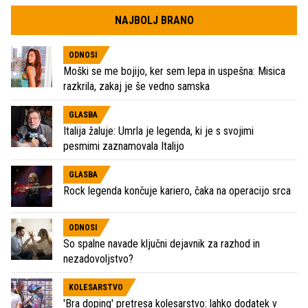
NAJBOLJ BRANO
ODNOSI
Moški se me bojijo, ker sem lepa in uspešna: Misica
razkrila, zakaj je še vedno samska
GLASBA
Italija žaluje: Umrla je legenda, ki je s svojimi
pesmimi zaznamovala Italijo
GLASBA
Rock legenda končuje kariero, čaka na operacijo srca
ODNOSI
So spalne navade ključni dejavnik za razhod in
nezadovoljstvo?
KOLESARSTVO
'Bra doping' pretresa kolesarstvo: lahko dodatek v