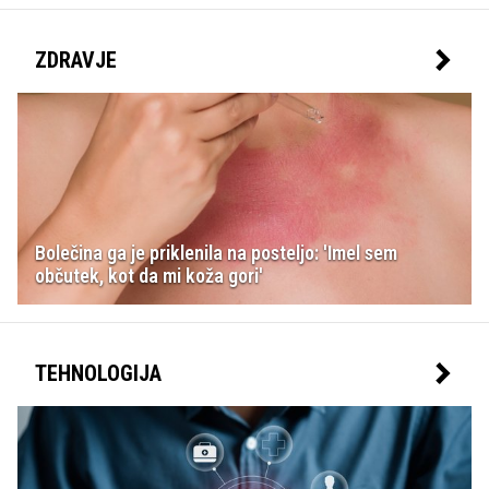
ZDRAVJE
Bolečina ga je priklenila na posteljo: 'Imel sem
občutek, kot da mi koža gori'
TEHNOLOGIJA