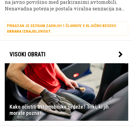
na javno površino med parkiranimi avtomobili.
Nenavadna poteza je postala viralna senzacija na
TikToku, kjer so se hitro kresala mnenja o meji med
iznajdljivostjo in drzno kršitvijo.
PRIKAZAN JE SEZNAM ZADNJIH 1 ČLANKOV S KLJUČNO BESEDO
URBANA IZNAJDLJIVOST
.
VISOKI OBRATI
Kako očistiti avtomobilske sedeže? Triki, ki jih
morate poznati