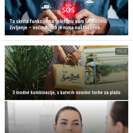
Ta skrita funkcija na telefonu vam lahko reši
življenje – večina ljudi je nima nastavljene
OGLAS
3 modne kombinacije, v katerih nosimo torbe za plažo