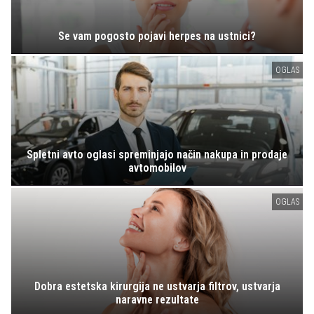
Se vam pogosto pojavi herpes na ustnici?
OGLAS
Spletni avto oglasi spreminjajo način nakupa in prodaje
avtomobilov
OGLAS
Dobra estetska kirurgija ne ustvarja filtrov, ustvarja
naravne rezultate