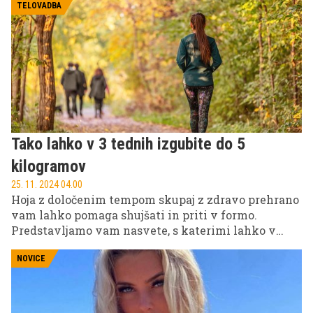
TELOVADBA
Tako lahko v 3 tednih izgubite do 5
kilogramov
25. 11. 2024 04.00
Hoja z določenim tempom skupaj z zdravo prehrano
vam lahko pomaga shujšati in priti v formo.
Predstavljamo vam nasvete, s katerimi lahko v
treh tednih izgubite do pet kilogramov, vse, kar
morate storiti, pa je, da pridno hodite.
NOVICE