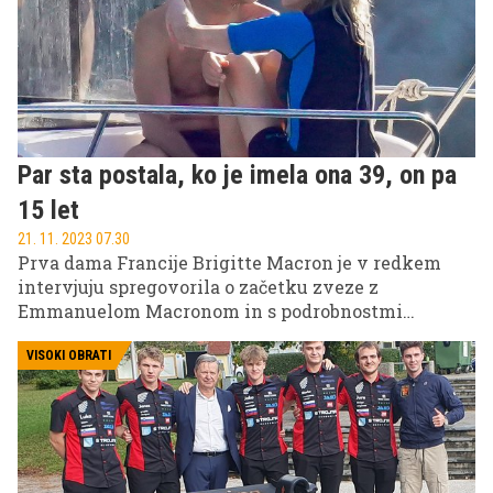
Par sta postala, ko je imela ona 39, on pa
15 let
21. 11. 2023 07.30
Prva dama Francije Brigitte Macron je v redkem
intervjuju spregovorila o začetku zveze z
Emmanuelom Macronom in s podrobnostmi
povzročila zgražanje.
VISOKI OBRATI