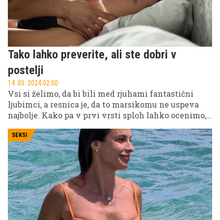
Tako lahko preverite, ali ste dobri v
postelji
14. 05. 2024 02.00
Vsi si želimo, da bi bili med rjuhami fantastični
ljubimci, a resnica je, da to marsikomu ne uspeva
najbolje. Kako pa v prvi vrsti sploh lahko ocenimo,
kako dobri smo v postelji, glede na to, da gre za
izjemno subjektivno oceno? Konec koncev ima
SEKSI
vsak svoje želje, in kar ustreza enemu, je lahko
povsem neugodno drugemu. Vseeno pa obstaja
nekaj lastnosti, ki so skupne vsem, ki slovijo kot
dobri ljubimci. Najdete jih v nadaljevanju.