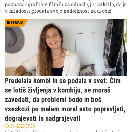
poznana igralka v filmih za odrasle, je razkrila, da je
v mladosti prodala svojo nedolžnost za drobiž.
INTERVJU
Predelala kombi in se podala v svet: Čim
se lotiš življenja v kombiju, se moraš
zavedati, da problemi bodo in boš
vseskozi po malem moral avto popravljati,
dograjevati in nadgrajevati
13. 01. 2023 05.00