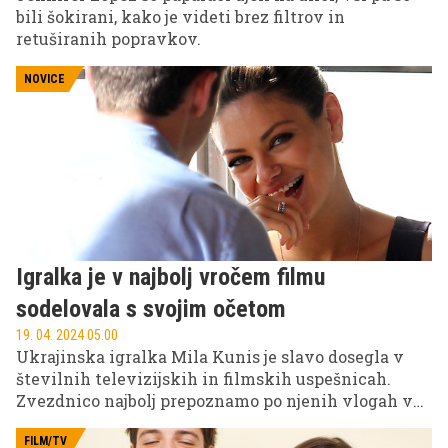
bili šokirani, kako je videti brez filtrov in
retuširanih popravkov.
NOVICE
Igralka je v najbolj vročem filmu
sodelovala s svojim očetom
19. 04. 2024 05.00
Ukrajinska igralka Mila Kunis je slavo dosegla v
številnih televizijskih in filmskih uspešnicah.
Zvezdnico najbolj prepoznamo po njenih vlogah v
filmih, kot so psihološki triler Črni labod, akcijski
film Max Payne in med najbolj odmevnimi tudi
FILM/TV