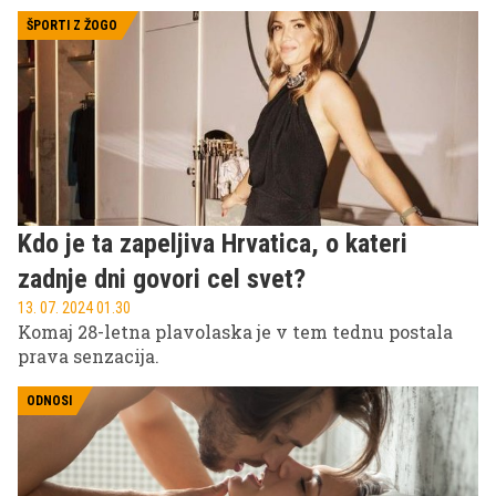
zagotovo ne smete zamuditi!
ŠPORTI Z ŽOGO
Kdo je ta zapeljiva Hrvatica, o kateri
zadnje dni govori cel svet?
13. 07. 2024 01.30
Komaj 28-letna plavolaska je v tem tednu postala
prava senzacija.
ODNOSI