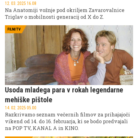
12. 03. 2025 16.08
Na Anatomiji vožnje pod okriljem Zavarovalnice
Triglav o mobilnosti generacij od X do Z.
FILM/TV
Usoda mladega para v rokah legendarne
mehiške pištole
14. 02. 2025 05.00
Razkrivamo seznam večernih filmov za prihajajoči
vikend od 14. do 16. februarja, ki se bodo predvajali
na POP TV, KANAL A in KINO.