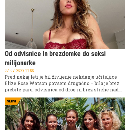
Od odvisnice in brezdomke do seksi
milijonarke
07. 07. 2023 11.00
Pred nekaj leti je bil življenje nekdanje učiteljice
Elize Rose Watson povsem drugačno – bila je brez
prebite pare, odvisnica od drog in brez strehe nad
glavo. Danes? Zvezdnica na OnlyFansu, ki živi na
veliki nogi.
SEKSI