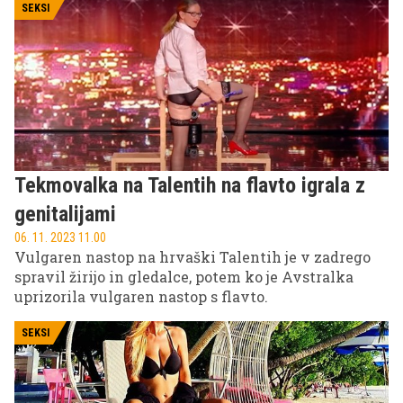
SEKSI
Tekmovalka na Talentih na flavto igrala z
genitalijami
06. 11. 2023 11.00
Vulgaren nastop na hrvaški Talentih je v zadrego
spravil žirijo in gledalce, potem ko je Avstralka
uprizorila vulgaren nastop s flavto.
SEKSI