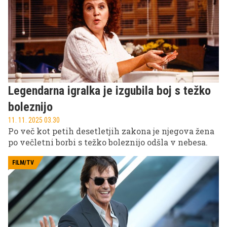
razburljivi športni dogodki.
Legendarna igralka je izgubila boj s težko
boleznijo
11. 11. 2025 03.30
Po več kot petih desetletjih zakona je njegova žena
po večletni borbi s težko boleznijo odšla v nebesa.
FILM/TV