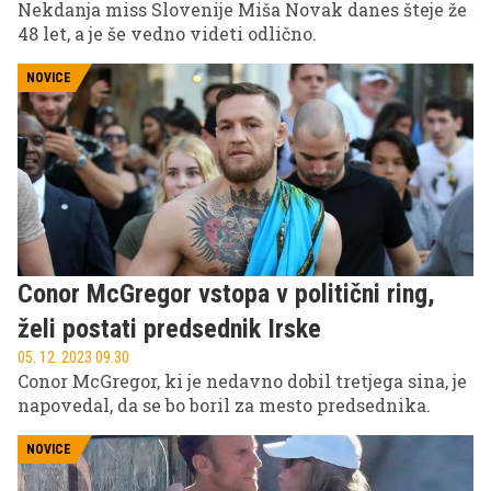
Nekdanja miss Slovenije Miša Novak danes šteje že
48 let, a je še vedno videti odlično.
NOVICE
Conor McGregor vstopa v politični ring,
želi postati predsednik Irske
05. 12. 2023 09.30
Conor McGregor, ki je nedavno dobil tretjega sina, je
napovedal, da se bo boril za mesto predsednika.
NOVICE