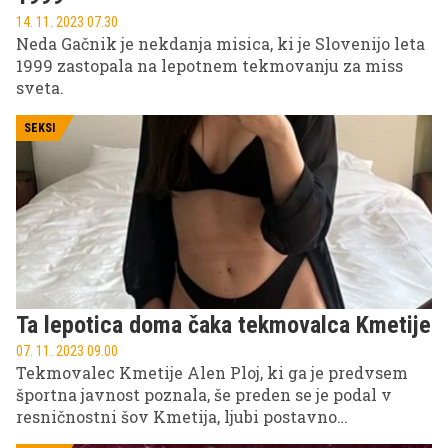
14. 11. 2023 07.30
Neda Gačnik je nekdanja misica, ki je Slovenijo leta
1999 zastopala na lepotnem tekmovanju za miss
sveta.
SEKSI
Ta lepotica doma čaka tekmovalca Kmetije
07. 11. 2023 09.00
Tekmovalec Kmetije Alen Ploj, ki ga je predvsem
športna javnost poznala, še preden se je podal v
resničnostni šov Kmetija, ljubi postavno
kineziologinjo.