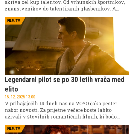
skriva cel kup talentov. Od vrhunskih športnikov,
znanstvenikov do talentiranih glasbenikov. A
marsikdo kljub talentu ostane neodkrit, brez prave
priložnosti, da stopi v ospredje. Prav to
FILM/TV
'pomanjkanje priložnosti' letos zapolnjuje Laško
Glasbeni poligon, ki obetavnim glasbenikom ne
ponuja le pozornosti, temveč pot skozi izzive, vse do
velikega odra festivala Laško Pivo in cvetje.
Legendarni pilot se po 30 letih vrača med
elito
15. 12. 2025 13.00
V prihajajočih 14 dneh nas na VOYO čaka pester
nabor novosti. Za prijetne večere boste lahko
uživali v številnih romantičnih filmih, ki bodo
hladne zimske dni napolnili z ljubeznijo. Prav tako
ne bo manjkalo akcije, saj nas čakajo tudi številni
FILM/TV