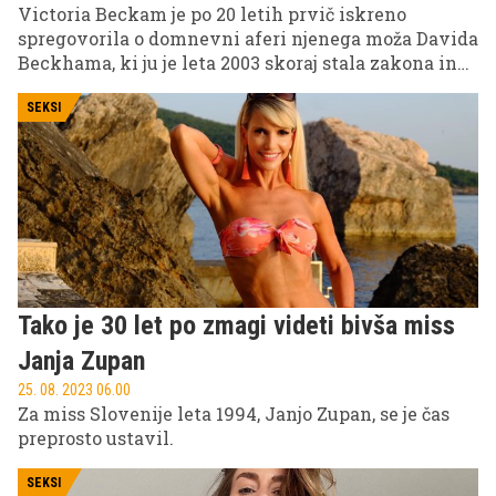
Victoria Beckam je po 20 letih prvič iskreno
spregovorila o domnevni aferi njenega moža Davida
Beckhama, ki ju je leta 2003 skoraj stala zakona in
zaradi katere je bila nekdanja pevka skupine Spice
Girls močno prizadeta. ''To je bilo najtežje obdobje za
SEKSI
naju. Zdelo se je, kot da je ves svet proti nama,'' je
dejala Victoria, ki je dejala, da mu je dejanje
''zamerila''.
Tako je 30 let po zmagi videti bivša miss
Janja Zupan
25. 08. 2023 06.00
Za miss Slovenije leta 1994, Janjo Zupan, se je čas
preprosto ustavil.
SEKSI