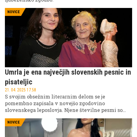
NOVICE
Umrla je ena največjih slovenskih pesnic in
pisateljic
21. 04. 2025 17.58
S svojim obsežnim literarnim delom se je
pomembno zapisala v novejšo zgodovino
slovenskega leposlovja. Njene številne pesmi so
uglasbene, z njimi pa so posneli tudi sedem
kratkometražnih televizijskih filmov.
NOVICE