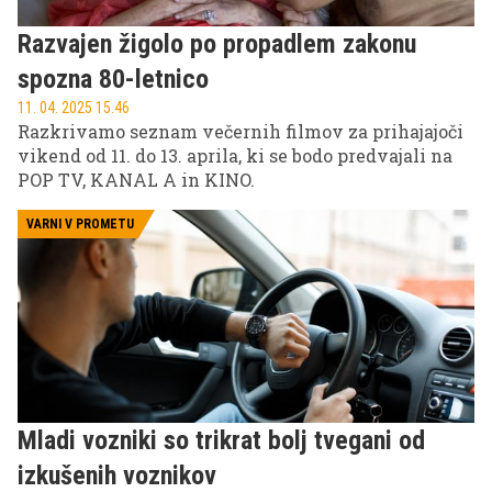
Razvajen žigolo po propadlem zakonu
spozna 80-letnico
11. 04. 2025 15.46
Razkrivamo seznam večernih filmov za prihajajoči
vikend od 11. do 13. aprila, ki se bodo predvajali na
POP TV, KANAL A in KINO.
VARNI V PROMETU
Mladi vozniki so trikrat bolj tvegani od
izkušenih voznikov