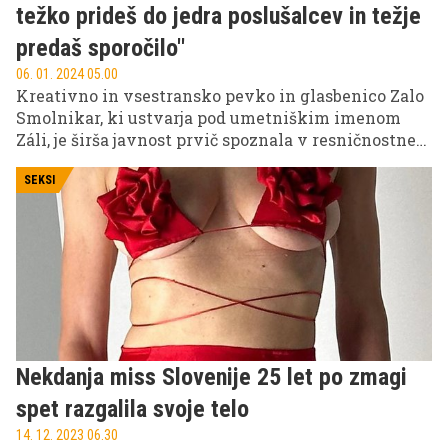
težko prideš do jedra poslušalcev in težje
predaš sporočilo''
06. 01. 2024 05.00
Kreativno in vsestransko pevko in glasbenico Zalo
Smolnikar, ki ustvarja pod umetniškim imenom
Záli, je širša javnost prvič spoznala v resničnostnem
šovu Slovenija ima talent. Kljub mladosti svoje
pevsko znanje danes že prenaša na mlajše
SEKSI
generacije, potem ko je sama svoj glas pilila pri
mami, ki je tako kot njen oče prav tako glasbenica
in učiteljica petja. Meni, da je vsak glasbenik v ta
poklic poklican z določenim namenom in vsak ima
neko svojo zgodbo, v kateri se lahko poslušalci
najdejo. Njena je še posebej zanimiva.
Nekdanja miss Slovenije 25 let po zmagi
spet razgalila svoje telo
14. 12. 2023 06.30