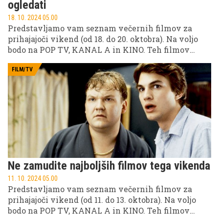
ogledati
18. 10. 2024 05.00
Predstavljamo vam seznam večernih filmov za
prihajajoči vikend (od 18. do 20. oktobra). Na voljo
bodo na POP TV, KANAL A in KINO. Teh filmov
nikakor ne smete spregledati!
FILM/TV
Ne zamudite najboljših filmov tega vikenda
11. 10. 2024 05.00
Predstavljamo vam seznam večernih filmov za
prihajajoči vikend (od 11. do 13. oktobra). Na voljo
bodo na POP TV, KANAL A in KINO. Teh filmov