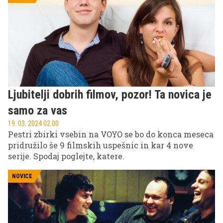
romantična komedija Prijatelja samo za seks.
Marsikdo pa ni vedel, da je pri produkciji prav tega
filma pomagal tudi njen oče Marko Kunis.
Ljubitelji dobrih filmov, pozor! Ta novica je
samo za vas
19. 03. 2024 02.00
Pestri zbirki vsebin na VOYO se bo do konca meseca
pridružilo še 9 filmskih uspešnic in kar 4 nove
serije. Spodaj poglejte, katere.
NOVICE