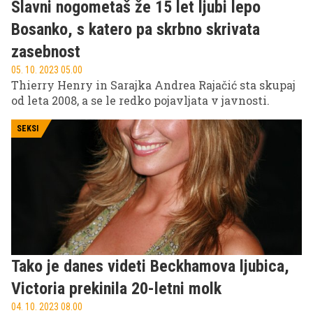
Slavni nogometaš že 15 let ljubi lepo
Bosanko, s katero pa skrbno skrivata
zasebnost
05. 10. 2023 05.00
Thierry Henry in Sarajka Andrea Rajačić sta skupaj
od leta 2008, a se le redko pojavljata v javnosti.
SEKSI
Tako je danes videti Beckhamova ljubica,
Victoria prekinila 20-letni molk
04. 10. 2023 08.00