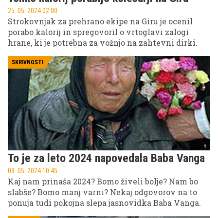
25. 05. 2024 02.00
Strokovnjak za prehrano ekipe na Giru je ocenil
porabo kalorij in spregovoril o vrtoglavi zalogi
hrane, ki je potrebna za vožnjo na zahtevni dirki.
SKRIVNOSTI
To je za leto 2024 napovedala Baba Vanga
03. 05. 2024 10.45
Kaj nam prinaša 2024? Bomo živeli bolje? Nam bo
slabše? Bomo manj varni? Nekaj odgovorov na to
ponuja tudi pokojna slepa jasnovidka Baba Vanga.