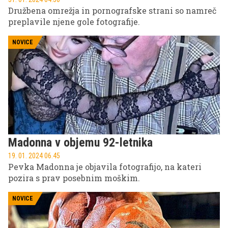
Družbena omrežja in pornografske strani so namreč
preplavile njene gole fotografije.
NOVICE
Madonna v objemu 92-letnika
19. 01. 2024 06.45
Pevka Madonna je objavila fotografijo, na kateri
pozira s prav posebnim moškim.
NOVICE