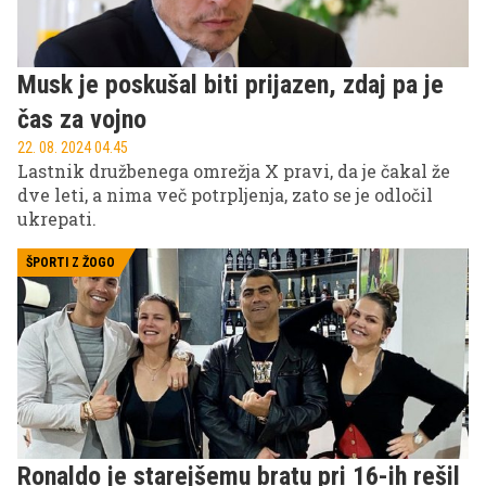
Musk je poskušal biti prijazen, zdaj pa je
čas za vojno
22. 08. 2024 04.45
Lastnik družbenega omrežja X pravi, da je čakal že
dve leti, a nima več potrpljenja, zato se je odločil
ukrepati.
ŠPORTI Z ŽOGO
Ronaldo je starejšemu bratu pri 16-ih rešil