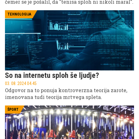
čemer se je pošalil, da "tenisa sploh ni nikoli maral".
TEHNOLOGIJA
So na internetu sploh še ljudje?
03. 08. 2024 04.45
Odgovor na to ponuja kontroverzna teorija zarote,
imenovana tudi teorija mrtvega spleta.
ŠPORT