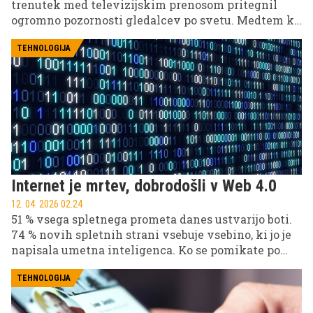
trenutek med televizijskim prenosom pritegnil
ogromno pozornosti gledalcev po svetu. Medtem ko
je Sky Sports prenašal dogajanje v živo, je v kader
stopila Ivana Knoll, znana navijačica, kar je
TEHNOLOGIJA
povzročilo val odzivov na družbenih omrežjih in
sprožilo zabavne komentarje o snemalcu.
Internet je mrtev, dobrodošli v Web 4.0
12. 04. 2026 02.24
51 % vsega spletnega prometa danes ustvarijo boti.
74 % novih spletnih strani vsebuje vsebino, ki jo je
napisala umetna inteligenca. Ko se pomikate po
družbenih omrežjih, je več kot polovica tistega, kar
berete, strojno generirana.
TEHNOLOGIJA