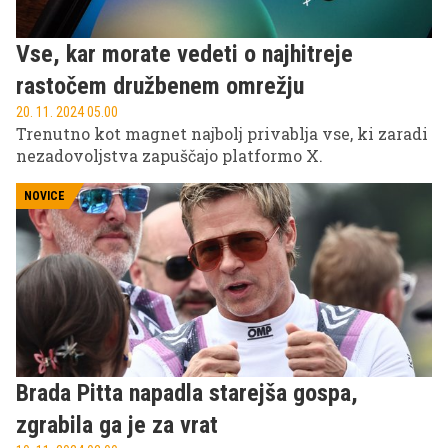
Vse, kar morate vedeti o najhitreje
rastočem družbenem omrežju
20. 11. 2024 05.00
Trenutno kot magnet najbolj privablja vse, ki zaradi
nezadovoljstva zapuščajo platformo X.
NOVICE
Brada Pitta napadla starejša gospa,
zgrabila ga je za vrat