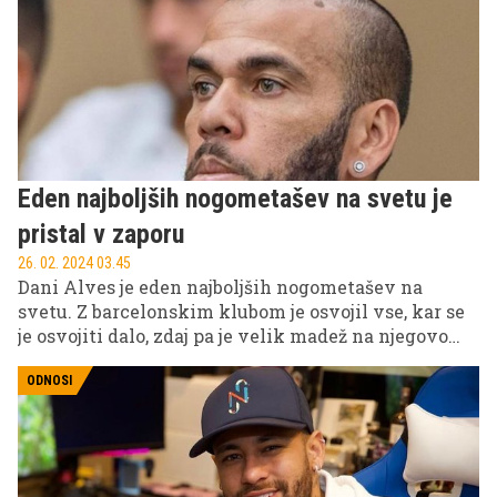
Eden najboljših nogometašev na svetu je
pristal v zaporu
26. 02. 2024 03.45
Dani Alves je eden najboljših nogometašev na
svetu. Z barcelonskim klubom je osvojil vse, kar se
je osvojiti dalo, zdaj pa je velik madež na njegovo
blestečo kariero vrgla obtožba spolnega napada,
zaradi katere je dobil 4 in pol leta zaporne kazni.
ODNOSI