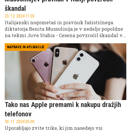
škandal
23. 12. 2024 11.00
Italijanski nogometaš in pravnuk fašističnega
diktatorja Benita Mussolinija je v nedeljo popoldne
na tekmi Juve Stabia - Cesena povzročil škandal v
Italiji.
NAPRAVE IN APLIKACIJE
Tako nas Apple premami k nakupu dražjih
telefonov
30. 11. 2024 05.00
Uporabljajo zvite trike, ki jim nasedejo vsi