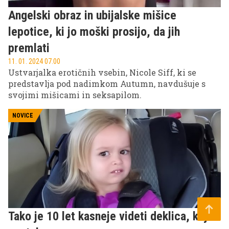
Angelski obraz in ubijalske mišice
lepotice, ki jo moški prosijo, da jih
premlati
11. 01. 2024 07.00
Ustvarjalka erotičnih vsebin, Nicole Siff, ki se
predstavlja pod nadimkom Autumn, navdušuje s
svojimi mišicami in seksapilom.
NOVICE
Tako je 10 let kasneje videti deklica, ki je