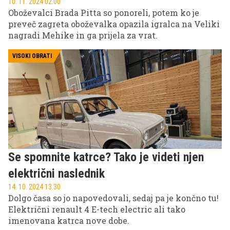
10. 11. 2024 02.00
Oboževalci Brada Pitta so ponoreli, potem ko je
preveč zagreta oboževalka opazila igralca na Veliki
nagradi Mehike in ga prijela za vrat.
VISOKI OBRATI
Se spomnite katrce? Tako je videti njen
električni naslednik
14. 10. 2024 13.30
Dolgo časa so jo napovedovali, sedaj pa je končno tu!
Električni renault 4 E-tech electric ali tako
imenovana katrca nove dobe.