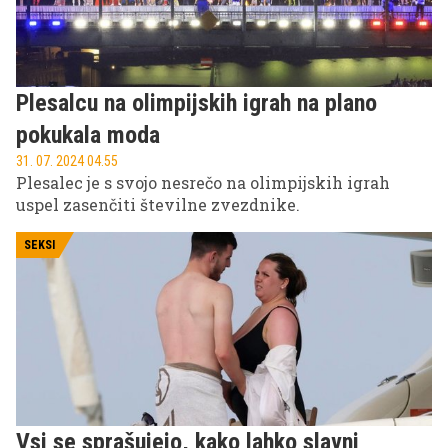
Plesalcu na olimpijskih igrah na plano
pokukala moda
31. 07. 2024 04.55
Plesalec je s svojo nesrečo na olimpijskih igrah
uspel zasenčiti številne zvezdnike.
SEKSI
Vsi se sprašujejo, kako lahko slavni