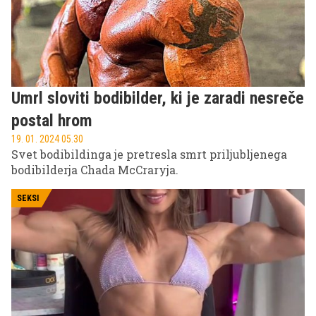
Umrl sloviti bodibilder, ki je zaradi nesreče
postal hrom
19. 01. 2024 05.30
Svet bodibildinga je pretresla smrt priljubljenega
bodibilderja Chada McCraryja.
SEKSI