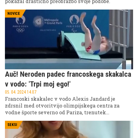
pokazal drastično preobrazbo svoje podobe.
NOVICE
Auč! Neroden padec francoskega skakalca
v vodo: 'Trpi moj ego!'
05. 04. 2024 14.07
Francoski skakalec v vodo Alexis Jandard je
zdrsnil med otvoritvijo olimpijskega centra za
vodne športe severno od Pariza, trenutek
nepazljivosti na deski pa je posnela kamera in
padec je v hipu postal viralen.
SEKSI