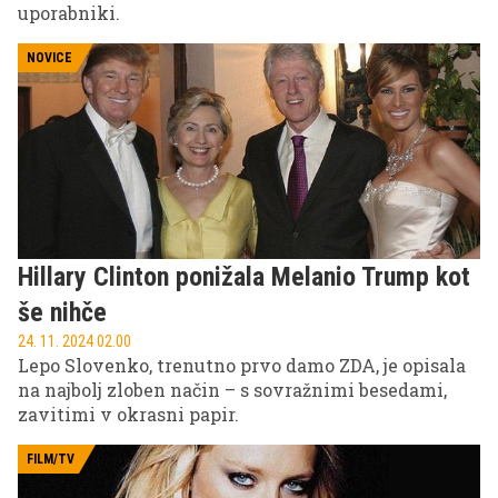
uporabniki.
NOVICE
Hillary Clinton ponižala Melanio Trump kot
še nihče
24. 11. 2024 02.00
Lepo Slovenko, trenutno prvo damo ZDA, je opisala
na najbolj zloben način – s sovražnimi besedami,
zavitimi v okrasni papir.
FILM/TV