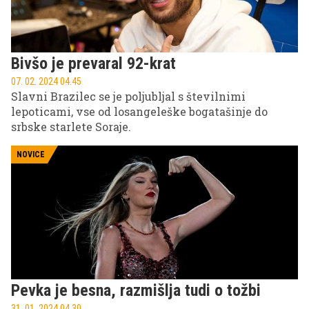
Bivšo je prevaral 92-krat
07. 02. 2024 04.45
Slavni Brazilec se je poljubljal s številnimi
lepoticami, vse od losangeleške bogatašinje do
srbske starlete Soraje.
NOVICE
Pevka je besna, razmišlja tudi o tožbi
31. 01. 2024 04.30