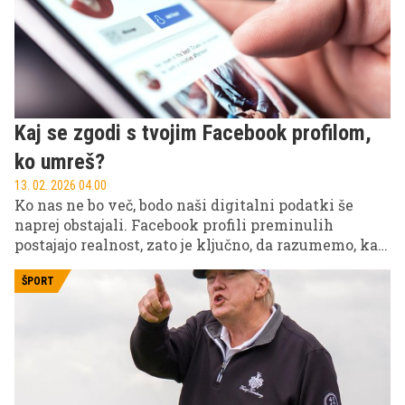
Kaj se zgodi s tvojim Facebook profilom,
ko umreš?
13. 02. 2026 04.00
Ko nas ne bo več, bodo naši digitalni podatki še
naprej obstajali. Facebook profili preminulih
postajajo realnost, zato je ključno, da razumemo, kaj
se zgodi z našimi informacijami in kdo dobi dostop.
Preverite, kako lahko uredite svojo digitalno
ŠPORT
zapuščino.