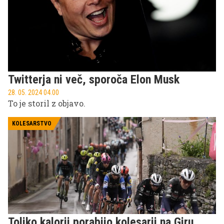
Twitterja ni več, sporoča Elon Musk
28. 05. 2024 04.00
To je storil z objavo.
KOLESARSTVO
Toliko kalorij porabijo kolesarji na Giru