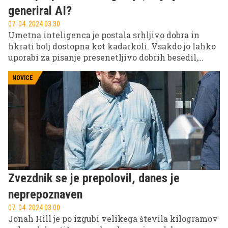
generiral AI?
07. 04. 2024 03.30
Umetna inteligenca je postala srhljivo dobra in
hkrati bolj dostopna kot kadarkoli. Vsakdo jo lahko
uporabi za pisanje presenetljivo dobrih besedil,
obnavljanje dolgih vsebin in ustvarjanje zabavnih
slik.
NOVICE
Zvezdnik se je prepolovil, danes je
neprepoznaven
07. 04. 2024 03.00
Jonah Hill je po izgubi velikega števila kilogramov