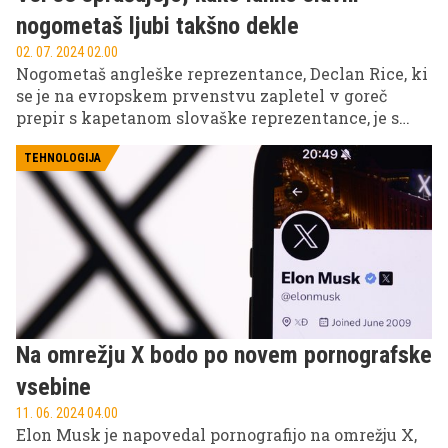
nogometaš ljubi takšno dekle
02. 07. 2024 02.00
Nogometaš angleške reprezentance, Declan Rice, ki
se je na evropskem prvenstvu zapletel v goreč
prepir s kapetanom slovaške reprezentance, je s
tem spet privabil pozornost javosti na njegovo
srčno izbranko in postal tarča kritik.
TEHNOLOGIJA
Na omrežju X bodo po novem pornografske
vsebine
11. 06. 2024 04.00
Elon Musk je napovedal pornografijo na omrežju X,