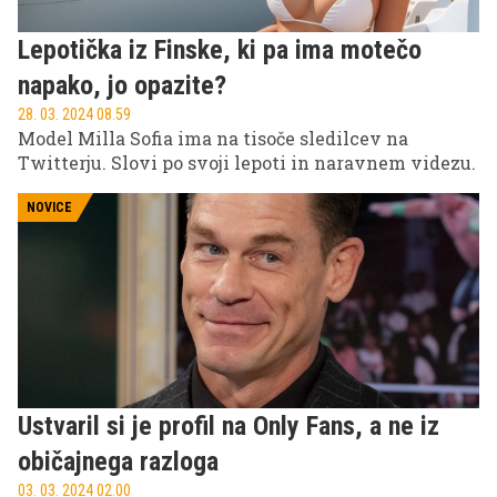
Lepotička iz Finske, ki pa ima motečo
napako, jo opazite?
28. 03. 2024 08.59
Model Milla Sofia ima na tisoče sledilcev na
Twitterju. Slovi po svoji lepoti in naravnem videzu.
NOVICE
Ustvaril si je profil na Only Fans, a ne iz
običajnega razloga
03. 03. 2024 02.00