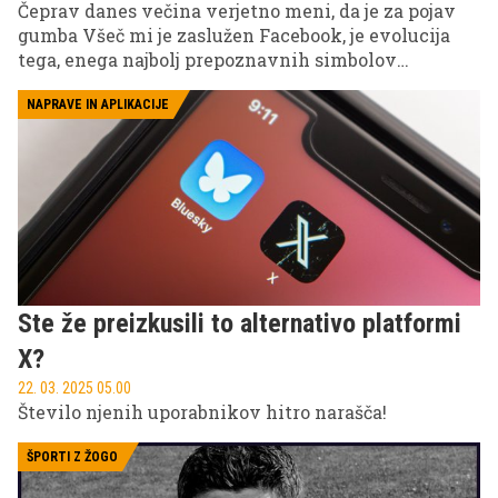
Čeprav danes večina verjetno meni, da je za pojav
gumba Všeč mi je zaslužen Facebook, je evolucija
tega, enega najbolj prepoznavnih simbolov
digitalne dobe, precej globlja in rezultat večih
dejavnikov.
NAPRAVE IN APLIKACIJE
Ste že preizkusili to alternativo platformi
X?
22. 03. 2025 05.00
Število njenih uporabnikov hitro narašča!
ŠPORTI Z ŽOGO