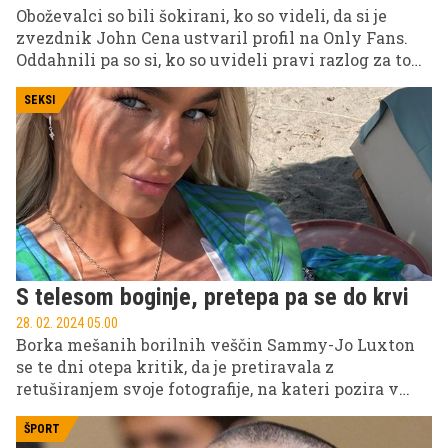
Oboževalci so bili šokirani, ko so videli, da si je
zvezdnik John Cena ustvaril profil na Only Fans.
Oddahnili pa so si, ko so uvideli pravi razlog za to
potezo.
SEKSI
S telesom boginje, pretepa pa se do krvi
28. 02. 2024 05.00
Borka mešanih borilnih veščin Sammy-Jo Luxton
se te dni otepa kritik, da je pretiravala z
retuširanjem svoje fotografije, na kateri pozira v
kopalkah.
ŠPORT