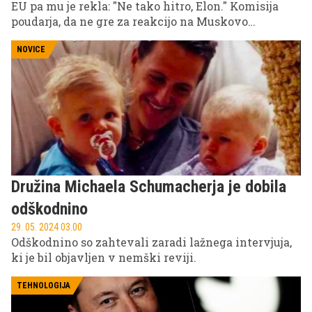
EU pa mu je rekla: "Ne tako hitro, Elon." Komisija
poudarja, da ne gre za reakcijo na Muskovo
konkretno napoved, temveč za načelno stališče, ki
izhaja iz zakona o digitalnih storitvah.
NOVICE
Družina Michaela Schumacherja je dobila
odškodnino
29. 05. 2024 03.00
Odškodnino so zahtevali zaradi lažnega intervjuja,
ki je bil objavljen v nemški reviji.
TEHNOLOGIJA