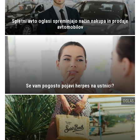
Spletni avto oglasi spreminjajo način nakupa in prodaje
avtomobilov
Se vam pogosto pojavi herpes na ustnici?
OGLAS