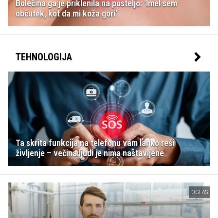
Bolečina ga je priklenila na posteljo: 'Imel sem
občutek, kot da mi koža gori'
TEHNOLOGIJA
Ta skrita funkcija na telefonu vam lahko reši
življenje – večina ljudi je nima nastavljene
OGLAS