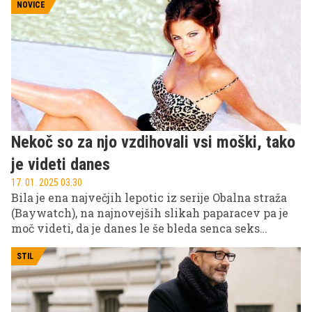
NOVICE
Nekoč so za njo vzdihovali vsi moški, tako
je videti danes
17. 01. 2025 03.30
Bila je ena največjih lepotic iz serije Obalna straža
(Baywatch), na najnovejših slikah paparacev pa je
moč videti, da je danes le še bleda senca seks
simbola, za katerega so jo označevali nekoč.
STIL