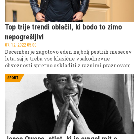
Top trije trendi oblačil, ki bodo to zimo
nepogrešljivi
07. 12. 2022 05.00
December je zagotovo eden najbolj pestrih mesecev
leta, saj je treba vse klasične vsakodnevne
obveznosti spretno uskladiti z raznimi praznovanji,
zabavami in družinskimi srečanji. Vse našteto
zahteva tudi nekaj več modne ustvarjalnosti, saj ne
ŠPORT
moremo ves mesec naokrog hoditi v istih oblačilih.
Prav zato smo pripravili 3 'outfite', namenjene 3
različnim priložnostim, ki jih boste zlahka
kombinirali vso zimo. Na katere modne kose torej
velja staviti v prazničnem decembru?
Jesse Owens, atlet, ki je ovrgel mit o