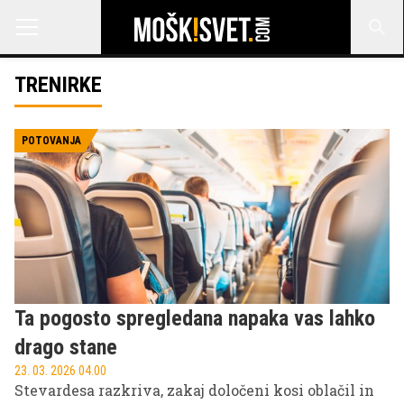
TRENIRKE
POTOVANJA
Ta pogosto spregledana napaka vas lahko
drago stane
23. 03. 2026 04.00
Stevardesa razkriva, zakaj določeni kosi oblačil in