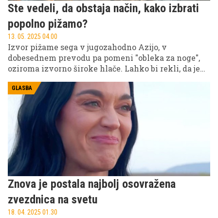
Ste vedeli, da obstaja način, kako izbrati
popolno pižamo?
13. 05. 2025 04.00
Izvor pižame sega v jugozahodno Azijo, v
dobesednem prevodu pa pomeni "obleka za noge",
oziroma izvorno široke hlače. Lahko bi rekli, da je
pižama skozi čas evolvirala, saj jo danes nosimo kot
del dnevne obleke. V dvajsetih letih prejšnjega
GLASBA
stoletja je Coco Chanel naredila revolucijo v
oblačilih za spanje, ko je predstavila satenske
ogrtače, primerne tako za dan kot za noč.
Znova je postala najbolj osovražena
zvezdnica na svetu
18. 04. 2025 01.30