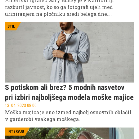
Ameriški igralec Gary Busey je v Kaliforniji
razburil javnost, ko so ga fotografi ujeli med
uriniranjem na pločniku sredi belega dne.
Hollywoodski zvezdnik je v svoji karieri večkrat
šokiral oboževalce s svojimi ekshibicionističnimi
STIL
nagibi. Mnogi pa celo trdijo, da naj bi dejanja
izvirala zaradi hude poškodbe možganov leta 1988.
S potiskom ali brez? 5 modnih nasvetov
pri izbiri najboljšega modela moške majice
13. 04. 2023 08.00
Moška majica je eno izmed najbolj osnovnih oblačil
v garderobi vsakega moškega.
INTERVJU