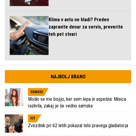
Klima v avtu ne hladi? Preden
zapravite denar za servis, preverite
teh pet stvari
NAJBOLJ BRANO
ODNOSI
Moški se me bojijo, ker sem lepa in uspešna: Misica
razkrila, zakaj je še vedno samska
FIT
Zvezdnik pri 62 letih pokazal telo pravega gladiatorja