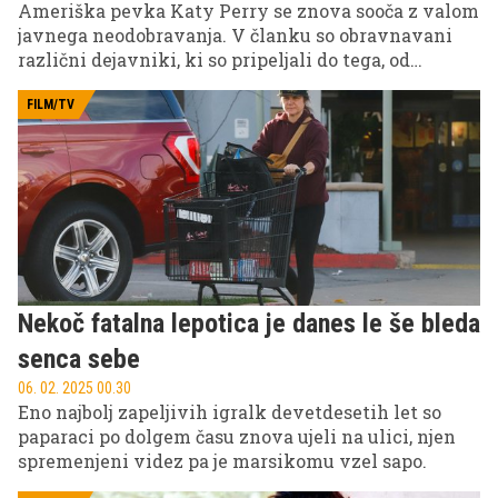
Ameriška pevka Katy Perry se znova sooča z valom
javnega neodobravanja. V članku so obravnavani
različni dejavniki, ki so pripeljali do tega, od
spornega sodelovanja s producentom, obtoženim
spolnih zlorab, do vprašljive odločitve o
FILM/TV
sodelovanju v vesoljskem potovanju.
Nekoč fatalna lepotica je danes le še bleda
senca sebe
06. 02. 2025 00.30
Eno najbolj zapeljivih igralk devetdesetih let so
paparaci po dolgem času znova ujeli na ulici, njen
spremenjeni videz pa je marsikomu vzel sapo.