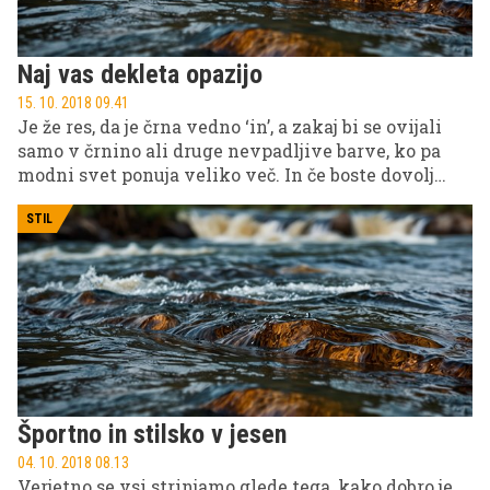
Naj vas dekleta opazijo
15. 10. 2018 09.41
Je že res, da je črna vedno ‘in’, a zakaj bi se ovijali
samo v črnino ali druge nevpadljive barve, ko pa
modni svet ponuja veliko več. In če boste dovolj
pogumni za drznejše kombinacije, se bodo dekleta
zagotovo ozirala za vami.
STIL
Športno in stilsko v jesen
04. 10. 2018 08.13
Verjetno se vsi strinjamo glede tega, kako dobro je