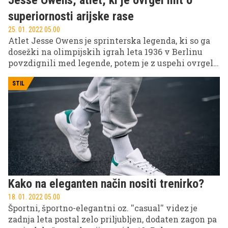
superiornosti arijske rase
25. 01. 2022 05.00
Atlet Jesse Owens je sprinterska legenda, ki so ga
dosežki na olimpijskih igrah leta 1936 v Berlinu
povzdignili med legende, potem je z uspehi ovrgel
teorijo o superiornosti arijske rase, ki se je širila že
šest let pred uradnim začetkom druge svetovne
STIL
vojne. To je tudi glavno poglavje v zgodbi
temnopoltega Američana, ki se je v svojem življenju
ves čas soočal z rasno segregacijo.
Kako na eleganten način nositi trenirko?
18. 01. 2022 05.00
Športni, športno-elegantni oz. ''casual'' videz je
zadnja leta postal zelo priljubljen, dodaten zagon pa