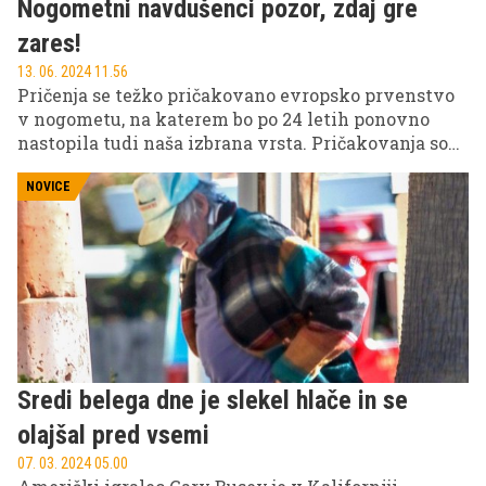
Nogometni navdušenci pozor, zdaj gre
zares!
13. 06. 2024 11.56
Pričenja se težko pričakovano evropsko prvenstvo
v nogometu, na katerem bo po 24 letih ponovno
nastopila tudi naša izbrana vrsta. Pričakovanja so
seveda velika, fantje pa pripravljeni, da spišejo
novo slovensko nogometno pravljico. Prav je, da jih
NOVICE
pri tem podpremo, zato se še pravočasno opremite z
vsem, kar potrebujejo pravi navijači.
Sredi belega dne je slekel hlače in se
olajšal pred vsemi
07. 03. 2024 05.00