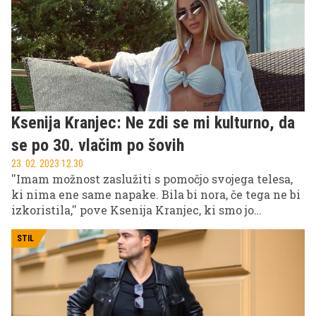
Ksenija Kranjec: Ne zdi se mi kulturno, da
se po 30. vlačim po šovih
23. 02. 2023 12.30
''Imam možnost zaslužiti s pomočjo svojega telesa,
ki nima ene same napake. Bila bi nora, če tega ne bi
izkoristila,'' pove Ksenija Kranjec, ki smo jo
nazadnje lahko spremljali v resničnostnem šovu
Sanjski moški Hrvaške. Kljub temu da je kot
STIL
ustvarjena za šove in hvaležna 'stranka' medijev,
vse bolj beži od soja žarometov.