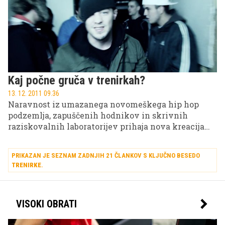
Kaj počne gruča v trenirkah?
13. 12. 2011 09.36
Naravnost iz umazanega novomeškega hip hop
podzemlja, zapuščenih hodnikov in skrivnih
raziskovalnih laboratorijev prihaja nova kreacija
delirično zblaznelega doktorja Mirka, rap
eksperiment aktivne psihoteRAPije pod budnim
PRIKAZAN JE SEZNAM ZADNJIH 21 ČLANKOV S KLJUČNO BESEDO
očesom Uroša Gracarja kot režiserja še ene
TRENIRKE
.
uspešnice s plošče Borec v meni.
VISOKI OBRATI