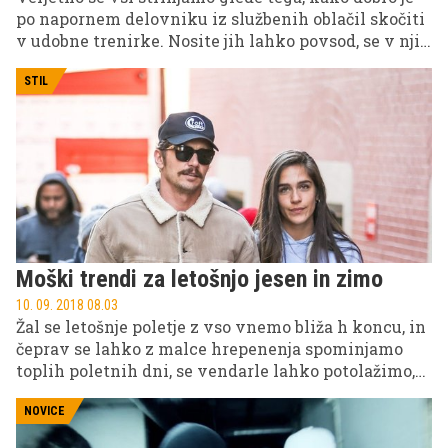
po napornem delovniku iz službenih oblačil skočiti
v udobne trenirke. Nosite jih lahko povsod, se v njih
rekreirate, tečete za svojimi otroki ali preprosto
posedate na kavču.
STIL
Moški trendi za letošnjo jesen in zimo
10. 09. 2018 08.03
Žal se letošnje poletje z vso vnemo bliža h koncu, in
čeprav se lahko z malce hrepenenja spominjamo
toplih poletnih dni, se vendarle lahko potolažimo,
saj tako jesen kot zima prinašata obilo lepih
trenutkov.
NOVICE