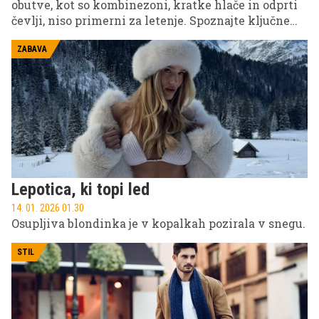
obutve, kot so kombinezoni, kratke hlače in odprti
čevlji, niso primerni za letenje. Spoznajte ključne
podrobnosti o higieni v zraku.
ZABAVA
Lepotica, ki topi led
14. 01. 2026 01.30
Osupljiva blondinka je v kopalkah pozirala v snegu.
STIL