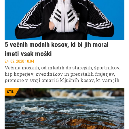
preberete v nadaljevanju.
5 večnih modnih kosov, ki bi jih moral
imeti vsak moški
24. 02. 2020 10.04
Večina moških, od mladih do starejših, športnikov,
hip hoperjev, zvezdnikov in preostalih frajerjev,
premore v svoji omari 5 ključnih kosov, ki vam jih
predstavljamo v nadaljevanju. Preverite, ali jih
imate tudi sami.
STIL