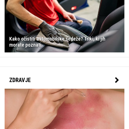
Kako očistiti avtomobilske sedeže? Triki, ki jih
morate poznati
ZDRAVJE