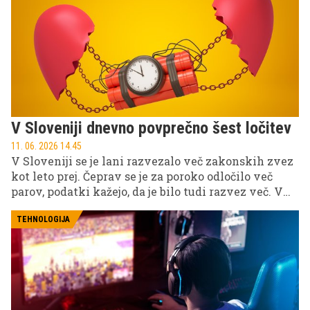
V Sloveniji dnevno povprečno šest ločitev
11. 06. 2026 14.45
V Sloveniji se je lani razvezalo več zakonskih zvez
kot leto prej. Čeprav se je za poroko odločilo več
parov, podatki kažejo, da je bilo tudi razvez več. V
povprečju je vsak dan zakonsko zvezo sklenilo 18
parov, šest parov pa se je ločilo.
TEHNOLOGIJA