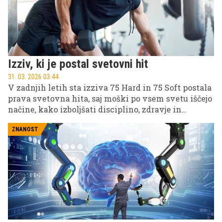
Izziv, ki je postal svetovni hit
31. 03. 2026 03.44
V zadnjih letih sta izziva 75 Hard in 75 Soft postala
prava svetovna hita, saj moški po vsem svetu iščejo
načine, kako izboljšati disciplino, zdravje in
psihično odpornost. Medtem ko 75 Hard zahteva
skrajno predanost, se je kot odgovor na to strogo
ZNANOST
filozofijo razvil bolj življenjski in vzdržen izziv 75
Soft. Kateri izziv je pravi za vas? Preverite v
nadaljevanju.