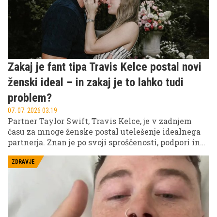
Zakaj je fant tipa Travis Kelce postal novi
ženski ideal – in zakaj je to lahko tudi
problem?
07. 07. 2026 03.19
Partner Taylor Swift, Travis Kelce, je v zadnjem
času za mnoge ženske postal utelešenje idealnega
partnerja. Znan je po svoji sproščenosti, podpori in
izjemni ustrežljivosti, zaradi česar ga pogosto
opisujejo kot "fant tipa zlatega prinašalca". A
ZDRAVJE
psihologi opozarjajo, da takšen tip partnerja ni
nujno idealen za vsakogar – in da se za navidezno
popolnim odnosom lahko skrivajo tudi določeni
izzivi.