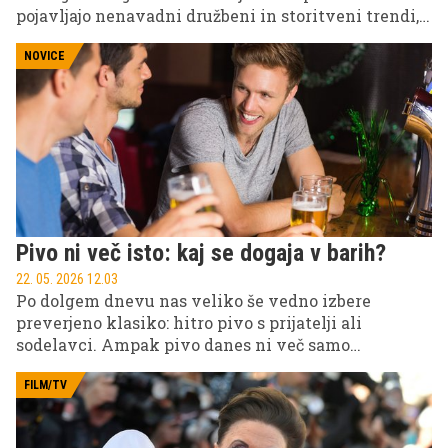
pojavljajo nenavadni družbeni in storitveni trendi,
ki vplivajo na vsakdanje življenje prebivalcev.
Razlika v številu moških in žensk je tolikšna, da se
NOVICE
je razvila celo posebna oblika najema moške pomoči
za gospodinjska opravila.
Pivo ni več isto: kaj se dogaja v barih?
22. 05. 2026 12.03
Po dolgem dnevu nas veliko še vedno izbere
preverjeno klasiko: hitro pivo s prijatelji ali
sodelavci. Ampak pivo danes ni več samo
osvežitev, temveč doživetje - kombinacija okusov,
druženja, kulinarike in atmosfere.
FILM/TV