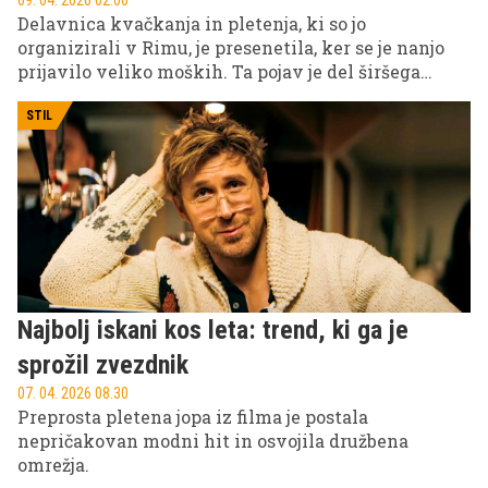
09. 04. 2026 02.06
Delavnica kvačkanja in pletenja, ki so jo
organizirali v Rimu, je presenetila, ker se je nanjo
prijavilo veliko moških. Ta pojav je del širšega
trendovskega premika, kjer moški vedno bolj
samozavestno sprejemajo ročne dejavnosti, ki so
STIL
bile dolgo označene kot "ženski hobi", in jih
izkoriščajo kot način sprostitve, ustvarjalnosti in
osebne rasti.
Najbolj iskani kos leta: trend, ki ga je
sprožil zvezdnik
07. 04. 2026 08.30
Preprosta pletena jopa iz filma je postala
nepričakovan modni hit in osvojila družbena
omrežja.