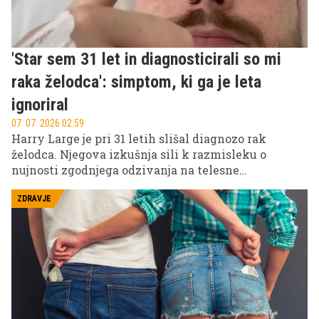
'Star sem 31 let in diagnosticirali so mi
raka želodca': simptom, ki ga je leta
ignoriral
07. 07. 2026 02.59
Harry Large je pri 31 letih slišal diagnozo rak
želodca. Njegova izkušnja sili k razmisleku o
nujnosti zgodnjega odzivanja na telesne
spremembe, kot so neutemeljena utrujenost in
težave s prehranjevanjem, ki lahko rešijo
ZDRAVJE
marsikatero življenje.