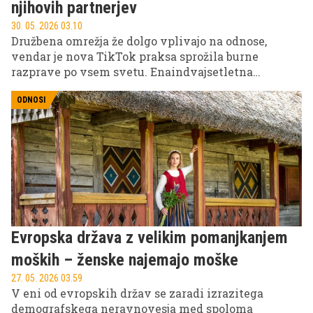
njihovih partnerjev
30. 05. 2026 03.10
Družbena omrežja že dolgo vplivajo na odnose,
vendar je nova TikTok praksa sprožila burne
razprave po vsem svetu. Enaindvajsetletna
TikTokerka Dani Bose je zaslovela z nenavadno
storitvijo – ženske jo najamejo, da prek zasebnih
ODNOSI
sporočil preveri, ali bi jih njihov partner prevaral.
Medtem ko nekateri njeno delo označujejo za
manipulativno in neetično, drugi menijo, da
ženskam pomaga razkriti resnico, ki bi sicer ostala
skrita.
Evropska država z velikim pomanjkanjem
moških – ženske najemajo moške
27. 05. 2026 03.59
V eni od evropskih držav se zaradi izrazitega
demografskega neravnovesja med spoloma