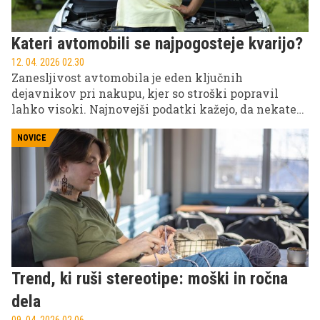
Kateri avtomobili se najpogosteje kvarijo?
12. 04. 2026 02.30
Zanesljivost avtomobila je eden ključnih
dejavnikov pri nakupu, kjer so stroški popravil
lahko visoki. Najnovejši podatki kažejo, da nekateri
modeli bistveno pogosteje obstanejo na cesti kot
drugi. Analize velikih organizacij razkrivajo
NOVICE
presenetljive rezultate.
Trend, ki ruši stereotipe: moški in ročna
dela