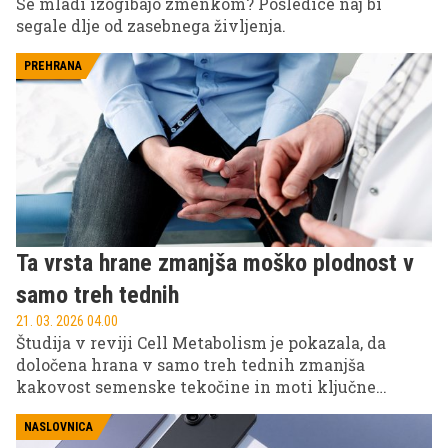
Se mladi izogibajo zmenkom? Posledice naj bi
segale dlje od zasebnega življenja.
PREHRANA
Ta vrsta hrane zmanjša moško plodnost v
samo treh tednih
21. 03. 2026 04.00
Študija v reviji Cell Metabolism je pokazala, da
določena hrana v samo treh tednih zmanjša
kakovost semenske tekočine in moti ključne
reproduktivne hormone pri moških, celo pri
enakem kaloričnem vnosu.
NASLOVNICA