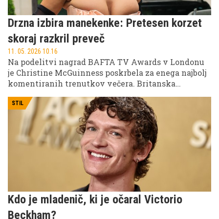
Drzna izbira manekenke: Pretesen korzet
skoraj razkril preveč
11. 05. 2026 10.16
Na podelitvi nagrad BAFTA TV Awards v Londonu
je Christine McGuinness poskrbela za enega najbolj
komentiranih trenutkov večera. Britanska
manekenka in televizijska osebnost je izbrala zelo
drzno obleko, ki je zaradi izjemno pretesnega
STIL
korzeta vzbudila več pozornosti kot sama podelitev
nagrad.
Kdo je mladenič, ki je očaral Victorio
Beckham?