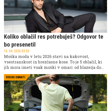
Koliko oblačil res potrebuješ? Odgovor te
bo presenetil
16. 04. 2026 03.50
Moška moda v letu 2026 stavi na kakovost,
vsestranskost in brezčasne kose. To je 5 oblačil, ki
jih mora imeti vsak moški v omari: od blazerja do
širokih chino hlač.
VISOKI OBRATI