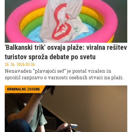
'Balkanski trik' osvaja plaže: viralna rešitev
turistov sproža debate po svetu
26. 06. 2026 03.36
Nenavaden "plavajoči sef" je postal viralen in
sprožil razpravo o varnosti osebnih stvari na plaži.
KRIMINALNE ZGODBE