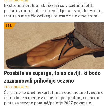
Ekstremni prehranski izzivi so v zadnjih letih
postali viralni spletni trend, kjer ustvarjalci vsebin
testirajo meje človeškega telesa z zelo omejenimi
dietami. Eden najbolj znanih primerov je
sedemdnevni jajčni eksperiment, kjer sta
STIL
ustvarjalca en teden jedla skoraj izključno jajca.
Pozabite na superge, to so čevlji, ki bodo
zaznamovali prihodnjo sezono
04. 07. 2026 03.25
Če je bilo še pred nekaj leti največje modno tveganje
izbira bele superge z debelim podplatom, so modne
piste za sezono pomlad/poletje 2027 pokazale