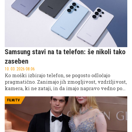
Samsung stavi na ta telefon: še nikoli tako
zaseben
10. 03. 2026 08.06
Ko moški izbirajo telefon, se pogosto odločajo
pragmatično. Zanimajo jih zmogljivost, vzdržljivost,
kamera, ki ne zataji, in da imajo napravo vedno pod
nadzorom. V zadnjih letih pa se je med ključne
kriterije prebil še en element. Zasebnost. Ne kot
FILM/TV
trend, temveč kot realna potreba v času, ko se
podatki premikajo hitreje kot ljudje sami. In prav tu
Samsung z Galaxy S26 Ultra pokaže, da razume, kaj
moški pričakujejo od naprave, ki jo imajo ves čas ob