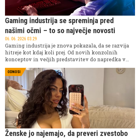
Gaming industrija se spreminja pred
našimi očmi – to so največje novosti
06. 06. 2026 03.29
Gaming industrija je znova pokazala, da se razvija
hitreje kot kdaj koli prej. Od novih konzolnih
konceptov in večjih predstavitev do napredka v
prenosnem gamingu in strojni opremi – največji
igralci v panogi postavljajo temelje za prihodnost
ODNOSI
videoiger.
Ženske jo najemajo, da preveri zvestobo