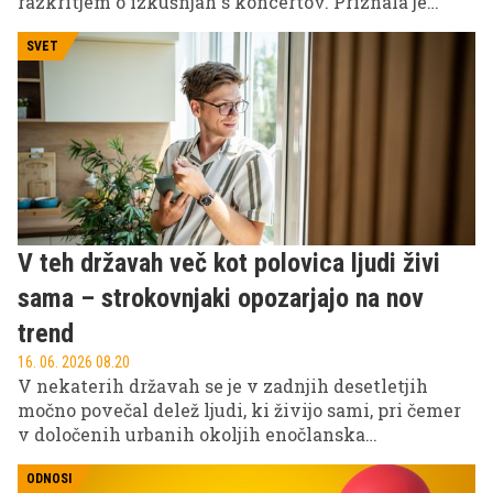
razkritjem o izkušnjah s koncertov. Priznala je
namreč, da naj bi na svojih nastopih opazila in celo
zavohala oboževalce, ki nosijo plenice, da bi
SVET
obdržali mesto v prvi vrsti.
V teh državah več kot polovica ljudi živi
sama – strokovnjaki opozarjajo na nov
trend
16. 06. 2026 08.20
V nekaterih državah se je v zadnjih desetletjih
močno povečal delež ljudi, ki živijo sami, pri čemer
v določenih urbanih okoljih enočlanska
gospodinjstva predstavljajo celo več kot polovico
vseh oblik bivanja.
ODNOSI