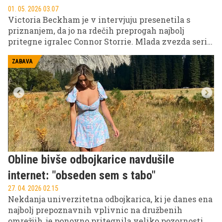
01. 05. 2026 03.07
Victoria Beckham je v intervjuju presenetila s
priznanjem, da jo na rdečih preprogah najbolj
pritegne igralec Connor Storrie. Mlada zvezda serije
Heated Rivalry je s svojim prefinjenim modnim
slogom povsem očarala slavno modno ikono.
ZABAVA
Obline bivše odbojkarice navdušile
internet: "obseden sem s tabo"
27. 04. 2026 02.15
Nekdanja univerzitetna odbojkarica, ki je danes ena
najbolj prepoznavnih vplivnic na družbenih
omrežjih, je ponovno pritegnila veliko pozornosti z