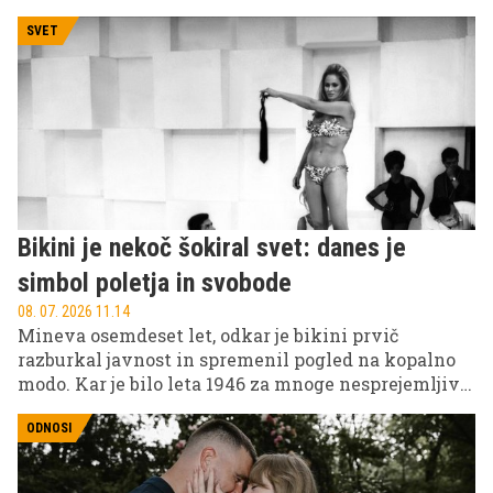
morajo biti opremljena z naprednimi sistemi za
opozarjanje na voznikovo nepozornost oziroma
SVET
ADDW (Advanced Driver Distraction Warning).
Bikini je nekoč šokiral svet: danes je
simbol poletja in svobode
08. 07. 2026 11.14
Mineva osemdeset let, odkar je bikini prvič
razburkal javnost in spremenil pogled na kopalno
modo. Kar je bilo leta 1946 za mnoge nesprejemljivo,
danes velja za enega najbolj prepoznavnih modnih
kosov na svetu. Njegova zgodba pa ni le zgodba o
ODNOSI
modi, temveč tudi o družbenih spremembah,
svobodi in samozavesti.