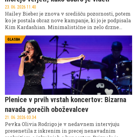
23. 06. 2026 11.40
Hailey Bieber je znova v središču pozornosti, potem
ko je postala obraz nove kampanje, ki jo je podpisala
Kim Kardashian. Minimalistične in zelo drzne
fotografije so v hipu zaokrožile po spletu in sprožile
val navdušenja med oboževalci, ki pravijo, da
GLASBA
manekenka "izgleda bolje kot kadarkoli prej".
Plenice v prvih vrstah koncertov: Bizarna
navada gorečih oboževalcev
21. 06. 2026 03.34
Pevka Olivia Rodrigo je v nedavnem intervjuju
presenetila z iskrenim in precej nenavadnim