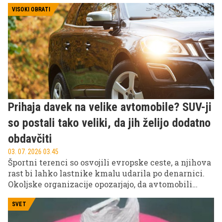
povsem drugačno zgodbo. Na moških tednih mode
v Parizu, Milanu in drugih modnih prestolnicah so
VISOKI OBRATI
pozornost ukradli nenavadni, skoraj futuristični
čevlji, ki brišejo meje med modo, umetnostjo in
performansom.
Prihaja davek na velike avtomobile? SUV-ji
so postali tako veliki, da jih želijo dodatno
obdavčiti
03. 07. 2026 03.45
Športni terenci so osvojili evropske ceste, a njihova
rast bi lahko lastnike kmalu udarila po denarnici.
Okoljske organizacije opozarjajo, da avtomobili
postajajo iz leta v leto večji, težji in manj primerni
za sodobna mesta. Ena od rešitev? Poseben davek za
SVET
največje modele.