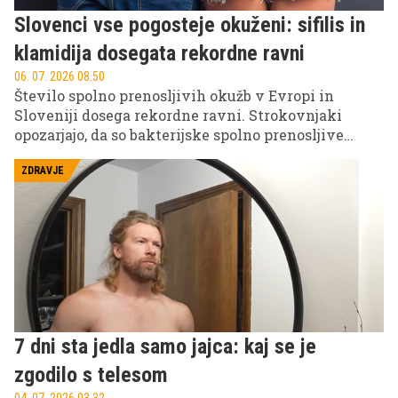
Slovenci vse pogosteje okuženi: sifilis in
klamidija dosegata rekordne ravni
06. 07. 2026 08.50
Število spolno prenosljivih okužb v Evropi in
Sloveniji dosega rekordne ravni. Strokovnjaki
opozarjajo, da so bakterijske spolno prenosljive
okužbe, kot sta gonoreja in sifilis, v zadnjih letih v
strmem porastu, med glavnimi razlogi pa
ZDRAVJE
izpostavljajo vse manjšo uporabo kondomov.
7 dni sta jedla samo jajca: kaj se je
zgodilo s telesom
04. 07. 2026 03.32