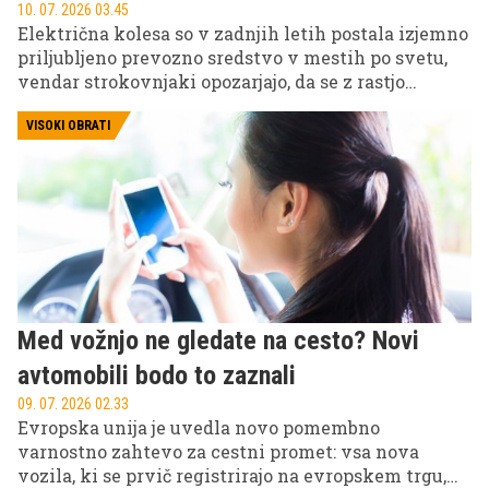
10. 07. 2026 03.45
Električna kolesa so v zadnjih letih postala izjemno
priljubljeno prevozno sredstvo v mestih po svetu,
vendar strokovnjaki opozarjajo, da se z rastjo
njihove uporabe povečuje tudi število hudih
poškodb.
VISOKI OBRATI
Med vožnjo ne gledate na cesto? Novi
avtomobili bodo to zaznali
09. 07. 2026 02.33
Evropska unija je uvedla novo pomembno
varnostno zahtevo za cestni promet: vsa nova
vozila, ki se prvič registrirajo na evropskem trgu,