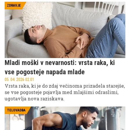
ZDRAVJE
Mladi moški v nevarnosti: vrsta raka, ki
vse pogosteje napada mlade
05. 04. 2026 02.01
Vrsta raka, ki je do zdaj večinoma prizadela starejše,
se vse pogosteje pojavlja med mlajšimi odraslimi,
ugotavlja nova raziskava.
TELOVADBA