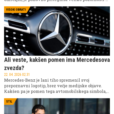
novimi objavami, ki so hitro obkrožile splet.
VISOKI OBRATI
Ali veste, kakšen pomen ima Mercedesova
zvezda?
22. 04. 2026 02.31
Mercedes-Benz je lani tiho spremenil svoj
prepoznavni logotip, brez večje medijske objave.
Kakšen pa je pomen tega avtomobilskega simbola,
ki krasi njihova vozila že več kot 100 let?
STIL