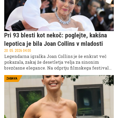
Pri 93 blesti kot nekoč: poglejte, kakšna
lepotica je bila Joan Collins v mladosti
20. 05. 2026 04.00
Legendarna igralka Joan Collins je še enkrat več
pokazala, zakaj že desetletja velja za sinonim
brezčasne elegance. Na odprtju filmskega festivala
v Cannesu je pri 93 letih stopila na rdečo preprogo
in z lahkoto zasenčila precej mlajše zvezdnice.
ZABAVA