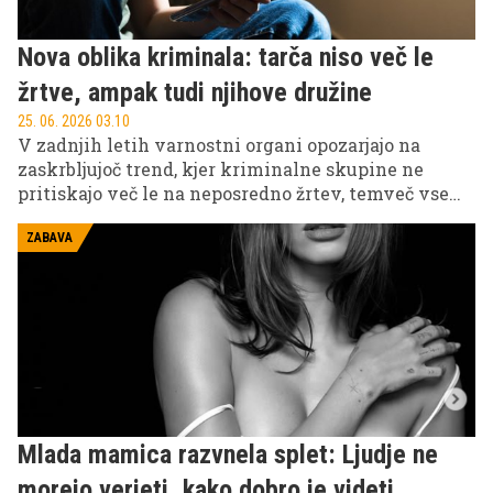
Nova oblika kriminala: tarča niso več le
žrtve, ampak tudi njihove družine
25. 06. 2026 03.10
V zadnjih letih varnostni organi opozarjajo na
zaskrbljujoč trend, kjer kriminalne skupine ne
pritiskajo več le na neposredno žrtev, temveč vse
pogosteje vpletajo tudi njihove družine.
ZABAVA
Mlada mamica razvnela splet: Ljudje ne
morejo verjeti, kako dobro je videti