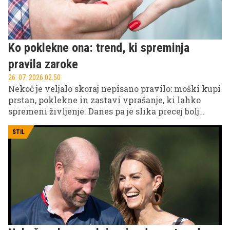
Ko poklekne ona: trend, ki spreminja
pravila zaroke
26. 07. 2026 02.50
Nekoč je veljalo skoraj nepisano pravilo: moški kupi
prstan, poklekne in zastavi vprašanje, ki lahko
spremeni življenje. Danes pa je slika precej bolj
raznolika. Na družbenih omrežjih se pojavlja vse
več posnetkov, na katerih so prav ženske tiste, ki
STIL
organizirajo zaroko in zaprosijo svojega partnerja.