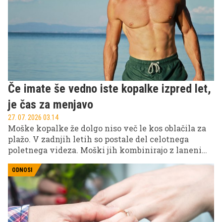
nekaj leti zdele nepogrešljive.
Če imate še vedno iste kopalke izpred let,
je čas za menjavo
27. 07. 2026 03.14
Moške kopalke že dolgo niso več le kos oblačila za
plažo. V zadnjih letih so postale del celotnega
poletnega videza. Moški jih kombinirajo z lanenimi
srajcami, espadrilami, natikači in sončnimi očali ter
jih nosijo od jutranje kave ob morju do večernega
ODNOSI
koktajla.