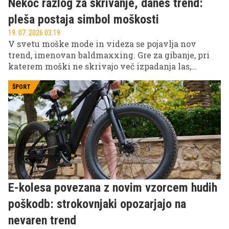
Nekoč razlog za skrivanje, danes trend:
pleša postaja simbol moškosti
19. 07. 2026 03.19
V svetu moške mode in videza se pojavlja nov
trend, imenovan baldmaxxing. Gre za gibanje, pri
katerem moški ne skrivajo več izpadanja las,
ampak ga sprejmejo kot del svojega videza. Med
znanimi obrazi, ki bi lahko predstavljali ta slog, sta
ŠPORT
tudi princ William in princ Harry.
E-kolesa povezana z novim vzorcem hudih
poškodb: strokovnjaki opozarjajo na
nevaren trend