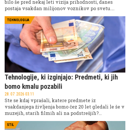
bilo še pred nekaj leti vizija prihodnosti, danes
postaja vsakdan milijonov voznikov po svetu.
Najnovejši podatki raziskave EV Charging Index
2026 svetovalne družbe Roland Berger kažejo, da je
TEHNOLOGIJA
bil leta 2025 že vsak četrti nov avtomobil, prodan
globalno, električen.
Tehnologije, ki izginjajo: Predmeti, ki jih
bomo kmalu pozabili
28. 07. 2026 03.11
Ste se kdaj vprašali, katere predmete iz
vsakdanjega življenja bomo čez 20 let gledali le še v
muzejih, starih filmih ali na podstrešjih?
Tehnološki razvoj, digitalizacija in spremembe
navad že danes izrinjajo stvari, ki so se še pred
STIL