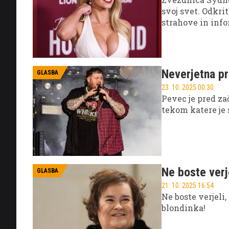
svoj svet. Odkrit
strahove in info
Neverjetna pr
GLASBA
23. 10. 2025 00.30
Pevec je pred za
tekom katere je 
Ne boste verj
GLASBA
21. 10. 2025 16.54
Ne boste verjeli
blondinka!