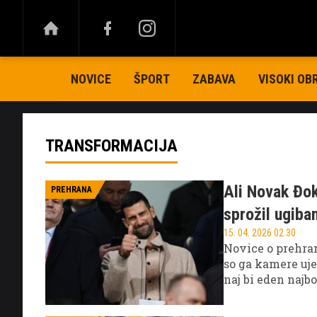
NOVICE
ŠPORT
ZABAVA
VISOKI OB
TRANSFORMACIJA
Ali Novak Đok
PREHRANA
sprožil ugiba
15. 04. 2026 02.30
Novice o prehra
so ga kamere ujel
naj bi eden najb
prehranske navad