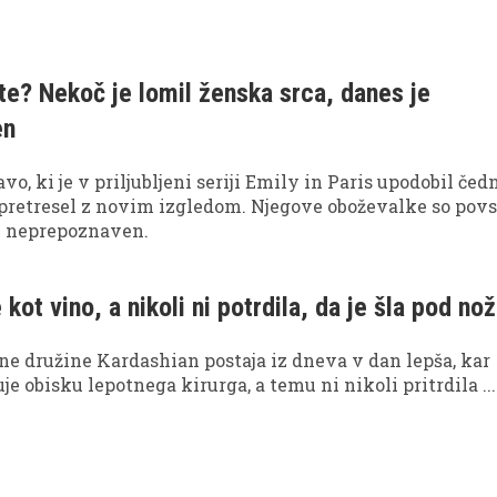
e? Nekoč je lomil ženska srca, danes je
en
vo, ki je v priljubljeni seriji Emily in Paris upodobil če
t pretresel z novim izgledom. Njegove oboževalke so pov
tal neprepoznaven.
 kot vino, a nikoli ni potrdila, da je šla pod nož
ne družine Kardashian postaja iz dneva v dan lepša, kar
e obisku lepotnega kirurga, a temu ni nikoli pritrdila ...