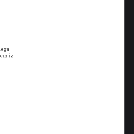
dnega
sem iz