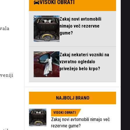
VISOKI OBRATI
Zakaj novi avtomobili
nimajo več rezervne
ovala
gume?
Zakaj nekateri vozniki na
vzvratno ogledalo
privežejo belo krpo?
oveniji
NAJBOLJ BRANO
VISOKI OBRATI
Zakaj novi avtomobili nimajo več
rezervne gume?