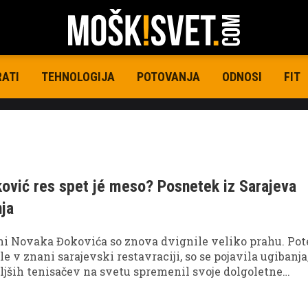
RATI
TEHNOLOGIJA
POTOVANJA
ODNOSI
FIT
ović res spet jé meso? Posnetek iz Sarajeva
nja
ni Novaka Đokovića so znova dvignile veliko prahu. Po
e v znani sarajevski restavraciji, so se pojavila ugibanja
oljših tenisačev na svetu spremenil svoje dolgoletne
e. Kaj se v resnici dogaja?