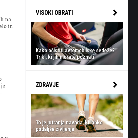
VISOKI OBRATI
eh na
elo in
Kako očistiti avtomobilske sedeže?
Triki, ki jih morate poznati
o
ZDRAVJE
 je
To je jutranja navada, ki lahko
podaljša življenje
ta v