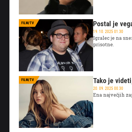
Postal je veg
FILM/TV
19. 10. 2025 01.30
Igralec je na sn
prisotne.
Tako je videt
FILM/TV
20. 09. 2025 00.30
Ena največjih za