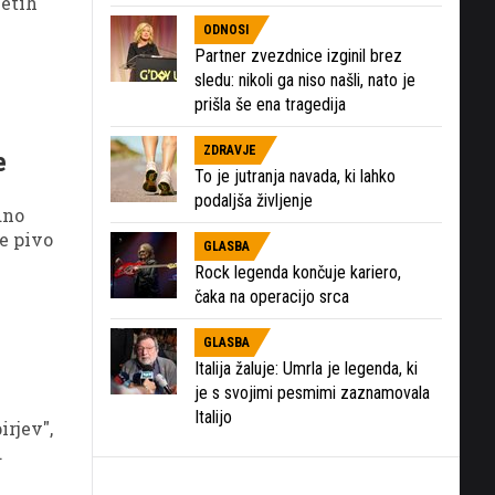
letih
ODNOSI
Partner zvezdnice izginil brez
sledu: nikoli ga niso našli, nato je
prišla še ena tragedija
ZDRAVJE
e
To je jutranja navada, ki lahko
podaljša življenje
dno
je pivo
GLASBA
Rock legenda končuje kariero,
čaka na operacijo srca
GLASBA
Italija žaluje: Umrla je legenda, ki
je s svojimi pesmimi zaznamovala
Italijo
irjev",
.