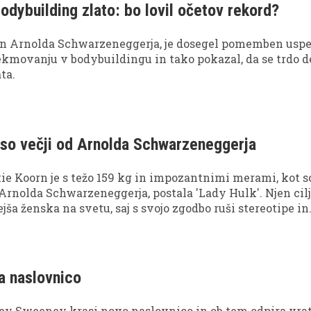
bodybuilding zlato: bo lovil očetov rekord?
in Arnolda Schwarzeneggerja, je dosegel pomemben usp
kmovanju v bodybuildingu in tako pokazal, da se trdo d
ta.
 so večji od Arnolda Schwarzeneggerja
e Koorn je s težo 159 kg in impozantnimi merami, kot s
d Arnolda Schwarzeneggerja, postala 'Lady Hulk'. Njen cilj
jša ženska na svetu, saj s svojo zgodbo ruši stereotipe in
tandarde.
za naslovnico
y Sweeney krasi novo naslovnico in ob tem odpira vra