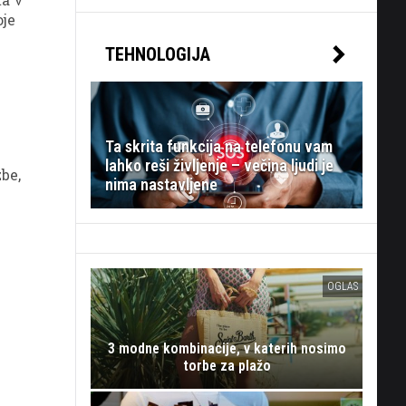
oje
TEHNOLOGIJA
Ta skrita funkcija na telefonu vam
lahko reši življenje – večina ljudi je
be,
nima nastavljene
OGLAS
3 modne kombinacije, v katerih nosimo
torbe za plažo