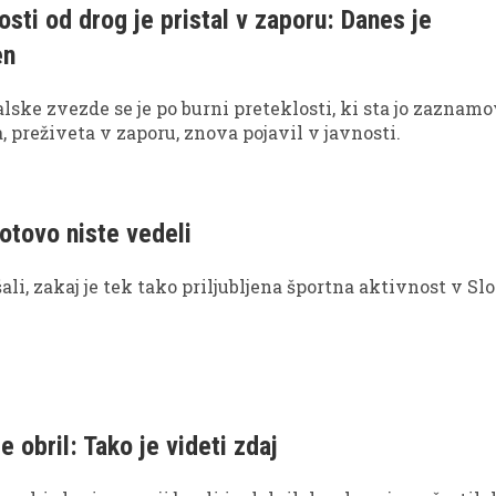
osti od drog je pristal v zaporu: Danes je
en
alske zvezde se je po burni preteklosti, ki sta jo zaznam
, preživeta v zaporu, znova pojavil v javnosti.
otovo niste vedeli
ali, zakaj je tek tako priljubljena športna aktivnost v Sl
je obril: Tako je videti zdaj