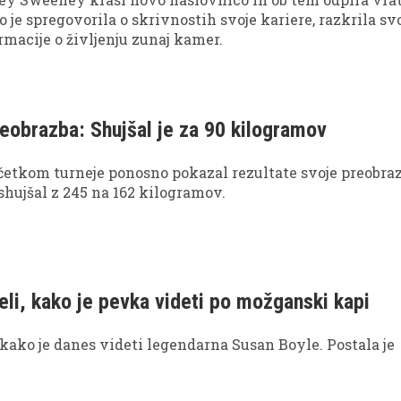
o je spregovorila o skrivnostih svoje kariere, razkrila sv
rmacije o življenju zunaj kamer.
eobrazba: Shujšal je za 90 kilogramov
četkom turneje ponosno pokazal rezultate svoje preobraz
shujšal z 245 na 162 kilogramov.
eli, kako je pevka videti po možganski kapi
, kako je danes videti legendarna Susan Boyle. Postala je