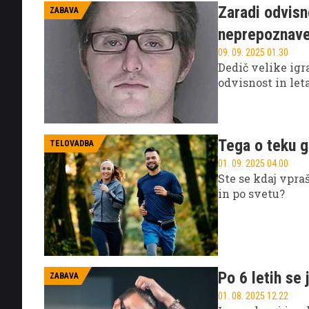
Zaradi odvisn
ZABAVA
neprepoznav
09. 09. 2025 01.30
Dedič velike igr
odvisnost in leta
Tega o teku g
TELOVADBA
01. 09. 2025 04.00
Ste se kdaj vpraš
in po svetu?
Po 6 letih se 
ZABAVA
01. 08. 2025 12.22