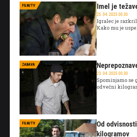
Imel je težav
FILM/TV
25. 04. 2025 00.30
Igralec je razkri
Kako mu je uspel
Neprepoznave
ZABAVA
23. 04. 2025 00.30
Spominjamo se g
odvečni kilogra
Od odvisnosti
FILM/TV
kilogramov