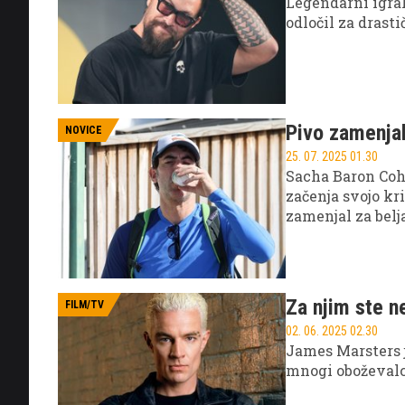
Legendarni igrale
odločil za dras
Pivo zamenjal
NOVICE
25. 07. 2025 01.30
Sacha Baron Cohe
začenja svojo kri
zamenjal za bel
Za njim ste n
FILM/TV
02. 06. 2025 02.30
James Marsters j
mnogi oboževalci