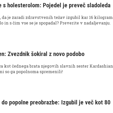
e s holesterolom: Pojedel je preveč sladoleda
l, da je zaradi zdravstvenih težav izgubil kar 16 kilogram
o in s čim vse se je spopadal? Preverite v nadaljevanju.
n: Zvezdnik šokiral z novo podobo
a kot čednega brata njegovih slavnih sester Kardashian,
mi so ga popolnoma spremenili!
 do popolne preobrazbe: Izgubil je več kot 80