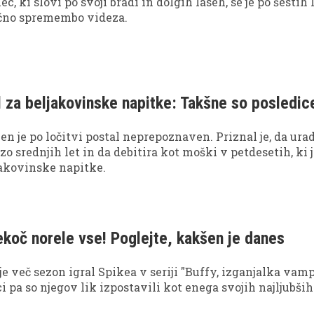
c, ki slovi po svoji bradi in dolgih laseh, se je po šestih 
tično spremembo videza.
 za beljakovinske napitke: Takšne so posledic
n je po ločitvi postal neprepoznaven. Priznal je, da ura
zo srednjih let in da debitira kot moški v petdesetih, ki 
jakovinske napitke.
ekoč norele vse! Poglejte, kakšen je danes
e več sezon igral Spikea v seriji "Buffy, izganjalka vamp
 pa so njegov lik izpostavili kot enega svojih najljubših