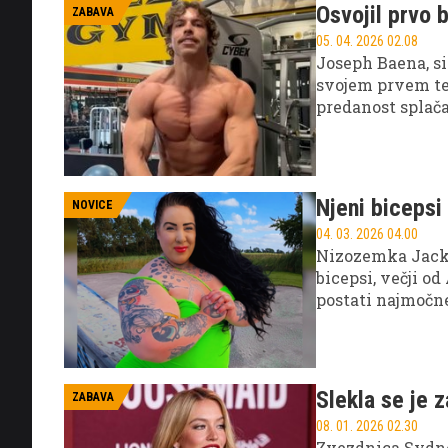
Osvojil prvo 
ZABAVA
05. 04. 2026 02.08
Joseph Baena, s
svojem prvem te
predanost splača
Njeni bicepsi
NOVICE
04. 03. 2026 04.00
Nizozemka Jacki
bicepsi, večji o
postati najmočne
postavlja nove s
Slekla se je 
ZABAVA
08. 01. 2026 02.30
Zvezdnica Sydne