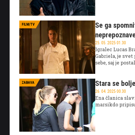
Se ga spomnit
FILM/TV
neprepoznav
25. 05. 2025 01.30
Igralec Lucas Bra
Gabriela, je sve
sebe, saj je pos
Stara se bolje
ZABAVA
26. 04. 2025 00.30
Ena članica slav
marsikdo pripisuj