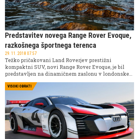
Predstavitev novega Range Rover Evoque,
razkošnega športnega terenca
29. 11. 2018 07.57
Težko pričakovani Land Roverjev prestižni
kompaktni SUV, novi Range Rover Evoque, je bil
predstavljen na dinamičnem zaslonu v londonskem
kreativnem East Endu, kjer so številna vozila
opazovali po digitalnem horizontu po vsem svetu.
VISOKI OBRATI