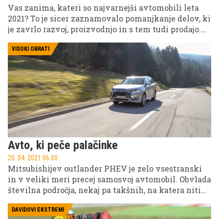
Vas zanima, kateri so najvarnejši avtomobili leta
2021? To je sicer zaznamovalo pomanjkanje delov, ki
je zavrlo razvoj, proizvodnjo in s tem tudi prodajo.
Neodvisna organizacija za preverjanje varnosti
novih avtomobilov Euro NCAP je lani pod
VISOKI OBRATI
drobnogled vzela varnost 34 avtomobilov, od
katerih jih je kar 23 prejelo najvišjo oceno.
Avto, ki peče palačinke
20. 04. 2021 06.00
Mitsubishijev outlander PHEV je zelo vsestranski
in v veliki meri precej samosvoj avtomobil. Obvlada
številna področja, nekaj pa takšnih, na katera niti
pomislili ne bi. Na primer peko palačink!
DAVIDOVI EKSTREMI