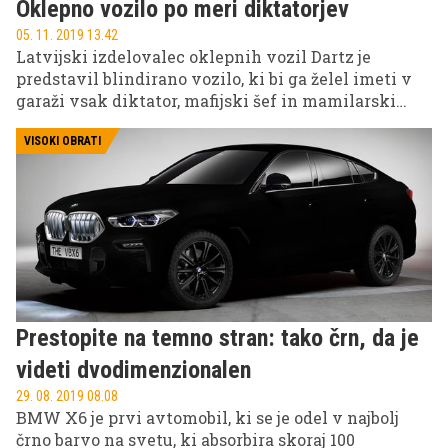
Oklepno vozilo po meri diktatorjev
05. 11. 2019 13.42
Latvijski izdelovalec oklepnih vozil Dartz je
predstavil blindirano vozilo, ki bi ga želel imeti v
garaži vsak diktator, mafijski šef in mamilarski
kralj.
VISOKI OBRATI
Prestopite na temno stran: tako črn, da je
videti dvodimenzionalen
29. 08. 2019 08.08
BMW X6 je prvi avtomobil, ki se je odel v najbolj
črno barvo na svetu, ki absorbira skoraj 100