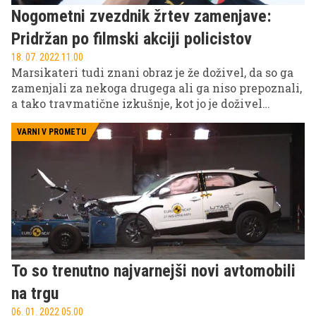
Nogometni zvezdnik žrtev zamenjave:
Pridržan po filmski akciji policistov
18. 07. 2022 11.00
Marsikateri tudi znani obraz je že doživel, da so ga
zamenjali za nekoga drugega ali ga niso prepoznali,
a tako travmatične izkušnje, kot jo je doživel
nogometaš Milana, so doživeli le redki. Policija je
namreč znanega Francoza aretirala sredi Milana in
VARNI V PROMETU
vanj merila z orožjem.
To so trenutno najvarnejši novi avtomobili
na trgu
06. 01. 2022 05.00