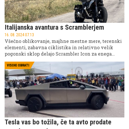
Italijanska avantura s Scramblerjem
16. 08. 2024 07.13
Všečno oblikovanje, majhne mestne mere, terenski
elementi, zabavna ciklistika in relativno velik
pogonski sklop delajo Scrambler Icon za enega
največjih med malimi motocikli. Čeprav je
vsestranski, je v osnovi namenjen mestni gneči in
VISOKI OBRATI
primestni popoldanski zabavi. Toda mi smo se ga
odločili spustiti z vajeti med toskanskimi griči.
Tesla vas bo tožila, če ta avto prodate