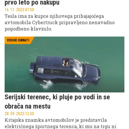
prvo leto po nakupu
16. 11. 2023 07.00
Tesla ima za kupce njihovega prihajajočega
avtomobila Cybertruck pripravljeno nenavadno
pogodbeno klavzulo.
VISOKI OBRATI
Serijski terenec, ki pluje po vodi in se
obrača na mestu
28. 09. 2023 12.00
Kitajska znamka avtomobilov je predstavila
električnega športnega terenca, ki mu na trgu ni