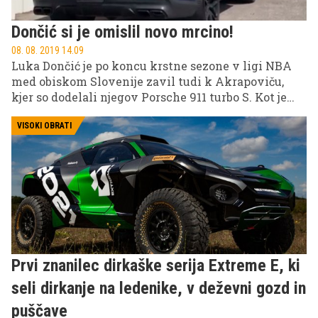
Dončić si je omislil novo mrcino!
08. 08. 2019 14.09
Luka Dončić je po koncu krstne sezone v ligi NBA
med obiskom Slovenije zavil tudi k Akrapoviču,
kjer so dodelali njegov Porsche 911 turbo S. Kot je
razvidno iz njegovega svežega videa, pa je svoj
vozni park obogatil še z dodelanim modrim
VISOKI OBRATI
Mercedesom GLE 63 S!
Prvi znanilec dirkaške serija Extreme E, ki
seli dirkanje na ledenike, v deževni gozd in
puščave