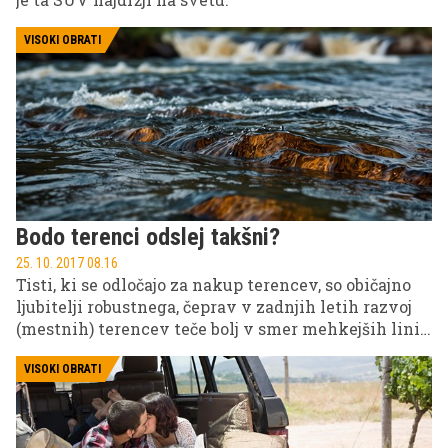
VISOKI OBRATI
Bodo terenci odslej takšni?
25. 10. 2017 08.16
Tisti, ki se odločajo za nakup terencev, so običajno
ljubitelji robustnega, čeprav v zadnjih letih razvoj
(mestnih) terencev teče bolj v smer mehkejših linij
in bolj 'vsakdanjega', prav nič 'škatlastega' videza.
Se bo zdaj trend obrnil?
VISOKI OBRATI