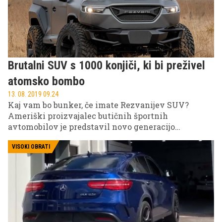
Brutalni SUV s 1000 konjiči, ki bi preživel
atomsko bombo
13. 08. 2019 09.24
Kaj vam bo bunker, če imate Rezvanijev SUV?
Ameriški proizvajalec butičnih športnih
avtomobilov je predstavil novo generacijo
brutalnega SUV-a Rezvani Tank, ki je po besedah
Rezvanija najzmogljivejši serijski SUV na svetu.
VISOKI OBRATI