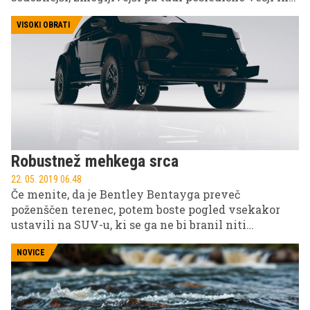
težji, je pojav drugačnega novinca vedno dobrodošel.
Moto Guzzi V85TT sicer ne pomeni motociklistične
VISOKI OBRATI
revolucije, uvaja pa nov razred retro potovalnih
(cestnih) terencev. TT je avanturist stare šole,
klasičen po zasnovi in videzu, duhu in občutku, a
današnjemu času primerno ponuja vse dobrobiti
sodobne motociklistične industrije.
Robustnež mehkega srca
22. 05. 2019 06.48
Če menite, da je Bentley Bentayga preveč
poženščen terenec, potem boste pogled vsekakor
ustavili na SUV-u, ki se ga ne bi branil niti
Pobesneli Maks. Bentley Bentayga Bengala je
pripravljen na vse, tudi najhujše.
NOVICE