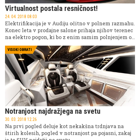
Virtualnost postala resničnost!
24. 04. 2018 08.03
Elektrifikacija je v Audiju očitno v polnem razmahu.
Konec leta v prodajne salone prihaja njihov terenec
na elektro pogon, ki bo z enim samim polnjenjem ob
optimalnih pogojih imel okoli 400 km avtonomije.
VISOKI OBRATI
Notranjost najdražjega na svetu
30. 03. 2018 12.26
Na prvi pogled deluje kot nekakšna trdnjava na
štirih kolesih, pogled v notranjost pa pojasni, zakaj
je ta SUV najdržji na svetu.