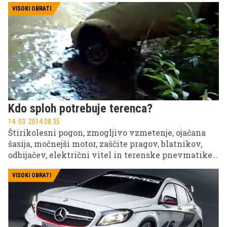
sredi noči izselila iz njune prestižne vile v
VISOKI OBRATI
Bergheimu blizu Kölna.
Kdo sploh potrebuje terenca?
14. 03. 2014 08.35
Štirikolesni pogon, zmogljivo vzmetenje, ojačana
šasija, močnejši motor, zaščite pragov, blatnikov,
odbijačev, električni vitel in terenske pnevmatike!
Zakaj, če gre lahko povsem preprosto.
VISOKI OBRATI