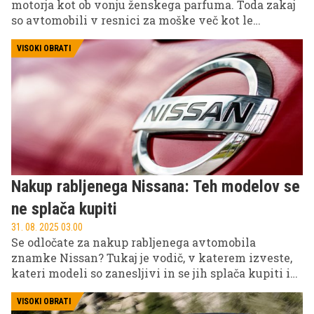
motorja kot ob vonju ženskega parfuma. Toda zakaj
so avtomobili v resnici za moške več kot le
prevozno sredstvo? Je res vse v hitrosti, dizajnu in
zvoku ali gre za nekaj globljega, morda celo
VISOKI OBRATI
osebnega?
Nakup rabljenega Nissana: Teh modelov se
ne splača kupiti
31. 08. 2025 03.00
Se odločate za nakup rabljenega avtomobila
znamke Nissan? Tukaj je vodič, v katerem izveste,
kateri modeli so zanesljivi in se jih splača kupiti in
katerih ne.
VISOKI OBRATI