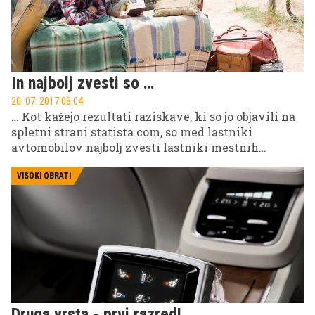
In najbolj zvesti so …
20. 07. 2017 08.04
… Kot kažejo rezultati raziskave, ki so jo objavili na
spletni strani statista.com, so med lastniki
avtomobilov najbolj zvesti lastniki mestnih
terencev oziroma športnih terenskih vozil (SUV)
VISOKI OBRATI
Druga vrsta - prvi razred!