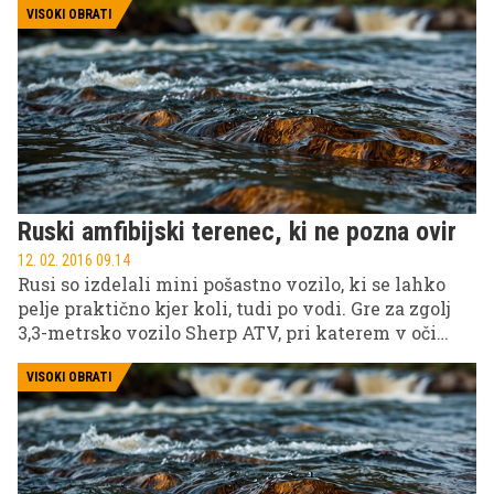
postavil definicijo električnega avtomobila, Model
VISOKI OBRATI
S je redefiniral pojem luksuznega karavana, Model
X pa postavlja nove standarde na področju razvoja
električnih urbanih terencev. Kljub vsemu pa so vsi
Teslini avtomobili imeli doslej veliko
pomanjkljivost: držala za pijačo.
Ruski amfibijski terenec, ki ne pozna ovir
12. 02. 2016 09.14
Rusi so izdelali mini pošastno vozilo, ki se lahko
pelje praktično kjer koli, tudi po vodi. Gre za zgolj
3,3-metrsko vozilo Sherp ATV, pri katerem v oči
verjetno najprej padejo njegove gromozanske
samonapihljive pnevmatike.
VISOKI OBRATI