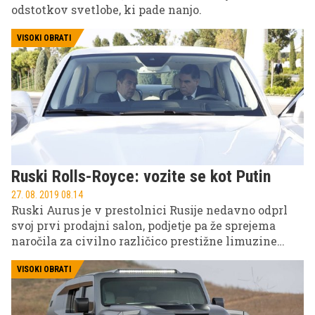
odstotkov svetlobe, ki pade nanjo.
VISOKI OBRATI
Ruski Rolls-Royce: vozite se kot Putin
27. 08. 2019 08.14
Ruski Aurus je v prestolnici Rusije nedavno odprl
svoj prvi prodajni salon, podjetje pa že sprejema
naročila za civilno različico prestižne limuzine
Senat, v kateri se bo naokoli v prihodnosti prevažal
tudi ruski predsednik Vladimir Putin.
VISOKI OBRATI