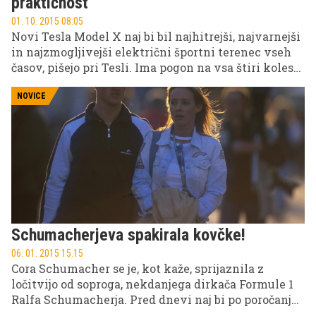
praktičnost
01. 10. 2015 08.05
Novi Tesla Model X naj bi bil najhitrejši, najvarnejši
in najzmogljivejši električni športni terenec vseh
časov, pišejo pri Tesli. Ima pogon na vsa štiri kolesa
in 90kWh baterijo, ki zagotavlja 400 km
avtonomije. Vanj lahko sede sedem potnikov, od 0
NOVICE
do 100 km/h pa pospeši v le 3,2 sekunde.
Schumacherjeva spakirala kovčke!
06. 01. 2015 15.15
Cora Schumacher se je, kot kaže, sprijaznila z
ločitvijo od soproga, nekdanjega dirkača Formule 1
Ralfa Schumacherja. Pred dnevi naj bi po poročanju
nemških medijev namreč spakirala kovčke in se