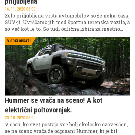
priljubljena
16. 11. 2020 06.00
Zelo priljubljena vrsta avtomobilov so že nekaj časa
SUV-ji. Uvrščamo jih med športna terenska vozila, a
so več kot le to. So tudi odlična izbira za mestno
vožnjo, družinske izlete, pobeg na morje s prijatelji
ali za zabavo na snežnih gorskih poteh.
VISOKI OBRATI
Hummer se vrača na sceno! A kot
električni poltovornjak.
23. 10. 2020 06.00
V času, ko svet postaja vse bolj ekološko ozaveščen,
se na sceno vrača že odpisani Hummer, ki je bil