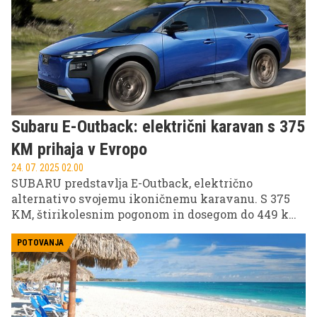
Subaru E-Outback: električni karavan s 375
KM prihaja v Evropo
24. 07. 2025 02.00
SUBARU predstavlja E-Outback, električno
alternativo svojemu ikoničnemu karavanu. S 375
KM, štirikolesnim pogonom in dosegom do 449 km
bo v Evropi na voljo naslednje leto po ameriški
premieri.
POTOVANJA