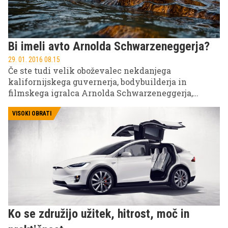
Bi imeli avto Arnolda Schwarzeneggerja?
29. 01. 2016 08.15
Če ste tudi velik oboževalec nekdanjega
kalifornijskega guvernerja, bodybuilderja in
filmskega igralca Arnolda Schwarzeneggerja,
potem imate zdaj možnost, da kupite nekaj
njegovega. Naprodaj je namreč njegov glomazni
VISOKI OBRATI
avto.
Ko se združijo užitek, hitrost, moč in