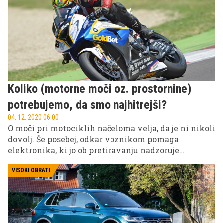
Koliko (motorne moči oz. prostornine)
potrebujemo, da smo najhitrejši?
04. 12. 2020 06.00
O moči pri motociklih načeloma velja, da je ni nikoli
dovolj. Še posebej, odkar voznikom pomaga
elektronika, ki jo ob pretiravanju nadzoruje
(odvzema), se zdi, da ni več realne predstave o tem,
koliko moči potrebujemo in predvsem zmoremo
VISOKI OBRATI
krotiti.