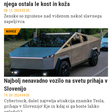
njega ostala le kost in koža
08. 12. 2024 02.00
Ženske so zgrožene nad videzom nekoč slavnega
zapeljivca.
NOVICE
Najbolj nenavadno vozilo na svetu prihaja v
Slovenijo
19. 09. 2024 04.00
Cybertruck, daleč največja atrakcija znamke Tesla,
prihaja v Slovenijo! Kje in kdaj si ga boste lahko
ogledali?