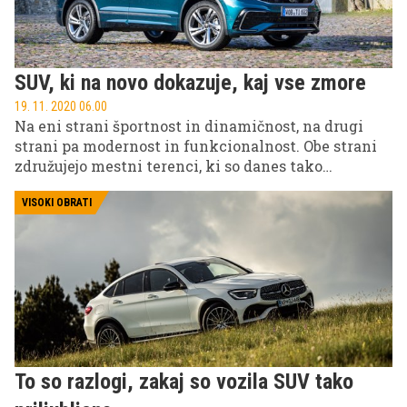
SUV, ki na novo dokazuje, kaj vse zmore
19. 11. 2020 06.00
Na eni strani športnost in dinamičnost, na drugi
strani pa modernost in funkcionalnost. Obe strani
združujejo mestni terenci, ki so danes tako
priljubljeni. Če nad njimi še niste navdušeni, boste
zagotovo postali, ko preberete več o tem mestnem
VISOKI OBRATI
terencu, ki na novo opredeljuje njihovo zmogljivost
in udobje.
To so razlogi, zakaj so vozila SUV tako