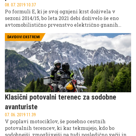
08. 07. 2019 10.37
Po formuli E, ki je svoj ognjeni krst doživela v
sezoni 2014/15, bo leta 2021 debi doživelo še eno
avtomobilistično prvenstvo električno gnanih
dirkalnikov in sicer Extreme E. Po vzoru
električnih bolidov se bodo za slavo udarili
DAVIDOVI EKSTREMI
električni SUV-i, e-terenec Odyssey 21 pa je
znanilec nove dobe dirkanja po ledenikih in
puščavah.
Klasični potovalni terenec za sodobne
avanturiste
07. 06. 2019 11.39
V poplavi motociklov, še posebno cestnih
potovalnih terencev, ki kar tekmujejo, kdo bo
sodobnejši, zmogljivejši pa tudi posledično večji in