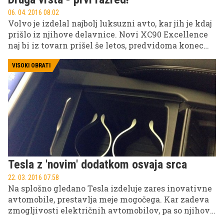
06. 04. 2016 08.02
Volvo je izdelal najbolj luksuzni avto, kar jih je kdaj
prišlo iz njihove delavnice. Novi XC90 Excellence
naj bi iz tovarn prišel še letos, predvidoma konec
leta, kaj vse bo ponujal, pa si lahko ogledate v
nadaljevanju.
VISOKI OBRATI
Tesla z 'novim' dodatkom osvaja srca
22. 03. 2016 07.58
Na splošno gledano Tesla izdeluje zares inovativne
avtomobile, prestavlja meje mogočega. Kar zadeva
zmogljivosti električnih avtomobilov, pa so njihove
baterije razred zase. Njihov Roadster je na novo