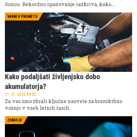
Soncu. Rekordno opazovanje razkriva, kako
nastajajo sončne nevihte in zakaj so ključne za
napovedovanje vesoljskega vremena.
VARNI V PROMETU
Kako podaljšati življenjsko dobo
akumulatorja?
11. 01. 2026 04.00
Za vas smo zbrali ključne nasvete za brezskrbno
vožnjo v vseh letnih časih.
ZDRAVJE