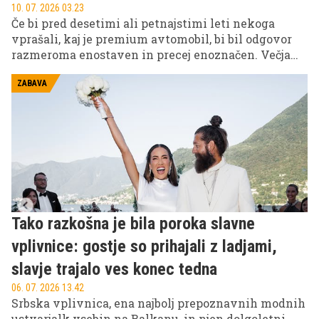
10. 07. 2026 03.23
Če bi pred desetimi ali petnajstimi leti nekoga
vprašali, kaj je premium avtomobil, bi bil odgovor
razmeroma enostaven in precej enoznačen. Večja
limuzina, močan motor, veliko usnja v notranjosti,
morda zračno vzmetenje in prepoznaven znak na
ZABAVA
pokrovu motorja. Premium je bil takrat predvsem
vizualno in tehnično ločen razred, skoraj kot jasna
črta med "navadnim" in "boljšim".
Tako razkošna je bila poroka slavne
vplivnice: gostje so prihajali z ladjami,
slavje trajalo ves konec tedna
06. 07. 2026 13.42
Srbska vplivnica, ena najbolj prepoznavnih modnih
ustvarjalk vsebin na Balkanu, in njen dolgoletni