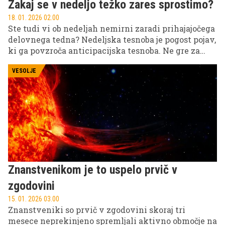
Zakaj se v nedeljo težko zares sprostimo?
18. 01. 2026 02.00
Ste tudi vi ob nedeljah nemirni zaradi prihajajočega
delovnega tedna? Nedeljska tesnoba je pogost pojav,
ki ga povzroča anticipacijska tesnoba. Ne gre za
znak šibkosti, ampak za opozorilo, da nekaj v vašem
življenju ne deluje optimalno. Izvedite, kako se
VESOLJE
soočiti z njo.
Znanstvenikom je to uspelo prvič v
zgodovini
15. 01. 2026 03.00
Znanstveniki so prvič v zgodovini skoraj tri
mesece neprekinjeno spremljali aktivno območje na