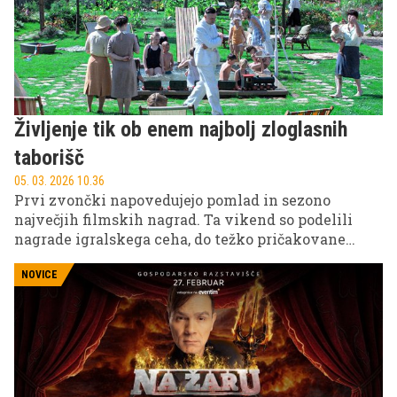
Življenje tik ob enem najbolj zloglasnih
taborišč
05. 03. 2026 10.36
Prvi zvončki napovedujejo pomlad in sezono
največjih filmskih nagrad. Ta vikend so podelili
nagrade igralskega ceha, do težko pričakovane
podelitve oskarjev pa nas ločita le še slaba dva
tedna. Na VOYO se kot pravi ljubitelji filmov vsako
NOVICE
leto tradicionalno poklonimo oskarjem in si
ogledamo filme, ki so v zadnjih letih zaznamovali
največje filmske odre.