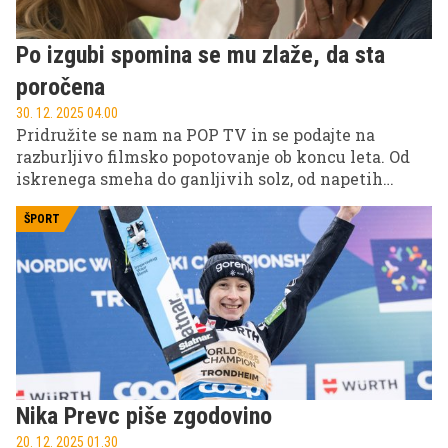
Po izgubi spomina se mu zlaže, da sta
poročena
30. 12. 2025 04.00
Pridružite se nam na POP TV in se podajte na
razburljivo filmsko popotovanje ob koncu leta. Od
iskrenega smeha do ganljivih solz, od napetih
pustolovščin do nepozabnih ljubezenskih zgodb,
skrbno izbran filmski program je popolna družba za
ŠPORT
dolge zimske večere.
Nika Prevc piše zgodovino
20. 12. 2025 01.30