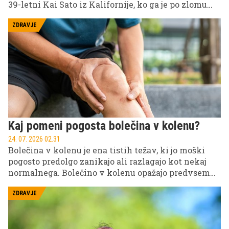
39-letni Kai Sato iz Kalifornije, ko ga je po zlomu
jambora več kot mesec dni zanašalo po odprtem
morju. Njegova zgodba ni le izjemna pripoved o
ZDRAVJE
preživetju, je dokaz vztrajnosti, iznajdljivosti in
psihične moči.
Kaj pomeni pogosta bolečina v kolenu?
24. 07. 2026 02.31
Bolečina v kolenu je ena tistih težav, ki jo moški
pogosto predolgo zanikajo ali razlagajo kot nekaj
normalnega. Bolečino v kolenu opažajo predvsem
po teku ali nogometu, včasih ob tem v kolenu
škripa ali pa celo zapeče. Dokler lahko hodite,
ZDRAVJE
delate in trenirate, se zdi, da ni razloga za paniko.
Težava pa je v tem, da koleno redko začne boleti
brez razloga, še redkeje pa se kronična bolečina reši