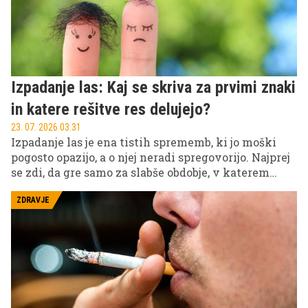
tako, da jo dovolj dolgo ignorirate.
Izpadanje las: Kaj se skriva za prvimi znaki
in katere rešitve res delujejo?
23. 07. 2026 03.31
Izpadanje las je ena tistih sprememb, ki jo moški
pogosto opazijo, a o njej neradi spregovorijo. Najprej
se zdi, da gre samo za slabše obdobje, v katerem
moški opažajo nekaj več las na blazini ali nekoliko
višjo čelno linijo. Za tem pa nastopi trenutek, ko
ZDRAVJE
postane jasno, da se nekaj res spreminja, in takrat se
pogosto začne kaotično iskanje rešitev: šamponi,
olja, vitamini, masaže, serumi, nasveti s forumov in
obljube, ki zvenijo skoraj predobro, da bi bile
resnične.