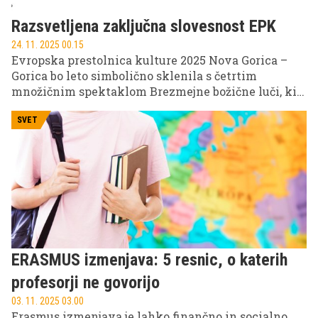
Razsvetljena zaključna slovesnost EPK
24. 11. 2025 00.15
Evropska prestolnica kulture 2025 Nova Gorica –
Gorica bo leto simbolično sklenila s četrtim
množičnim spektaklom Brezmejne božične luči, ki
bo tokrat zasijal v duhu skupnega evropskega
sodelovanja. Zaključna slovesnost bo potekala v
SVET
soorganizaciji s sedanjimi in prihodnjimi
evropskimi prestolnicami kulture – iz Finske,
Nemčije, Slovaške in našega čezmejnega območja
med Slovenijo in Italijo.
ERASMUS izmenjava: 5 resnic, o katerih
profesorji ne govorijo
03. 11. 2025 03.00
Erasmus izmenjava je lahko finančno in socialno