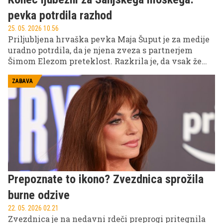
pevka potrdila razhod
25. 05. 2026 10.56
Priljubljena hrvaška pevka Maja Šuput je za medije
uradno potrdila, da je njena zveza s partnerjem
Šimom Elezom preteklost. Razkrila je, da vsak že
nekaj časa živita svoje življenje, odločitev o razhodu
pa sta sprejela brez večjih javnih dram.
ZABAVA
Prepoznate to ikono? Zvezdnica sprožila
burne odzive
22. 05. 2026 02.21
Zvezdnica je na nedavni rdeči preprogi pritegnila