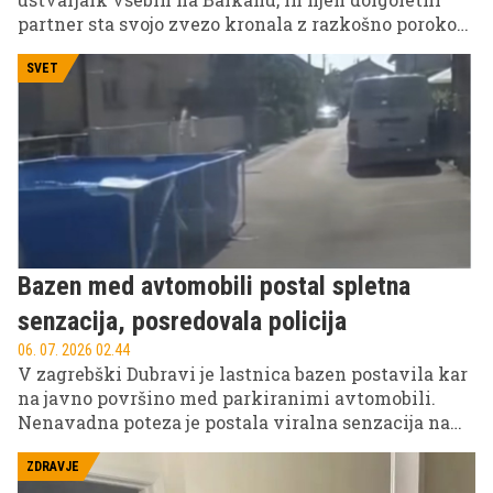
partner sta svojo zvezo kronala z razkošno poroko
ob Gardskem jezeru v Italiji.
SVET
Bazen med avtomobili postal spletna
senzacija, posredovala policija
06. 07. 2026 02.44
V zagrebški Dubravi je lastnica bazen postavila kar
na javno površino med parkiranimi avtomobili.
Nenavadna poteza je postala viralna senzacija na
TikToku, kjer so se hitro kresala mnenja o meji med
iznajdljivostjo in drzno kršitvijo.
ZDRAVJE