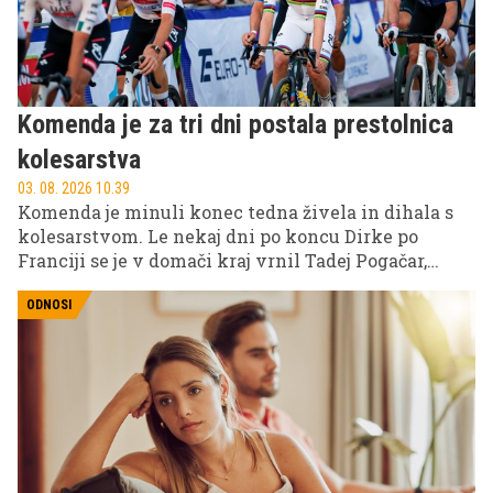
Komenda je za tri dni postala prestolnica
kolesarstva
03. 08. 2026 10.39
Komenda je minuli konec tedna živela in dihala s
kolesarstvom. Le nekaj dni po koncu Dirke po
Franciji se je v domači kraj vrnil Tadej Pogačar,
okoli njegovega Pogi Challengea pa so organizatorji
ustvarili tridnevni festival športa, druženja in
ODNOSI
zabave, ki je v kraj privabil številne obiskovalce iz
vse Slovenije in tujine.