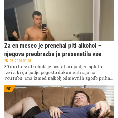
Za en mesec je prenehal piti alkohol –
njegova preobrazba je presenetila vse
25. 06. 2026 03.48
30 dni brez alkohola je postal priljubljen spletni
izziv, ki ga ljudje pogosto dokumentirajo na
YouTubu. Ena izmed najbolj odmevnih zgodb prihaja
od ameriškega ustvarjalca vsebin, ki je svoj
enomesečni eksperiment delil z oboževalci in
FIT
pokazal, kako se lahko telo in počutje spremenita v
zelo kratkem času.