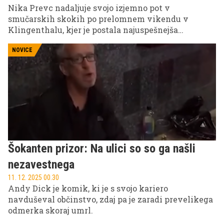
Nika Prevc nadaljuje svojo izjemno pot v
smučarskih skokih po prelomnem vikendu v
Klingenthalu, kjer je postala najuspešnejša
slovenska skakalka vseh časov. Sedaj jo čaka
Engelberg, prizorišče njenih prvih zmag, pred
NOVICE
vrhuncem sezone – novoletno turnejo.
Šokanten prizor: Na ulici so so ga našli
nezavestnega
11. 12. 2025 00.30
Andy Dick je komik, ki je s svojo kariero
navduševal občinstvo, zdaj pa je zaradi prevelikega
odmerka skoraj umrl.