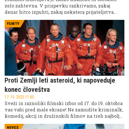
zelo zahtevna. V prispevku razkrivamo, zakaj
denar hitro izpuhti, zakaj nekatera prijateljstva
niso iskrena in kako se izogniti težavam s
priznavanjem izpitov, da vam ne bo treba vračati
FILM/TV
štipendije.
Proti Zemlji leti asteroid, ki napoveduje
konec človeštva
17. 10. 2025 11.00
Sveži in raznoliki filmski izbor od 17. do 19. oktobra
vas vabi pred male ekrane! Ne zamudite kriminalk,
komedij, akcij in družinskih filmov na treh najbolj
priljubljenih slovenskih televizijskih postajah: POP
TV, Kanal A in KINO.
NOVICE