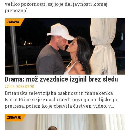
veliko pozornosti, saj jo je del javnosti komaj
prepoznal.
ZABAVA
Drama: mož zvezdnice izginil brez sledu
22. 05. 2026 02.20
Britanska televizijska osebnost in manekenka
Katie Price se je znašla sredi novega medijskega
pretresa, potem ko je objavila čustven video, v
katerem je v solzah spregovorila o skrivnostnem
izginotju svojega moža Leeja Andrewsa v Dubaju.
ZDRAVJE