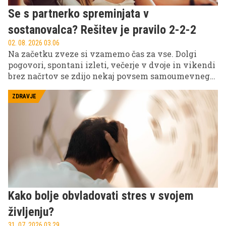
Se s partnerko spreminjata v
sostanovalca? Rešitev je pravilo 2-2-2
02. 08. 2026 03.06
Na začetku zveze si vzamemo čas za vse. Dolgi
pogovori, spontani izleti, večerje v dvoje in vikendi
brez načrtov se zdijo nekaj povsem samoumevnega.
Potem pridejo služba, otroci, krediti, obveznosti in
neskončni seznami opravkov.
ZDRAVJE
Kako bolje obvladovati stres v svojem
življenju?
31. 07. 2026 03.29