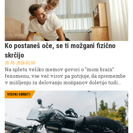
Ko postaneš oče, se ti možgani fizično
skrčijo
20. 05. 2026 02.59
Na spletu veliko memov govori o "mom brain"
fenomenu, vse več virov pa potrjuje, da spremembe
v mišljenju in delovanju možganov doletijo tudi
očete. "Dad brain" je torej resničen.
Magnetnoresonančni skeni možganov 40
VISOKI OBRATI
novopečenih očetov, posneti pred zanositvijo in po
porodu, kažejo, da se volumen sive snovi v skorji
zmanjša za približno 1 %. Poglobili se bomo v študijo,
ki je leta 2023 razkrila, kaj se dogaja v moških
možganih po prihodu otroka, in pojasnili, zakaj do