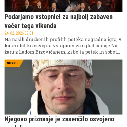
Podarjamo vstopnici za najbolj zabaven
večer tega vikenda
24. 02. 2026 09.01
Na naših družbenih profilih poteka nagradna igra, v
kateri lahko osvojite vstopnici za ogled oddaje Na
žaru z Ladom Bizovičarjem, ki bo ta petek in soboto.
Pohitite, sodelujte in morda se prav vam nasmehne
sreča!
NOVICE
Njegovo priznanje je zasenčilo osvojeno