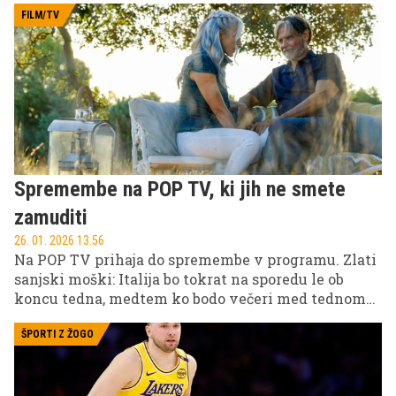
Nekatera živila je zato priporočeno zamenjati za
FILM/TV
njihove bolj zdrave različice.
Spremembe na POP TV, ki jih ne smete
zamuditi
26. 01. 2026 13.56
Na POP TV prihaja do spremembe v programu. Zlati
sanjski moški: Italija bo tokrat na sporedu le ob
koncu tedna, medtem ko bodo večeri med tednom
rezervirani za priljubljeno serijo Botri. V
nadaljevanju preverite, kdaj ju lahko spremljate.
ŠPORTI Z ŽOGO