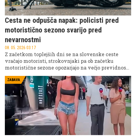
teh sprememb sploh pride.
Cesta ne odpušča napak: policisti pred
motoristično sezono svarijo pred
nevarnostmi
08. 05. 2026 03.17
Z začetkom toplejših dni se na slovenske ceste
vračajo motoristi, strokovnjaki pa ob začetku
motoristične sezone opozarjajo na večjo previdnost.
Policisti, reševalci in inštruktorji varne vožnje
poudarjajo, da so prve spomladanske vožnje pogosto
ZABAVA
tudi najbolj nevarne.