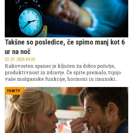
Takšne so posledice, če spimo manj kot 6
ur na noč
02. 01. 2026 04.00
Kakovosten spanec je ključen za dobro počutje,
produktivnost in zdravje. Če spite premalo, trpijo
vaše možganske funkcije, hormoni in imunski
sistem. Spoznajte, kako z enostavnimi
prilagoditvami življenjskega sloga izboljšati nočni
FILM/TV
počitek in s tem dolgoročno vplivati na svoje
življenje.