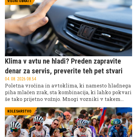
VISOKI OBRATI
Klima v avtu ne hladi? Preden zapravite
denar za servis, preverite teh pet stvari
04. 08. 2026 08.54
Poletna vročina in avtoklima, ki namesto hladnega
piha mlačen zrak, sta kombinacija, ki lahko pokvari
še tako prijetno vožnjo. Mnogi vozniki v takem
trenutku takoj pomislijo na drag servis ali okvaro
kompresorja, vendar je resnica pogosto precej bolj
KOLESARSTVO
preprosta.