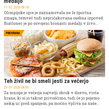
medaljo
11. 02. 2026 08.18
Olimpijske igre je zaznamovala ne le športna
zmaga, temveč tudi nepričakovana osebna izpoved.
Biatlonec je po osvojeni bronasti medalji v živo
priznal, da je bil nezvest svoji partnerici, kar je
sprožilo val presenečenja in razprav. Dogodek
PREHRANA
osvetljuje zapleteno razmerje med osebnim
življenjem športnikov in njihovimi dosežki.
Teh živil ne bi smeli jesti za večerjo
29. 01. 2026 08.00
Za mnoge je večerja največji obrok v dnevu, vrsta
hrane, ki si jo takrat privoščimo, tudi če jo pojemo
nekaj ur pred spanjem, pa močno vpliva na naše
počutje v preostanku večera in kakovost spanja.