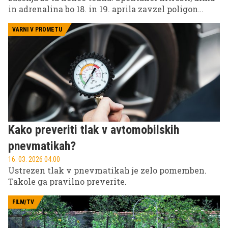
in adrenalina bo 18. in 19. aprila zavzel poligon
Bugatti Rimac. Ne zamudite neposrednega prenosa
nedeljske dirke na VOYO – v živo začnemo ob 15.45.
VARNI V PROMETU
Kako preveriti tlak v avtomobilskih
pnevmatikah?
16. 03. 2026 04.00
Ustrezen tlak v pnevmatikah je zelo pomemben.
Takole ga pravilno preverite.
FILM/TV