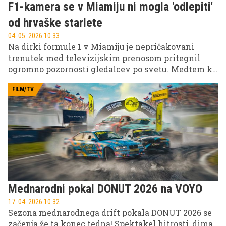
F1-kamera se v Miamiju ni mogla 'odlepiti'
od hrvaške starlete
04. 05. 2026 10.33
Na dirki formule 1 v Miamiju je nepričakovani
trenutek med televizijskim prenosom pritegnil
ogromno pozornosti gledalcev po svetu. Medtem ko
je Sky Sports prenašal dogajanje v živo, je v kader
stopila Ivana Knoll, znana navijačica, kar je
FILM/TV
povzročilo val odzivov na družbenih omrežjih in
sprožilo zabavne komentarje o snemalcu.
Mednarodni pokal DONUT 2026 na VOYO
17. 04. 2026 10.32
Sezona mednarodnega drift pokala DONUT 2026 se
začenja že ta konec tedna! Spektakel hitrosti, dima