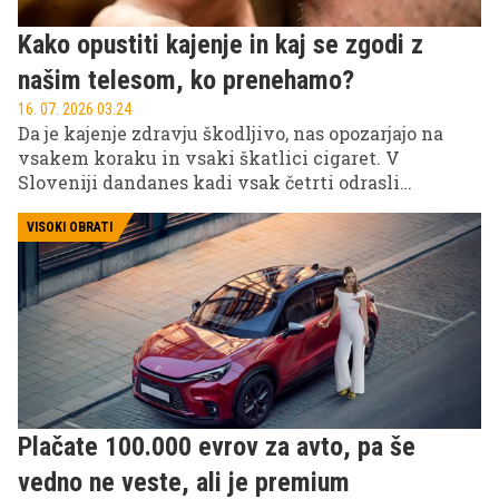
Kako opustiti kajenje in kaj se zgodi z
našim telesom, ko prenehamo?
16. 07. 2026 03.24
Da je kajenje zdravju škodljivo, nas opozarjajo na
vsakem koraku in vsaki škatlici cigaret. V
Sloveniji dandanes kadi vsak četrti odrasli
Slovenec. Opustitev te grde razvade, ki ubija počasi,
prinaša številne koristi za zdravje v vseh
VISOKI OBRATI
starostnih obdobjih. Kaj je skrivnost tistih, ki so
nehali kaditi? Večina nekdanjih kadilcev vam bo
povedala, da so vsaj enkrat neuspešno poskusili reči
kajenju 'ne'. Zato ne gre obupati po prvem poskusu.
Plačate 100.000 evrov za avto, pa še
vedno ne veste, ali je premium