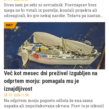
Stres sam po sebi ni sovražnik. Pravzaprav brez
njega ne bi vstali iz postelje, končali projekta ali
odreagirali, ko gre nekaj narobe. Težava pa nastane,
ko stres ni več le kratkotrajen odziv telesa na izziv,
ampak postane bazično stanje vašega živčnega
SVET
sistema – ko se že zjutraj zbudite napeti in ko niti
počitek več ne sprosti vašega telesa.
Več kot mesec dni preživel izgubljen na
odprtem morju: pomagala mu je
iznajdljivost
28. 07. 2026 11.58
Na odprtem morju pogosto odloča že ena sama
napaka ali nepričakovana okvara. Prav to je izkusil