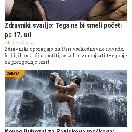
Zdravniki svarijo: Tega ne bi smeli početi
po 17. uri
14. 06. 2026 03.20
Zdravniki opozarjajo na štiri vsakodnevne navade,
ki bi jih morali opustiti, če želite zmanjšati tveganje
za prezgodnjo smrt.
ZABAVA
Konec ljubezni za Sanjskega moškega: