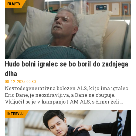
FILM/TV
Hudo bolni igralec se bo boril do zadnjega
diha
08. 12. 2025 00.30
Nevrodegenerativna bolezen ALS, ki jo ima igralec
Eric Dane, je neozdravljiva, a Dane ne obupuje.
Vključil se je v kampanjo I AM ALS, s čimer želi
povečati ozaveščenost in spodbuditi podporo
raziskavam, ki bi lahko izboljšale življenja obolelih.
INTERVJU