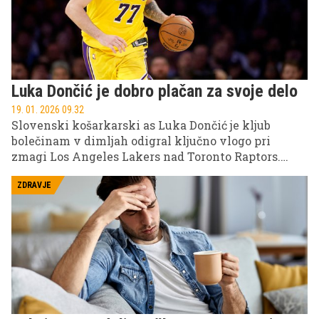
Luka Dončić je dobro plačan za svoje delo
19. 01. 2026 09.32
Slovenski košarkarski as Luka Dončić je kljub
bolečinam v dimljah odigral ključno vlogo pri
zmagi Los Angeles Lakers nad Toronto Raptors.
Poglejte, kaj je povedal po tekmi ...
ZDRAVJE