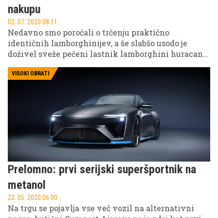
nakupu
02. 07. 2020 08.11
Nedavno smo poročali o trčenju praktično
identičnih lamborghinijev, a še slabšo usodo je
doživel sveže pečeni lastnik lamborghini huracana,
ki se je moral od njega posloviti le 20 minut za tem,
ko so mu predali ključe.
VISOKI OBRATI
Prelomno: prvi serijski superšportnik na
metanol
22. 05. 2020 06.00
Na trgu se pojavlja vse več vozil na alternativni