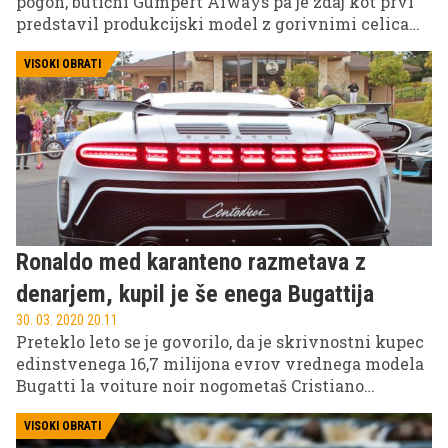
pogon, butični Gumpert Aiways pa je zdaj kot prvi
predstavil produkcijski model z gorivnimi celicami
metanola. Nemci so namreč zagnali proizvodnjo
superšportnika na dvosmerni energijski sistem, ki
VISOKI OBRATI
temelji na elektromotorju in sistemu z gorivnimi
celicami metanola.
Ronaldo med karanteno razmetava z
denarjem, kupil je še enega Bugattija
30. 03. 2020 20.11
Preteklo leto se je govorilo, da je skrivnostni kupec
edinstvenega 16,7 milijona evrov vrednega modela
Bugatti la voiture noir nogometaš Cristiano
Ronaldo, kar pa se je izkazalo za napačno
informacijo, saj je Bugatti to zanikal. Portugalec je
VISOKI OBRATI