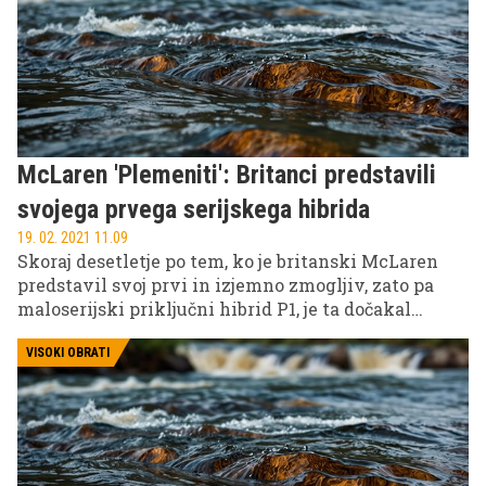
znamkam.
McLaren 'Plemeniti': Britanci predstavili
svojega prvega serijskega hibrida
19. 02. 2021 11.09
Skoraj desetletje po tem, ko je britanski McLaren
predstavil svoj prvi in izjemno zmogljiv, zato pa
maloserijski priključni hibrid P1, je ta dočakal
svojega naslednika, ki sliši na ime artura (gre za
ime keltskega izvora in v prevodu pomeni
VISOKI OBRATI
plemeniti) in je postal sploh prvi serijski hibridni
model te slovite znamke. Tudi McLaren namreč
odkrito meri na elektrifikacijo in v njej vidi rešitev
za še več 'mišic' svojih vozil.