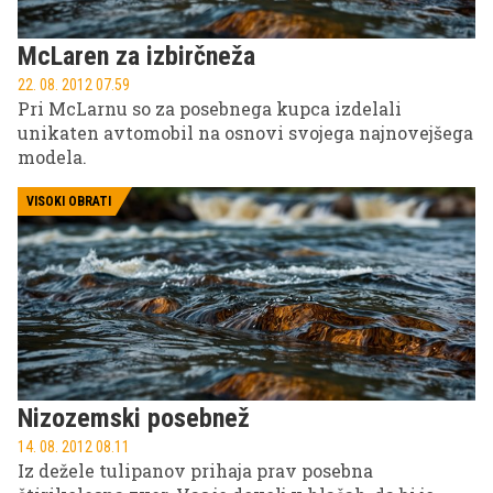
McLaren za izbirčneža
22. 08. 2012 07.59
Pri McLarnu so za posebnega kupca izdelali
unikaten avtomobil na osnovi svojega najnovejšega
modela.
VISOKI OBRATI
Nizozemski posebnež
14. 08. 2012 08.11
Iz dežele tulipanov prihaja prav posebna