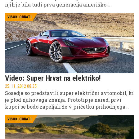
njih je bila tudi prva generacija ameriško-
angleškega sodelovanja v projektu Venom GT. Sedaj
so Američani napovedali drugo generacijo
VISOKI OBRATI
razvpitega 'strupa'.
Video: Super Hrvat na elektriko!
25. 11. 2012 08.35
Sosedje so predstavili super električni avtomobil, ki
je plod njihovega znanja. Prototip je nared, prvi
kupci se bodo zapeljali že v pričetku prihodnjega
leta.
VISOKI OBRATI