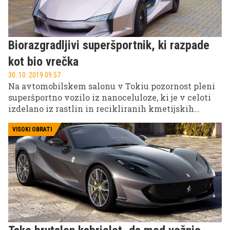
Biorazgradljivi superšportnik, ki razpade
kot bio vrečka
30. 10. 2019 09.57
Na avtomobilskem salonu v Tokiu pozornost pleni
superšportno vozilo iz nanoceluloze, ki je v celoti
izdelano iz rastlin in recikliranih kmetijskih
odpadkov.
VISOKI OBRATI