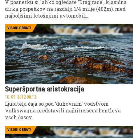
V posnetku si lahko ogledate 'Drag race', klasična
dirka pospeškov na razdalji 1/4 milje (402m), med
najboljšimi letošnjimi avtomobili.
VISOKI OBRATI
Superšportna aristokracija
10. 09. 2012 08.12
Ljubitelji čaja so pod ’duhovnim’ vodstvom
Volkswagna predstavili najhitrejšega bentleya
vseh časov.
VISOKI OBRATI