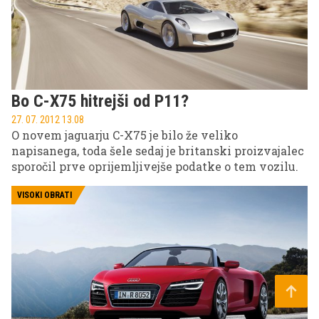
Bo C-X75 hitrejši od P11?
27. 07. 2012 13.08
O novem jaguarju C-X75 je bilo že veliko
napisanega, toda šele sedaj je britanski proizvajalec
sporočil prve oprijemljivejše podatke o tem vozilu.
VISOKI OBRATI