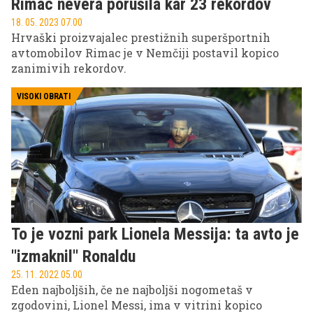
Rimac nevera porušila kar 23 rekordov
18. 05. 2023 07.00
Hrvaški proizvajalec prestižnih superšportnih
avtomobilov Rimac je v Nemčiji postavil kopico
zanimivih rekordov.
VISOKI OBRATI
To je vozni park Lionela Messija: ta avto je
''izmaknil'' Ronaldu
25. 11. 2022 05.00
Eden najboljših, če ne najboljši nogometaš v
zgodovini, Lionel Messi, ima v vitrini kopico