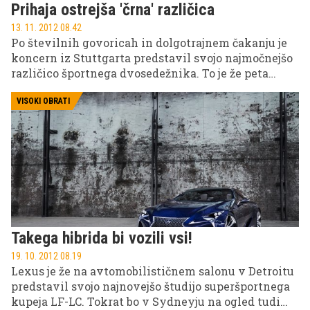
Prihaja ostrejša 'črna' različica
13. 11. 2012 08.42
Po številnih govoricah in dolgotrajnem čakanju je
koncern iz Stuttgarta predstavil svojo najmočnejšo
različico športnega dvosedežnika. To je že peta
omejena serija športnih Mercedesovih avtomobilov
pod imenom 'Black Series'.
VISOKI OBRATI
Takega hibrida bi vozili vsi!
19. 10. 2012 08.19
Lexus je že na avtomobilističnem salonu v Detroitu
predstavil svojo najnovejšo študijo superšportnega
kupeja LF-LC. Tokrat bo v Sydneyju na ogled tudi