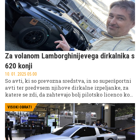
Za volanom Lamborghinijevega dirkalnika s
620 konji
10. 01. 2025 05.00
So avti, ki so prevozna sredstva, in so superšportni
avti ter predvsem njihove dirkalne izpeljanke, za
katere se zdi, da zahtevajo bolj pilotsko licenco kot
vozniški izpit. In eden takih je Lamborghini
Huracan Super Trofeo Evo2. Dirkalni superšportnik
VISOKI OBRATI
izumirajoče V10 zasnove, ki že na prvi pogled
sporoča: Jaz sem hitrost. Ko sedeš vanj, pa se zaveš,
da je utelešenje vozniških in dirkaških sanj.