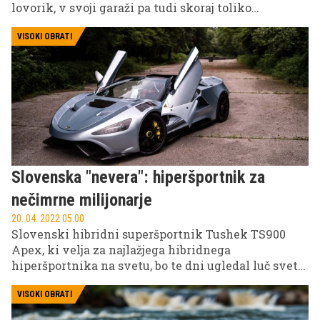
lovorik, v svoji garaži pa tudi skoraj toliko
prestižnih avtomobilov, med njimi enega najbolj
ekskluzivnih primerkov.
VISOKI OBRATI
Slovenska "nevera": hiperšportnik za
nečimrne milijonarje
20. 04. 2022 05.00
Slovenski hibridni superšportnik Tushek TS900
Apex, ki velja za najlažjega hibridnega
hiperšportnika na svetu, bo te dni ugledal luč sveta.
Javnosti se bo predstavil na ekskluzivnem
dogodku Salon Privé London, na katerem bo delal
VISOKI OBRATI
družbo samim prestižnim avtomobilskim