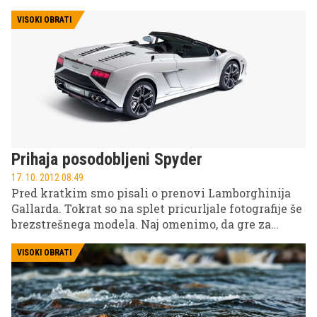
njegova hibridna različica.
VISOKI OBRATI
Prihaja posodobljeni Spyder
17. 10. 2012 08.49
Pred kratkim smo pisali o prenovi Lamborghinija
Gallarda. Tokrat so na splet pricurljale fotografije še
brezstrešnega modela. Naj omenimo, da gre za
enega najprivlačnejših brezstrešnih
superšportnikov na svetu.
VISOKI OBRATI