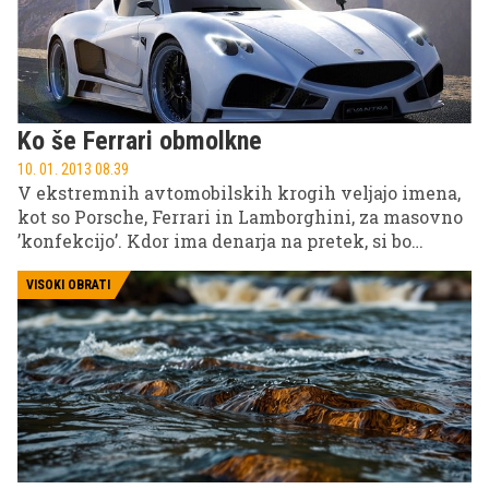
Ko še Ferrari obmolkne
10. 01. 2013 08.39
V ekstremnih avtomobilskih krogih veljajo imena,
kot so Porsche, Ferrari in Lamborghini, za masovno
’konfekcijo’. Kdor ima denarja na pretek, si bo
privoščil ekskluzivo.
VISOKI OBRATI