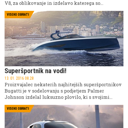
V8, za oblikovanje in izdelavo katerega so
inspiracijo črpali pri dirkalniku V8 Vantage GTE.
VISOKI OBRATI
Superšportnik na vodi!
13. 01. 2016 08.28
Proizvajalec nekaterih najhitejših superšportnikov
Bugatti je v sodelovanju s podjetjem Palmer
Johnson izdelal luksuzno plovilo, ki s svojimi
karakteristikami dostojno brani barve obeh
priznanih proizvajalcev.
VISOKI OBRATI