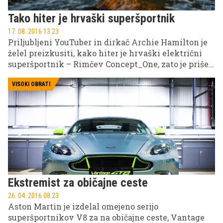
Tako hiter je hrvaški superšportnik
17. 08. 2016 13.23
Priljubljeni YouTuber in dirkač Archie Hamilton je
želel preizkusiti, kako hiter je hrvaški električni
superšportnik – Rimčev Concept_One, zato je prišel
na Hrvaško in opravil preizkus v pospeševanju –
pomeril se je z najboljšim Ferrarijevim avtomobilom
VISOKI OBRATI
iz Maranella.
Ekstremist za običajne ceste
26. 04. 2016 08.23
Aston Martin je izdelal omejeno serijo
superšportnikov V8 za na običajne ceste, Vantage