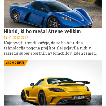
Hibrid, ki bo mešal štrene velikim
16. 11. 2012 08.57
Najnovejši trendi kažejo, da se bo hibridna
tehnologija pogona prej kot slej pojavila tudi v
razredu super športnih avtomobilov. Eden izmed
njih je tudi model Motion podjetja Kepler Motors.
VISOKI OBRATI