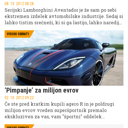
08. 10. 2012 08.28
Serijski Lamborghini Aventador je že sam po sebi
ekstremen izdelek avtomobilske industrije. Sedaj si
lahko tistim srečneži, ki si ga lastijo, lahko naredijo
še ekstremnejšega. Imenuje se Lamborghini
Aventador LP900-4 Molto Veloce.
VISOKI OBRATI
’Pimpanje’ za milijon evrov
02. 10. 2012 09.22
Če ste pred kratkim kupili agero R in je poldrugi
milijon evrov vreden superšportnik premalo
ekskluziven za vas, vam "športni" oddelek
Koenigsegga ponuja rešitev.