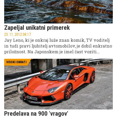
Zapeljal unikatni primerek
23. 11. 2012 08.17
Jay Leno, ki je onkraj luže znan komik, TV voditelj
in tudi pravi ljubitelj avtomobilov, je dobil enkratno
priložnost. Na Japonskem je imel čast voziti
unikatni superšportni primerek Lexus LFA Spyder.
VISOKI OBRATI
Predelava na 900 'vragov'