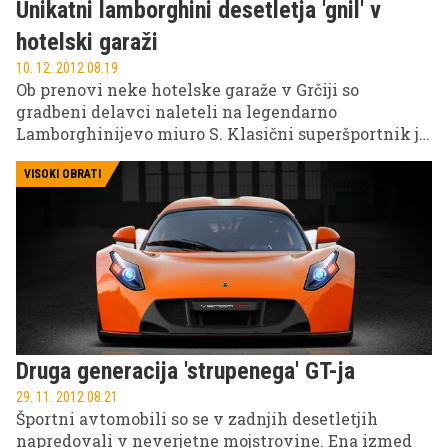
Unikatni lamborghini desetletja 'gnil' v
hotelski garaži
10. 12. 2012 08.19
Ob prenovi neke hotelske garaže v Grčiji so
gradbeni delavci naleteli na legendarno
Lamborghinijevo miuro S. Klasični superšportnik je
desetletja gnil v garaži!
VISOKI OBRATI
Druga generacija 'strupenega' GT-ja
29. 11. 2012 08.21
Športni avtomobili so se v zadnjih desetletjih
napredovali v neverjetne mojstrovine. Ena izmed