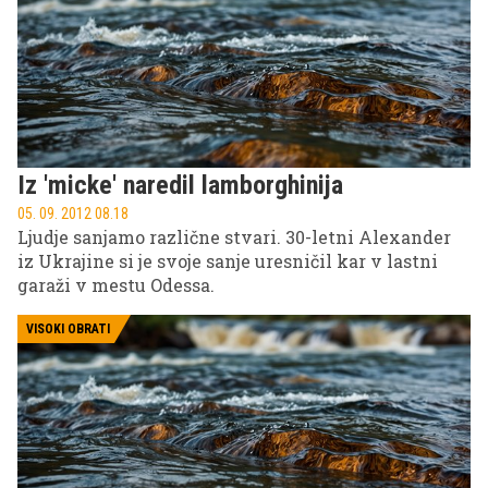
Iz 'micke' naredil lamborghinija
05. 09. 2012 08.18
Ljudje sanjamo različne stvari. 30-letni Alexander
iz Ukrajine si je svoje sanje uresničil kar v lastni
garaži v mestu Odessa.
VISOKI OBRATI