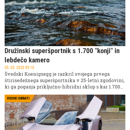
zdaj najdel uteho v drugem Bugattijevem modelu,
saj si je v času karantene omislil nekoliko
cenejšega, a še vedno pregrešno dragega in
ekskluzivnega centodiecija.
Družinski superšportnik s 1.700 ''konji'' in
lebdečo kamero
05. 03. 2020 09.10
Švedski Koenigsegg je razkril svojega prvega
štirisedežnega superšportnika v 25-letni zgodovini,
ki ga poganja priključno-hibridni sklop s kar 1.700
''konji''! Z družinsko raketo ''Mega-GT'' je želel 47-
letni ustanovitelj znamke Christian von
VISOKI OBRATI
Koenigsegg – ta si je že pri 22 letih uresničil
mladostniško željo, da bo proizvedel superšportni
avto – združiti zmogljivost superšportnikov s
praktičnostjo. Vse do popolnosti pooseblja gamera.