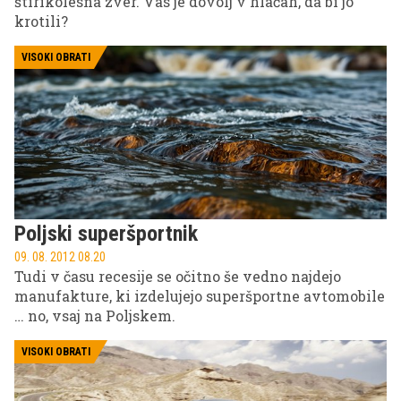
štirikolesna zver. Vas je dovolj v hlačah, da bi jo
krotili?
VISOKI OBRATI
Poljski superšportnik
09. 08. 2012 08.20
Tudi v času recesije se očitno še vedno najdejo
manufakture, ki izdelujejo superšportne avtomobile
… no, vsaj na Poljskem.
VISOKI OBRATI