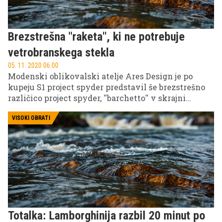
Brezstrešna ''raketa'', ki ne potrebuje
vetrobranskega stekla
05. 11. 2020 06.00
Modenski oblikovalski atelje Ares Design je po
kupeju S1 project spyder predstavil še brezstrešno
različico project spyder, ''barchetto'' v skrajni
podobi, ki je rezervirana zgolj za izbrance.
VISOKI OBRATI
Totalka: Lamborghinija razbil 20 minut po