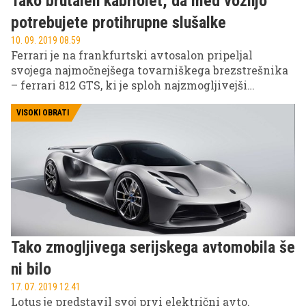
Tako brutalen kabriolet, da med vožnjo
potrebujete protihrupne slušalke
10. 09. 2019 08.59
Ferrari je na frankfurtski avtosalon pripeljal
svojega najmočnejšega tovarniškega brezstrešnika
– ferrari 812 GTS, ki je sploh najzmogljivejši
kabriolet na svetu.
VISOKI OBRATI
Tako zmogljivega serijskega avtomobila še
ni bilo
17. 07. 2019 12.41
Lotus je predstavil svoj prvi električni avto.