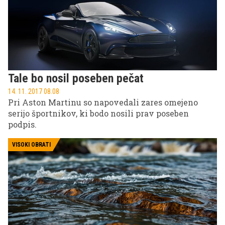
prihajajo iz vseh koncev sveta med drugim iz
Bližnjega Vzhoda in Kitajske.
Tale bo nosil poseben pečat
14. 11. 2017 08.08
Pri Aston Martinu so napovedali zares omejeno
serijo športnikov, ki bodo nosili prav poseben
podpis.
VISOKI OBRATI