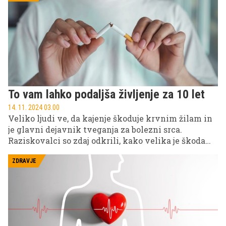
To vam lahko podaljša življenje za 10 let
14. 11. 2024 03.00
Veliko ljudi ve, da kajenje škoduje krvnim žilam in
je glavni dejavnik tveganja za bolezni srca.
Raziskovalci so zdaj odkrili, kako velika je škoda
zaradi kajenja – in kako dolgo traja, da se zdravje
srca vrne v normalno stanje.
ZDRAVJE