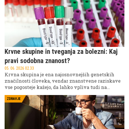
lahko več ur neprekinjenega sedenja poveča
tveganje za bolezni srca, sladkorno bolezen tipa 2,
nekatere vrste raka in prezgodnjo smrt, tudi pri
ljudeh, ki sicer redno telovadijo.
Krvne skupine in tveganja za bolezni: Kaj
pravi sodobna znanost?
05. 06. 2026 02.33
Krvna skupina je ena najosnovnejših genetskih
značilnosti človeka, vendar znanstvene raziskave
vse pogosteje kažejo, da lahko vpliva tudi na
tveganje za določene bolezni; pri moških so
nekatere študije posebej izpostavile dovzetnost za
ZDRAVJE
srčno-žilne težave in druge zdravstvene zaplete.