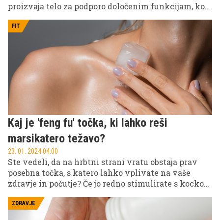
proizvaja telo za podporo določenim funkcijam, kot
je boj proti stresu, spodbujanje rasti ipd.
FIT
Kaj je 'feng fu' točka, ki lahko reši
marsikatero težavo?
23. 01. 2024 04.00
Ste vedeli, da na hrbtni strani vratu obstaja prav
posebna točka, s katero lahko vplivate na vaše
zdravje in počutje? Če jo redno stimulirate s kocko
ledu, naj bi med drugim bolje spali, izboljšali
prebavo, odpravili glavobole in bolečine v sklepih.
ZDRAVJE
Gre za feng fu točko, ki ji pravijo pomlajevalec