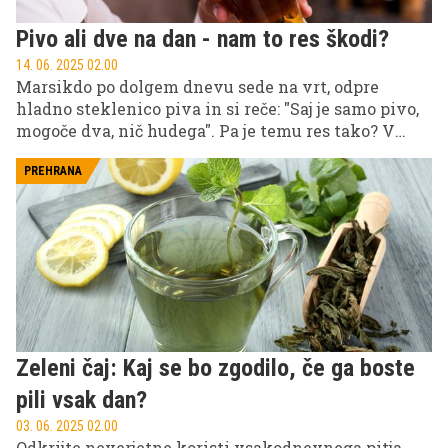
Pivo ali dve na dan - nam to res škodi?
14. 06. 2025 02.00
Marsikdo po dolgem dnevu sede na vrt, odpre
hladno steklenico piva in si reče: "Saj je samo pivo,
mogoče dva, nič hudega". Pa je temu res tako? V
uredništvu smo preverili, kaj so o pivu al dveh na
dan povedali zdravniki.
PREHRANA
Zeleni čaj: Kaj se bo zgodilo, če ga boste
pili vsak dan?
03. 06. 2025 02.00
Odkrijte neverjetne koristi vsakodnevnega pitja