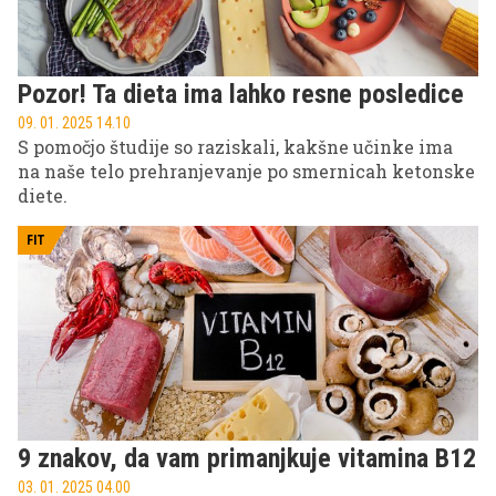
Pozor! Ta dieta ima lahko resne posledice
09. 01. 2025 14.10
S pomočjo študije so raziskali, kakšne učinke ima
na naše telo prehranjevanje po smernicah ketonske
diete.
FIT
9 znakov, da vam primanjkuje vitamina B12
03. 01. 2025 04.00