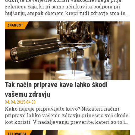
zelenega čaja, ki ni samo učinkovita podpora pri
hujšanju, ampak obenem krepi tudi zdravje srca in
ožilja.
ZNANOST
Tak način priprave kave lahko škodi
vašemu zdravju
04. 04. 2025 04.00
Kako najraje pripravljate kavo? Nekateri načini
priprave lahko vašemu zdravju prinesejo več škode
kot koristi. V nadaljevanju preverite, kateri so to in
zakaj.
TELOVADBA