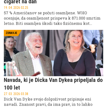
cigaret na dan
19. 04. 2026 02.25
57 % Američanov se počuti osamljene. WHO
ocenjuje, da osamljenost prispeva k 871.000 smrtim
letno. Biti osamljen škodi tako fizičnemu kot
duševnemu zdravju. Kronična osamljenost je za
zdravje enako škodljiva kot kajenje 15 cigaret na
ZDRAVJE
dan, opozarjajo strokovnjaki, sploh pa so na udaru
mlajše generacije.
Navada, ki je Dicka Van Dykea pripeljala do
100 let
27. 03. 2026 03.38
Dick Van Dyke svojo dolgoživost pripisuje eni
navadi. Znanost pravi, da ima prav, in to lahko