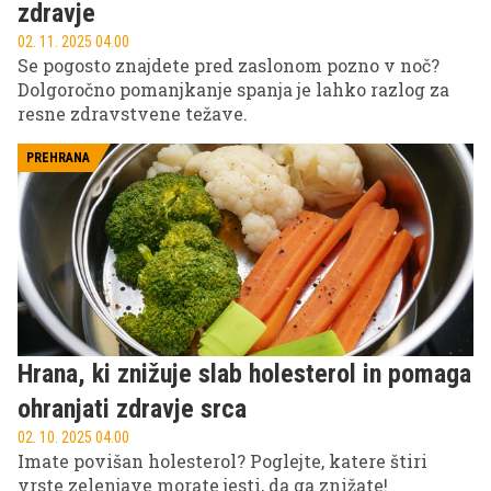
zdravje
02. 11. 2025 04.00
Se pogosto znajdete pred zaslonom pozno v noč?
Dolgoročno pomanjkanje spanja je lahko razlog za
resne zdravstvene težave.
PREHRANA
Hrana, ki znižuje slab holesterol in pomaga
ohranjati zdravje srca
02. 10. 2025 04.00
Imate povišan holesterol? Poglejte, katere štiri
vrste zelenjave morate jesti, da ga znižate!