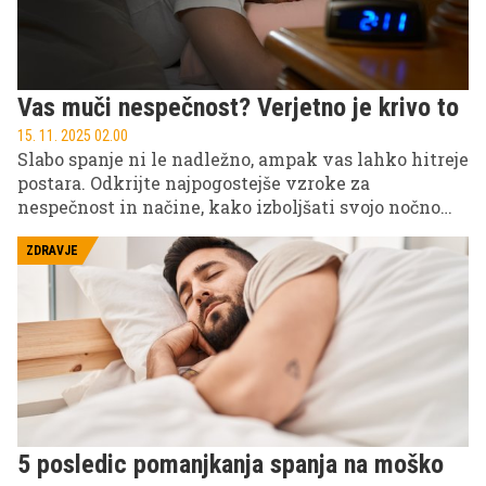
Vas muči nespečnost? Verjetno je krivo to
15. 11. 2025 02.00
Slabo spanje ni le nadležno, ampak vas lahko hitreje
postara. Odkrijte najpogostejše vzroke za
nespečnost in načine, kako izboljšati svojo nočno
rutino za boljše počutje in mladosten videz.
ZDRAVJE
5 posledic pomanjkanja spanja na moško