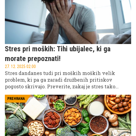
Stres pri moških: Tihi ubijalec, ki ga
morate prepoznati!
27. 12. 2025 02.00
Stres dandanes tudi pri moških moških velik
problem, ki pa ga zaradi družbenih pritiskov
pogosto skrivajo. Preverite, zakaj je stres tako
razširjen pri moških in kako vpliva na njihovo
zdravje ter kako moški izražajo stres ...
PREHRANA