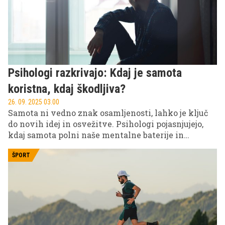
Psihologi razkrivajo: Kdaj je samota
koristna, kdaj škodljiva?
26. 09. 2025 03.00
Samota ni vedno znak osamljenosti, lahko je ključ
do novih idej in osvežitve. Psihologi pojasnjujejo,
kdaj samota polni naše mentalne baterije in
spodbuja kreativnost ter kdaj postane škodljiva za
naše psihično in fizično zdravje.
ŠPORT