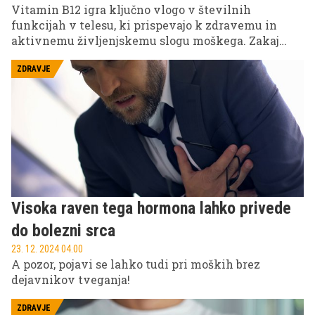
Vitamin B12 igra ključno vlogo v številnih
funkcijah v telesu, ki prispevajo k zdravemu in
aktivnemu življenjskemu slogu moškega. Zakaj
točno je tako pomemben za predstavnike
močnejšega spola in kakšni so simptomi njegovega
ZDRAVJE
pomanjkanja, izveste spodaj.
Visoka raven tega hormona lahko privede
do bolezni srca
23. 12. 2024 04.00
A pozor, pojavi se lahko tudi pri moških brez
dejavnikov tveganja!
ZDRAVJE