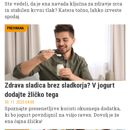
Ste vedeli, da je ena navada ključna za zdravje srca
in stabilen krvni tlak? Katera točno, lahko izveste
spodaj.
PREHRANA
Zdrava sladica brez sladkorja? V jogurt
dodajte žličko tega
30. 11. 2025 04.00
Spoznajte presenetljive koristi okusnega dodatka,
ki bo jogurt povzdignil na višjo raven. Dovolj je že
ena čajna žlička!