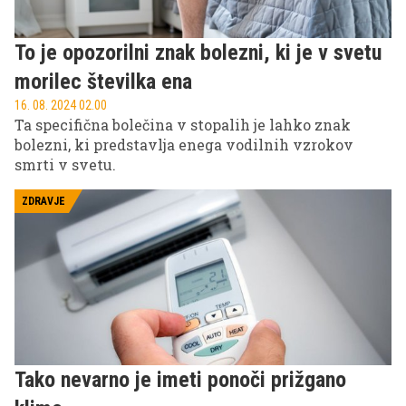
To je opozorilni znak bolezni, ki je v svetu
morilec številka ena
16. 08. 2024 02.00
Ta specifična bolečina v stopalih je lahko znak
bolezni, ki predstavlja enega vodilnih vzrokov
smrti v svetu.
ZDRAVJE
Tako nevarno je imeti ponoči prižgano