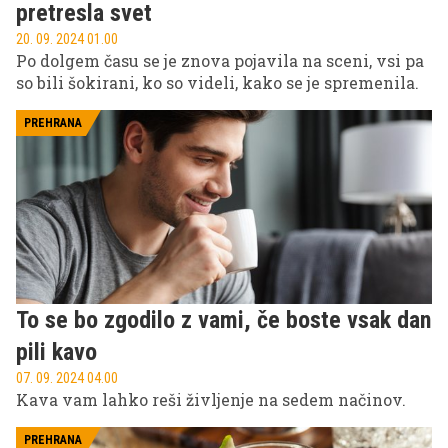
pretresla svet
20. 09. 2024 01.00
Po dolgem času se je znova pojavila na sceni, vsi pa
so bili šokirani, ko so videli, kako se je spremenila.
PREHRANA
To se bo zgodilo z vami, če boste vsak dan
pili kavo
07. 09. 2024 04.00
Kava vam lahko reši življenje na sedem načinov.
PREHRANA