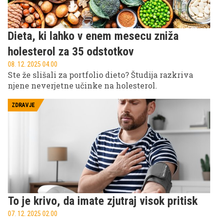
Dieta, ki lahko v enem mesecu zniža
holesterol za 35 odstotkov
08. 12. 2025 04.00
Ste že slišali za portfolio dieto? Študija razkriva
njene neverjetne učinke na holesterol.
ZDRAVJE
To je krivo, da imate zjutraj visok pritisk
07. 12. 2025 02.00