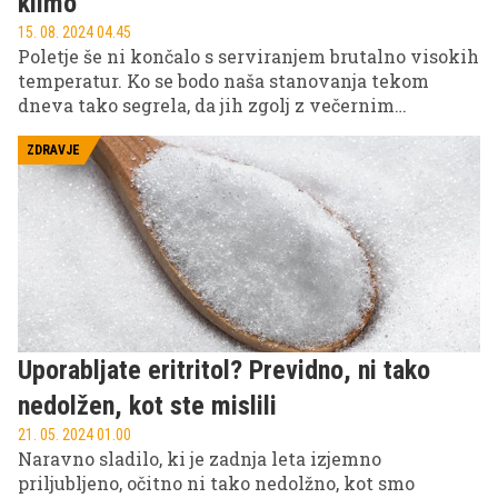
klimo
15. 08. 2024 04.45
Poletje še ni končalo s serviranjem brutalno visokih
temperatur. Ko se bodo naša stanovanja tekom
dneva tako segrela, da jih zgolj z večernim
zračenjem ne bomo mogli ohladiti, bomo vsi
razmišljali o prižigu klime. A kako (ne)varna je ta
ZDRAVJE
odločitev za naše zdravje?
Uporabljate eritritol? Previdno, ni tako
nedolžen, kot ste mislili
21. 05. 2024 01.00
Naravno sladilo, ki je zadnja leta izjemno
priljubljeno, očitno ni tako nedolžno, kot smo