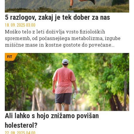
5 razlogov, zakaj je tek dober za nas
18. 09. 2025 03.00
Moško telo z leti doživlja vrsto fizioloških
sprememb, od počasnejšega metabolizma, izgube
mišične mase in kostne gostote do povečane
dovzetnosti za srčno-žilna obolenja. Eden
najučinkovitejših načinov, kako te procese
FIT
upočasniti, je redna telesna aktivnost, kjer ima tek
posebno mesto.
Ali lahko s hojo znižamo povišan
holesterol?
22. 08. 2025 04.00