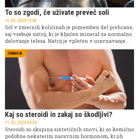
To so zgodi, če uživate preveč soli
16. 02. 2024 13.46
Sol v zmernih količinah je pomemben del prehrane,
saj vsebuje natrij, ki je ključen mineral za normalno
delovanje telesa. Natrij je vpleten v uravnavanje
ravnotežja tekočin, delovanje mišic, prenos živčnih
impulzov in ohranjanje ustrezne krvnega tlaka. A
ZDRAVJE
obstaja tanka meja med ravno prav in preveč soli.
Kaj so steroidi in zakaj so škodljivi?
11. 02. 2024 04.34
Steroidi so skupina sintetičnih snovi, ki so kemično
podobne nekaterim naravnim hormonom, ki jih