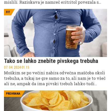
mislili. Raziskava je namreč eritritol povezala s
povečanim tveganjem za naše zdravje.
FIT
Tako se lahko znebite pivskega trebuha
07. 04. 2024 01.15
Moškim se po večini nabira odvečna maščoba okoli
trebuha, a tukaj ne gre samo za to, ali nam je to všeč
ali ne, ampak da ima pivski trebuh lahko tudi
negativne posledice na naše zdravje. V
nadaljevanju smo za vas pripravili nekaj nasvetov,
PREHRANA
ki vam bodo pomagali pri misiji "Kako se znebiti
pivskega trebuha".