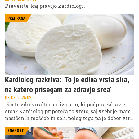
Preverite, kaj pravijo kardiologi.
PREHRANA
Kardiolog razkriva: 'To je edina vrsta sira,
na katero prisegam za zdravje srca'
07. 08. 2025 02.00
Iščete zdravo alternativo siru, ki podpira zdravje
srca? Kardiolog priporoča to vrsto, saj vsebuje manj
nasičenih maščob in soli, poleg tega pa je dober vir
beljakovin in kalcija.
ZNANOST