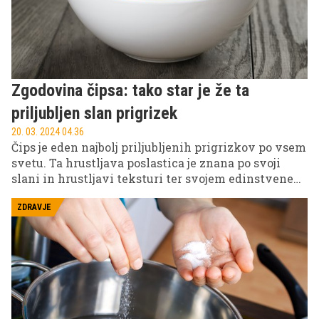
Zgodovina čipsa: tako star je že ta
priljubljen slan prigrizek
20. 03. 2024 04.36
Čips je eden najbolj priljubljenih prigrizkov po vsem
svetu. Ta hrustljava poslastica je znana po svoji
slani in hrustljavi teksturi ter svojem edinstvenem
okusu. Njegove korenine segajo v leto 1853 in bo 24.
avgusta domnevno star 170 let.
ZDRAVJE