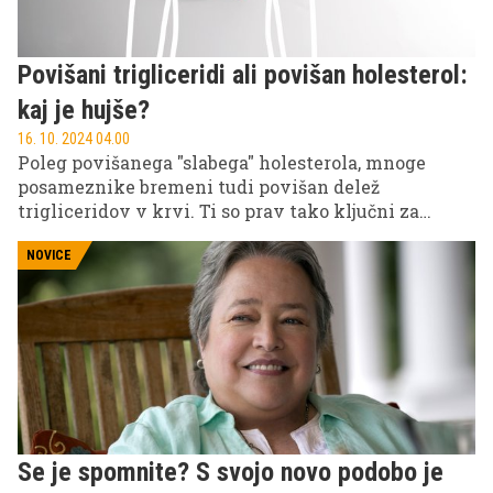
Povišani trigliceridi ali povišan holesterol:
kaj je hujše?
16. 10. 2024 04.00
Poleg povišanega "slabega" holesterola, mnoge
posameznike bremeni tudi povišan delež
trigliceridov v krvi. Ti so prav tako ključni za
zdravje srce, zato se poraja logično vprašanje: katera
povišana vrednost je bolj nevarna za naše zdravje?
NOVICE
Se je spomnite? S svojo novo podobo je