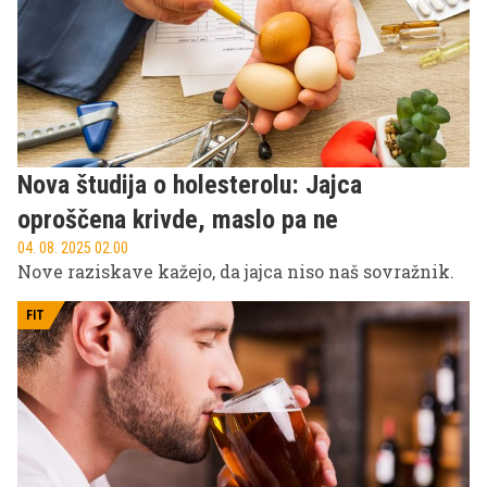
Nova študija o holesterolu: Jajca
oproščena krivde, maslo pa ne
04. 08. 2025 02.00
Nove raziskave kažejo, da jajca niso naš sovražnik.
FIT