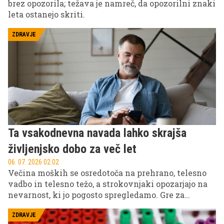
brez opozorila; težava je namreč, da opozorilni znaki
leta ostanejo skriti.
ZDRAVJE
Ta vsakodnevna navada lahko skrajša
življenjsko dobo za več let
06. 07. 2026 02.02
Večina moških se osredotoča na prehrano, telesno
vadbo in telesno težo, a strokovnjaki opozarjajo na
nevarnost, ki jo pogosto spregledamo. Gre za
dolgotrajno sedenje, ki je postalo sestavni del
sodobnega načina življenja. Raziskave kažejo, da
ZDRAVJE