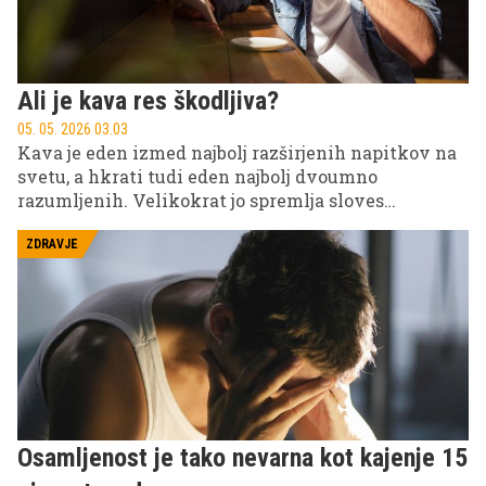
Ali je kava res škodljiva?
05. 05. 2026 03.03
Kava je eden izmed najbolj razširjenih napitkov na
svetu, a hkrati tudi eden najbolj dvoumno
razumljenih. Velikokrat jo spremlja sloves
jutranjega zaveznika, drugič pa se z veliko vnemo
izpostavljajo svarila o tesnobi in obremenitvi srca.
ZDRAVJE
Ravno zato se veliko ljudi sprašuje, ali je kava
dejansko škodljiva?
Osamljenost je tako nevarna kot kajenje 15