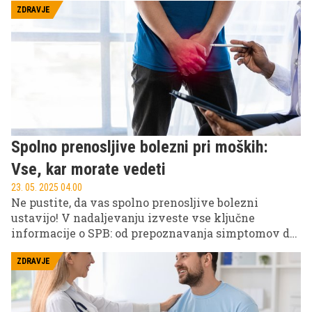
poudarjajo, da univerzalnega praga ni.
ZDRAVJE
Spolno prenosljive bolezni pri moških:
Vse, kar morate vedeti
23. 05. 2025 04.00
Ne pustite, da vas spolno prenosljive bolezni
ustavijo! V nadaljevanju izveste vse ključne
informacije o SPB: od prepoznavanja simptomov do
razumevanja dejavnikov tveganja. Naučite se, kako
se zaščititi in sprejeti odgovorne odločitve za
ZDRAVJE
ohranjanje svojega zdravja. Vaše zdravje je na
prvem mestu!