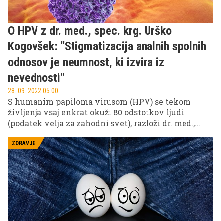
O HPV z dr. med., spec. krg. Urško
Kogovšek: ''Stigmatizacija analnih spolnih
odnosov je neumnost, ki izvira iz
nevednosti''
28. 09. 2022 05.00
S humanim papiloma virusom (HPV) se tekom
življenja vsaj enkrat okuži 80 odstotkov ljudi
(podatek velja za zahodni svet), razloži dr. med.,
spec. krg. Urška Kogovšek. V stik z njimi pride
večina spolno aktivnih oseb. HPV velja za eno
ZDRAVJE
najpogostejših prenosljivih spolnih bolezni. V
večini primerov poteka brez simptomov ali znakov,
lahko pa pride do nastanka (pred)rakavih
sprememb.