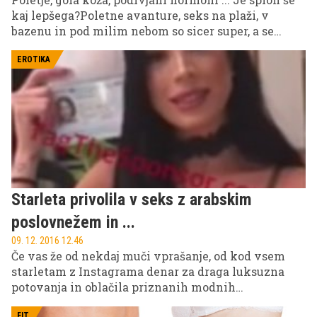
kaj lepšega?Poletne avanture, seks na plaži, v
bazenu in pod milim nebom so sicer super, a se
lahko vse radosti hitro spremenijo v nočno moro, če
se vam zgodi kaj od spodaj navedenega ...
EROTIKA
Starleta privolila v seks z arabskim
poslovnežem in ...
09. 12. 2016 12.46
Če vas že od nekdaj muči vprašanje, od kod vsem
starletam z Instagrama denar za draga luksuzna
potovanja in oblačila priznanih modnih
oblikovalcev, se odgovor morda skriva v posnetku,
FIT