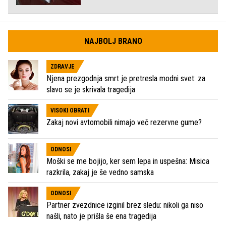
NAJBOLJ BRANO
ZDRAVJE
Njena prezgodnja smrt je pretresla modni svet: za
slavo se je skrivala tragedija
VISOKI OBRATI
Zakaj novi avtomobili nimajo več rezervne gume?
ODNOSI
Moški se me bojijo, ker sem lepa in uspešna: Misica
razkrila, zakaj je še vedno samska
ODNOSI
Partner zvezdnice izginil brez sledu: nikoli ga niso
našli, nato je prišla še ena tragedija