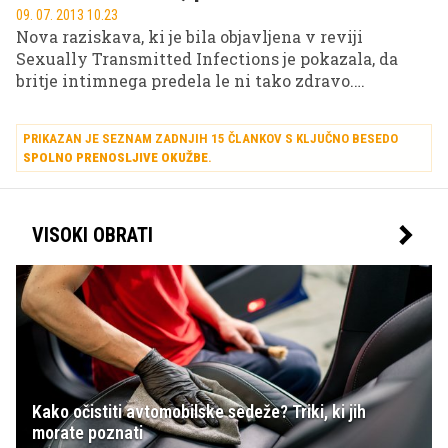
09. 07. 2013 10.23
Nova raziskava, ki je bila objavljena v reviji
Sexually Transmitted Infections je pokazala, da
britje intimnega predela le ni tako zdravo.
Povečevalo naj bi namreč tveganje za kožno
bolezen imenovano kontagiozne moluske.
PRIKAZAN JE SEZNAM ZADNJIH 15 ČLANKOV S KLJUČNO BESEDO
SPOLNO PRENOSLJIVE OKUŽBE
.
VISOKI OBRATI
Kako očistiti avtomobilske sedeže? Triki, ki jih
morate poznati