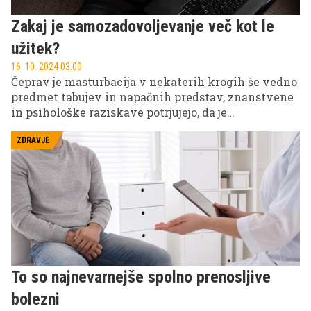
Zakaj je samozadovoljevanje več kot le
užitek?
16. 10. 2024 03.00
Čeprav je masturbacija v nekaterih krogih še vedno
predmet tabujev in napačnih predstav, znanstvene
in psihološke raziskave potrjujejo, da je
masturbiranje v resnici normalno in celo zdravo.
Kakšni so razlogi za moško masturbacijo, njeni
ZDRAVJE
učinki in vloga v zdravem spolnem življenju?
Preverite.
To so najnevarnejše spolno prenosljive
bolezni