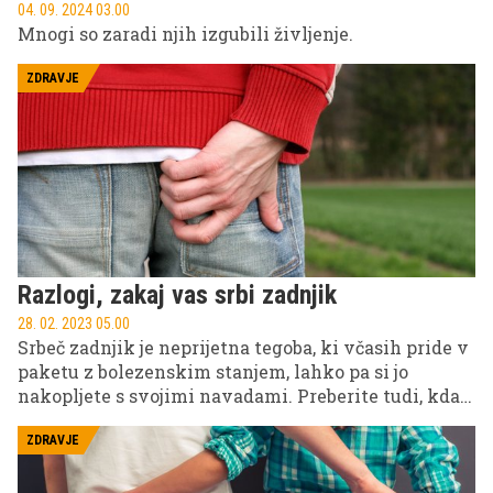
04. 09. 2024 03.00
Mnogi so zaradi njih izgubili življenje.
ZDRAVJE
Razlogi, zakaj vas srbi zadnjik
28. 02. 2023 05.00
Srbeč zadnjik je neprijetna tegoba, ki včasih pride v
paketu z bolezenskim stanjem, lahko pa si jo
nakopljete s svojimi navadami. Preberite tudi, kdaj
morate k zdravniku.
ZDRAVJE