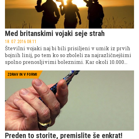
Med britanskimi vojaki seje strah
18. 07. 2016 08.11
Številni vojaki naj bi bili prisiljeni v umik iz prvih
bojnih linij, po tem ko so zboleli za najrazličnejšimi
spolno prenosljivimi boleznimi. Kar okoli 10.000
britanskih vojakov naj bi se okužilo med služenjem
na fronti od leta 2012, med temi pa naj bi jih bilo
ZDRAV IN V FORMI
okoli 100 okuženih z virusom HIV.
Preden to storite, premislite še enkrat!