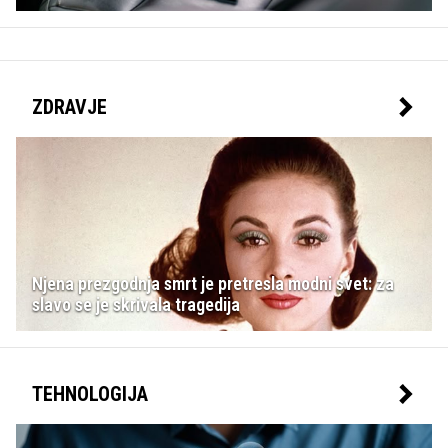
ZDRAVJE
Njena prezgodnja smrt je pretresla modni svet: za
slavo se je skrivala tragedija
TEHNOLOGIJA