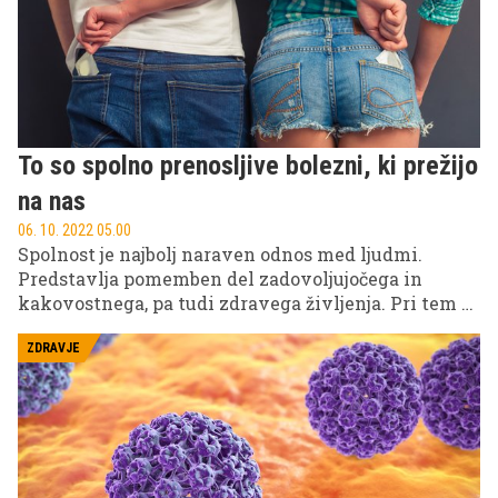
To so spolno prenosljive bolezni, ki prežijo
na nas
06. 10. 2022 05.00
Spolnost je najbolj naraven odnos med ljudmi.
Predstavlja pomemben del zadovoljujočega in
kakovostnega, pa tudi zdravega življenja. Pri tem se
je treba zavedati, da na nas prežijo številne spolno
prenosljive okužbe oz. bolezni, zdrava spolnost pa
ZDRAVJE
ni pomembna zgolj iz stališča preprečevanja
bolezni, ampak tudi zdravega načina življenja in
duševnega zdravja.