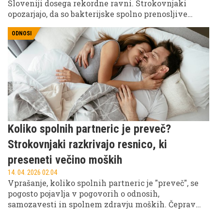
Sloveniji dosega rekordne ravni. Strokovnjaki
opozarjajo, da so bakterijske spolno prenosljive
okužbe, kot sta gonoreja in sifilis, v zadnjih letih v
strmem porastu, med glavnimi razlogi pa
ODNOSI
izpostavljajo vse manjšo uporabo kondomov.
Koliko spolnih partneric je preveč?
Strokovnjaki razkrivajo resnico, ki
preseneti večino moških
14. 04. 2026 02.04
Vprašanje, koliko spolnih partneric je "preveč", se
pogosto pojavlja v pogovorih o odnosih,
samozavesti in spolnem zdravju moških. Čeprav
družba rada išče številke in meje, strokovnjaki