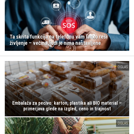
Ta skrita funkcija na telefonu vam lahko reši
življenje – večina ljudi je nima nastavljene
OGLAS
Embalaža za pecivo: karton, plastika ali BIO material –
primerjava glede na izgled, ceno in trajnost
OGLAS