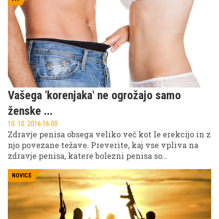
ki se je pred dnevi pojavil na svetovnem spletu. 26-
letna Aliana Lozada Gonzales bo namreč skočila
med rjuhe z arabskim poslovnežem in njegovim
bratom, za svoje 'delo' pa bo bogato nagrajena.
Vašega 'korenjaka' ne ogrožajo samo
ženske ...
10. 10. 2016 16.00
Zdravje penisa obsega veliko več kot le erekcijo in z
njo povezane težave. Preverite, kaj vse vpliva na
zdravje penisa, katere bolezni penisa so
najpogostejše in kako se jim lahko izognete!
NOVICE