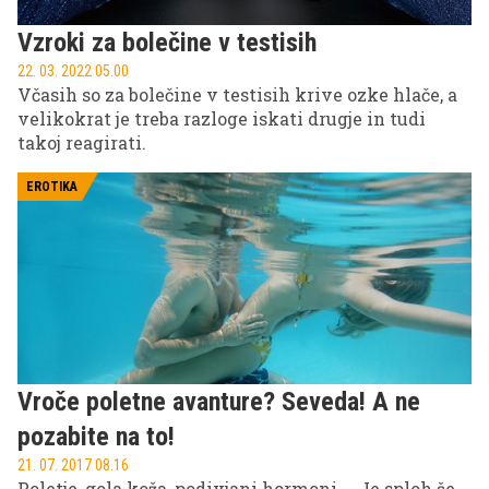
Vzroki za bolečine v testisih
22. 03. 2022 05.00
Včasih so za bolečine v testisih krive ozke hlače, a
velikokrat je treba razloge iskati drugje in tudi
takoj reagirati.
EROTIKA
Vroče poletne avanture? Seveda! A ne
pozabite na to!
21. 07. 2017 08.16
Poletje, gola koža, podivjani hormoni ... Je sploh še