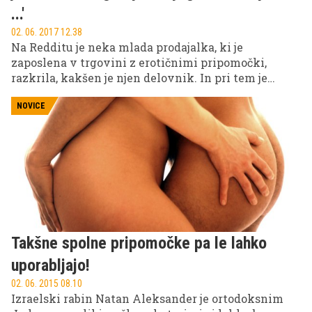
...'
02. 06. 2017 12.38
Na Redditu je neka mlada prodajalka, ki je
zaposlena v trgovini z erotičnimi pripomočki,
razkrila, kakšen je njen delovnik. In pri tem je
odgovorila na vsa vprašanja, tudi na tista najbolj
vroča ...
NOVICE
Takšne spolne pripomočke pa le lahko
uporabljajo!
02. 06. 2015 08.10
Izraelski rabin Natan Aleksander je ortodoksnim