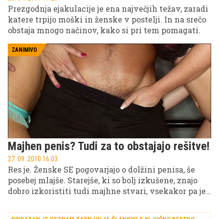
Prezgodnja ejakulacije je ena največjih težav, zaradi
katere trpijo moški in ženske v postelji. In na srečo
obstaja mnogo načinov, kako si pri tem pomagati.
ZANIMIVO
Majhen penis? Tudi za to obstajajo rešitve!
27. 09. 2010 16.03
Res je. Ženske SE pogovarjajo o dolžini penisa, še
posebej mlajše. Starejše, ki so bolj izkušene, znajo
dobro izkoristiti tudi majhne stvari, vsekakor pa je
to ena bolj priljubljenih pogovornih tem pri
ženskah.