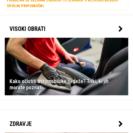
PRIKAZAN JE SEZNAM ZADNJIH 15 ČLANKOV S KLJUČNO BESEDO
SPOLNI PRIPOMOČKI
.
VISOKI OBRATI
Kako očistiti avtomobilske sedeže? Triki, ki jih
morate poznati
ZDRAVJE