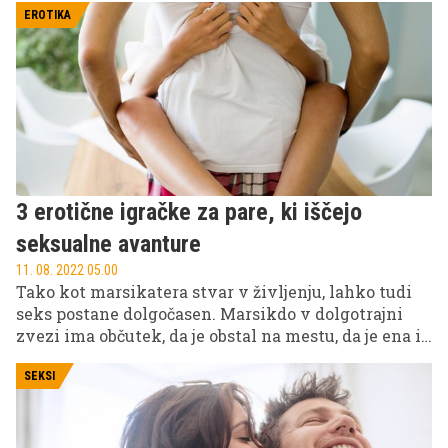
EROTIKA
3 erotične igračke za pare, ki iščejo
seksualne avanture
11. 08. 2022 05.00
Tako kot marsikatera stvar v življenju, lahko tudi
seks postane dolgočasen. Marsikdo v dolgotrajni
zvezi ima občutek, da je obstal na mestu, da je ena in
isto stvar počel že stokrat. Zagotovo obstaja kaj več?
Drži. Želita obuditi strast? Seksualni naboj? Potem
SEKSI
imamo za vas odlično rešitev. Pravzaprav kar tri.