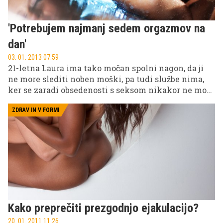
'Potrebujem najmanj sedem orgazmov na
dan'
03. 01. 2013 07.59
21-letna Laura ima tako močan spolni nagon, da ji
ne more slediti noben moški, pa tudi službe nima,
ker se zaradi obsedenosti s seksom nikakor ne more
zbrati. Če bi lahko, bi seksala od jutra do noči, a ker
je to preprosto nemogoče, so ji v tolažbo razni
ZDRAV IN V FORMI
seksualni pripomočki.
Kako preprečiti prezgodnjo ejakulacijo?
20. 01. 2011 11.26