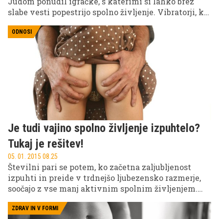
Judom ponudil igračke, s katerimi si lahko brez
slabe vesti popestrijo spolno življenje. Vibratorji, ki
jih nudi njegova spletna stran, so morda precej
eksotični – v obliki Eifflovega stolpa na primer, a
ODNOSI
so, kot poudarja rabin, košer.
Je tudi vajino spolno življenje izpuhtelo?
Tukaj je rešitev!
05. 01. 2015 08.25
Številni pari se potem, ko začetna zaljubljenost
izpuhti in preide v trdnejšo ljubezensko razmerje,
soočajo z vse manj aktivnim spolnim življenjem.
Vzroki za pomanjkanje seksa in erotičnih
trenutkov v dvoje so lahko različni, a pomembno jih
ZDRAV IN V FORMI