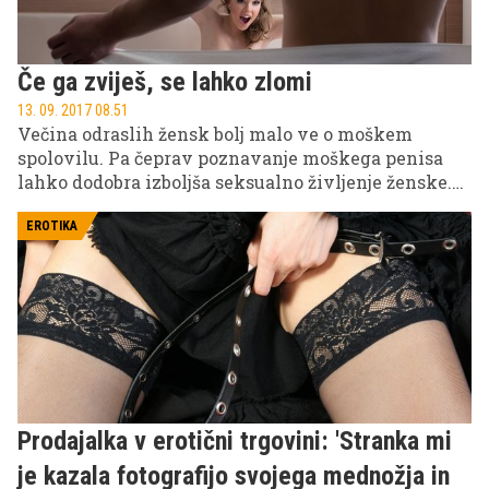
Če ga zviješ, se lahko zlomi
13. 09. 2017 08.51
Večina odraslih žensk bolj malo ve o moškem
spolovilu. Pa čeprav poznavanje moškega penisa
lahko dodobra izboljša seksualno življenje ženske.
Zato vam ponujamo nekaj informacij o anatomiji,
erekciji in delovanju moškega spolovila.
EROTIKA
Prodajalka v erotični trgovini: 'Stranka mi
je kazala fotografijo svojega mednožja in