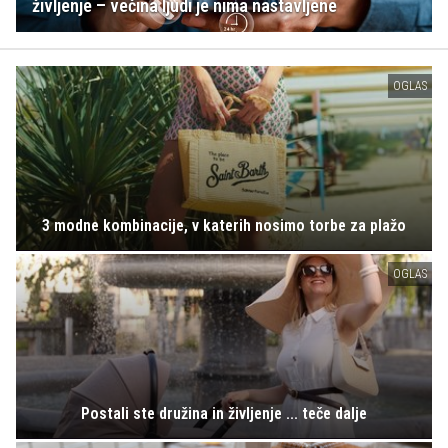
življenje – večina ljudi je nima nastavljene
OGLAS
3 modne kombinacije, v katerih nosimo torbe za plažo
OGLAS
Postali ste družina in življenje ... teče dalje