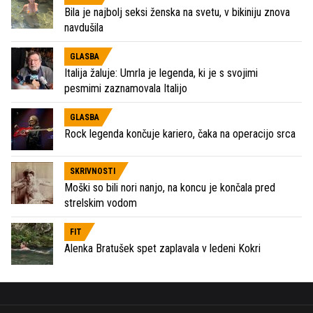
Bila je najbolj seksi ženska na svetu, v bikiniju znova
navdušila
GLASBA
Italija žaluje: Umrla je legenda, ki je s svojimi
pesmimi zaznamovala Italijo
GLASBA
Rock legenda končuje kariero, čaka na operacijo srca
SKRIVNOSTI
Moški so bili nori nanjo, na koncu je končala pred
strelskim vodom
FIT
Alenka Bratušek spet zaplavala v ledeni Kokri