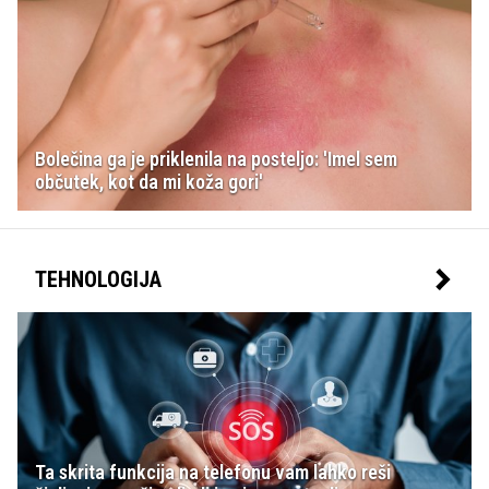
Bolečina ga je priklenila na posteljo: 'Imel sem
občutek, kot da mi koža gori'
TEHNOLOGIJA
Ta skrita funkcija na telefonu vam lahko reši