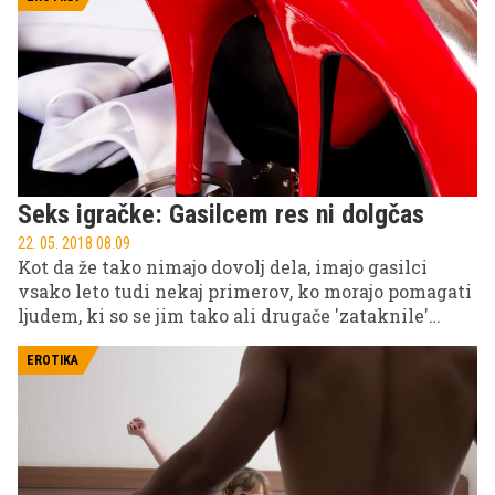
disfunkcije, in kako si lahko pomagate.
Seks igračke: Gasilcem res ni dolgčas
22. 05. 2018 08.09
Kot da že tako nimajo dovolj dela, imajo gasilci
vsako leto tudi nekaj primerov, ko morajo pomagati
ljudem, ki so se jim tako ali drugače 'zataknile'
spolne igračke.
EROTIKA