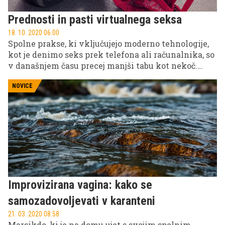
Prednosti in pasti virtualnega seksa
18. 10. 2020 06.00
Spolne prakse, ki vključujejo moderno tehnologije,
kot je denimo seks prek telefona ali računalnika, so
v današnjem času precej manjši tabu kot nekoč.
Pošiljanje golih fotografij, vroči telefonski pogovori
in samozadovoljevanje s partnerjem s pomočjo
NOVICE
video klepeta, so le nekatere od oblik virtualnega
seksa, ki ga je prakticiral marsikateri par, predvsem
v času samoizolacije. A tako kot pri vsaki stvari
tudi v tem primeru najdemo skrite pasti pa tudi
prednosti.
Improvizirana vagina: kako se
samozadovoljevati v karanteni
21. 03. 2020 08.58
Marsikdo, ki je na domu ujet s svojim spolnim