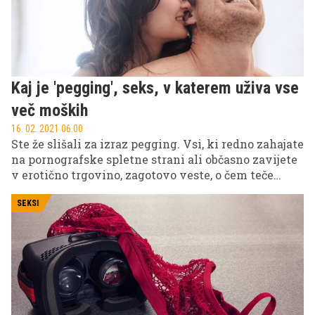
Kaj je 'pegging', seks, v katerem uživa vse
več moških
16. 02. 2021 06.00
Ste že slišali za izraz pegging. Vsi, ki redno zahajate
na pornografske spletne strani ali občasno zavijete
v erotično trgovino, zagotovo veste, o čem teče
beseda, drugi verjetno malce manj. Gre za izraz, ki
nima slovenske ustreznice, je pa vedno bolj
SEKSI
priljubljena spolna praksa.