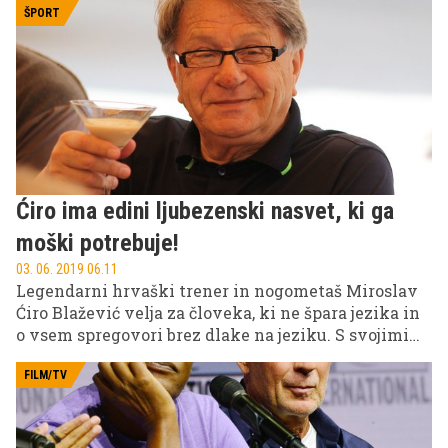
zneska, v nasprotnem primeru pa bo restavracija na
ŠPORT
popotniški spletni strani TripAdvisor deležna
negativnih kritik.
Ćiro ima edini ljubezenski nasvet, ki ga
moški potrebuje!
03. 06. 2019 06.11
Legendarni hrvaški trener in nogometaš Miroslav
Ćiro Blažević velja za človeka, ki ne špara jezika in
o vsem spregovori brez dlake na jeziku. S svojimi
izjavami nikoli ne razočara, pa naj gre za nogomet
ali kaj drugega. Svojstven pogled ima tudi na
FILM/TV
ljubezensko življenje.