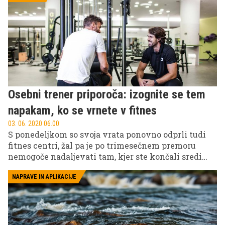
Osebni trener priporoča: izognite se tem
napakam, ko se vrnete v fitnes
03. 06. 2020 06.00
S ponedeljkom so svoja vrata ponovno odprli tudi
fitnes centri, žal pa je po trimesečnem premoru
nemogoče nadaljevati tam, kjer ste končali sredi
marca, saj se je vzdrževanje forme vsakodnevni
proces, ki ne tolerira daljših prekinitev. Zato je
NAPRAVE IN APLIKACIJE
osebni trener Daniel Jelovič pripravil vodič, kako
ponovno pristopiti k vadbi, da se ne bi ''zaleteli v
zid''.