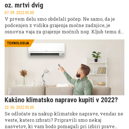
oz. mrtvi dvig
07. 09. 2022 05.00
V prvem delu smo obdelali počep. Ne samo, da je
podcenjen z vidika grajenja močne zadnjice, je
osnovna vaja za grajenje močnih nog. Kljub temu da
govorimo o zadnjici, vključuje počep zelo veliko
sprednjih nožnih mišic.
TEHNOLOGIJA
Kakšno klimatsko napravo kupiti v 2022?
22. 06. 2022 05.00
Se odločate za nakup klimatske naprave, vendar ne
veste, katero izbrati? Pripravili smo nekaj
nasvetov, ki vam bodo pomagali pri izbiri prave