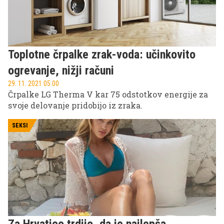
Toplotne črpalke zrak-voda: učinkovito
ogrevanje, nižji računi
29. 11. 2021 05.00
Črpalke LG Therma V kar 75 odstotkov energije za
svoje delovanje pridobijo iz zraka.
SEKSI