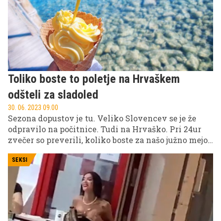
Toliko boste to poletje na Hrvaškem
odšteli za sladoled
30. 06. 2023 09.00
Sezona dopustov je tu. Veliko Slovencev se je že
odpravilo na počitnice. Tudi na Hrvaško. Pri 24ur
zvečer so preverili, koliko boste za našo južno mejo
odšteli za sladoled v Splitu. Kako pa je drugod po
Hrvaškem?
SEKSI