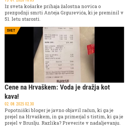
Iz sveta košarke prihaja žalostna novica o
prezgodnji smrti Anteja Grgurevića, ki je preminil v
51. letu starosti.
SVET
Cene na Hrvaškem: Voda je dražja kot
kava!
02. 08. 2025 02.30
Popotniški bloger je javno objavil račun, ki ga je
prejel na Hrvaškem, in ga primerjal s tistim, ki ga je
prejel v Bruslju. Razlika? Preverite v nadaljevanju.