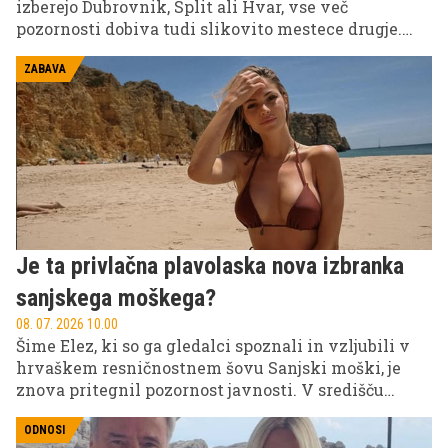
izberejo Dubrovnik, Split ali Hvar, vse več
pozornosti dobiva tudi slikovito mestece drugje.
Obmorsko mestece v pokrajini Konavle je zaradi
svoje elegance, mirnega vzdušja in čudovite obale
ZABAVA
že več let med najbolj cenjenimi evropskimi
destinacijami.
Je ta privlačna plavolaska nova izbranka
sanjskega moškega?
08. 07. 2026 10.00
Šime Elez, ki so ga gledalci spoznali in vzljubili v
hrvaškem resničnostnem šovu Sanjski moški, je
znova pritegnil pozornost javnosti. V središču
Splita so ga namreč opazili v družbi privlačne
plavolaske, kar je takoj sprožilo ugibanja o njegovi
ODNOSI