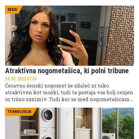
klimatske naprave za vaš dom.
SEKSI
Atraktivna nogometašica, ki polni tribune
04. 05. 2022 07.00
Čeravno ženski nogomet še zdaleč ni tako
atraktiven kot moški, tudi ta postaja vse bolj cenjen
in tržno zanimiv. Tudi ker se med nogometašicami
najdejo privlačna dekleta, ki so zavoljo videza
popularna predvsem izven igrišč (beri: na družbenih
TEHNOLOGIJA
omrežjih). Mednje sodi Sonia Maria O'Neill Caroli, ki
si kruh (zopet) služi pri hrvaškem klubu iz Splita.