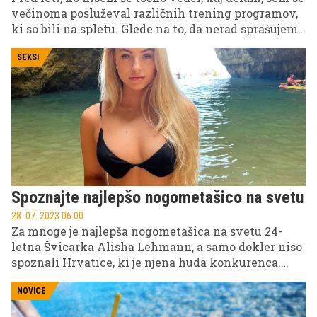
večinoma posluževal različnih trening programov,
ki so bili na spletu. Glede na to, da nerad sprašujem
za pomoč, sem takrat raje poskušal različne
programe, kot da bi nekoga, ki ve, kaj dela, vprašal
SEKSI
za nasvet. Skozi leta sem zaradi izkušenj, učenja,
raziskav ter svojih trenerjev spoznal, kaj meni
najbolj ustreza z vidika treninga. Tako učinkovitost,
kot tudi kaj je meni dejansko ''fajn'' delati. Ker
konec dneva, če vsaj malo ne uživaš oz. ne delaš
tistega, kar ti paše, ne boš dolgo zdržal.
Spoznajte najlepšo nogometašico na svetu
28. 07. 2023 06.00
Za mnoge je najlepša nogometašica na svetu 24-
letna Švicarka Alisha Lehmann, a samo dokler niso
spoznali Hrvatice, ki je njena huda konkurenca.
Ana Maria Marković je tako za mnoge najlepša
nogometašica na svetu.
NOVICE