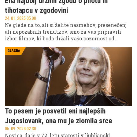
Ena najbolj drznih zgodb o pilotu in
tihotapcu v zgodovini
24. 01. 2025 05.00
Ne glede na to, ali si želite nasmehov, presenečenj
ali nepozabnih trenutkov, smo za vas pripravili
izbor filmov, ki bodo držali vašo pozornost od
prvega do zadnjega trenutka. Pripravite kokice in
si rezervirajte mesto na kavču, saj teh filmov ne
GLASBA
boste želeli zamuditi!
To pesem je posvetil eni najlepših
Jugoslovank, ona mu je zlomila srce
05. 09. 2024 02.30
Novica, da je v 72. letu starosti v ljubljanski