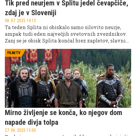
Tik pred neurjem v Splitu jedel čevapčiče,
zdaj je v Sloveniji
08. 07. 2025 14.13
Ta teden Splita ni obiskalo samo silovito neurje,
ampak tudi eden največjih svetovnih zvezdnikov.
Zanj se je obisk Splita končal brez zapletov, slavni
influencer pa je trenutno v Sloveniji!
FILM/TV
Mirno življenje se konča, ko njegov dom
napade divja tolpa
27. 06. 2025 13.00