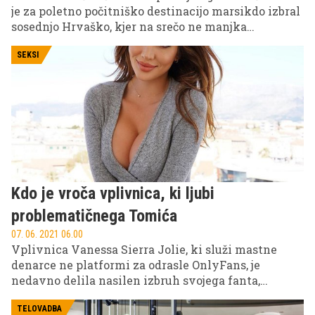
je za poletno počitniško destinacijo marsikdo izbral
sosednjo Hrvaško, kjer na srečo ne manjka
čudovitih obmorskih krajev. A če ste med
počitnikarji, ki ne poležavajo med borovci in si
SEKSI
želijo več akcije, potem so obiski otokov prava
izbira za malce bolj aktivno obarvan dopust.
Predstavljamo vam nekaj priljubljenih itinerarijev,
ki zajemajo manjše in večje otoke, s katerih lahko
vidite jadranska mesta še z drugega zornega kota in
doživite lepote čudovite morske pokrajine.
Kdo je vroča vplivnica, ki ljubi
problematičnega Tomića
07. 06. 2021 06.00
Vplivnica Vanessa Sierra Jolie, ki služi mastne
denarce ne platformi za odrasle OnlyFans, je
nedavno delila nasilen izbruh svojega fanta,
temperamentnega teniškega igralca Bernarda
Tomića.
TELOVADBA