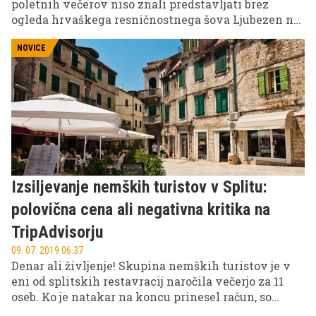
poletnih večerov niso znali predstavljati brez
ogleda hrvaškega resničnostnega šova Ljubezen na
vasi? Je že res, da se dnevi krajšajo in da so
temperature vse nižje, a dogajanje v šovu je še
NOVICE
vedno blizu vrelišča, za vroče trenutke pa je to
poletje poskrbela tudi voditeljica šova Marijana
Batinić.
Izsiljevanje nemških turistov v Splitu:
polovična cena ali negativna kritika na
TripAdvisorju
09. 07. 2019 06.37
Denar ali življenje! Skupina nemških turistov je v
eni od splitskih restavracij naročila večerjo za 11
oseb. Ko je natakar na koncu prinesel račun, so
gostje dejali, da bodo poravnali samo polovico