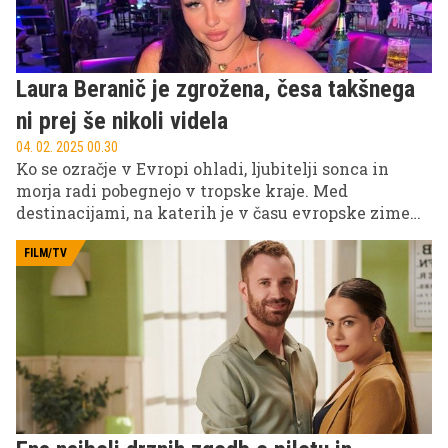
Laura Beranič je zgrožena, česa takšnega
ni prej še nikoli videla
04. 02. 2025 00.30
Ko se ozračje v Evropi ohladi, ljubitelji sonca in
morja radi pobegnejo v tropske kraje. Med
destinacijami, na katerih je v času evropske zime
mogoče uživati v poletnih radostih, je še posebej
priljubljena Tajska – dežela osupljive narave,
FILM/TV
čudovitih plaž in ugodnih cen. Pred nedavnim jo je
obiskala tudi vsem dobro znana udeleženka
resničnostnih šovov Sanjski moški ter Kmetija
Laura Beranič, ki nam je v zanimivem pogovoru
zaupala svoje vtise o tej slikoviti azijski državi.