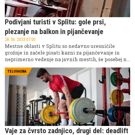
Podivjani turisti v Splitu: gole prsi,
plezanje na balkon in pijančevanje
28. 06. 2023 07.00
Mestne oblasti v Splitu so nedavno uresničile
grožnje in začele pisati kazni za pijančevanje in
neprimerno vedenje na javnih mestih, še posebej na
območju starega mestnega jedra. S tem želijo
pregnati podivjane, predvsem mlade turiste, ki
TELOVADBA
pijani motijo javni red in mir v nočnih urah in
kravžljajo živce domačinom.
Vaje za čvrsto zadnjico, drugi del: deadlift