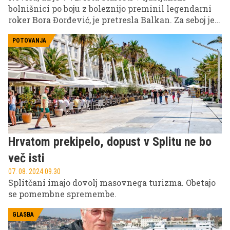
bolnišnici po boju z boleznijo preminil legendarni
roker Bora Đorđević, je pretresla Balkan. Za seboj je
pustil nešteto uspešnic, ena izmed njih pa je tudi
pesem 'Ostani đubre do kraja', ki jo je posvetil znani
POTOVANJA
manekenki.
Hrvatom prekipelo, dopust v Splitu ne bo
več isti
07. 08. 2024 09.30
Splitčani imajo dovolj masovnega turizma. Obetajo
se pomembne spremembe.
GLASBA