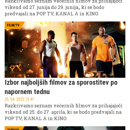
Razkrivamo seznam večernih filmov za prihajajoči
vikend od 27. junija do 29. junija,, ki se bodo
predvajali na POP TV, KANAL A in KINO.
FILM/TV
Izbor najboljših filmov za sporostitev po
napornem tednu
25. 04. 2025 10.41
Razkrivamo seznam večernih filmov za prihajajoči
vikend od 25. do 27. aprila, ki se bodo predvajali na
POP TV, KANAL A in KINO.