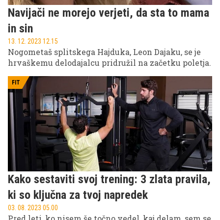
Navijači ne morejo verjeti, da sta to mama
in sin
13. 12. 2023 12.15
Nogometaš splitskega Hajduka, Leon Dajaku, se je
hrvaškemu delodajalcu pridružil na začetku poletja.
FIT
Kako sestaviti svoj trening: 3 zlata pravila,
ki so ključna za tvoj napredek
03. 08. 2023 05.00
Pred leti, ko nisem še točno vedel, kaj delam, sem se