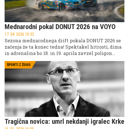
Mednarodni pokal DONUT 2026 na VOYO
17. 04. 2026 10.32
Sezona mednarodnega drift pokala DONUT 2026 se
začenja že ta konec tedna! Spektakel hitrosti, dima
in adrenalina bo 18. in 19. aprila zavzel poligon
Bugatti Rimac. Ne zamudite neposrednega prenosa
nedeljske dirke na VOYO – v živo začnemo ob 15.45.
ŠPORTI Z ŽOGO
Tragična novica: umrl nekdanji igralec Krke
15. 01. 2026 16.05