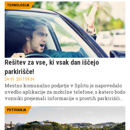
TEHNOLOGIJA
Rešitev za vse, ki vsak dan iščejo
parkirišče!
24. 01. 2017 09.04
Mestno komunalno podjetje v Splitu je napovedalo
uvedbo aplikacije za mobilne telefone, s katero bodo
vozniki prejemali informacije o prostih parkiriščih
v največjem dalmatinskem mestu. Kot so poudarili,
bo Split kmalu prvo mesto na Hrvaškem in eno
POTOVANJA
redkih v Evropi s tovrstno storitvijo.