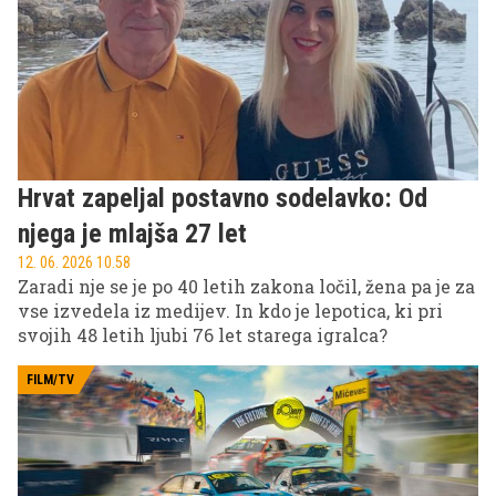
novi ljubezenski zgodbi.
Hrvat zapeljal postavno sodelavko: Od
njega je mlajša 27 let
12. 06. 2026 10.58
Zaradi nje se je po 40 letih zakona ločil, žena pa je za
vse izvedela iz medijev. In kdo je lepotica, ki pri
svojih 48 letih ljubi 76 let starega igralca?
FILM/TV