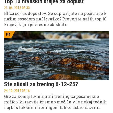
Top 10 hrvaških krajev za dopust
21. 06. 2018 08.33
Bliža se čas dopustov. Se odpravljate na počitnice k
našim sosedom na Hrvaško? Preverite naših top 10
krajev, ki jih je vredno obiskati.
FIT
Ste slišali za trening 6-12-25?
24. 10. 2017 08.16
Gre za komaj 15-minutni trening za posamezno
mišico, ki razvije izjemno moč. In v le nekaj tednih
naj bi s takšnim treningom lahko dobro razvili
mišice celega telesa.