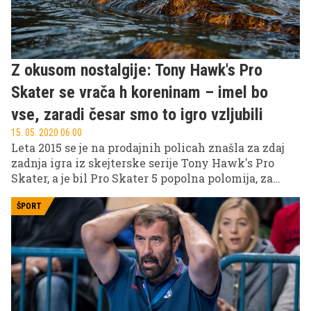
Z okusom nostalgije: Tony Hawk's Pro
Skater se vrača h koreninam – imel bo
vse, zaradi česar smo to igro vzljubili
15. 05. 2020 06.00
Leta 2015 se je na prodajnih policah znašla za zdaj
zadnja igra iz skejterske serije Tony Hawk's Pro
Skater, a je bil Pro Skater 5 popolna polomija, za
mnoge kar žalitev za franšizo, zato bi številni raje
videli, da tega dela sploh ne bi bilo. Tokrat se zdi, da
ŠPORT
ne bomo razočarani, saj se je založnik Activiosion
odločil za preverjen recept – septembra prihaja
''lepljenka'' Pro Skater 1 + 2 ali po domače,
prenovljeni igri Tony Hawk's Pro Skater 1 in 2, ki
veljata za klasiko.