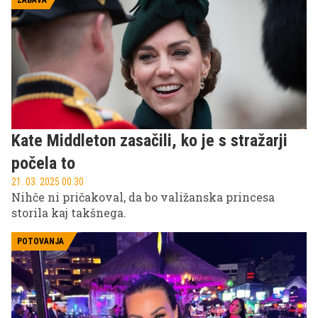
ZABAVA
Kate Middleton zasačili, ko je s stražarji
počela to
21. 03. 2025 00.30
Nihče ni pričakoval, da bo valižanska princesa
storila kaj takšnega.
POTOVANJA