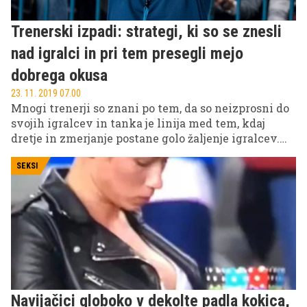
Trenerski izpadi: strategi, ki so se znesli
nad igralci in pri tem presegli mejo
dobrega okusa
23. 11. 2019 07.00
Mnogi trenerji so znani po tem, da so neizprosni do
svojih igralcev in tanka je linija med tem, kdaj
dretje in zmerjanje postane golo žaljenje igralcev.
Nedavno se je sloviti košarkarski trener Gregg
Popovich v šali opravičil Tonyju Parkerju za vse
SEKSI
travme, ki mu jih je s svojimi trenerskimi prijemi
povzročil v njegovi karieri. Seveda še zdaleč ni
edini trener, čigar metode so za marsikoga sporne,
če ne že kar nesprejemljive.
Navijačici globoko v dekolte padla kokica,