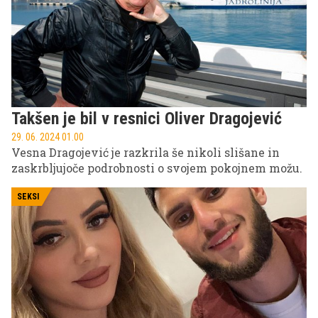
Takšen je bil v resnici Oliver Dragojević
29. 06. 2024 01.00
Vesna Dragojević je razkrila še nikoli slišane in
zaskrbljujoče podrobnosti o svojem pokojnem možu.
SEKSI