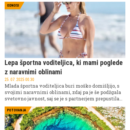
ODNOSI
Lepa športna voditeljica, ki mami poglede
z naravnimi oblinami
25. 07. 2025 00.30
Mlada športna voditeljica buri moško domišljijo, s
svojimi naravnimi oblinami, zdaj pa je še podžgala
svetovno javnost, saj se je s partnerjem prepustila
ljubljenju kar na plaži.
POTOVANJA