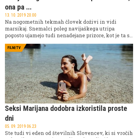
ona pa ...
13. 10. 2019 20.00
Na nogometnih tekmah človek doživi in vidi
marsikaj. Snemalci poleg navijaškega utripa
pogosto ujamejo tudi nenadejane prizore, kot je ta s
tekme med hrvaško in madžarsko reprezentanco,
kjer je še pred srečanjem vso pozornost ukradla
FILM/TV
vroča hrvaška navijačica, ki jo je je kamera ujela
ravno v trenutku, ko ji je v dekolte padla kokica.
Seksi Marijana dodobra izkoristila proste
dni
05. 09. 2019 06.23
Ste tudi vi eden od številnih Slovencev, ki si vročih