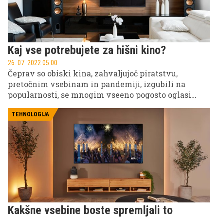
Kaj vse potrebujete za hišni kino?
26. 07. 2022 05.00
Čeprav so obiski kina, zahvaljujoč piratstvu,
pretočnim vsebinam in pandemiji, izgubili na
popularnosti, se mnogim vseeno pogosto oglasi
nostalgična želja po večerni kino izkušnji. Ker pa so
karte vse dražje in prihodnost negotova, je ideja o
TEHNOLOGIJA
hišnem kinu, v katerem si lahko sami v visoki
ločljivosti in veliki dimenziji ogledamo najnovejši
filmski hit, postala zelo popularna. Za vas smo
preverili, kaj vse potrebujete, da si doma ustvarite
prepričljivo izkušnjo hišnega kina.
Kakšne vsebine boste spremljali to