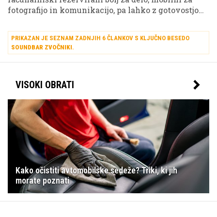
fotografijo in komunikacijo, pa lahko z gotovostjo
trdimo, da so veliki zasloni televizorjev rezervirani
predvsem za zabavo in sprostitev.
PRIKAZAN JE SEZNAM ZADNJIH 6 ČLANKOV S KLJUČNO BESEDO
SOUNDBAR ZVOČNIKI
.
VISOKI OBRATI
Kako očistiti avtomobilske sedeže? Triki, ki jih
morate poznati