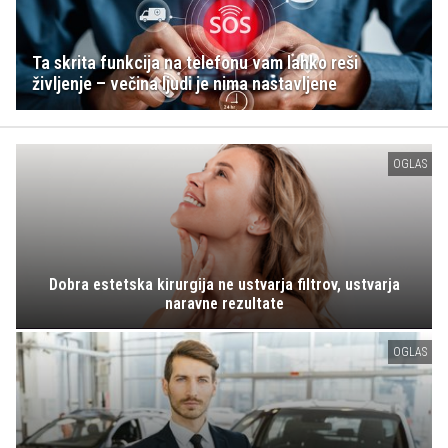
Ta skrita funkcija na telefonu vam lahko reši
življenje – večina ljudi je nima nastavljene
OGLAS
Dobra estetska kirurgija ne ustvarja filtrov, ustvarja
naravne rezultate
OGLAS