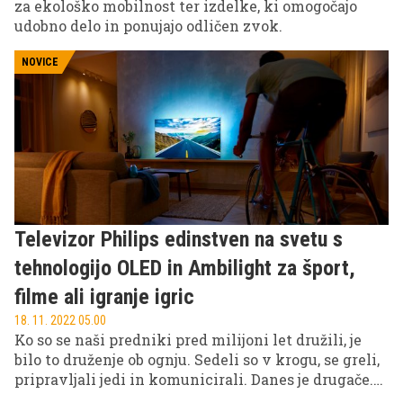
za ekološko mobilnost ter izdelke, ki omogočajo
udobno delo in ponujajo odličen zvok.
NOVICE
Televizor Philips edinstven na svetu s
tehnologijo OLED in Ambilight za šport,
filme ali igranje igric
18. 11. 2022 05.00
Ko so se naši predniki pred milijoni let družili, je
bilo to druženje ob ognju. Sedeli so v krogu, se greli,
pripravljali jedi in komunicirali. Danes je drugače.
Če ne sedimo za mizo v krogu, sedimo v polkrogu