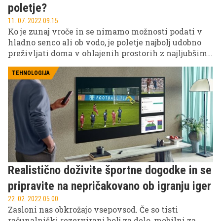
poletje?
11. 07. 2022 09.15
Ko je zunaj vroče in se nimamo možnosti podati v
hladno senco ali ob vodo, je poletje najbolj udobno
preživljati doma v ohlajenih prostorih z najljubšimi
video in audio vsebinami. Če izkušnji dodate še
sladoled in novi televizor Samsung Neo QLED 8K,
TEHNOLOGIJA
boste le s težavo vstali iz naslonjača.
Realistično doživite športne dogodke in se
pripravite na nepričakovano ob igranju iger
22. 02. 2022 05.00
Zasloni nas obkrožajo vsepovsod. Če so tisti
računalniški rezervirani bolj za delo, mobilni za