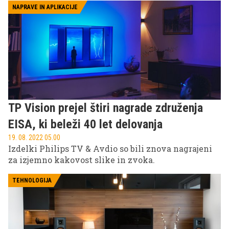
pred televizorjem. In ker smo si ljudje različni ter so
NAPRAVE IN APLIKACIJE
zato različni tudi naši interesi je povsem normalno,
da želi nekdo gledati šport, drugi zanimiv film,
tretji poljudnoznanstveno oddajo, mlajši želijo igrati
računalniške igrice ali pa se želimo ob televizorju
sprostiti in poslušati dobro glasbo.
TP Vision prejel štiri nagrade združenja
EISA, ki beleži 40 let delovanja
19. 08. 2022 05.00
Izdelki Philips TV & Avdio so bili znova nagrajeni
za izjemno kakovost slike in zvoka.
TEHNOLOGIJA