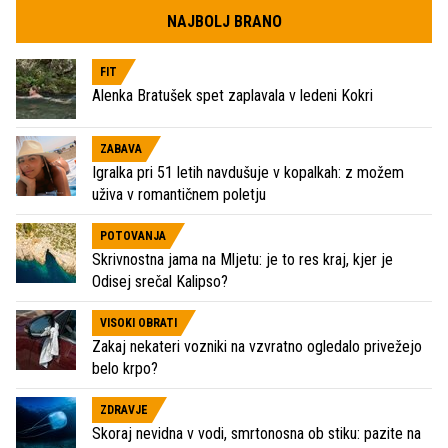
NAJBOLJ BRANO
FIT
Alenka Bratušek spet zaplavala v ledeni Kokri
ZABAVA
Igralka pri 51 letih navdušuje v kopalkah: z možem
uživa v romantičnem poletju
POTOVANJA
Skrivnostna jama na Mljetu: je to res kraj, kjer je
Odisej srečal Kalipso?
VISOKI OBRATI
Zakaj nekateri vozniki na vzvratno ogledalo privežejo
belo krpo?
ZDRAVJE
Skoraj nevidna v vodi, smrtonosna ob stiku: pazite na