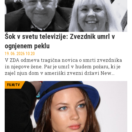
Šok v svetu televizije: Zvezdnik umrl v
ognjenem peklu
19. 06. 2026 10.20
V ZDA odmeva tragična novica o smrti zvezdnika
in njegove žene. Par je umrl v hudem požaru, ki je
zajel njun dom v ameriški zvezni državi New
Jersey.
FILM/TV