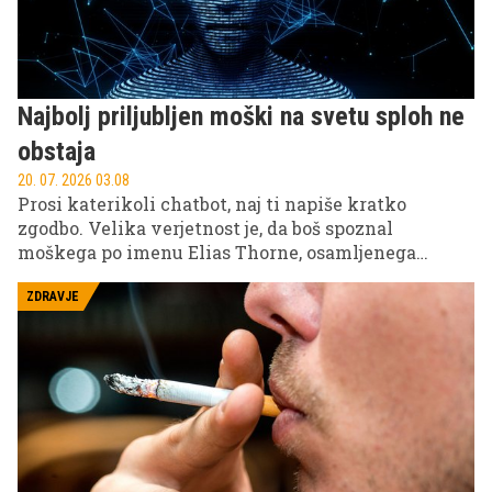
Najbolj priljubljen moški na svetu sploh ne
obstaja
20. 07. 2026 03.08
Prosi katerikoli chatbot, naj ti napiše kratko
zgodbo. Velika verjetnost je, da boš spoznal
moškega po imenu Elias Thorne, osamljenega
svetilničarja z žalostno preteklostjo. Saj ni res, pa je;
ChatGPT, Claude, Gemini, vsi neodvisno drug od
ZDRAVJE
drugega pišejo o istem človeku. Cornellova
raziskava je zdaj razkrila, zakaj, in odgovor pove
veliko o tem, kako umetna inteligenca dejansko
deluje.