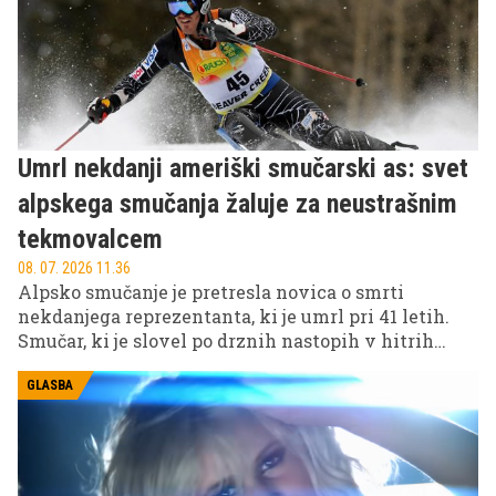
Umrl nekdanji ameriški smučarski as: svet
alpskega smučanja žaluje za neustrašnim
tekmovalcem
08. 07. 2026 11.36
Alpsko smučanje je pretresla novica o smrti
nekdanjega reprezentanta, ki je umrl pri 41 letih.
Smučar, ki je slovel po drznih nastopih v hitrih
disciplinah, je za seboj pustil pomemben pečat tako
kot tekmovalec kot tudi trener.
GLASBA