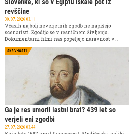
Slovenke, ki so v Egiptu iskale pot iz
revščine
30. 07. 2026 03.11
Včasih najbolj neverjetnih zgodb ne napišejo
scenaristi. Zgodijo se v resničnem življenju.
Dokumentarni filmi nas popeljejo naravnost v
središče dogodkov, razkrivajo zgodbe resničnih
ljudi in odpirajo teme, ob katerih se je težko izogniti
SKRIVNOSTI
vprašanju: Kako je to sploh mogoče? Zdaj si na vrsti
ti, da preveriš naš izbor dokumentarnih filmov in
nato skočiš na VOYO, kjer te čakajo še številne druge
zgodbe, vredne ogleda.
Ga je res umoril lastni brat? 439 let so
verjeli eni zgodbi
27. 07. 2026 03.44
Ko je leta 1587 umrl Francesco I. Medičejski, veliki