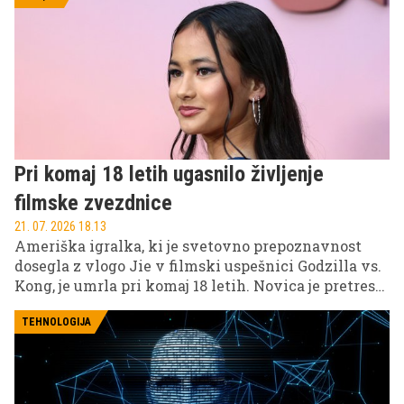
Pri komaj 18 letih ugasnilo življenje
filmske zvezdnice
21. 07. 2026 18.13
Ameriška igralka, ki je svetovno prepoznavnost
dosegla z vlogo Jie v filmski uspešnici Godzilla vs.
Kong, je umrla pri komaj 18 letih. Novica je pretresla
filmski svet in številne oboževalce, saj je veljala za
eno najbolj obetavnih mladih igralk ter pomemben
TEHNOLOGIJA
glas gluhe skupnosti.