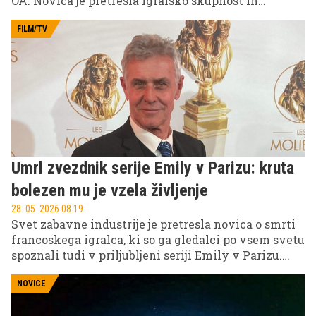
OA. Novica je pretresla igralsko skupnost in
njegove oboževalce po svetu.
FILM/TV
Umrl zvezdnik serije Emily v Parizu: kruta
bolezen mu je vzela življenje
28. 05. 2026 08.19
Svet zabavne industrije je pretresla novica o smrti
francoskega igralca, ki so ga gledalci po vsem svetu
spoznali tudi v priljubljeni seriji Emily v Parizu.
Igralec je umrl v 69. letu starosti po težki bolezni,
njegovo smrt pa so potrdili družinski člani.
NOVICE