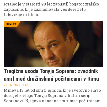
Igralec je v starosti 90 let zapustil bogato igralsko
zapuščino, ki je zaznamovala več desetletij
televizije in filma.
FILM/TV
Tragična usoda Tonyja Soprana: zvezdnik
umrl med družinskimi počitnicami v Rimu
22. 06. 2026 03.48
Mineva 13 let od smrti igralca, ki je svetovno slavo
dosegel z vlogo Tonyja Soprana v kultni seriji
Sopranovi. Njegova nenadna smrt med počitnicami
v Rimu je leta 2013 pretresla Hollywood in