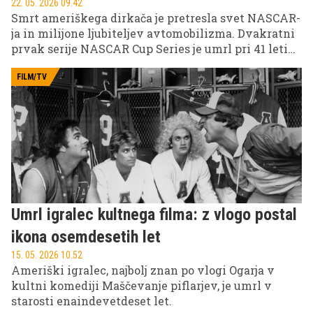
22. 05. 2026 09.42
Smrt ameriškega dirkača je pretresla svet NASCAR-
ja in milijone ljubiteljev avtomobilizma. Dvakratni
prvak serije NASCAR Cup Series je umrl pri 41 letih
po nenadni hudi bolezni, novica pa je sprožila val
odzivov med vozniki, ekipami in navijači po vsem
FILM/TV
svetu.
Umrl igralec kultnega filma: z vlogo postal
ikona osemdesetih let
15. 05. 2026 10.52
Ameriški igralec, najbolj znan po vlogi Ogarja v
kultni komediji Maščevanje piflarjev, je umrl v
starosti enaindevetdeset let.