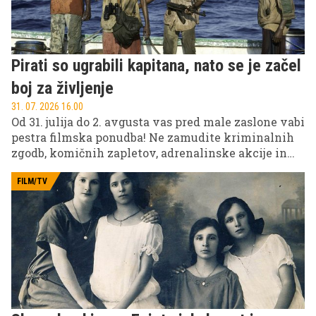
Pirati so ugrabili kapitana, nato se je začel
boj za življenje
31. 07. 2026 16.00
Od 31. julija do 2. avgusta vas pred male zaslone vabi
pestra filmska ponudba! Ne zamudite kriminalnih
zgodb, komičnih zapletov, adrenalinske akcije in
filmov za vso družino na POP TV, Kanalu A in KINO.
FILM/TV