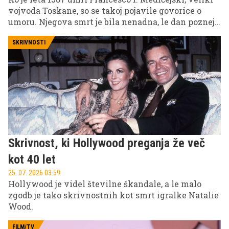
vojvoda Toskane, so se takoj pojavile govorice o
umoru. Njegova smrt je bila nenadna, le dan pozneje
pa je umrla tudi njegova žena Bianca Cappello.
Glavni osumljenec? Njegov brat Ferdinando,
SKRIVNOSTI
politični tekmec, ki je po njegovi smrti prevzel
oblast.
Skrivnost, ki Hollywood preganja že več
kot 40 let
25. 07. 2026 03.59
Hollywood je videl številne škandale, a le malo
zgodb je tako skrivnostnih kot smrt igralke Natalie
Wood.
FILM/TV