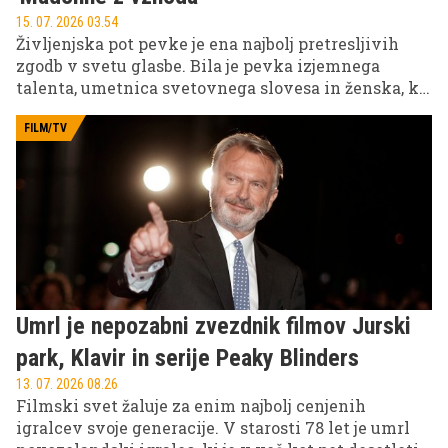
15. 07. 2026 03.54
Življenjska pot pevke je ena najbolj pretresljivih
zgodb v svetu glasbe. Bila je pevka izjemnega
talenta, umetnica svetovnega slovesa in ženska, ki
je s svojim glasom povezovala kulture. Toda za
bleščečo kariero se je skrivala osebna tragedija, ki je
FILM/TV
njeno življenje prekinila veliko prezgodaj.
Umrl je nepozabni zvezdnik filmov Jurski
park, Klavir in serije Peaky Blinders
13. 07. 2026 08.26
Filmski svet žaluje za enim najbolj cenjenih
igralcev svoje generacije. V starosti 78 let je umrl