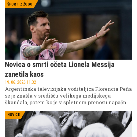
oboževalce po vsem svetu, zapuščina pa živi še
ŠPORTI Z ŽOGO
danes.
Novica o smrti očeta Lionela Messija
zanetila kaos
19. 06. 2026 11.32
Argentinska televizijska voditeljica Florencia Peña
se je znašla v središču velikega medijskega
škandala, potem ko je v spletnem prenosu napačno
navedla, da je umrl oče Lionela Messija.
NOVICE