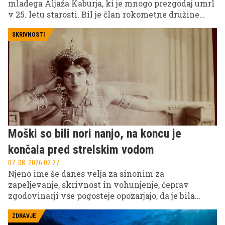
mladega Aljaža Kaburja, ki je mnogo prezgodaj umrl
v 25. letu starosti. Bil je član rokometne družine
Krke in mladi operativni gasilec, ki je s svojo
predanostjo pustil močan pečat med ljudmi, ki so ga
SKRIVNOSTI
poznali.
Moški so bili nori nanjo, na koncu je
končala pred strelskim vodom
07. 08. 2026 02.27
Njeno ime še danes velja za sinonim za
zapeljevanje, skrivnost in vohunjenje, čeprav
zgodovinarji vse pogosteje opozarjajo, da je bila
resnica precej bolj zapletena od legende.
ZDRAVJE