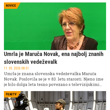
NOVICE
Umrla je Maruča Novak, ena najbolj znanih
slovenskih vedeževalk
11. 05. 2026 08.51
Umrla je znana slovenska vedeževalka Maruča
Novak. Poslovila se je v 83. letu starosti. Njeno ime
je bilo dolga leta tesno povezano s televizijskimi
nastopi, s katerimi je postala ena najbolj
prepoznavnih osebnosti na področju vedeževanja v
FILM/TV
Sloveniji.