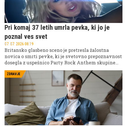
Pri komaj 37 letih umrla pevka, ki jo je
poznal ves svet
07. 07. 2026 08.19
Britansko glasbeno sceno je pretresla žalostna
novica o smrti pevke, ki je svetovno prepoznavnost
dosegla z uspešnico Party Rock Anthem skupine
LMFAO. Umrla je pri komaj 37 letih, njena smrt pa je
sprožila številne odzive glasbenih kolegov in
ZDRAVJE
oboževalcev po vsem svetu.