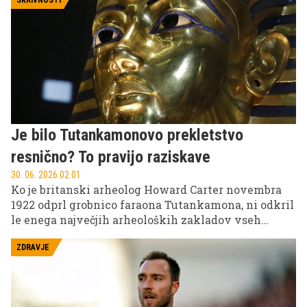
preiskava pokazala, da je njena smrt povezana s
SKRIVNOSTI
posledicami dolgotrajne bolezni.
Je bilo Tutankamonovo prekletstvo
resnično? To pravijo raziskave
30. 06. 2026 02.01
Ko je britanski arheolog Howard Carter novembra
1922 odprl grobnico faraona Tutankamona, ni odkril
le enega največjih arheoloških zakladov vseh
časov. Rodila se je tudi legenda o 'faraonovem
prekletstvu', ki že več kot stoletje buri domišljijo
ZDRAVJE
ljudi po vsem svetu.