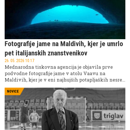
Fotografije jame na Maldivih, kjer je umrlo
pet italijanskih znanstvenikov
26. 05. 2026 10.17
Mednarodna tiskovna agencija je objavila prve
podvodne fotografije jame v atolu Vaavu na
Maldivih, kjer je v eni najhujših potapljaških nesreč
v zgodovini države umrlo pet Italijanov.
NOVICE