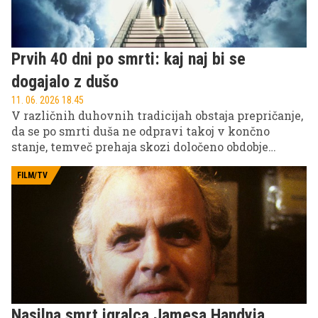
Prvih 40 dni po smrti: kaj naj bi se
dogajalo z dušo
11. 06. 2026 18.45
V različnih duhovnih tradicijah obstaja prepričanje,
da se po smrti duša ne odpravi takoj v končno
stanje, temveč prehaja skozi določeno obdobje
prehoda. Posebej pogosto se omenja simboličnih 40
dni, ko naj bi se odvijal pomemben proces.
FILM/TV
Nasilna smrt igralca Jamesa Handyja