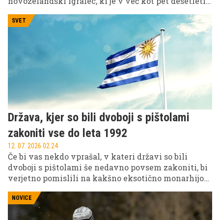
novozelandski igralec, ki je v več kot pet desetletij
dolgi karieri ustvaril številne nepozabne vloge in
postal ena najbolj prepoznavnih osebnosti svetovne
SVET
kinematografije.
Država, kjer so bili dvoboji s pištolami
zakoniti vse do leta 1992
12. 07. 2026 02.24
Če bi vas nekdo vprašal, v kateri državi so bili
dvoboji s pištolami še nedavno povsem zakoniti, bi
verjetno pomislili na kakšno eksotično monarhijo
ali oddaljen otoški teritorij. Resnica je precej bolj
presenetljiva.
NOVICE