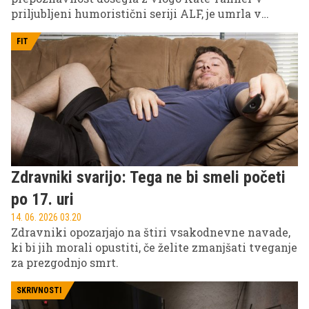
priljubljeni humoristični seriji ALF, je umrla v
starosti 77 let.
FIT
Zdravniki svarijo: Tega ne bi smeli početi
po 17. uri
14. 06. 2026 03.20
Zdravniki opozarjajo na štiri vsakodnevne navade,
ki bi jih morali opustiti, če želite zmanjšati tveganje
za prezgodnjo smrt.
SKRIVNOSTI