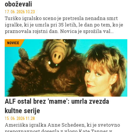
oboževali
17. 06. 2026 10.23
Turško igralsko sceno je pretresla nenadna smrt
igralke, ki je umrla pri 35 letih, le dan po tem, ko je
praznovala rojstni dan. Novica je sprožila val
odzivov med oboževalci in kolegi, ki še vedno težko
verjamejo, da je življenje mlade igralke tako
NOVICE
nenadoma ugasnilo.
ALF ostal brez 'mame': umrla zvezda
kultne serije
15. 06. 2026 11.28
Ameriška igralka Anne Schedeen, ki je svetovno
prepoznavnost dosegla z vlogo Kate Tanner v