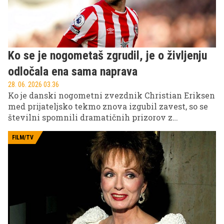
Ko se je nogometaš zgrudil, je o življenju
odločala ena sama naprava
28. 06. 2026 03.36
Ko je danski nogometni zvezdnik Christian Eriksen
med prijateljsko tekmo znova izgubil zavest, so se
številni spomnili dramatičnih prizorov z
evropskega prvenstva leta 2021. Tokrat je
pomembno vlogo odigral vsadni kardioverter-
FILM/TV
defibrilator (ICD), naprava, ki je namenjena zaščiti
bolnikov pred življenjsko nevarnimi motnjami
srčnega ritma.