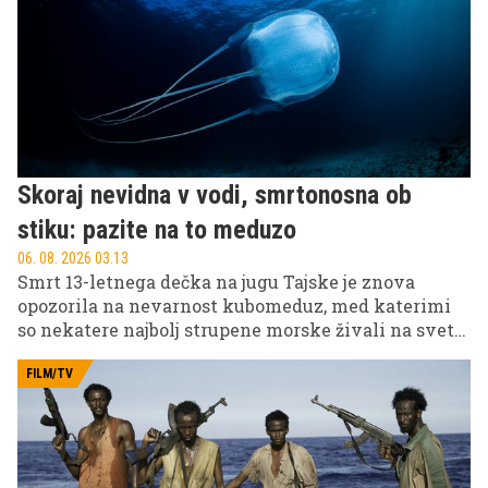
Skoraj nevidna v vodi, smrtonosna ob
stiku: pazite na to meduzo
06. 08. 2026 03.13
Smrt 13-letnega dečka na jugu Tajske je znova
opozorila na nevarnost kubomeduz, med katerimi
so nekatere najbolj strupene morske živali na svetu.
Dečka je med plavanjem pri plaži Ban Fai Tha
opekla ta nevarna meduza, zaradi česar so oblasti
FILM/TV
poostrile opozorila za kopalce.