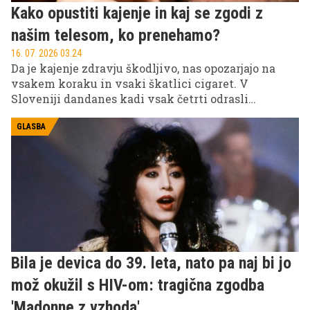
Kako opustiti kajenje in kaj se zgodi z
našim telesom, ko prenehamo?
16. 07. 2026 03.24
Da je kajenje zdravju škodljivo, nas opozarjajo na
vsakem koraku in vsaki škatlici cigaret. V
Sloveniji dandanes kadi vsak četrti odrasli
Slovenec. Opustitev te grde razvade, ki ubija počasi,
prinaša številne koristi za zdravje v vseh
GLASBA
starostnih obdobjih. Kaj je skrivnost tistih, ki so
nehali kaditi? Večina nekdanjih kadilcev vam bo
povedala, da so vsaj enkrat neuspešno poskusili reči
kajenju 'ne'. Zato ne gre obupati po prvem poskusu.
Bila je devica do 39. leta, nato pa naj bi jo
mož okužil s HIV-om: tragična zgodba
'Madonne z vzhoda'