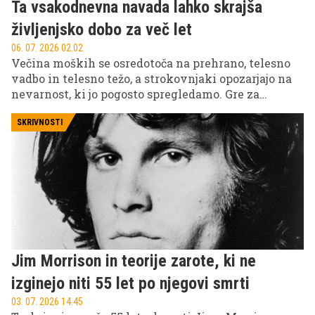
Ta vsakodnevna navada lahko skrajša
življenjsko dobo za več let
06. 07. 2026 02.02
Večina moških se osredotoča na prehrano, telesno
vadbo in telesno težo, a strokovnjaki opozarjajo na
nevarnost, ki jo pogosto spregledamo. Gre za
dolgotrajno sedenje, ki je postalo sestavni del
sodobnega načina življenja. Raziskave kažejo, da
SKRIVNOSTI
lahko več ur neprekinjenega sedenja poveča
tveganje za bolezni srca, sladkorno bolezen tipa 2,
nekatere vrste raka in prezgodnjo smrt, tudi pri
ljudeh, ki sicer redno telovadijo.
Jim Morrison in teorije zarote, ki ne
izginejo niti 55 let po njegovi smrti
03. 07. 2026 14.45