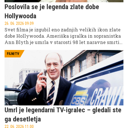
Poslovila se je legenda zlate dobe
Hollywooda
26. 06. 2026 09.09
Svet filma je izgubil eno zadnjih velikih ikon zlate
dobe Hollywooda. Ameriška igralka in sopranistka
Ann Blyth je umrla v starosti 98 let naravne smrti
na svojem domu.
FILM/TV
Umrl je legendarni TV-igralec – gledali ste
ga desetletja
22. 06. 2026 11.00