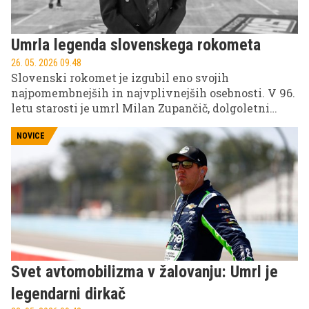
Umrla legenda slovenskega rokometa
26. 05. 2026 09.48
Slovenski rokomet je izgubil eno svojih
najpomembnejših in najvplivnejših osebnosti. V 96.
letu starosti je umrl Milan Zupančič, dolgoletni
rokometni funkcionar, ki je s svojim delom močno
zaznamoval razvoj celjskega, slovenskega in
NOVICE
nekdanjega jugoslovanskega rokometa.
Svet avtomobilizma v žalovanju: Umrl je
legendarni dirkač