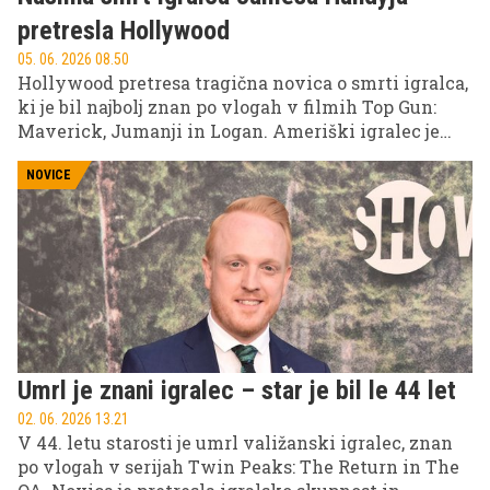
pretresla Hollywood
05. 06. 2026 08.50
Hollywood pretresa tragična novica o smrti igralca,
ki je bil najbolj znan po vlogah v filmih Top Gun:
Maverick, Jumanji in Logan. Ameriški igralec je
umrl v 81. letu starosti po napadu na svojem domu.
NOVICE
Umrl je znani igralec – star je bil le 44 let
02. 06. 2026 13.21
V 44. letu starosti je umrl valižanski igralec, znan
po vlogah v serijah Twin Peaks: The Return in The