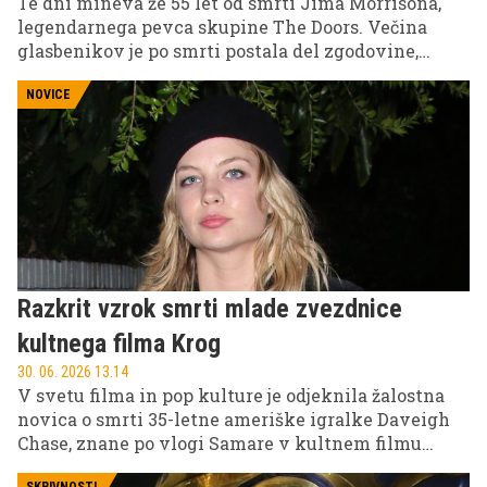
Te dni mineva že 55 let od smrti Jima Morrisona,
legendarnega pevca skupine The Doors. Večina
glasbenikov je po smrti postala del zgodovine,
Morrison pa je postal nekaj drugega – mit. K temu
ni pripomogla le njegova glasba, ampak predvsem
NOVICE
okoliščine smrti, ki še danes sprožajo vprašanja,
ugibanja in teorije zarote.
Razkrit vzrok smrti mlade zvezdnice
kultnega filma Krog
30. 06. 2026 13.14
V svetu filma in pop kulture je odjeknila žalostna
novica o smrti 35-letne ameriške igralke Daveigh
Chase, znane po vlogi Samare v kultnem filmu
Krog. Po poročanju tujih medijev naj bi uradna