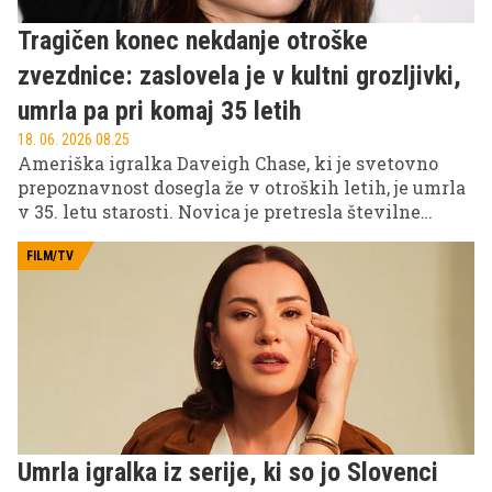
Tragičen konec nekdanje otroške
zvezdnice: zaslovela je v kultni grozljivki,
umrla pa pri komaj 35 letih
18. 06. 2026 08.25
Ameriška igralka Daveigh Chase, ki je svetovno
prepoznavnost dosegla že v otroških letih, je umrla
v 35. letu starosti. Novica je pretresla številne
oboževalce, saj je bila povezana z nekaterimi najbolj
prepoznavnimi filmskimi uspešnicami začetka
FILM/TV
tega tisočletja.
Umrla igralka iz serije, ki so jo Slovenci