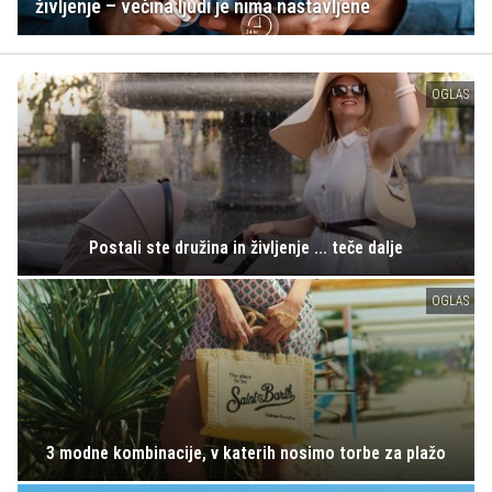
življenje – večina ljudi je nima nastavljene
OGLAS
Postali ste družina in življenje ... teče dalje
OGLAS
3 modne kombinacije, v katerih nosimo torbe za plažo