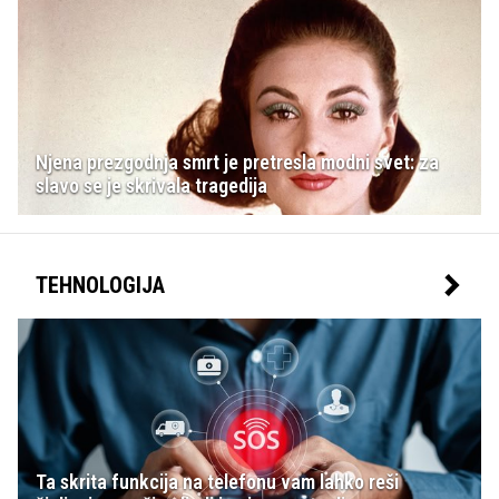
Njena prezgodnja smrt je pretresla modni svet: za
slavo se je skrivala tragedija
TEHNOLOGIJA
Ta skrita funkcija na telefonu vam lahko reši