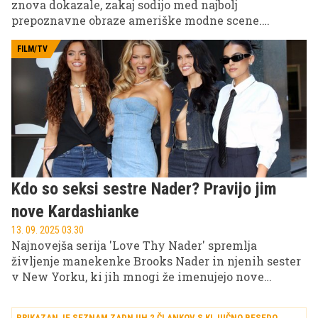
znova dokazale, zakaj sodijo med najbolj
prepoznavne obraze ameriške modne scene.
Atraktivni videzi v bikinijih in sodelovanje z
luksuzno znamko so poskrbeli za veliko pozornosti
FILM/TV
na družbenih omrežjih.
Kdo so seksi sestre Nader? Pravijo jim
nove Kardashianke
13. 09. 2025 03.30
Najnovejša serija 'Love Thy Nader' spremlja
življenje manekenke Brooks Nader in njenih sester
v New Yorku, ki jih mnogi že imenujejo nove
Kardashianke ... Zakaj? Preverite v nadaljevanju!
PRIKAZAN JE SEZNAM ZADNJIH 2 ČLANKOV S KLJUČNO BESEDO