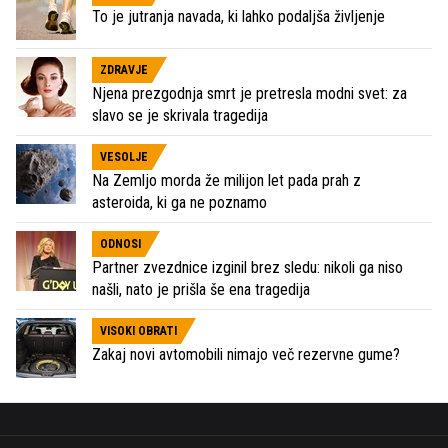
To je jutranja navada, ki lahko podaljša življenje
ZDRAVJE
Njena prezgodnja smrt je pretresla modni svet: za
slavo se je skrivala tragedija
VESOLJE
Na Zemljo morda že milijon let pada prah z
asteroida, ki ga ne poznamo
ODNOSI
Partner zvezdnice izginil brez sledu: nikoli ga niso
našli, nato je prišla še ena tragedija
VISOKI OBRATI
Zakaj novi avtomobili nimajo več rezervne gume?