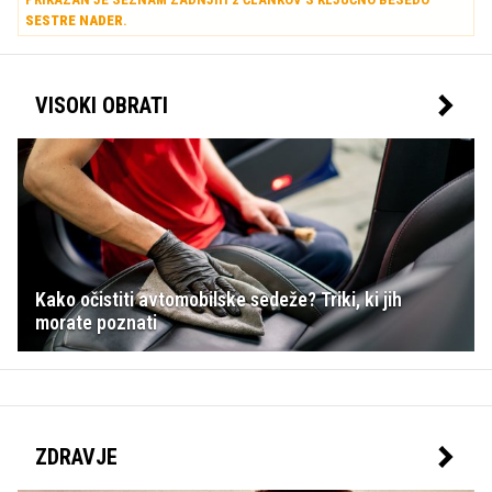
SESTRE NADER
.
VISOKI OBRATI
Kako očistiti avtomobilske sedeže? Triki, ki jih
morate poznati
ZDRAVJE