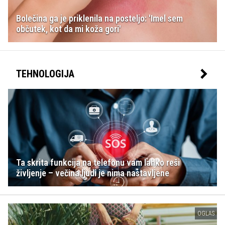
Bolečina ga je priklenila na posteljo: 'Imel sem
občutek, kot da mi koža gori'
TEHNOLOGIJA
Ta skrita funkcija na telefonu vam lahko reši
življenje – večina ljudi je nima nastavljene
OGLAS