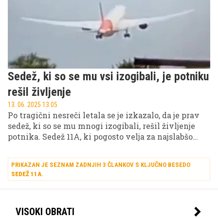
Sedež, ki so se mu vsi izogibali, je potniku
rešil življenje
13. 06. 2025 13.05
Po tragični nesreči letala se je izkazalo, da je prav
sedež, ki so se mu mnogi izogibali, rešil življenje
potnika. Sedež 11A, ki pogosto velja za najslabšo
izbiro na letalu zaradi slabega pogleda in
nepraktičnosti, je preživelega ohranil pri življenju,
PRIKAZAN JE SEZNAM ZADNJIH 3 ČLANKOV S KLJUČNO BESEDO
medtem ko je nesreča zahtevala več sto žrtev.
SEDEŽ 11A
.
VISOKI OBRATI