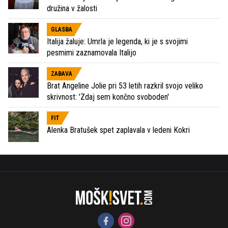
družina v žalosti
GLASBA
Italija žaluje: Umrla je legenda, ki je s svojimi
pesmimi zaznamovala Italijo
ZABAVA
Brat Angeline Jolie pri 53 letih razkril svojo veliko
skrivnost: 'Zdaj sem končno svoboden'
FIT
Alenka Bratušek spet zaplavala v ledeni Kokri