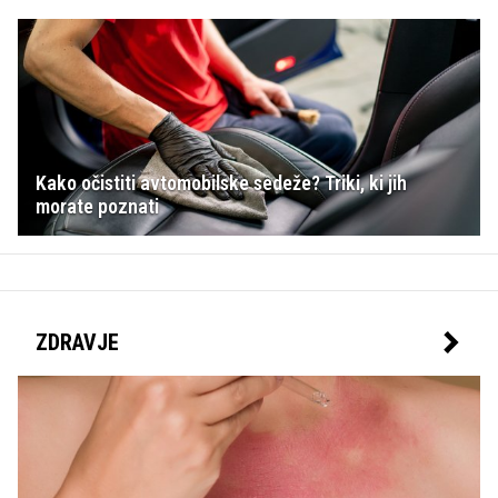
Kako očistiti avtomobilske sedeže? Triki, ki jih
morate poznati
ZDRAVJE