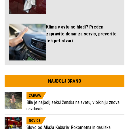
Klima v avtu ne hladi? Preden
zapravite denar za servis, preverite
teh pet stvari
NAJBOLJ BRANO
ZABAVA
Bila je najbolj seksi ženska na svetu, v bikiniju znova
navdušila
NOVICE
Slovo od Aljaža Kaburja: Rokometna in gasilska