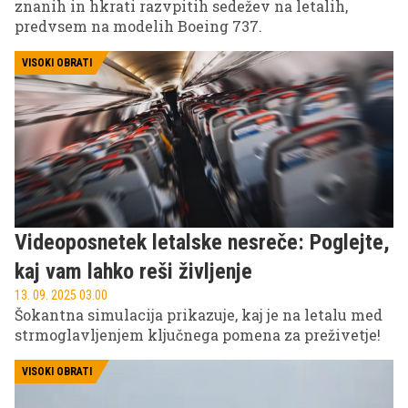
znanih in hkrati razvpitih sedežev na letalih,
predvsem na modelih Boeing 737.
VISOKI OBRATI
Videoposnetek letalske nesreče: Poglejte,
kaj vam lahko reši življenje
13. 09. 2025 03.00
Šokantna simulacija prikazuje, kaj je na letalu med
strmoglavljenjem ključnega pomena za preživetje!
VISOKI OBRATI