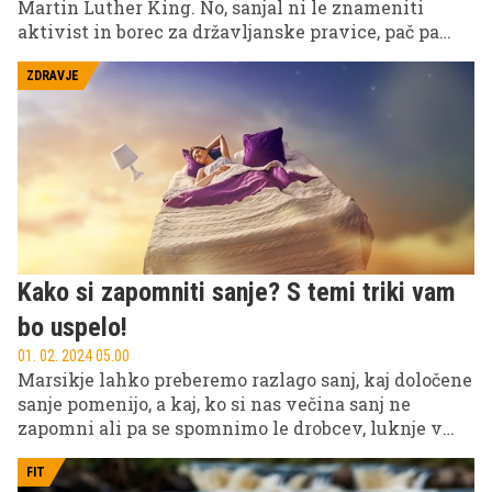
Martin Luther King. No, sanjal ni le znameniti
aktivist in borec za državljanske pravice, pač pa
tudi številni znanstveniki, glasbeniki, pisatelji in
inovatorji, ki so navdih za nekatera svoja
ZDRAVJE
revolucionarna dela dobili v svojih lucidnih sanjah
in idejo nato pretopili v resničnost.
Kako si zapomniti sanje? S temi triki vam
bo uspelo!
01. 02. 2024 05.00
Marsikje lahko preberemo razlago sanj, kaj določene
sanje pomenijo, a kaj, ko si nas večina sanj ne
zapomni ali pa se spomnimo le drobcev, luknje v
spominu pa so običajno prevelike, da bi jih lahko
zakrpali. Bi si radi zapomnili, kaj sanjate? Odkrili
FIT