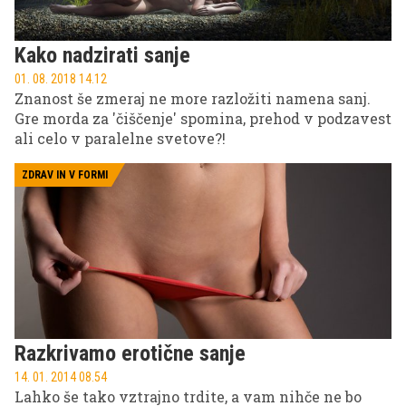
Kako nadzirati sanje
01. 08. 2018 14.12
Znanost še zmeraj ne more razložiti namena sanj.
Gre morda za 'čiščenje' spomina, prehod v podzavest
ali celo v paralelne svetove?!
ZDRAV IN V FORMI
Razkrivamo erotične sanje
14. 01. 2014 08.54
Lahko še tako vztrajno trdite, a vam nihče ne bo