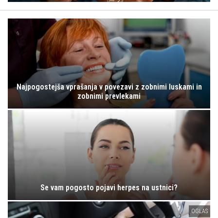
Najpogostejša vprašanja v povezavi z zobnimi luskami in
zobnimi prevlekami
Se vam pogosto pojavi herpes na ustnici?
OGLAS