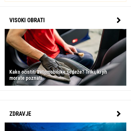
VISOKI OBRATI
Kako očistiti avtomobilske sedeže? Triki, ki jih
morate poznati
ZDRAVJE