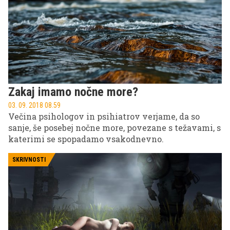
smo metodo, s katero vam bo to uspelo.
Zakaj imamo nočne more?
03. 09. 2018 08.59
Večina psihologov in psihiatrov verjame, da so
sanje, še posebej nočne more, povezane s težavami, s
katerimi se spopadamo vsakodnevno.
SKRIVNOSTI