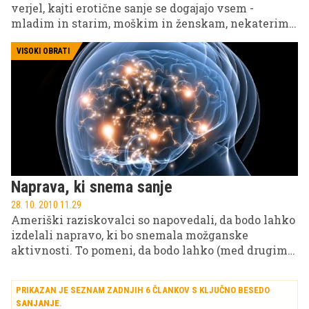
verjel, kajti erotične sanje se dogajajo vsem -
mladim in starim, moškim in ženskam, nekaterim
pa se določene sanje celo ponavljajo.
VISOKI OBRATI
Naprava, ki snema sanje
28. 10. 2010 11.29
Ameriški raziskovalci so napovedali, da bodo lahko
izdelali napravo, ki bo snemala možganske
aktivnosti. To pomeni, da bodo lahko (med drugim)
elektronsko posneli in interpretirali sanje.
PRIKAZAN JE SEZNAM ZADNJIH 6 ČLANKOV S KLJUČNO BESEDO
SANJANJE
.