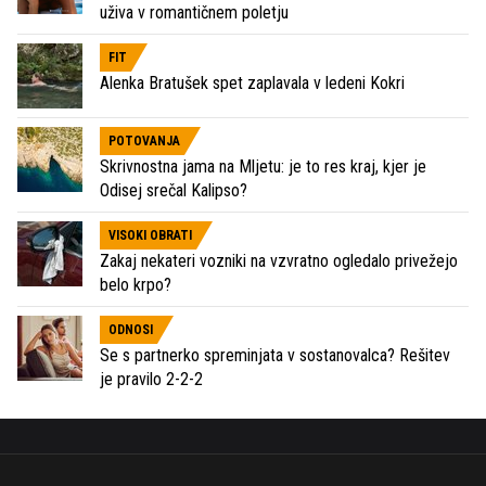
uživa v romantičnem poletju
FIT
Alenka Bratušek spet zaplavala v ledeni Kokri
POTOVANJA
Skrivnostna jama na Mljetu: je to res kraj, kjer je
Odisej srečal Kalipso?
VISOKI OBRATI
Zakaj nekateri vozniki na vzvratno ogledalo privežejo
belo krpo?
ODNOSI
Se s partnerko spreminjata v sostanovalca? Rešitev
je pravilo 2-2-2