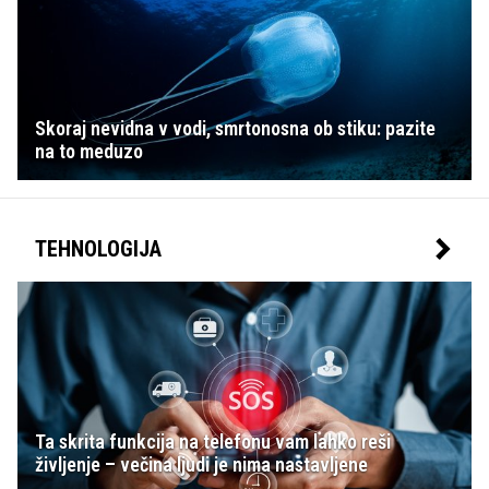
Skoraj nevidna v vodi, smrtonosna ob stiku: pazite
na to meduzo
TEHNOLOGIJA
Ta skrita funkcija na telefonu vam lahko reši
življenje – večina ljudi je nima nastavljene