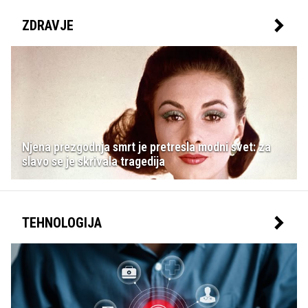
ZDRAVJE
Njena prezgodnja smrt je pretresla modni svet: za
slavo se je skrivala tragedija
TEHNOLOGIJA