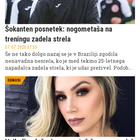
Šokanten posnetek: nogometaša na
treningu zadela strela
07. 07. 2020 07.53
Še ne tako dolgo nazaj se je v Braziliji zgodila
nenavadna nesreča, ko je med tekmo 25-letnega
napadalca zadela strela, ki je udar preživel. Podobno
nesrečo je doživel 16-letni vratar Ivan Zaborovski,
ki ga je strela zadela na treningu.
ODNOSI