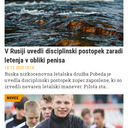
V Rusiji uvedli disciplinski postopek zaradi
letenja v obliki penisa
14. 12. 2020 10.14
Ruska nizkocenovna letalska družba Pobeda je
uvedla disciplinski postopek zoper zaposlene, ki so
izvedli nevaren letalski manever. Pilota sta
namreč iz solidarnosti do nogometaša, ki je vpleten
v spolni škandal, z letalom na radarski sliki izrisala
NOVICE
penis.