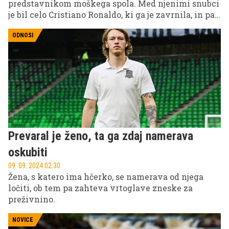
predstavnikom moškega spola. Med njenimi snubci
je bil celo Cristiano Ronaldo, ki ga je zavrnila, in pa
voznik formule 1.
ODNOSI
Prevaral je ženo, ta ga zdaj namerava
oskubiti
09. 09. 2024 02.30
Žena, s katero ima hčerko, se namerava od njega
ločiti, ob tem pa zahteva vrtoglave zneske za
preživnino.
NOVICE