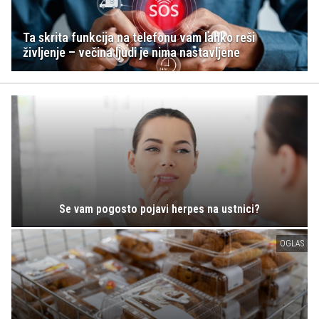
Ta skrita funkcija na telefonu vam lahko reši
življenje – večina ljudi je nima nastavljene
Se vam pogosto pojavi herpes na ustnici?
OGLAS