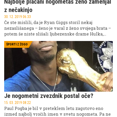
Najbolje plačani nogometaš ženo zamenjal
z nečakinjo
30. 12. 2019 06.33
Če ste mislili, da je Ryan Giggs storil nekaj
nezaslišanega – ženo je varal z ženo svojega brata –
potem še niste slišali ljubezenske drame Hulka,
brazilskega napadalca in najbolje plačanega
nogometaša na Kitajskem.
ŠPORTI Z ŽOGO
Je nogometni zvezdnik postal oče?
15. 03. 2019 08.22
Paul Pogba je bil v preteklem letu zagotovo eno
izmed najbolj vročih imen v svetu nogometa. Pa ne