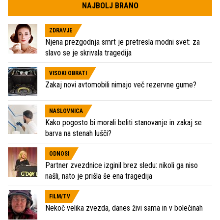
NAJBOLJ BRANO
ZDRAVJE
Njena prezgodnja smrt je pretresla modni svet: za
slavo se je skrivala tragedija
VISOKI OBRATI
Zakaj novi avtomobili nimajo več rezervne gume?
NASLOVNICA
Kako pogosto bi morali beliti stanovanje in zakaj se
barva na stenah lušči?
ODNOSI
Partner zvezdnice izginil brez sledu: nikoli ga niso
našli, nato je prišla še ena tragedija
FILM/TV
Nekoč velika zvezda, danes živi sama in v bolečinah