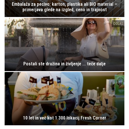
Embalaža za pecivo: karton, plastika ali BIO material –
primerjava glede na izgled, ceno in trajnost
OGLAS
Postali ste družina in življenje ... teče dalje
10 let in več kot 1.300 lokacij Fresh Corner