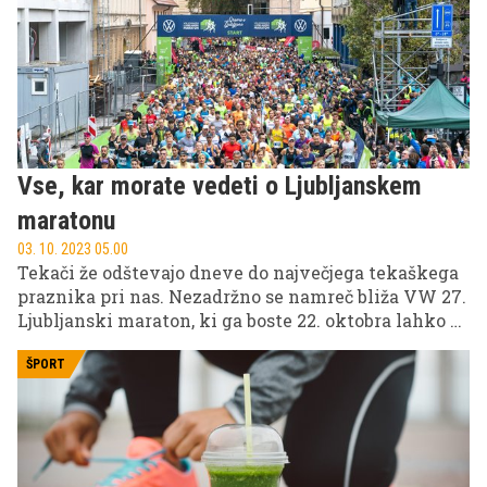
Vse, kar morate vedeti o Ljubljanskem
maratonu
03. 10. 2023 05.00
Tekači že odštevajo dneve do največjega tekaškega
praznika pri nas. Nezadržno se namreč bliža VW 27.
Ljubljanski maraton, ki ga boste 22. oktobra lahko v
živo spremljali na POP TV. Pok pištole bo znak
štarta označil ob 9. uri.
ŠPORT