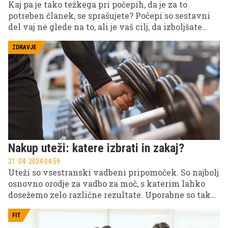
Kaj pa je tako težkega pri počepih, da je za to
potreben članek, se sprašujete? Počepi so sestavni
del vaj ne glede na to, ali je vaš cilj, da izboljšate
vzdržljivost, pridobite mišično maso, povečate
eksplozivnost ali hočete izgubiti odvečno
ZDRAVJE
maščobo/kilograme. A napredek je možen zgolj, če
počepe izvajate pravilno. Čeprav izvajanje te
funkcionalne vaje za krepitev spodnjega dela telesa
ni tehnično zahtevno, nepoučeni počepe skoraj
zagotovo izvajajo napačno. S pravilno tehniko boste
hkrati trenirali noge, trebušne mišice, trup in
zadnjico, v nasprotnem primeru pa lahko tvegate
poškodbo.
Nakup uteži: katere izbrati in zakaj?
21. 04. 2024 04.59
Uteži so vsestranski vadbeni pripomoček. So najbolj
osnovno orodje za vadbo za moč, s katerim lahko
dosežemo zelo različne rezultate. Uporabne so tako
za začetnike kot izkušene uporabnike, pa tudi
starejše, saj med drugim preprečujejo mišično
FIT