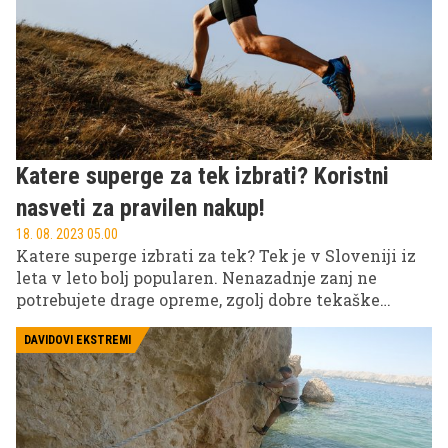
toda osvojiti pravilno tehniko ni tako zelo lahko.
Katere superge za tek izbrati? Koristni
nasveti za pravilen nakup!
18. 08. 2023 05.00
Katere superge izbrati za tek? Tek je v Sloveniji iz
leta v leto bolj popularen. Nenazadnje zanj ne
potrebujete drage opreme, zgolj dobre tekaške
copate. Marsikdo se pri izbiri tekaških superg
zanaša na mnenje prijatelja, a dobronameren nasvet
DAVIDOVI EKSTREMI
se lahko izkaže za zelo napačnega. Zakaj,
razkrijemo v nadaljevanju.