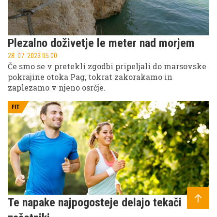
Plezalno doživetje le meter nad morjem
28. 07. 2023 05.00
Če smo se v pretekli zgodbi pripeljali do marsovske
pokrajine otoka Pag, tokrat zakorakamo in
zaplezamo v njeno osrčje.
FIT
Te napake najpogosteje delajo tekači