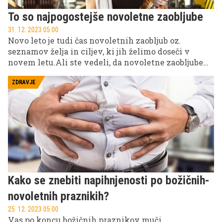
ko se nas poloti slaba volja ali depresija in ji znamo
To so najpogostejše novoletne zaobljube
preprečiti načrte. Ste vedeli, da je depresija pri
ženkah dvakrat do trikrat pogostejša kot pri
31. 12. 2023 05.00
Novo leto je tudi čas novoletnih zaobljub oz.
moških?
seznamov želja in ciljev, ki jih želimo doseči v
novem letu.Ali ste vedeli, da novoletne zaobljube
izpolni manj kot desetina ljudi? Če ne želite biti del
te ''črne'' statistike, preberite naslednji prispevek
ZDRAVJE
ter odkrijte recept za uspešno doseganje novoletnih
zaobljub in sledenje sanjam.
Kako se znebiti napihnjenosti po božičnih-
novoletnih praznikih?
25. 12. 2023 05.00
Vas po koncu božičnih praznikov muči