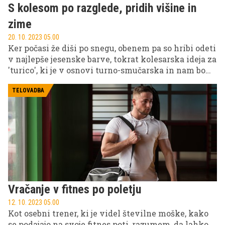
S kolesom po razglede, pridih višine in
zime
20. 10. 2023 05.00
Ker počasi že diši po snegu, obenem pa so hribi odeti
v najlepše jesenske barve, tokrat kolesarska ideja za
'turico', ki je v osnovi turno-smučarska in nam bo
zato prinesla tudi zimski 'vibe', predvsem pa
preprosto dostopne razglede. Struška je hrib za
TELOVADBA
vsakogar tako glede zahtevnosti kot težavnosti,
odvisno, kje začnemo in kje vozimo. Mi smo se je
lotili po klasiki preko Križovca.
Vračanje v fitnes po poletju
12. 10. 2023 05.00
Kot osebni trener, ki je videl številne moške, kako
se podajajo na svoje fitnes poti, razumem, da lahko