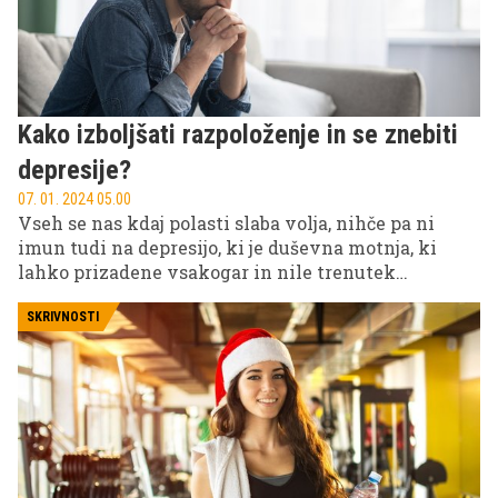
Kako izboljšati razpoloženje in se znebiti
depresije?
07. 01. 2024 05.00
Vseh se nas kdaj polasti slaba volja, nihče pa ni
imun tudi na depresijo, ki je duševna motnja, ki
lahko prizadene vsakogar in nile trenutek
otožnosti ali žalosti. Povzroči utrujenost, odvečnost,
občutek nemoči in obupa, izčrpanost in nevrednost.
SKRIVNOSTI
Pojavi se bolečina, za katero zdravniki ne poznajo
organskega vzroka. Nedavno smo obeleževali
najbolj depresiven dan v letu – strokovnjaki
opozarjajo na negativne posledice takšni dni, ki
dajejo poceni izgovor za negativno počutje. Ali je ta
dan res to, za kar se razglaša ali ne, niti ni
pomembno, bolj je pomembno, da znamo ukrepati,