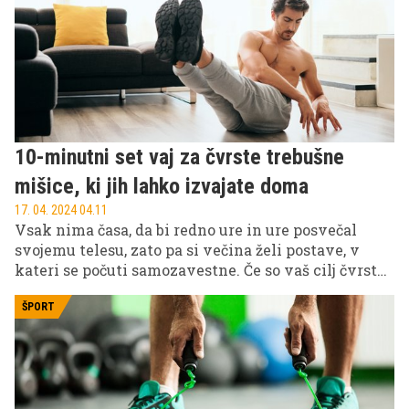
atrofijo. Odlične so za preoblikovanje telesa,
hujšanje, povečanje moči, mišične mase itd. A
katere in kako težke uteži izbrati, da boste prišli do
rezultata? Imamo odgovor(e).
10-minutni set vaj za čvrste trebušne
mišice, ki jih lahko izvajate doma
17. 04. 2024 04.11
Vsak nima časa, da bi redno ure in ure posvečal
svojemu telesu, zato pa si večina želi postave, v
kateri se počuti samozavestne. Če so vaš cilj čvrste
trebušne mišice in se prepoznate v prejšnji povedi,
vam predlagamo, da se za krepitev trebušnih mišic
ŠPORT
poslužite naslednjega sklopa vaj, ki vam bo vzel
vsega deset minut, rezultat pa ne bo izostal.