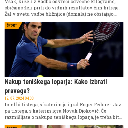
Vsak, ki želi z vadbo odvreči odvečne kilograme,
običajno želi priti do vidnih rezultatov čim hitreje.
Žal v svetu vadbe bližnjice (domala) ne obstajajo,
zato pa se lahko lotite določenih vaj oz. vrste
treninga, s katerim do cilja pridete hitreje. Tak
ŠPORT
primer je vrsta vaj z lastno telesno težo, ki hitro
topi kilograme.
Nakup teniškega loparja: Kako izbrati
pravega?
12. 07. 2024 04.00
Imel bi tistega, s katerim je igral Roger Federer. Jaz
pa tistega, s katerim igra Novak Djoković. Če
razmišljate o nakupu teniškega loparja, je treba biti,
podobno kot pri kolesih, pozoren na marsikaj in ne