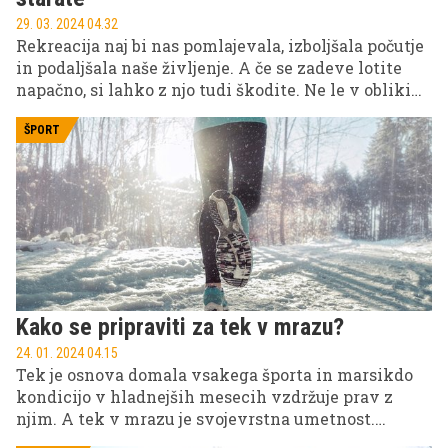
29. 03. 2024 04.32
Rekreacija naj bi nas pomlajevala, izboljšala počutje
in podaljšala naše življenje. A če se zadeve lotite
napačno, si lahko z njo tudi škodite. Ne le v obliki
poškodb, zaradi napačnega treninga se lahko tudi
hitreje starate.
ŠPORT
Kako se pripraviti za tek v mrazu?
24. 01. 2024 04.15
Tek je osnova domala vsakega športa in marsikdo
kondicijo v hladnejših mesecih vzdržuje prav z
njim. A tek v mrazu je svojevrstna umetnost.
Zimski tek od nas zahteva precej več premisleka