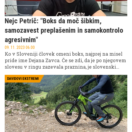
Nejc Petrič: ''Boks da moč šibkim,
samozavest preplašenim in samokontrolo
agresivnim''
09. 11. 2023 06.00
Ko v Sloveniji človek omeni boks, najprej na misel
pride ime Dejana Zavca. Če se zdi, da je po njegovem
slovesu v ringu zazevala praznina, je slovenski
boks v resnici v zelo dobrih rokah oz. rokavicah, saj
je tu mladi Nejc Petrič, trenutno najboljši slovenski
DAVIDOVI EKSTREMI
boksar, ki tudi ali pa prav po zaslugi ''mistra
Simpatikusa'' upa sanjati velike sanje. ''Če si se
dovolj žrtvoval in dovolj vložil v svoje priprave,
morajo nekatere stvari preprosto uspeti,'' pove Nejc,
ki si želi poseči po zvezdah.