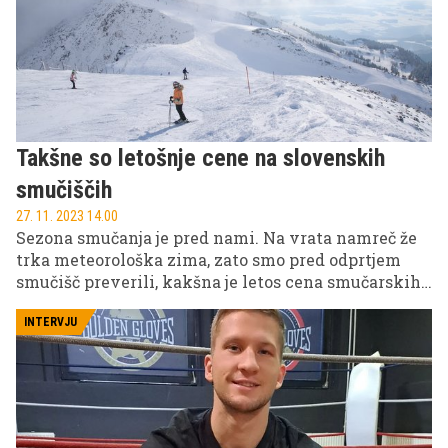
Takšne so letošnje cene na slovenskih
smučiščih
27. 11. 2023 14.00
Sezona smučanja je pred nami. Na vrata namreč že
trka meteorološka zima, zato smo pred odprtjem
smučišč preverili, kakšna je letos cena smučarskih
kart oz. vozovnic.
INTERVJU