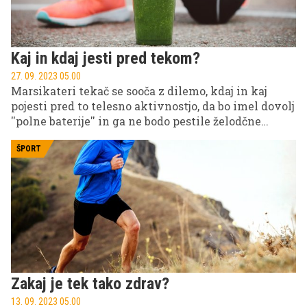
Kaj in kdaj jesti pred tekom?
27. 09. 2023 05.00
Marsikateri tekač se sooča z dilemo, kdaj in kaj
pojesti pred to telesno aktivnostjo, da bo imel dovolj
''polne baterije'' in ga ne bodo pestile želodčne
težave.
ŠPORT
Zakaj je tek tako zdrav?
13. 09. 2023 05.00