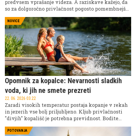
predvsem vprašanje videza. A raziskave kažejo, da
so za dolgoročno privlačnost pogosto pomembnejše
osebnostne lastnosti kot popolne trebušne mišice
ali drag avtomobil.
NOVICE
Opomnik za kopalce: Nevarnosti sladkih
voda, ki jih ne smete prezreti
22. 06. 2026 03.22
Zaradi visokih temperatur postaja kopanje v rekah
in jezerih vse bolj priljubljeno. Kljub privlačnosti
"divjih" kopališč je potrebna previdnost. Bodite
pozorni na tokove, podvodno rastlinje in
nepredvidljivo globino. Opozorila jemljite resno, da
POTOVANJA