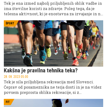
Tek je ena izmed najbolj priljubljenih oblik vadbe in
ima številne koristi za zdravje. Poleg tega, da je
telesna aktivnost, ki je enostavna za izvajanje in ne
zahteva posebne opreme, ima tek tudi številne
pozitivne učinke na telo in um.
ŠPORT
Kakšna je pravilna tehnika teka?
28. 08. 2023 05.00
Tek je sila priljubljena rekreacija med Slovenci.
Čeprav od posameznika ne terja dosti in je na videz
povsem preprosta oblika rekreacije, si z
nevednostjo lahko delate več škode kot koristi za
vaše zdravje. Ključna pa je pravilna tehnika teka,
FIT