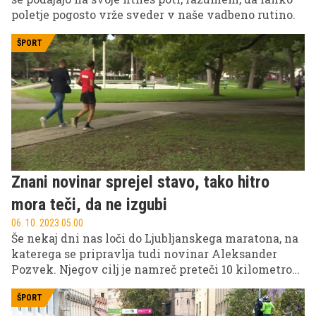
poletje pogosto vrže sveder v naše vadbeno rutino.
ŠPORT
Znani novinar sprejel stavo, tako hitro
mora teči, da ne izgubi
06. 10. 2023 05.00
Še nekaj dni nas loči do Ljubljanskega maratona, na
katerega se pripravlja tudi novinar Aleksander
Pozvek. Njegov cilj je namreč preteči 10 kilometrov,
a ob tem se marsikdo sprašuje, ali mu bo tudi res
uspelo? Še več, padla je tudi stava. Torej, ali bo
ŠPORT
pretekel to razdaljo v manj kot eni uri?