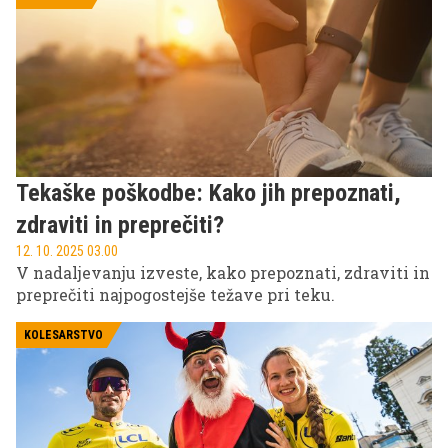
ali drage opreme, le dobre športne copate in nekaj
volje.
Tekaške poškodbe: Kako jih prepoznati,
zdraviti in preprečiti?
12. 10. 2025 03.00
V nadaljevanju izveste, kako prepoznati, zdraviti in
preprečiti najpogostejše težave pri teku.
KOLESARSTVO