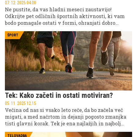
07. 12. 2025 04.00
Ne pustite, da vas hladni meseci zaustavijo!
Odkrijte pet odličnih športnih aktivnosti, ki vam
bodo pomagale ostati v formi, ohranjati dobro
počutje in uživati v gibanju skozi jesen in zimo, tudi
ko motivacija upade. Poiščite svoje najljubše v vodi,
ŠPORT
v naravi ali v telovadnici.
Tek: Kako začeti in ostati motiviran?
05. 11. 2025 12.15
Večina od nas si vsako leto reče, da bo začela več
migati, a med načrtom in dejanji pogosto zmanjka
tisti glavni korak. Tek je ena najlažjih in najbolj
učinkovitih oblik rekreacije, s katero lahko začnete
kjerkoli in kadarkoli. Ne potrebujete fitnes kartice
TELOVADBA