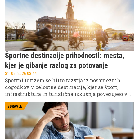
se izognete tragediji in uživate v varni osvežitvi.
Športne destinacije prihodnosti: mesta,
kjer je gibanje razlog za potovanje
31. 05. 2026 03.44
Športni turizem se hitro razvija iz posameznih
dogodkov v celostne destinacije, kjer se šport,
infrastruktura in turistična izkušnja povezujejo v
enoten produkt. V Evropi tako nastajajo mesta in
regije, kjer obiskovalci ne prihajajo več samo na
ZDRAVJE
tekme, ampak zaradi aktivnega načina življenja, ki
je dostopen skozi vse leto.