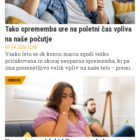
Tako sprememba ure na poletni čas vpliva
na naše počutje
09. 04. 2026 12.00
Vsako leto se ob koncu marca zgodi težko
pričakovana in skoraj neopazna sprememba, ki pa
ima presenetljivo velik vpliv na naše telo – premik
ure na poletni čas.
ODNOSI