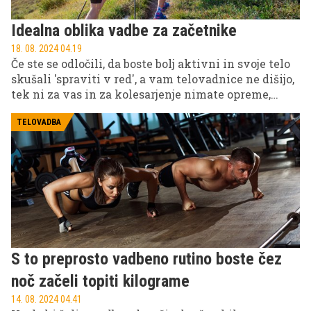
Idealna oblika vadbe za začetnike
18. 08. 2024 04.19
Če ste se odločili, da boste bolj aktivni in svoje telo
skušali 'spraviti v red', a vam telovadnice ne dišijo,
tek ni za vas in za kolesarjenje nimate opreme,
lahko poskusite s hojo. Hitra hoja po ravnem, hoja v
hrib in nordijska hoja so se izkazale za izjemno
TELOVADBA
učinkovito obliko rekreacije, s katero si boste
sčasoma izoblikovali telo in se znebili odvečnih
kilogramov.
S to preprosto vadbeno rutino boste čez
noč začeli topiti kilograme
14. 08. 2024 04.41