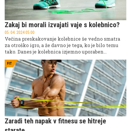
Zakaj bi morali izvajati vaje s kolebnico?
05. 04. 2024 05.00
Večina preskakovanje kolebnice še vedno smatra
za otroško igro, a že davno je tega, ko je bilo temu
tako. Danes je kolebnica izjemno uporaben
pripomoček za vadbo, ki prinaša številne koristi za
zdravje in telo.
FIT
Zaradi teh napak v fitnesu se hitreje
starate