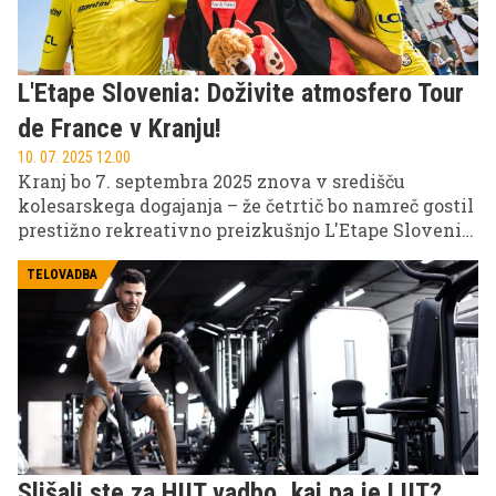
L'Etape Slovenia: Doživite atmosfero Tour
de France v Kranju!
10. 07. 2025 12.00
Kranj bo 7. septembra 2025 znova v središču
kolesarskega dogajanja – že četrtič bo namreč gostil
prestižno rekreativno preizkušnjo L'Etape Slovenia
by Tour de France, ki rekreativnim kolesarjem
ponuja edinstveno priložnost, da okusijo čar
TELOVADBA
legendarne francoske dirke. Prijave so že v polnem
teku, dirko pa bomo letos lahko prvič spremljali v
živo na POP TV!
Slišali ste za HIIT vadbo, kaj pa je LIIT?