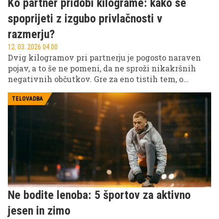
Ko partner pridobi kilograme: kako se
spoprijeti z izgubo privlačnosti v
razmerju?
12. 03. 2026 04.00
Dvig kilogramov pri partnerju je pogosto naraven
pojav, a to še ne pomeni, da ne sproži nikakršnih
negativnih občutkov. Gre za eno tistih tem, o
katerih se redko govori in na katero se lahko
pripenjajo močni negativni občutki, če se z njo
TELOVADBA
soočamo. A kljub temu gre za temo, ki je realnost
marsikatere dolgotrajne zveze.
Ne bodite lenoba: 5 športov za aktivno
jesen in zimo