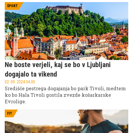
bolj zapletena in je težko reči, kaj je treba obleči, saj
je to odvisno od več dejavnikov. Skrivnost ni v
ŠPORT
najdražji kolesarski jakni, ampak plastenju oz. da se
oblečeš tako, da si pripravljen na različne razmere.
Običajno pa so tri plasti oblačil dovolj.
Ne boste verjeli, kaj se bo v Ljubljani
dogajalo ta vikend
02. 09. 2024 04.00
Središče pestrega dogajanja bo park Tivoli, medtem
ko bo Hala Tivoli gostila zvezde košarkarske
Evrolige.
FIT