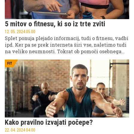
5 mitov o fitnesu, ki so iz trte zviti
12. 05. 2024 05.00
Splet ponuja plejado informacij, tudi o fitnesu, vadbi
ipd. Ker pa se prek interneta širi vse, naletimo tudi
na veliko neumnosti. Tokrat ob pomoči osebnega
trenerja Daniela Jeloviča razbijamo nekatere mite o
fitnesu.
FIT
Kako pravilno izvajati počepe?
22. 04. 2024 04.00