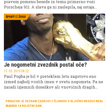
pravem pomenu besede in temu primerno vozi
Porscheja 911. A slava ga ni zaslepila, saj ostaja
skromen. Vsaj tako priča fotografija, ki jo je objavil
slovenski košarkar Edo Murić, na kateri se Luka s
ŠPORTI Z ŽOGO
treninga vrača s fičotom!
Je nogometni zvezdnik postal oče?
15. 03. 2019 08.22
Paul Pogba je bil v preteklem letu zagotovo eno
izmed najbolj vročih imen v svetu nogometa. Pa ne
zaradi izjemnih dosežkov ali vnovičnih dragih
prestopov, temveč predvsem zaradi velikih
nesoglasij s trenerjem moštva Manchester United
PRIKAZAN JE SEZNAM ZADNJIH 2 ČLANKOV S KLJUČNO BESEDO
REAL
Josejem Mourinhom, ki so privedla celo tako daleč,
MADRID 18 ROJSTNI DAN
.
da so rdeči vragi portugalskega stratega konec leta