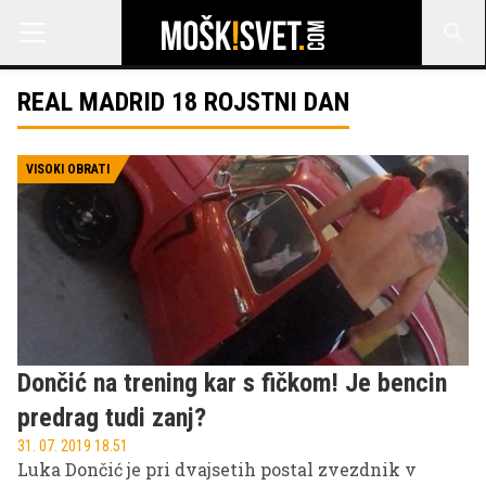
REAL MADRID 18 ROJSTNI DAN
VISOKI OBRATI
Dončić na trening kar s fičkom! Je bencin
predrag tudi zanj?
31. 07. 2019 18.51
Luka Dončić je pri dvajsetih postal zvezdnik v