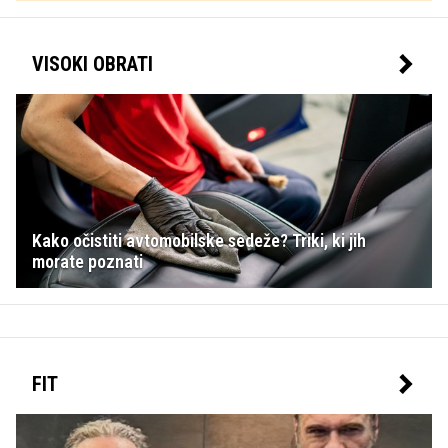
predčasno odslovili. A to ni bil prvi spor s trenerjem
otoškega kluba; temperamentni Francoz se je v
VISOKI OBRATI
preteklosti sprl tudi že z legendarnim Alexom
Fergusonom. Kdo je pravzaprav mladi nogometni
vezist, ki se pri 26 letih lahko pohvali s pestro
igralsko zgodovino in številnimi lovorikami, pred
tedni pa naj bi dobil tudi povsem novo življenjsko
vlogo – postal naj bi očka!
Kako očistiti avtomobilske sedeže? Triki, ki jih
morate poznati
FIT