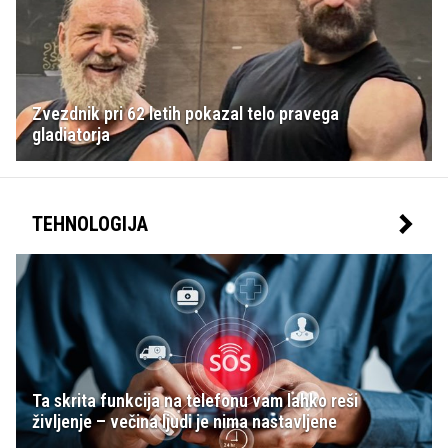
Zvezdnik pri 62 letih pokazal telo pravega
gladiatorja
TEHNOLOGIJA
Ta skrita funkcija na telefonu vam lahko reši
življenje – večina ljudi je nima nastavljene