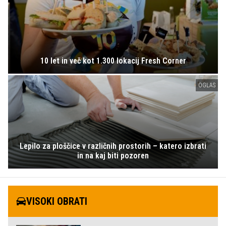
10 let in več kot 1.300 lokacij Fresh Corner
OGLAS
Lepilo za ploščice v različnih prostorih – katero izbrati
in na kaj biti pozoren
VISOKI OBRATI