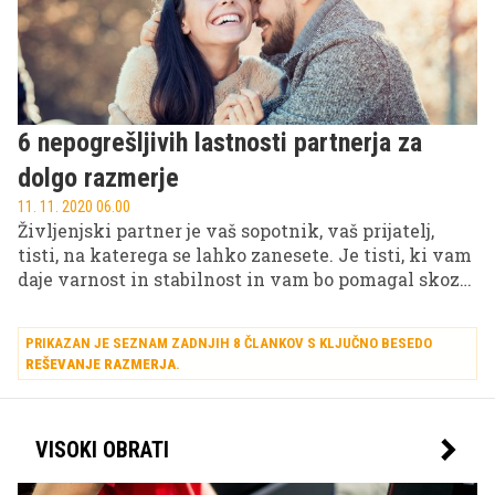
6 nepogrešljivih lastnosti partnerja za
dolgo razmerje
11. 11. 2020 06.00
Življenjski partner je vaš sopotnik, vaš prijatelj,
tisti, na katerega se lahko zanesete. Je tisti, ki vam
daje varnost in stabilnost in vam bo pomagal skozi
življenje. Med vama sta ljubezen in spoštovanje,
delita si skupne vrednote, sta usklajena in si
PRIKAZAN JE SEZNAM ZADNJIH 8 ČLANKOV S KLJUČNO BESEDO
izpolnjujeta potrebe. Če želite recept za dolgo zvezo,
REŠEVANJE RAZMERJA
.
ste prišli na pravi naslov.
VISOKI OBRATI