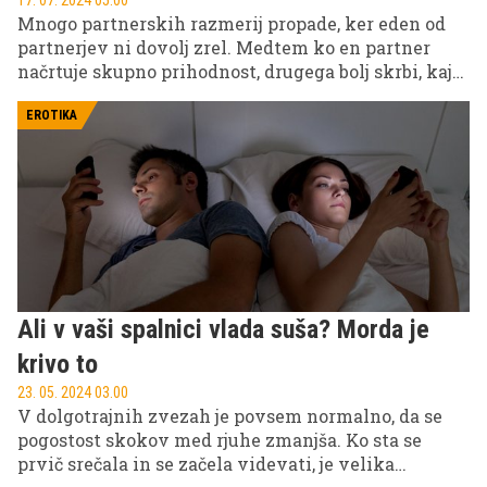
Mnogo partnerskih razmerij propade, ker eden od
partnerjev ni dovolj zrel. Medtem ko en partner
načrtuje skupno prihodnost, drugega bolj skrbi, kaj
bo oblekel v petek zvečer. Leta pri zrelosti ne igrajo
posebne vloge, saj so nekateri zreli že pri
EROTIKA
osemnajstih, drugi pa nezreli še pri štiridesetih. In
kaj moškega naredi zrelega?
Ali v vaši spalnici vlada suša? Morda je
krivo to
23. 05. 2024 03.00
V dolgotrajnih zvezah je povsem normalno, da se
pogostost skokov med rjuhe zmanjša. Ko sta se
prvič srečala in se začela videvati, je velika