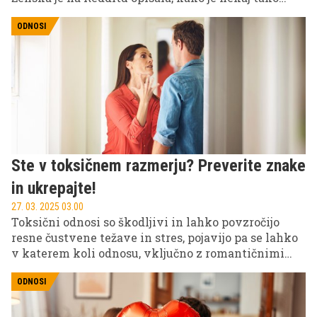
vsakdanjega, kot je brisača, skoraj povzročilo razpad
zveze – in sprožilo burne odzive spletne skupnosti.
ODNOSI
Ste v toksičnem razmerju? Preverite znake
in ukrepajte!
27. 03. 2025 03.00
Toksični odnosi so škodljivi in lahko povzročijo
resne čustvene težave in stres, pojavijo pa se lahko
v katerem koli odnosu, vključno z romantičnimi
odnosi, prijateljstvi, poslovnimi odnosi in
družinskimi odnosi.
ODNOSI