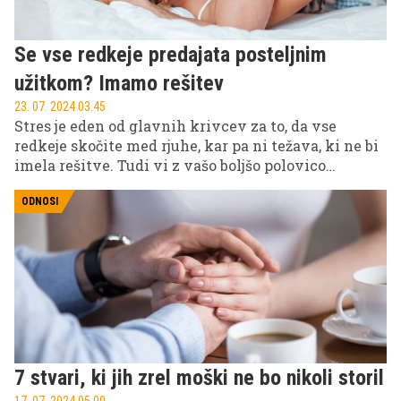
Se vse redkeje predajata posteljnim
užitkom? Imamo rešitev
23. 07. 2024 03.45
Stres je eden od glavnih krivcev za to, da vse
redkeje skočite med rjuhe, kar pa ni težava, ki ne bi
imela rešitve. Tudi vi z vašo boljšo polovico
ugotavljate, da službene, starševske in vsakdanje
skrbi ugašajo vajino željo po intimnosti in je zato
ODNOSI
akcije ponoči vedno manj?
7 stvari, ki jih zrel moški ne bo nikoli storil
17. 07. 2024 05.00