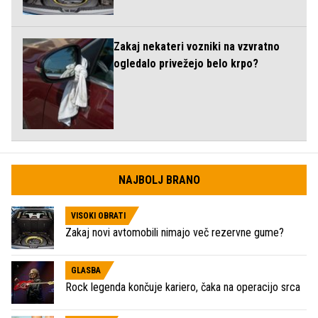
Zakaj nekateri vozniki na vzvratno
ogledalo privežejo belo krpo?
NAJBOLJ BRANO
VISOKI OBRATI
Zakaj novi avtomobili nimajo več rezervne gume?
GLASBA
Rock legenda končuje kariero, čaka na operacijo srca