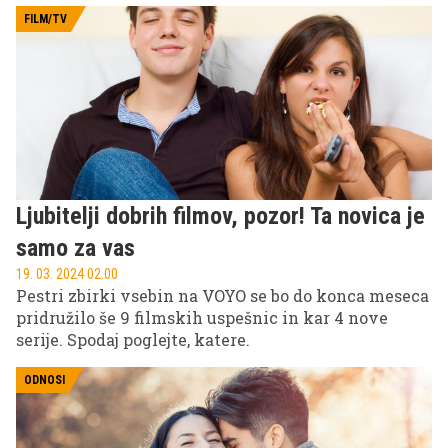
verjetnost, da se je to dogajalo precej pogosteje. Ne
glede na to, ali se je to pripetilo vsakič, ko sta se
FILM/TV
videla, vsak dan ali celo večkrat na dan, je seks v
začetni fazi razmerja lahko posledica eksplozije
strasti.
Ljubitelji dobrih filmov, pozor! Ta novica je
samo za vas
19. 03. 2024 02.00
Pestri zbirki vsebin na VOYO se bo do konca meseca
pridružilo še 9 filmskih uspešnic in kar 4 nove
serije. Spodaj poglejte, katere.
ODNOSI