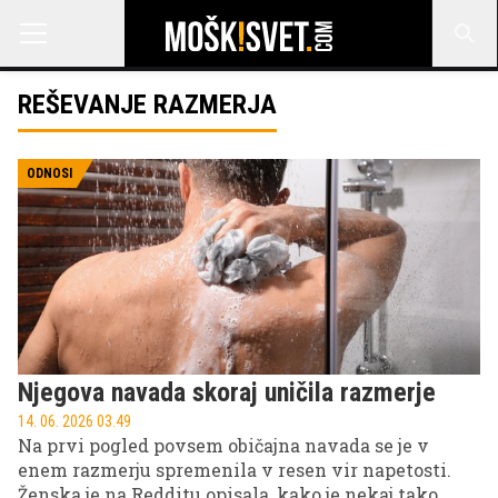
REŠEVANJE RAZMERJA
ODNOSI
Njegova navada skoraj uničila razmerje
14. 06. 2026 03.49
Na prvi pogled povsem običajna navada se je v
enem razmerju spremenila v resen vir napetosti.
Ženska je na Redditu opisala, kako je nekaj tako