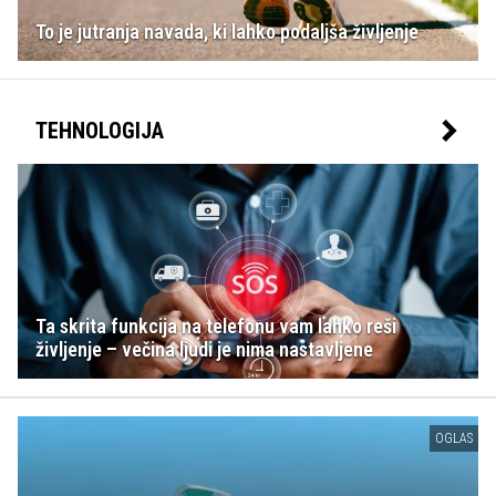
To je jutranja navada, ki lahko podaljša življenje
TEHNOLOGIJA
Ta skrita funkcija na telefonu vam lahko reši
življenje – večina ljudi je nima nastavljene
OGLAS