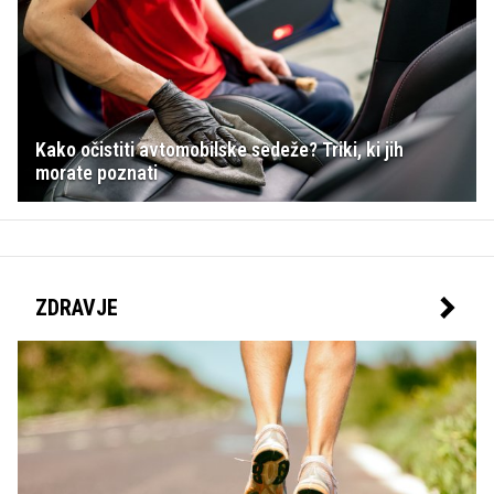
Kako očistiti avtomobilske sedeže? Triki, ki jih
morate poznati
ZDRAVJE