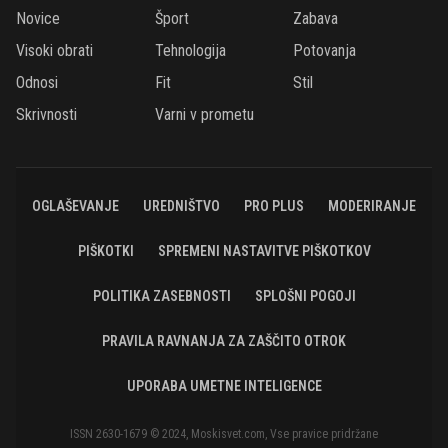
Novice
Šport
Zabava
Visoki obrati
Tehnologija
Potovanja
Odnosi
Fit
Stil
Skrivnosti
Varni v prometu
OGLAŠEVANJE
UREDNIŠTVO
PRO PLUS
MODERIRANJE
PIŠKOTKI
SPREMENI NASTAVITVE PIŠKOTKOV
POLITIKA ZASEBNOSTI
SPLOŠNI POGOJI
PRAVILA RAVNANJA ZA ZAŠČITO OTROK
UPORABA UMETNE INTELIGENCE
ISSN 2630-1679 © 2024, Moskisvet.com, Vse pravice pridržane