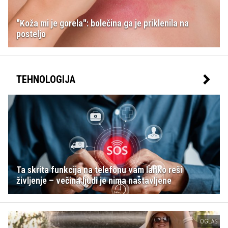
"Koža mi je gorela": bolečina ga je priklenila na
posteljo
TEHNOLOGIJA
Ta skrita funkcija na telefonu vam lahko reši
življenje – večina ljudi je nima nastavljene
OGLAS