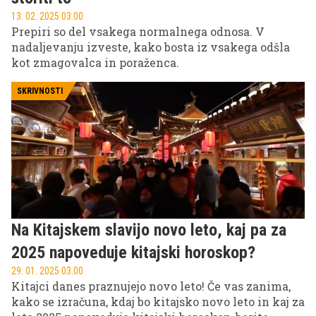
13. 02. 2025 03.00
Prepiri so del vsakega normalnega odnosa. V
nadaljevanju izveste, kako bosta iz vsakega odšla
kot zmagovalca in poraženca.
SKRIVNOSTI
Na Kitajskem slavijo novo leto, kaj pa za
2025 napoveduje kitajski horoskop?
29. 01. 2025 03.00
Kitajci danes praznujejo novo leto! Če vas zanima,
kako se izračuna, kdaj bo kitajsko novo leto in kaj za