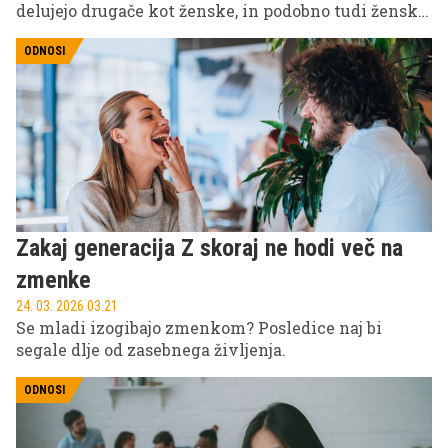
delujejo drugače kot ženske, in podobno tudi ženske,
ki so prepričane, da so od moških popolnoma
drugačne. Kaj o tem pravi znanost?
ODNOSI
Zakaj generacija Z skoraj ne hodi več na
zmenke
24. 03. 2026 03.21
Se mladi izogibajo zmenkom? Posledice naj bi
segale dlje od zasebnega življenja.
ODNOSI