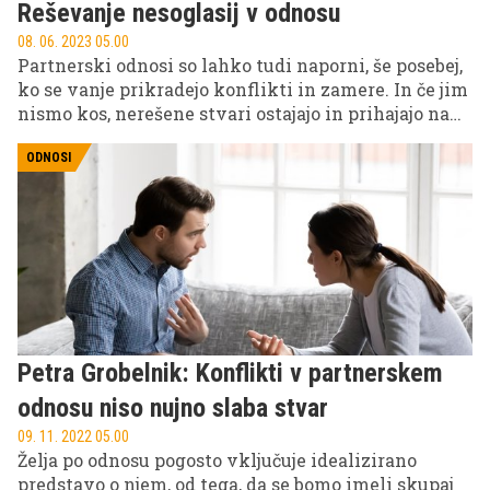
Reševanje nesoglasij v odnosu
08. 06. 2023 05.00
Partnerski odnosi so lahko tudi naporni, še posebej,
ko se vanje prikradejo konflikti in zamere. In če jim
nismo kos, nerešene stvari ostajajo in prihajajo na
površje ter nam grenijo skupno srečo. Da se to ne bi
zgodilo, je še kako pomembno, da se z njimi soočimo
ODNOSI
in jih s skupnimi močmi tudi razrešimo. Več o tem
si lahko preberete v nadaljevanju.
Petra Grobelnik: Konflikti v partnerskem
odnosu niso nujno slaba stvar
09. 11. 2022 05.00
Želja po odnosu pogosto vključuje idealizirano
predstavo o njem, od tega, da se bomo imeli skupaj