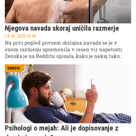
Njegova navada skoraj uničila razmerje
14. 06. 2026 03.49
Na prvi pogled povsem običajna navada se je v
enem razmerju spremenila v resen vir napetosti.
Ženska je na Redditu opisala, kako je nekaj tako
vsakdanjega, kot je brisača, skoraj povzročilo razpad
zveze – in sprožilo burne odzive spletne skupnosti.
ODNOSI
Psihologi o mejah: Ali je dopisovanje z