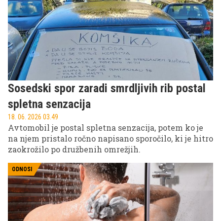
emocionalen odmik lahko indicirajo, da je v igri
pasivna agresija.
Sosedski spor zaradi smrdljivih rib postal
spletna senzacija
18. 06. 2026 03.49
Avtomobil je postal spletna senzacija, potem ko je
na njem pristalo ročno napisano sporočilo, ki je hitro
zaokrožilo po družbenih omrežjih.
ODNOSI