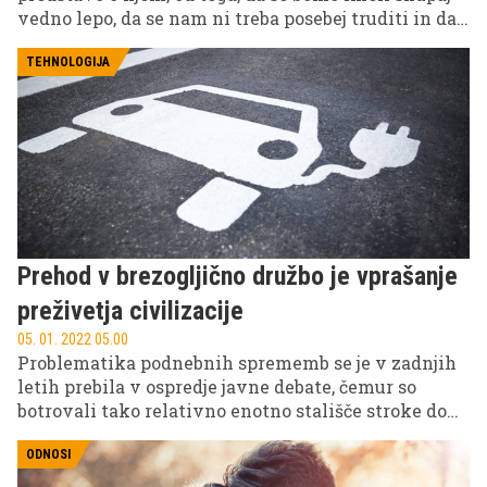
vedno lepo, da se nam ni treba posebej truditi in da
je prava ljubezen že sama po sebi neuničljiva, tako
rekoč večna, kljub vsem izzivom in preprekam.
TEHNOLOGIJA
Toda, če smo z osebo v odnosu, bo prej ali slej prišlo
do konflikta, medtem ko je od nas in partnerja
odvisno, ali bomo uspeli ohraniti svojo ljubezensko
zvezo. O tem smo se pogovarjali tudi z geštalt
terapevtko pod supervizijo, Petro Grobelnik.
Prehod v brezogljično družbo je vprašanje
preživetja civilizacije
05. 01. 2022 05.00
Problematika podnebnih sprememb se je v zadnjih
letih prebila v ospredje javne debate, čemur so
botrovali tako relativno enotno stališče stroke do
tega vprašanja kot tudi sami pojavi izrednih
vremenskih razmer. Številni verjamejo, da sta
ODNOSI
reševanje te problematike in prehod v brezogljično