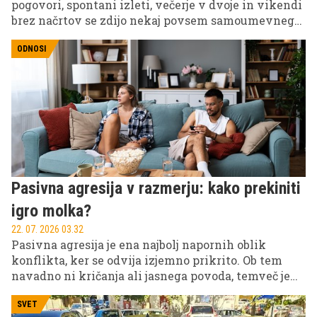
pogovori, spontani izleti, večerje v dvoje in vikendi
brez načrtov se zdijo nekaj povsem samoumevnega.
Potem pridejo služba, otroci, krediti, obveznosti in
neskončni seznami opravkov.
ODNOSI
Pasivna agresija v razmerju: kako prekiniti
igro molka?
22. 07. 2026 03.32
Pasivna agresija je ena najbolj napornih oblik
konflikta, ker se odvija izjemno prikrito. Ob tem
navadno ni kričanja ali jasnega povoda, temveč je
prisotna tišina, ki ustvarja napeto vzdušje. Hladen
ton, zavijanje z očmi, pikre pripombe ali
SVET