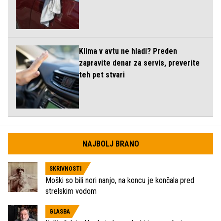
Klima v avtu ne hladi? Preden
zapravite denar za servis, preverite
teh pet stvari
NAJBOLJ BRANO
SKRIVNOSTI
Moški so bili nori nanjo, na koncu je končala pred
strelskim vodom
GLASBA