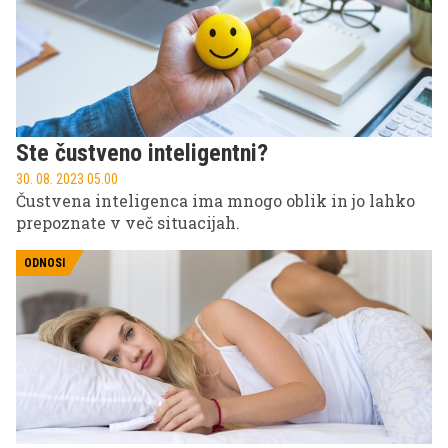
omenja virtualna resničnost, ki bi jo uporabili za
namene prevzgoje.
Ste čustveno inteligentni?
30. 08. 2023 05.00
Čustvena inteligenca ima mnogo oblik in jo lahko
prepoznate v več situacijah.
ODNOSI