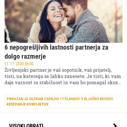
družbo nujna, če se želimo izogniti propadu
civilizacije, kot jo poznamo.
6 nepogrešljivih lastnosti partnerja za
dolgo razmerje
11. 11. 2020 06.00
Življenjski partner je vaš sopotnik, vaš prijatelj,
tisti, na katerega se lahko zanesete. Je tisti, ki vam
daje varnost in stabilnost in vam bo pomagal skozi
življenje. Med vama sta ljubezen in spoštovanje,
delita si skupne vrednote, sta usklajena in si
PRIKAZAN JE SEZNAM ZADNJIH 17 ČLANKOV S KLJUČNO BESEDO
izpolnjujeta potrebe. Če želite recept za dolgo zvezo,
REŠEVANJE KONFLIKTOV
.
ste prišli na pravi naslov.
VISOKI OBRATI