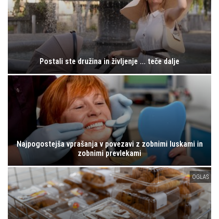
Postali ste družina in življenje ... teče dalje
Najpogostejša vprašanja v povezavi z zobnimi luskami in
zobnimi prevlekami
OGLAS