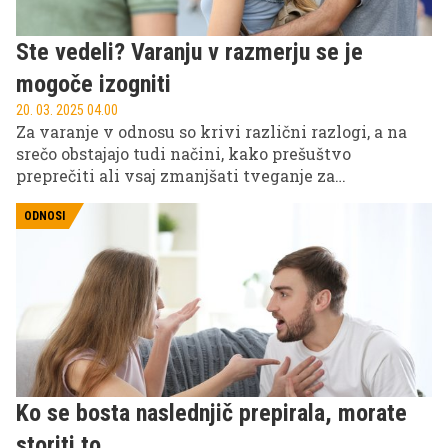
Ste vedeli? Varanju v razmerju se je
mogoče izogniti
20. 03. 2025 04.00
Za varanje v odnosu so krivi različni razlogi, a na
srečo obstajajo tudi načini, kako prešuštvo
preprečiti ali vsaj zmanjšati tveganje za
nezvestobo.
ODNOSI
Ko se bosta naslednjič prepirala, morate
storiti to