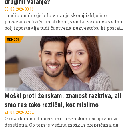
drugimi varanje?
08. 05. 2026 03.16
Tradicionalno je bilo varanje skoraj izključno
povezano s fizičnim stikom, vendar se danes vedno
bolj izpostavlja tudi čustvena nezvestoba, ki postaja
eden ključnih virov konfliktov v sodobnih odnosih.
ODNOSI
Moški proti ženskam: znanost razkriva, ali
smo res tako različni, kot mislimo
21. 04. 2026 02.52
O razlikah med moškimi in ženskami se govori že
desetletja. Ob tem je večina moških prepričana, da