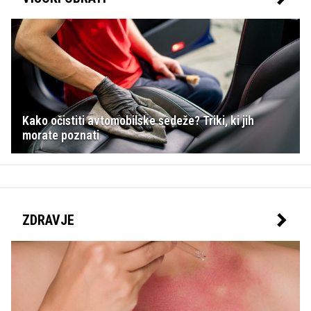
Kako očistiti avtomobilske sedeže? Triki, ki jih
morate poznati
ZDRAVJE