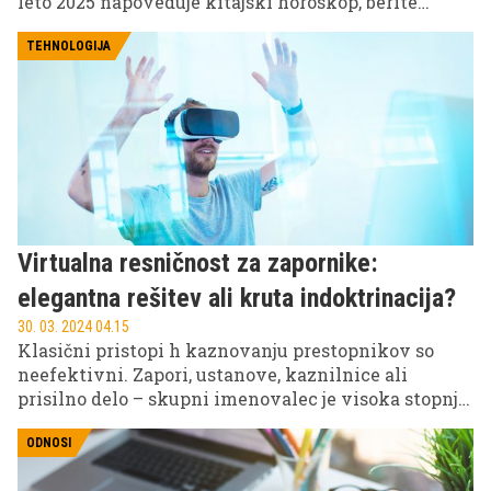
leto 2025 napoveduje kitajski horoskop, berite
naprej.
TEHNOLOGIJA
Virtualna resničnost za zapornike:
elegantna rešitev ali kruta indoktrinacija?
30. 03. 2024 04.15
Klasični pristopi h kaznovanju prestopnikov so
neefektivni. Zapori, ustanove, kaznilnice ali
prisilno delo – skupni imenovalec je visoka stopnja
ponovitvene nevarnosti in vse večja prenatrpanost.
Iskanje bolj efektivnih in humanih rešitev
ODNOSI
vključuje tudi uporabo tehnologije. Specifično se