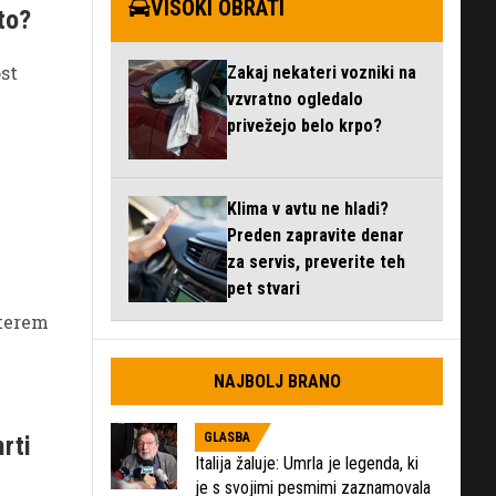
VISOKI OBRATI
to?
ost
Zakaj nekateri vozniki na
vzvratno ogledalo
privežejo belo krpo?
Klima v avtu ne hladi?
Preden zapravite denar
za servis, preverite teh
pet stvari
aterem
NAJBOLJ BRANO
GLASBA
rti
Italija žaluje: Umrla je legenda, ki
je s svojimi pesmimi zaznamovala