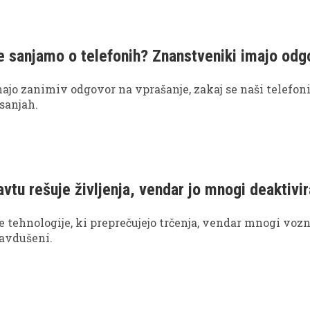
 s tem dolgoročno vplivati na svoje življenje.
ne sanjamo o telefonih? Znanstveniki imajo odg
jo zanimiv odgovor na vprašanje, zakaj se naši telefon
 sanjah.
avtu rešuje življenja, vendar jo mnogi deaktivir
ne tehnologije, ki preprečujejo trčenja, vendar mnogi voz
navdušeni.