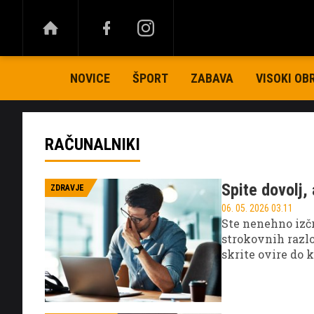
NOVICE
ŠPORT
ZABAVA
VISOKI OB
RAČUNALNIKI
Spite dovolj, 
ZDRAVJE
06. 05. 2026 03.11
Ste nenehno izčr
strokovnih razl
skrite ovire do 