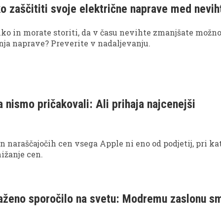
ko zaščititi svoje električne naprave med nevih
ahko in morate storiti, da v času nevihte zmanjšate možn
nja naprave? Preverite v nadaljevanju.
 nismo pričakovali: Ali prihaja najcenejši
 in naraščajočih cen vsega Apple ni eno od podjetij, pri k
nižanje cen.
raženo sporočilo na svetu: Modremu zaslonu sm
i