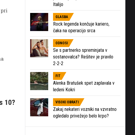
Italijo
 pri
GLASBA
Rock legenda končuje kariero,
čaka na operacijo srca
ODNOSI
Se s partnerko spreminjata v
sostanovalca? Rešitev je pravilo
na
2-2-2
FIT
Alenka Bratušek spet zaplavala v
ledeni Kokri
ws 10?
VISOKI OBRATI
Zakaj nekateri vozniki na vzvratno
ogledalo privežejo belo krpo?