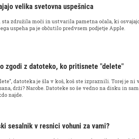
ajajo velika svetovna uspešnica
sta združila moči in ustvarila pametna očala, ki osvajajo
ega uspeha pa je občutilo predvsem podjetje Apple.
o zgodi z datoteko, ko pritisnete "delete"
lete", datoteka je šla v koš, koš ste izpraznili. Torej je ni 
isana, drži? Narobe. Datoteke so še vedno na disku in sa
kdo najde.
ski sesalnik v resnici vohuni za vami?