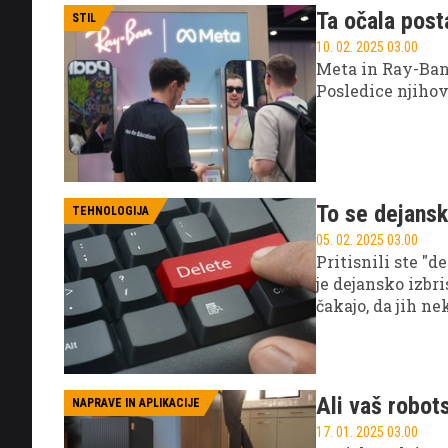
Ta očala post
STIL
10. 02. 2025 03.00
Meta in Ray-Ban 
Posledice njihov
To se dejansk
TEHNOLOGIJA
05. 02. 2025 03.00
Pritisnili ste "de
je dejansko izbr
čakajo, da jih ne
Ali vaš robot
NAPRAVE IN APLIKACIJE
17. 01. 2025 03.00