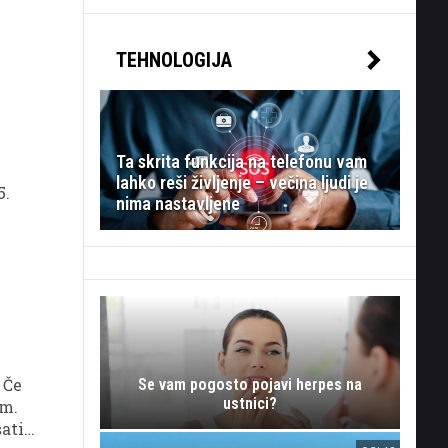
TEHNOLOGIJA
Ta skrita funkcija na telefonu vam
lahko reši življenje – večina ljudi je
5.
nima nastavljene
 Če
Se vam pogosto pojavi herpes na
ustnici?
em.
šati