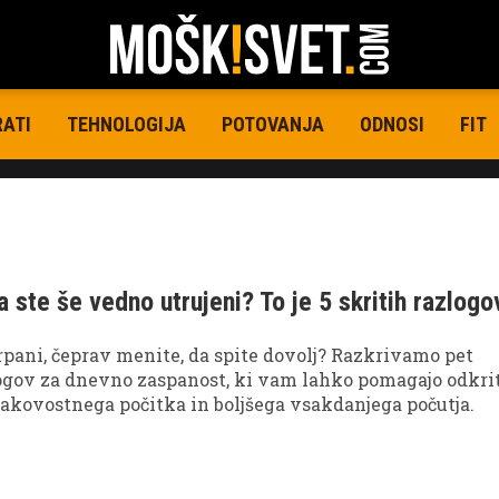
RATI
TEHNOLOGIJA
POTOVANJA
ODNOSI
FIT
a ste še vedno utrujeni? To je 5 skritih razlogo
pani, čeprav menite, da spite dovolj? Razkrivamo pet
ogov za dnevno zaspanost, ki vam lahko pomagajo odkri
kakovostnega počitka in boljšega vsakdanjega počutja.