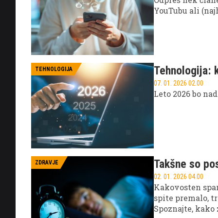
YouTubu ali (naj
Tehnologija: 
TEHNOLOGIJA
07. 01. 2026 02.00
Leto 2026 bo nad
Takšne so pos
ZDRAVJE
02. 01. 2026 04.00
Kakovosten spane
spite premalo, t
Spoznajte, kako 