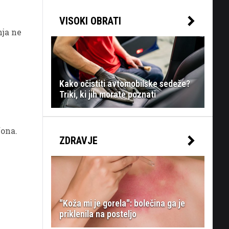
VISOKI OBRATI
nja ne
Kako očistiti avtomobilske sedeže?
Triki, ki jih morate poznati
fona.
ZDRAVJE
"Koža mi je gorela": bolečina ga je
priklenila na posteljo