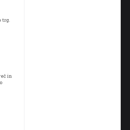
 trg.
več in
mo