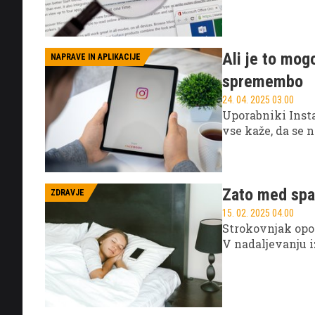
Ali je to mog
NAPRAVE IN APLIKACIJE
spremembo
24. 04. 2025 03.00
Uporabniki Instag
vse kaže, da se 
Zato med span
ZDRAVJE
15. 02. 2025 04.00
Strokovnjak opoz
V nadaljevanju i