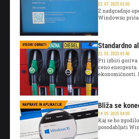
02. 07. 2025 02.00
Z nadgradnjo ope
Windowsu priča
Standardno al
VISOKI OBRATI
22. 05. 2025 03.45
Pri izbiri goriv
ceno energenta. 
ekonomičnosti. 
namesto standar
Bliža se kone
NAPRAVE IN APLIKACIJE
14. 05. 2025 04.00
Kaj se bo zgodil
posodabljati Wi