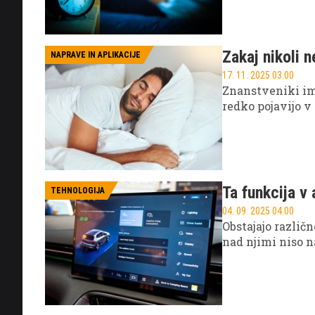
nočni počitek in
Zakaj nikoli 
NAPRAVE IN APLIKACIJE
17. 11. 2025 03.00
Znanstveniki ima
redko pojavijo v
Ta funkcija v 
TEHNOLOGIJA
04. 09. 2025 04.00
Obstajajo različ
nad njimi niso 