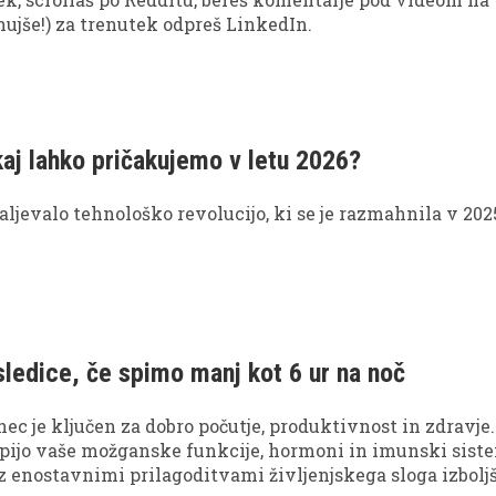
hujše!) za trenutek odpreš LinkedIn.
kaj lahko pričakujemo v letu 2026?
aljevalo tehnološko revolucijo, ki se je razmahnila v 202
ledice, če spimo manj kot 6 ur na noč
c je ključen za dobro počutje, produktivnost in zdravje.
rpijo vaše možganske funkcije, hormoni in imunski sist
z enostavnimi prilagoditvami življenjskega sloga izbolj