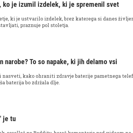
, ko je izumil izdelek, ki je spremenil svet
je, ki je ustvarilo izdelek, brez katerega si danes življe
avljati, praznuje pol stoletja.
on narobe? To so napake, ki jih delamo vsi
ni nasveti, kako ohraniti zdravje baterije pametnega tele
ša baterija bo zdržala dlje.
 je tu
k, scrollaš po Redditu, bereš komentarje pod videom na