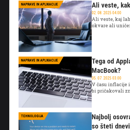
Ali veste, ka
NAPRAVE IN APLIKACIJE
02. 08. 2025 04.00
Ali veste, kaj l
okvare ali uniče
Tega od Appla
NAPRAVE IN APLIKACIJE
MacBook?
05. 07. 2025 03.00
V času inflacije
bi pričakovali z
Najbolj osov
TEHNOLOGIJA
so šteti dnev