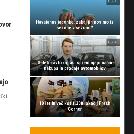
OGLAS
Havaianas japonke: zakaj jih nosimo iz
ovor
sezone v sezono?
i
OGLAS
Spletni avto oglasi spreminjajo način
nakupa in prodaje avtomobilov
ajo
niki
10 let in več kot 1.300 lokacij Fresh
Corner