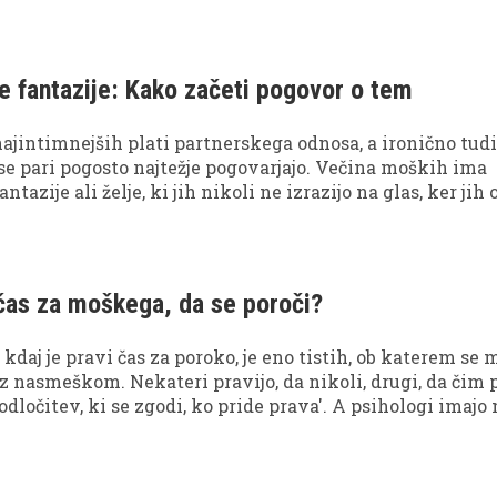
e pa z dobesednimi napovedmi dogodkov.
e fantazije: Kako začeti pogovor o tem
najintimnejših plati partnerskega odnosa, a ironično tud
h se pari pogosto najtežje pogovarjajo. Večina moških ima
ntazije ali želje, ki jih nikoli ne izrazijo na glas, ker jih
jo dvomi o tem, kako bo partnerka reagirala.
 čas za moškega, da se poroči?
kdaj je pravi čas za poroko, je eno tistih, ob katerem se 
 z nasmeškom. Nekateri pravijo, da nikoli, drugi, da čim p
to odločitev, ki se zgodi, ko pride prava'. A psihologi imajo 
e odgovore.