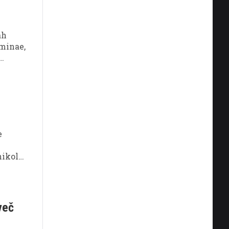
ah
eminae,
i
 možni
 se
e
nikoli
č
več