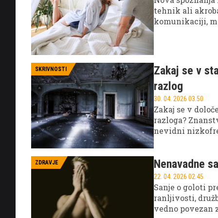
tehnik ali akrob
komunikaciji, m
Zakaj se v st
SKRIVNOSTI
razlog
30. 04. 2026 03.50
Zakaj se v določ
razloga? Znanstv
nevidni nizkofre
Nenavadne san
ZDRAVJE
22. 04. 2026 02.45
Sanje o goloti p
ranljivosti, dru
vedno povezan z