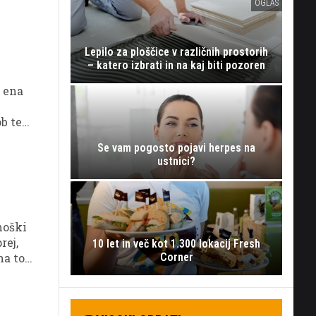
OGLAS
Lepilo za ploščice v različnih prostorih
– katero izbrati in na kaj biti pozoren
i ena
 ob tem
Se vam pogosto pojavi herpes na
ustnici?
moški
rej,
10 let in več kot 1.300 lokacij Fresh
na to
Corner