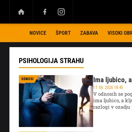
NOVICE
ŠPORT
ZABAVA
VISOKI OB
PSIHOLOGIJA STRAHU
Ima ljubico, 
ODNOSI
17. 06. 2026 18.45
V odnosih se pog
ima ljubico, a k
razlogi v ozadju
skupnega z roma