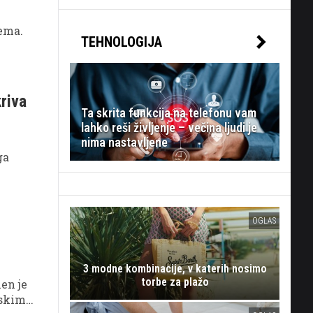
ema.
TEHNOLOGIJA
riva
Ta skrita funkcija na telefonu vam
lahko reši življenje – večina ljudi je
nima nastavljene
ga
OGLAS
3 modne kombinacije, v katerih nosimo
torbe za plažo
en je
jskimi