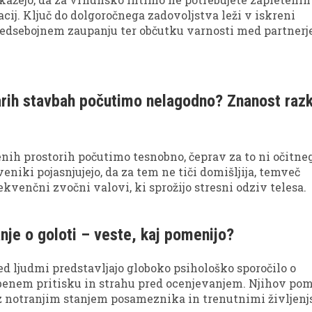
acij. Ključ do dolgoročnega zadovoljstva leži v iskreni
edsebojnem zaupanju ter občutku varnosti med partnerj
arih stavbah počutimo nelagodno? Znanost razk
enih prostorih počutimo tesnobno, čeprav za to ni očitne
eniki pojasnjujejo, da za tem ne tiči domišljija, temveč
kvenčni zvočni valovi, ki sprožijo stresni odziv telesa.
je o goloti – veste, kaj pomenijo?
red ljudmi predstavljajo globoko psihološko sporočilo o
žbenem pritisku in strahu pred ocenjevanjem. Njihov pom
 notranjim stanjem posameznika in trenutnimi življen