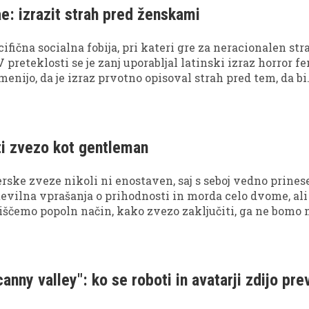
e: izrazit strah pred ženskami
cifična socialna fobija, pri kateri gre za neracionalen str
 preteklosti se je zanj uporabljal latinski izraz horror f
menijo, da je izraz prvotno opisoval strah pred tem, da bi
a ženska. Emaskulacija pomeni odvzemanje moškost al
, kar vključuje občutek šibkosti in ranljivosti ter izgubo
je pogosto povezan pojav ginofobije. Preverite, kateri so
te fobije, kateri so njeni najpogostejši simptomi ter kako
ti zvezo kot gentleman
rske zveze nikoli ni enostaven, saj s seboj vedno prines
tevilna vprašanja o prihodnosti in morda celo dvome, ali
iščemo popoln način, kako zvezo zaključiti, ga ne bomo 
redi čustva, ki jih ne moremo zaobiti. Vseeno pa obstajajo
ki jih je vredno upoštevati, če mislimo, da zveza nima ve
nny valley": ko se roboti in avatarji zdijo pre