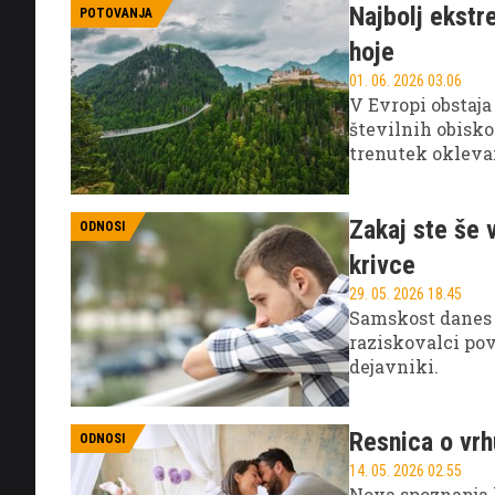
Najbolj ekstr
POTOVANJA
hoje
01. 06. 2026 03.06
V Evropi obstaja
številnih obisko
trenutek oklevan
Zakaj ste še 
ODNOSI
krivce
29. 05. 2026 18.45
Samskost danes n
raziskovalci pov
dejavniki.
Resnica o vr
ODNOSI
14. 05. 2026 02.55
Nova spoznanja 