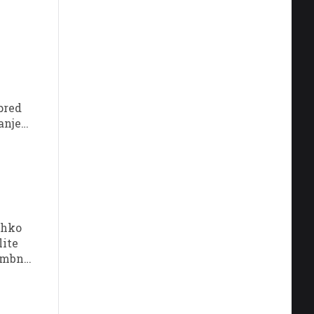
slova.
pred
anje
sijo,
o
lahko
lite
embno,
njeni.