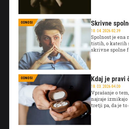
okoliščinami, n
Skrivne spoln
ODNOSI
10. 04. 2026 02.39
Spolnost je ena 
tistih, o kateri
skrivne spolne fa
pogosto spremlja
Kdaj je pravi
ODNOSI
10. 03. 2026 04.00
Vprašanje o tem, 
najraje izmikajo
tretji pa, da je 
temo precej jasn