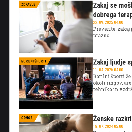
Zakaj se mošk
ZDRAVJE
dobrega tera
22. 09. 2025 04.00
Preverite, zakaj 
prazno.
Zakaj ljudje 
BORILNI ŠPORTI
11. 04. 2025 04.00
Borilni športi že
okoli ringov, ar
tehniko in vzdržl
privlačnega za b
ljubezen do špor
Ženske razkri
ODNOSI
18. 07. 2024 05.00