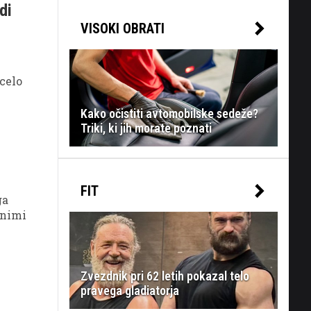
di
VISOKI OBRATI
 celo
Kako očistiti avtomobilske sedeže?
Triki, ki jih morate poznati
FIT
ga
lnimi
Zvezdnik pri 62 letih pokazal telo
pravega gladiatorja