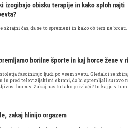
i izogibajo obisku terapije in kako sploh najti
pevta?
je skrajni čas, da se to spremeni in kako ob tem ne brcati
spremljamo borilne športe in kaj borce žene v r
 stoletja fascinirajo ljudi po vsem svetu. Gledalci se zbira
en in pred televizijskimi ekrani, da bi spremljali surovo 
jivost borcev. Zakaj nas to tako privlači? In kaj je v tem
orce? Je to primitivni nagon, potreba po katarzi ali prep
ta?
le, zakaj hlinijo orgazem