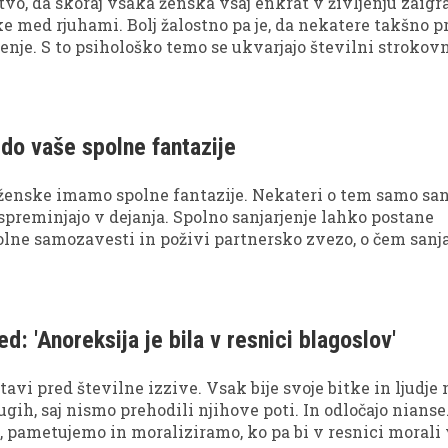
tvo, da skoraj vsaka ženska vsaj enkrat v življenju zaigr
e med rjuhami. Bolj žalostno pa je, da nekatere takšno p
jenje. S to psihološko temo se ukvarjajo številni strokovn
iščejo odgovore, zakaj je tako. Zakaj igrati oz. lagati sebi i
jbolj intimni in globoki združitvi? Evolucijska psihologi
jenje orgazma neke vrste strategija, s katero želi ženska
ja. Kaj pa pravijo sodobne ženske?
do vaše spolne fantazije
enske imamo spolne fantazije. Nekateri o tem samo sanj
 spreminjajo v dejanja. Spolno sanjarjenje lahko postane
lne samozavesti in poživi partnersko zvezo, o čem sanj
udi o tem, kdo in kaj smo.
d: 'Anoreksija je bila v resnici blagoslov'
tavi pred številne izzive. Vsak bije svoje bitke in ljudje 
gih, saj nismo prehodili njihove poti. In odločajo nianse
 pametujemo in moraliziramo, ko pa bi v resnici morali