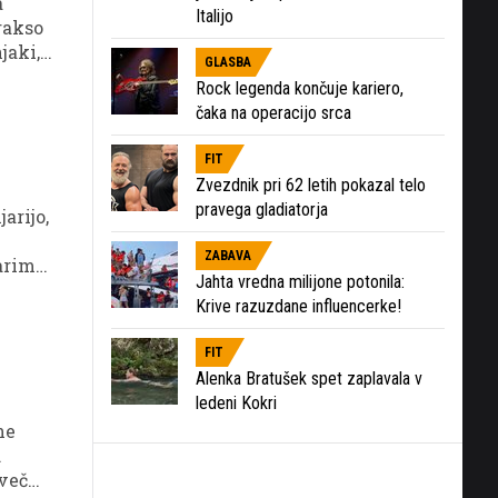
a
Italijo
rakso
jaki,
GLASBA
n
Rock legenda končuje kariero,
ja
čaka na operacijo srca
FIT
Zvezdnik pri 62 letih pokazal telo
pravega gladiatorja
arijo,
ZABAVA
arimo,
Jahta vredna milijone potonila:
Krive razuzdane influencerke!
FIT
Alenka Bratušek spet zaplavala v
ledeni Kokri
ne
.
 več