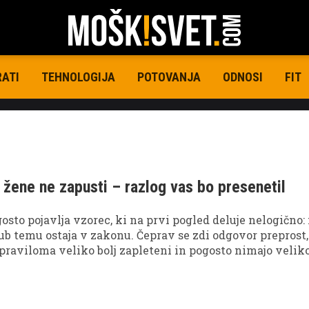
RATI
TEHNOLOGIJA
POTOVANJA
ODNOSI
FIT
a žene ne zapusti – razlog vas bo presenetil
osto pojavlja vzorec, ki na prvi pogled deluje nelogično
ljub temu ostaja v zakonu. Čeprav se zdi odgovor preprost,
 praviloma veliko bolj zapleteni in pogosto nimajo velik
ntičnimi predstavami o ljubezni.