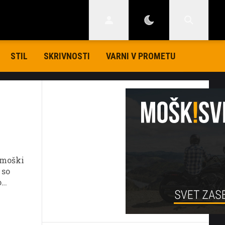
STIL
SKRIVNOSTI
VARNI V PROMETU
: moški
 so
o