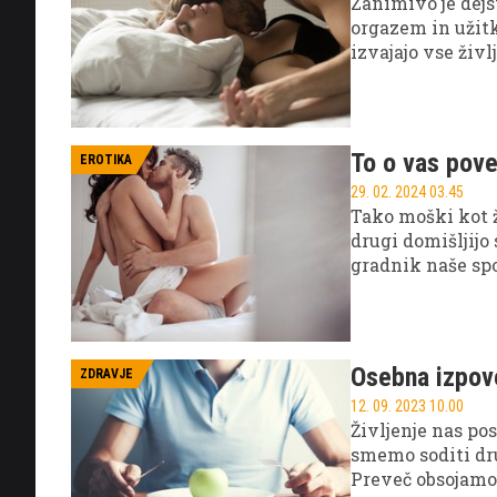
Zanimivo je dejs
orgazem in užitk
izvajajo vse živl
ki že dolga leta 
drugemu v tej na
pravi, da je hlin
obdržati partner
To o vas pove
EROTIKA
29. 02. 2024 03.45
Tako moški kot ž
drugi domišljijo
gradnik naše spo
pa veliko pove t
Osebna izpove
ZDRAVJE
12. 09. 2023 10.00
Življenje nas pos
smemo soditi dru
Preveč obsojamo,