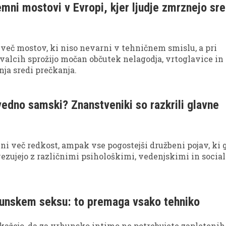
emni mostovi v Evropi, kjer ljudje zmrznejo sre
 več mostov, ki niso nevarni v tehničnem smislu, a pri
valcih sprožijo močan občutek nelagodja, vrtoglavice in
ja sredi prečkanja.
vedno samski? Znanstveniki so razkrili glavne
i več redkost, ampak vse pogostejši družbeni pojav, ki 
ezujejo z različnimi psihološkimi, vedenjskimi in socia
hunskem seksu: to premaga vsako tehniko
kažejo, da za vrhunsko intimo ne potrebujete zapletenih