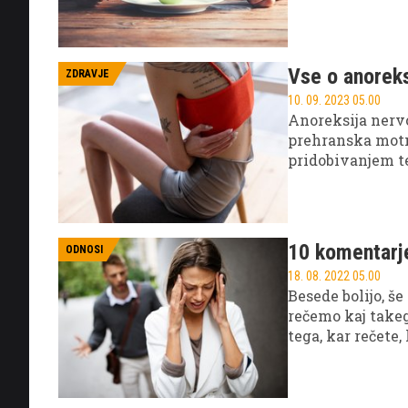
poslušati. Zato 
Vse o anoreks
ZDRAVJE
10. 09. 2023 05.00
Anoreksija nervo
prehranska motn
pridobivanjem te
vnosa hrane in p
imajo izkrivljen
predebele, ne g
vpliva na fizičn
10 komentarje
ODNOSI
18. 08. 2022 05.00
Besede bolijo, še
rečemo kaj takeg
tega, kar rečete
da se izogibate 