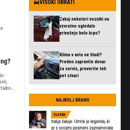
VISOKI OBRATI
Zakaj nekateri vozniki na
vzvratno ogledalo
 v
privežejo belo krpo?
Klima v avtu ne hladi?
ing?
Preden zapravite denar
za servis, preverite teh
jo
pet stvari
moč,
 tako
rosto
NAJBOLJ BRANO
GLASBA
Italija žaluje: Umrla je legenda, ki
je s svojimi pesmimi zaznamovala