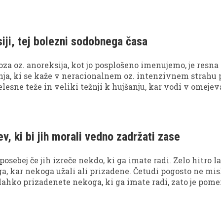
preberite do konca, preden delate zaključke na podlagi na
iji, tej bolezni sodobnega časa
za oz. anoreksija, kot jo posplošeno imenujemo, je resna
ja, ki se kaže v neracionalnem oz. intenzivnem strahu 
lesne teže in veliki težnji k hujšanju, kar vodi v omejev
rekomerno izgubo telesne teže. Ljudje, ki trpijo za anorek
o podobo o svojem telesu, saj običajno dojemajo sebe kot
lede na dejansko telesno težo. Ta motnja lahko pomembn
o, čustveno in socialno dobrobit posameznika.
v, ki bi jih morali vedno zadržati zase
 posebej če jih izreče nekdo, ki ga imate radi. Zelo hitro 
a, kar nekoga užali ali prizadene. Četudi pogosto ne mis
, lahko prizadenete nekoga, ki ga imate radi, zato je pom
škodljivim komentarjem, ko ste npr. jezni, lačni ali natak