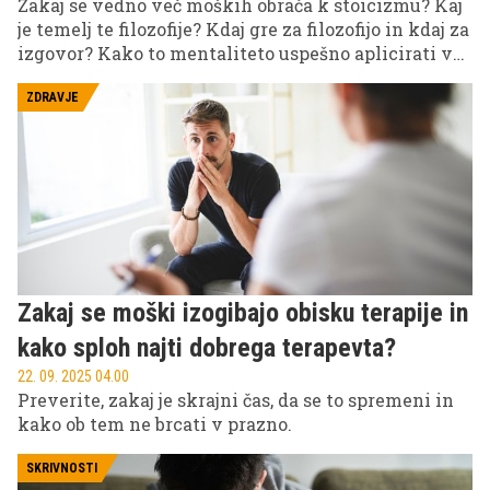
Zakaj se vedno več moških obrača k stoicizmu? Kaj
je temelj te filozofije? Kdaj gre za filozofijo in kdaj za
izgovor? Kako to mentaliteto uspešno aplicirati v
svoje življenje?
ZDRAVJE
Zakaj se moški izogibajo obisku terapije in
kako sploh najti dobrega terapevta?
22. 09. 2025 04.00
Preverite, zakaj je skrajni čas, da se to spremeni in
kako ob tem ne brcati v prazno.
SKRIVNOSTI