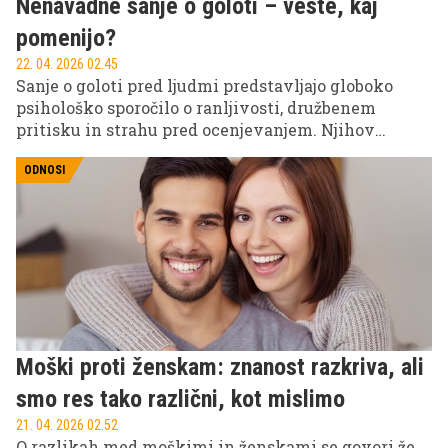
Nenavadne sanje o goloti – veste, kaj
pomenijo?
22. 04. 2026 02.45
Sanje o goloti pred ljudmi predstavljajo globoko
psihološko sporočilo o ranljivosti, družbenem
pritisku in strahu pred ocenjevanjem. Njihov
pomen je vedno povezan z notranjim stanjem
posameznika in trenutnimi življenjskimi
ODNOSI
okoliščinami, ne pa z dobesednimi napovedmi
dogodkov.
Moški proti ženskam: znanost razkriva, ali
smo res tako različni, kot mislimo
21. 04. 2026 02.52
O razlikah med moškimi in ženskami se govori že