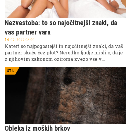
Nezvestoba: to so najočitnejši znaki, da
vas partner vara
14. 02. 2022 05.00
Kateri so najpogostejši in najočitnejši znaki, da vaš
partner skače čez plot? Neredko ljudje mislijo, da je
z njihovim zakonom oziroma zvezo vse v
najlepšem redu, potem pa nekega dne odkrijejo, da
jih partner vara. Znaki, da nekaj ni v redu, da v
STIL
zvezi škriplje, so vedno vidni, vprašanje je le, ali
smo jih pripravljeni videti. Prevarani partner se
simptomov, ki so ga opozarjali na prešuštvo,
običajno zave šele takrat, ko nezvestoba pokuka na
plan, saj jim prej ni namenjal prave pozornosti. Če
probleme radi pometamo pod preprogo, je posledica
pogosto nezvestoba enega ali kar obeh partnerjev.
Obleka iz moških brkov