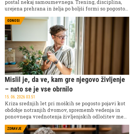
postal nekaj samoumevnega. Trening, disciplina,
urejena prehrana in želja po boljši formi so pogosto
predstavljeni kot znak ambicioznosti in
samonadzora.
ODNOSI
Mislil je, da ve, kam gre njegovo življenje
– nato se je vse obrnilo
15. 06. 2026 03.51
Kriza srednjih let pri moških se pogosto pojavi kot
obdobje notranjih dvomov, sprememb vedenja in
ponovnega vrednotenja življenjskih odločitev med
približno 40. in 55. letom.
ZDRAVJE