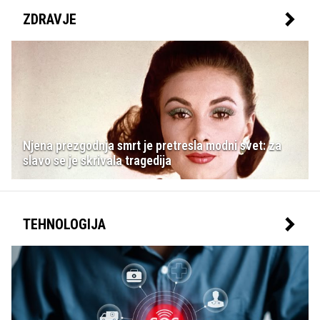
ZDRAVJE
Njena prezgodnja smrt je pretresla modni svet: za
slavo se je skrivala tragedija
TEHNOLOGIJA