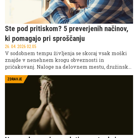
Ste pod pritiskom? 5 preverjenih načinov,
ki pomagajo pri sproščanju
26. 04. 2026 02.05
V sodobnem tempu življenja se skoraj vsak moški
znajde v nenehnem krogu obveznosti in
pričakovanj. Naloge na delovnem mestu, družinske
obveznosti, finančne skrbi in stalna dosegljivost
prek tehnologije ustvarjajo pritisk, ki se lahko
ZDRAVJE
neopazno kopiči iz dneva v dan. Čeprav se stres
pogosto dojema kot normalen del odraslega
življenja, ima dolgotrajna napetost lahko resne
posledice za psihično in fizično zdravje.