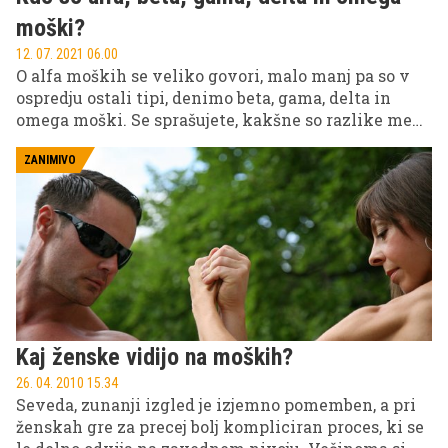
tem zanimivem eksperimentu so bili kasneje
posneti tudi filmi.
moški?
12. 07. 2021 06.00
O alfa moških se veliko govori, malo manj pa so v
ospredju ostali tipi, denimo beta, gama, delta in
omega moški. Se sprašujete, kakšne so razlike med
njimi? Medtem ko alfa moške poganja njihova
samozavest, bete največkrat zadržuje negotovost.
ZANIMIVO
Kaj pa omega moški? Ti so popolnoma zadovoljni s
svetom in položajem, ki ga imajo v njem, sprejemajo
svoj resnični jaz in ne hlepijo po ugajanju drugim.
Gama moški niso najbolj v stiku z resničnim
življenjem, delte pa veljajo za volkove samotarje.
Preverite, kateremu profilu najbolj ustrezate – nič
ni narobe, če se prepoznate v vseh po malem.
Kaj ženske vidijo na moških?
26. 04. 2010 15.34
Seveda, zunanji izgled je izjemno pomemben, a pri
ženskah gre za precej bolj kompliciran proces, ki se