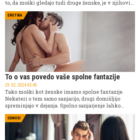
to, da moški gledajo tudi druge ženske, je v njihovi
naravi – moški so nenazadnje, evolucijsko, lovci.
EROTIKA
To o vas povedo vaše spolne fantazije
29. 02. 2024 03.45
Tako moški kot ženske imamo spolne fantazije.
Nekateri o tem samo sanjarijo, drugi domišljijo
spreminjajo v dejanja. Spolno sanjarjenje lahko
postane gradnik naše spolne samozavesti in poživi
partnersko zvezo, o čem sanjarimo, pa veliko pove
ODNOSI
tudi o tem, kdo in kaj smo.