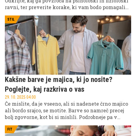
Odkrijte, kaj ga povzroča na psihološki in fiziološki
ravni, ter preverite korake, ki vam bodo pomagali
ponovno obuditi spolno željo in okrepiti intimnost.
STIL
Kakšne barve je majica, ki jo nosite?
Poglejte, kaj razkriva o vas
29. 10. 2025 04.00
Če mislite, da je vseeno, ali si nadenete črno majico
ali bordo srajco, se motite. Barve so namreč precej
bolj zgovorne, kot bi si mislili. Podrobneje pa v
nadaljevanju.
FIT