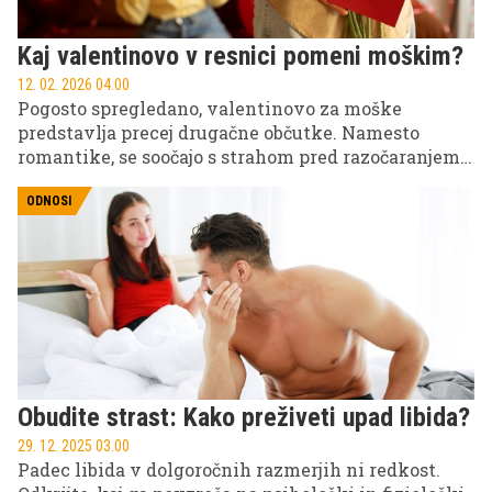
Kaj valentinovo v resnici pomeni moškim?
12. 02. 2026 04.00
Pogosto spregledano, valentinovo za moške
predstavlja precej drugačne občutke. Namesto
romantike, se soočajo s strahom pred razočaranjem
in željo po tem, da bi bil njihov trud pravilno
ocenjen.
ODNOSI
Obudite strast: Kako preživeti upad libida?
29. 12. 2025 03.00
Padec libida v dolgoročnih razmerjih ni redkost.