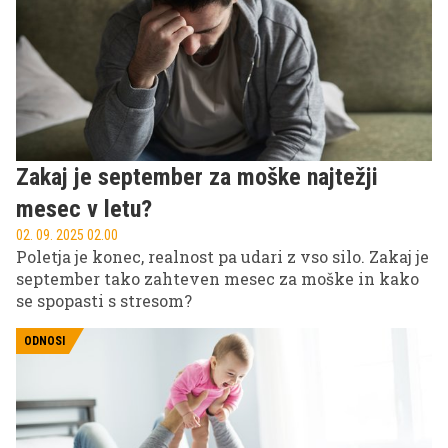
Zakaj je september za moške najtežji
mesec v letu?
02. 09. 2025 02.00
Poletja je konec, realnost pa udari z vso silo. Zakaj je
september tako zahteven mesec za moške in kako
se spopasti s stresom?
ODNOSI