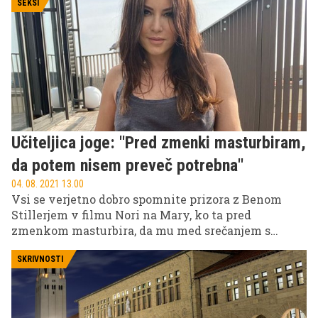
nami. Izpoved je lahko terapevtska.
SEKSI
Učiteljica joge: ''Pred zmenki masturbiram,
da potem nisem preveč potrebna''
04. 08. 2021 13.00
Vsi se verjetno dobro spomnite prizora z Benom
Stillerjem v filmu Nori na Mary, ko ta pred
zmenkom masturbira, da mu med srečanjem s
Cameron Diaz penis ne bi nabreknil. Nekaj
podobnega prakticira tudi atraktivna učiteljica joge,
SKRIVNOSTI
ki pravi, da ji to pomaga pri spoznavanju moških.