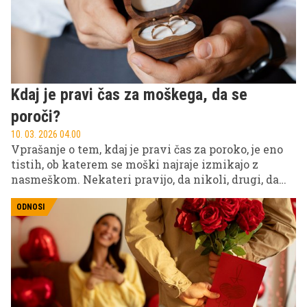
Kdaj je pravi čas za moškega, da se
poroči?
10. 03. 2026 04.00
Vprašanje o tem, kdaj je pravi čas za poroko, je eno
tistih, ob katerem se moški najraje izmikajo z
nasmeškom. Nekateri pravijo, da nikoli, drugi, da
čim prej, tretji pa, da je to odločitev, ki se zgodi, ko
pride prava'. A psihologi imajo na to temo precej
ODNOSI
jasne odgovore.