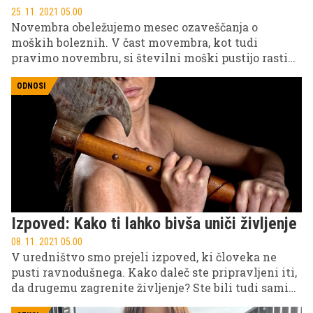
25. 11. 2021 05.00
Novembra obeležujemo mesec ozaveščanja o
moških boleznih. V čast movembra, kot tudi
pravimo novembru, si številni moški pustijo rasti
brado in brke, avstralska modna hiša pa je na svoj
način obeležila in opozorila na bolezni, in sicer tako,
ODNOSI
da je izdelala obleko iz pravih brkov.
Izpoved: Kako ti lahko bivša uniči življenje
08. 11. 2021 05.00
V uredništvo smo prejeli izpoved, ki človeka ne
pusti ravnodušnega. Kako daleč ste pripravljeni iti,
da drugemu zagrenite življenje? Ste bili tudi sami
kdaj v podobni situaciji ali stiski? Delite zgodbo z