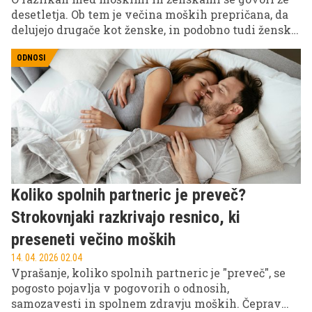
desetletja. Ob tem je večina moških prepričana, da
delujejo drugače kot ženske, in podobno tudi ženske,
ki so prepričane, da so od moških popolnoma
drugačne. Kaj o tem pravi znanost?
ODNOSI
Koliko spolnih partneric je preveč?
Strokovnjaki razkrivajo resnico, ki
preseneti večino moških
14. 04. 2026 02.04
Vprašanje, koliko spolnih partneric je "preveč", se
pogosto pojavlja v pogovorih o odnosih,
samozavesti in spolnem zdravju moških. Čeprav