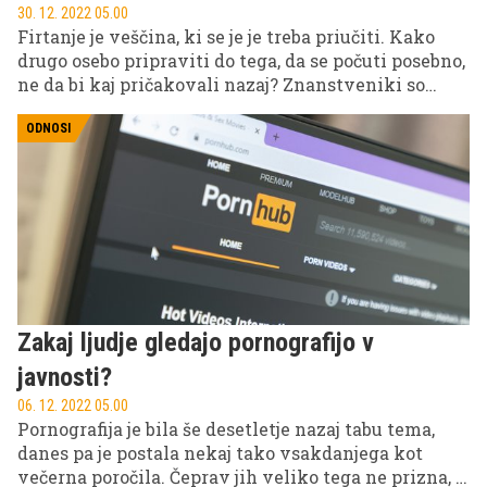
30. 12. 2022 05.00
Firtanje je veščina, ki se je je treba priučiti. Kako
drugo osebo pripraviti do tega, da se počuti posebno,
ne da bi kaj pričakovali nazaj? Znanstveniki so
odkrili, katera metoda ''vžge'' v vsaki situaciji.
ODNOSI
Zakaj ljudje gledajo pornografijo v
javnosti?
06. 12. 2022 05.00
Pornografija je bila še desetletje nazaj tabu tema,
danes pa je postala nekaj tako vsakdanjega kot
večerna poročila. Čeprav jih veliko tega ne prizna, je