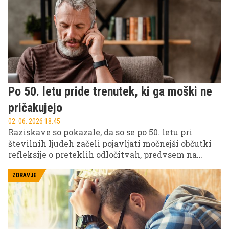
Po 50. letu pride trenutek, ki ga moški ne
pričakujejo
02. 06. 2026 18.45
Raziskave so pokazale, da so se po 50. letu pri
številnih ljudeh začeli pojavljati močnejši občutki
refleksije o preteklih odločitvah, predvsem na
področju kariere, družine in osebnih priložnosti.
ZDRAVJE