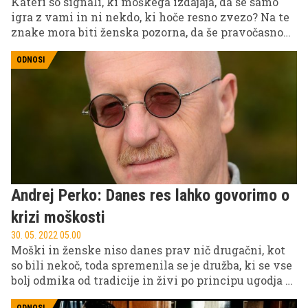
Kateri so signali, ki moškega izdajaja, da se samo
igra z vami in ni nekdo, ki hoče resno zvezo? Na te
znake mora biti ženska pozorna, da še pravočasno
spozna, da je moški nikoli ne bo ljubil oz. se naučil
ljubiti in biti tak, kot bi si želela.
ODNOSI
Andrej Perko: Danes res lahko govorimo o
krizi moškosti
30. 05. 2022 05.00
Moški in ženske niso danes prav nič drugačni, kot
so bili nekoč, toda spremenila se je družba, ki se vse
bolj odmika od tradicije in živi po principu ugodja –
tukaj in zdaj. V ospredje prihajajo nove vrednote, ki
ODNOSI