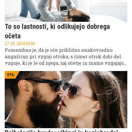
To so lastnosti, ki odlikujejo dobrega
očeta
27. 05. 2024 04.00
Pomembno je, da je oče približno enakovredno
angažiran pri vzgoji otroka, s čimer otrok dobi del
vzgoje, ki je le od njega, saj očetje in mame vzgajajo
drugače. Zato je pomembno, da otrok odide v svet s
popotnico od obeh staršev. Ni treba, da je popoln,
STIL
zato pa je pomembno, da ima nekatere lastnosti, ki
omogočajo, da bo njegov otrok zrasel v odgovorno in
spoštljivo osebo.