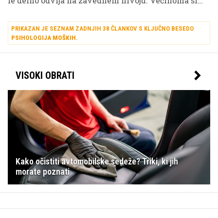
le delno odvija na zavednem nivoju. Večinoma si
partnerje izbirajo podzavestno.
PRIKAZAN JE SEZNAM ZADNJIH 38 ČLANKOV S KLJUČNO BESEDO
PSIHOLOGIJA MOŠKIH
.
VISOKI OBRATI
Kako očistiti avtomobilske sedeže? Triki, ki jih
morate poznati