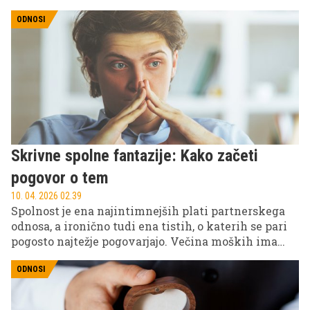
družba rada išče številke in meje, strokovnjaki
poudarjajo, da univerzalnega praga ni.
ODNOSI
Skrivne spolne fantazije: Kako začeti
pogovor o tem
10. 04. 2026 02.39
Spolnost je ena najintimnejših plati partnerskega
odnosa, a ironično tudi ena tistih, o katerih se pari
pogosto najtežje pogovarjajo. Večina moških ima
skrivne spolne fantazije ali želje, ki jih nikoli ne
izrazijo na glas, ker jih ob tem pogosto spremljajo
ODNOSI
dvomi o tem, kako bo partnerka reagirala.