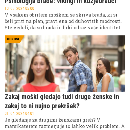
Psihologija brade: vikingi in kozjebradci
10. 05. 2024 05.00
V vsakem obritem moškem se skriva brada, ki si
želi priti na plan, pravi ena od duhovitih modrosti.
Ste vedeli, da so brada in brki odraz vaše identitete?
Stil in (ne)urejenost vašega obraznega okrasja lahko
pomembno in nezavedno vpliva na to, kako vas
ODNOSI
dojemajo drugi – vključno z zaupanjem, agresijo,
moškostjo in privlačnostjo. Kaj pravijo znanstvene
ugotovitve in kaj oblika brade sporoča o moškem,
preverite v tokratnem prispevku.
Zakaj moški gledajo tudi druge ženske in
zakaj to ni nujno prekršek?
01. 04. 2024 04.01
Je gledanje za drugimi ženskami greh? V
marsikaterem razmerju je to lahko velik problem. A