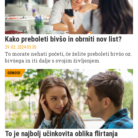
Kako preboleti bivšo in obrniti nov list?
29. 02. 2024 03.30
To morate nehati početi, če želite preboleti bivšo oz.
bivšega in iti dalje s svojim življenjem.
ODNOSI
To je najbolj učinkovita oblika flirtanja