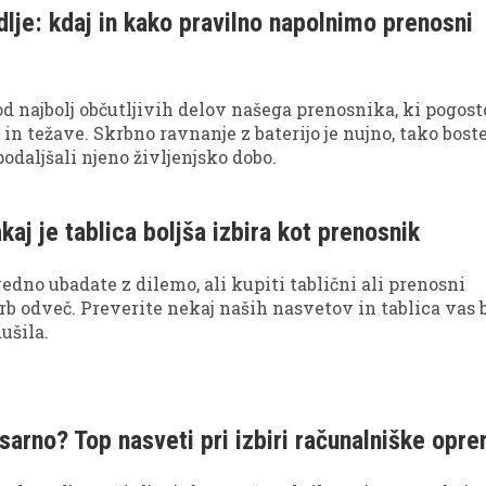
 dlje: kdaj in kako pravilno napolnimo prenosni
enja. Argument, da gre le za brezplodno zapravljanje časa,
trhlih temeljih. Če tudi vas srbijo prsti in se želite vključ
ozor! Preden na slepo kupite prvi igričarski računalnik, 
i vsiliti zagreti prodajalec, preberite tri nasvete, ki vam
 od najbolj občutljivih delov našega prenosnika, ki pogost
ti precej denarja (in tudi precej glavobolov).
in težave. Skrbno ravnanje z baterijo je nujno, tako bost
odaljšali njeno življenjsko dobo.
kaj je tablica boljša izbira kot prenosnik
vedno ubadate z dilemo, ali kupiti tablični ali prenosni
krb odveč. Preverite nekaj naših nasvetov in tablica vas 
ušila.
sarno? Top nasveti pri izbiri računalniške opr