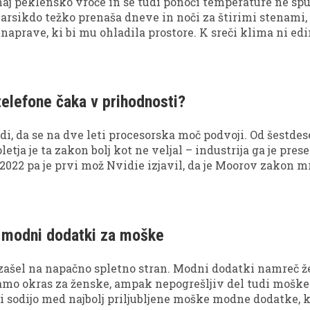
naj peklensko vroče in se tudi ponoči temperature ne spu
marsikdo težko prenaša dneve in noči za štirimi stenami,
aprave, ki bi mu ohladila prostore. K sreči klima ni ed
o stanovanje ohladite tudi na bolj ''naraven'' način in tak
ljšemu počutju.
elefone čaka v prihodnosti?
i, da se na dve leti procesorska moč podvoji. Od šestdes
letja je ta zakon bolj kot ne veljal – industrija ga je prese
 2022 pa je prvi mož Nvidie izjavil, da je Moorov zakon m
 Pat Gelsinger mu je sicer nasprotoval, pa vendar je težk
, da od leta 2010 hitrost razvoja ne more več dohitevati
na, mnogi pa ugibajo, da se bo zaostanek le še povečal. 
s, navadne potrošnike?
i modni dodatki za moške
 zašel na napačno spletno stran. Modni dodatki namreč ž
samo okras za ženske, ampak nepogrešljiv del tudi moške
i sodijo med najbolj priljubljene moške modne dodatke,