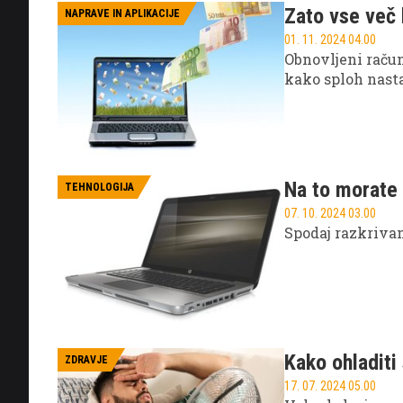
Zato vse več 
NAPRAVE IN APLIKACIJE
01. 11. 2024 04.00
Obnovljeni računa
kako sploh nasta
Na to morate 
TEHNOLOGIJA
07. 10. 2024 03.00
Spodaj razkrivamo
Kako ohladiti
ZDRAVJE
17. 07. 2024 05.00