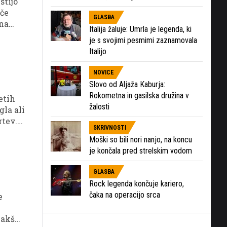
stijo
 če
GLASBA
ina
Italija žaluje: Umrla je legenda, ki
o
je s svojimi pesmimi zaznamovala
Italijo
NOVICE
Slovo od Aljaža Kaburja:
Rokometna in gasilska družina v
etih
žalosti
gla ali
rtev.
SKRIVNOSTI
o
Moški so bili nori nanjo, na koncu
je končala pred strelskim vodom
Kaj pa
GLASBA
Rock legenda končuje kariero,
čaka na operacijo srca
e
 kakšna