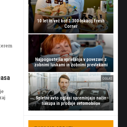
10 let in več kot 1.300 lokacij Fresh
Corner
aterem
Najpogostejša vprašanja v povezavi z
zobnimi luskami in zobnimi prevlekami
časa
OGLAS
je
kaj
Spletni avto oglasi spreminjajo način
nakupa in prodaje avtomobilov