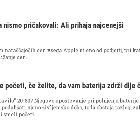
 nismo pričakovali: Ali prihaja najcenejši
 in naraščajočih cen vsega Apple ni eno od podjetij, pri k
nižanje cen.
 početi, če želite, da vam baterija zdrži dlje 
ravilo" 20-80? Njegovo upoštevanje pri polnjenju baterije 
e podaljšati njeno življenjsko dobo, toda obstaja razlog, za
i smeli početi.