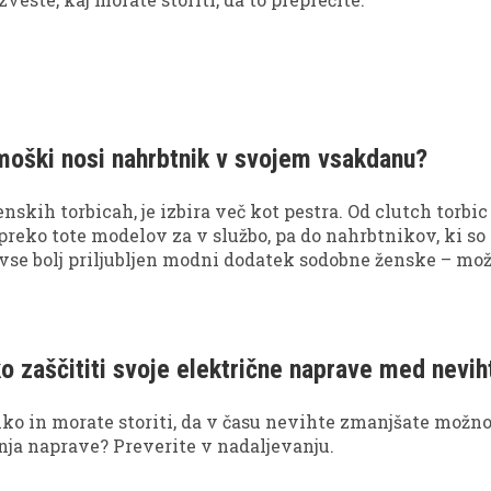
oški nosi nahrbtnik v svojem vsakdanu?
nskih torbicah, je izbira več kot pestra. Od clutch torbic
preko tote modelov za v službo, pa do nahrbtnikov, ki so
vse bolj priljubljen modni dodatek sodobne ženske – mo
moških pa je situacija nekoliko drugačna.
ko zaščititi svoje električne naprave med nevih
ahko in morate storiti, da v času nevihte zmanjšate možn
nja naprave? Preverite v nadaljevanju.