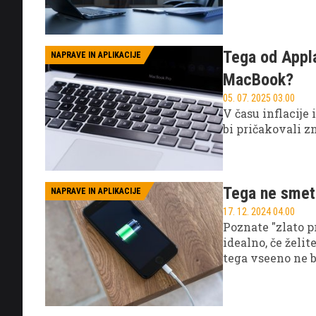
Tega od Appla
NAPRAVE IN APLIKACIJE
MacBook?
05. 07. 2025 03.00
V času inflacije
bi pričakovali z
Tega ne smete
NAPRAVE IN APLIKACIJE
17. 12. 2024 04.00
Poznate "zlato p
idealno, če želit
tega vseeno ne b