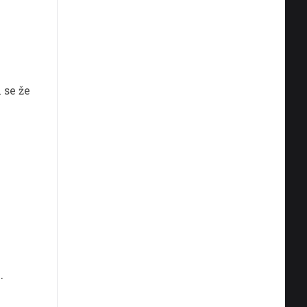
em
 se že
noge