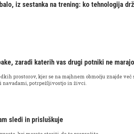
balo, iz sestanka na trening: ko tehnologija drž
pake, zaradi katerih vas drugi potniki ne maraj
edkih prostorov, kjer se na majhnem območju znajde več 
i navadami, potrpežljivostjo in živci.
am sledi in prisluškuje
veste, kaj morate storiti, da to preprečite.