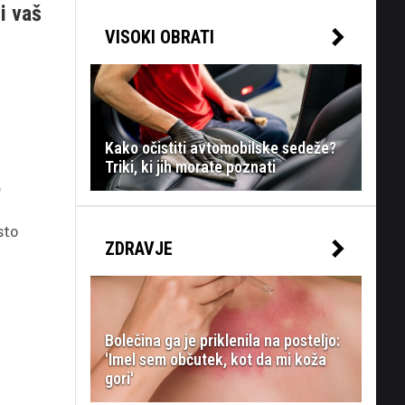
i vaš
VISOKI OBRATI
Kako očistiti avtomobilske sedeže?
Triki, ki jih morate poznati
o
sto
ZDRAVJE
Bolečina ga je priklenila na posteljo:
'Imel sem občutek, kot da mi koža
gori'