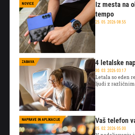
Iz mesta na o
NOVICE
tempo
25. 05. 2026 08.55
4 letalske na
ZABAVA
30. 03. 2026 03.17
Letala so eden r
ljudi z različnim
Vaš telefon v
NAPRAVE IN APLIKACIJE
05. 02. 2026 05.00
V nadaljevanju iz