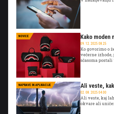
Kako moden m
NOVICE
09. 12. 2025 08.25
Ko govorimo o že
večerne izhode, 
sčasoma postali 
je ogromno. Pri 
Ali veste, ka
NAPRAVE IN APLIKACIJE
02. 08. 2025 04.00
Ali veste, kaj l
okvare ali uniče