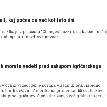
ovina in kateri kosi ne smejo manjkati v moškem modn
e v nadaljevanju.
eli, kaj počne že več kot leto dni
dris Elba je v podcastu "Changes" razkril, na kakšen način
 trudi opustiti nezdrave navade.
i jih morate vedeti pred nakupom igričarskega
 v obliki video iger je postala v zadnjih letih izredno
druženih državah Amerike na primer kar 65 odstotkov
 skupino igričarjev. S popularizacijo večigralskih iger je
er postalo več kot le premagovanje pikslastih ovir; za m
karantene prav 'multiplayer video igre' postale center