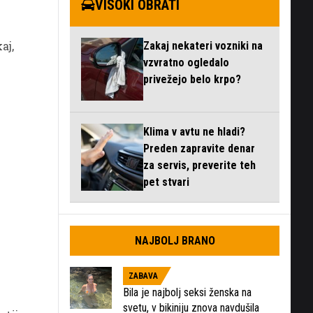
VISOKI OBRATI
aj,
Zakaj nekateri vozniki na
vzvratno ogledalo
privežejo belo krpo?
Klima v avtu ne hladi?
Preden zapravite denar
za servis, preverite teh
pet stvari
NAJBOLJ BRANO
ZABAVA
Bila je najbolj seksi ženska na
svetu, v bikiniju znova navdušila