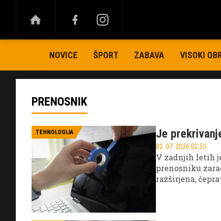
NOVICE
ŠPORT
ZABAVA
VISOKI OB
PRENOSNIK
Je prekrivanj
TEHNOLOGIJA
02. 07. 2026 02.53
V zadnjih letih j
prenosniku zarad
razširjena, čepr