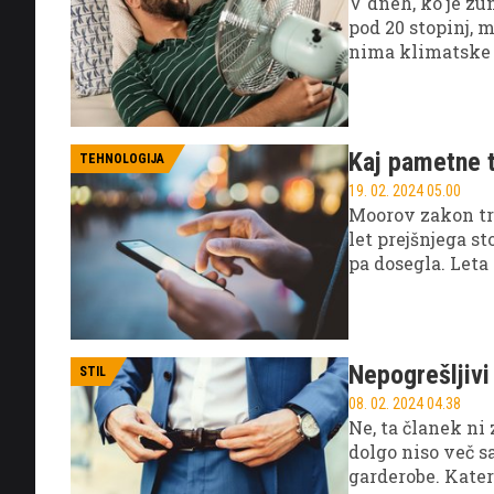
V dneh, ko je zu
pod 20 stopinj, 
nima klimatske n
rešitev, saj lahk
pripomorete k bo
Kaj pametne t
TEHNOLOGIJA
19. 02. 2024 05.00
Moorov zakon trd
let prejšnjega sto
pa dosegla. Leta
Intelov direktor
zanikati dejstvo
predpostavk zako
to pomeni za na
Nepogrešljiv
STIL
08. 02. 2024 04.38
Ne, ta članek ni
dolgo niso več 
garderobe. Kater