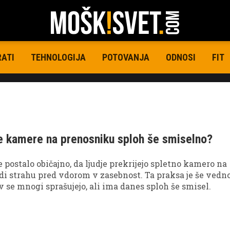
RATI
TEHNOLOGIJA
POTOVANJA
ODNOSI
FIT
e kamere na prenosniku sploh še smiselno?
e postalo običajno, da ljudje prekrijejo spletno kamero na
i strahu pred vdorom v zasebnost. Ta praksa je še vedno
av se mnogi sprašujejo, ali ima danes sploh še smisel.