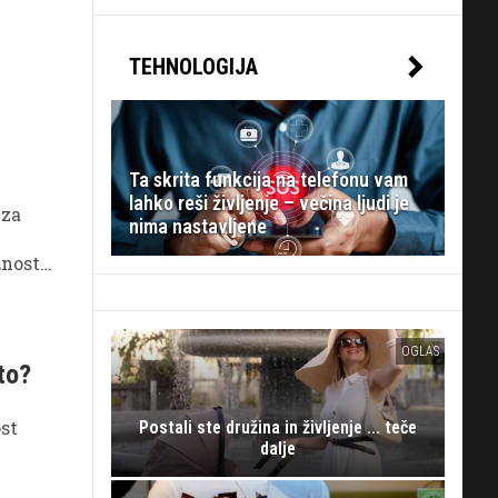
TEHNOLOGIJA
Ta skrita funkcija na telefonu vam
lahko reši življenje – večina ljudi je
 za
nima nastavljene
žnosti
OGLAS
to?
ost
Postali ste družina in življenje ... teče
dalje