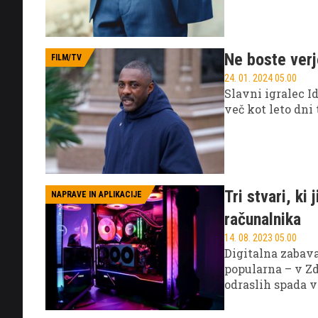
je njihova zgod
arzenalu, izvest
Ne boste verj
FILM/TV
24. 01. 2024 05.00
Slavni igralec I
več kot leto dni
Tri stvari, k
NAPRAVE IN APLIKACIJE
računalnika
14. 08. 2023 05.00
Digitalna zabava
popularna – v Z
odraslih spada v
igranje video ig
so sploh v času 