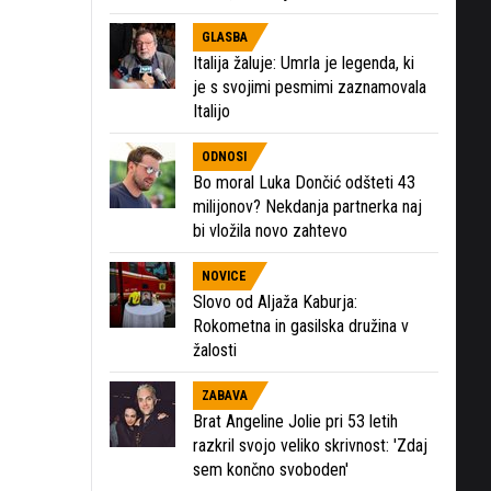
GLASBA
Italija žaluje: Umrla je legenda, ki
je s svojimi pesmimi zaznamovala
Italijo
ODNOSI
Bo moral Luka Dončić odšteti 43
milijonov? Nekdanja partnerka naj
bi vložila novo zahtevo
NOVICE
Slovo od Aljaža Kaburja:
Rokometna in gasilska družina v
žalosti
ZABAVA
Brat Angeline Jolie pri 53 letih
razkril svojo veliko skrivnost: 'Zdaj
sem končno svoboden'