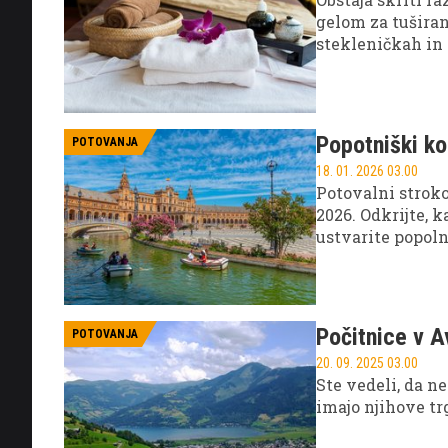
gelom za tuširan
stekleničkah in 
Popotniški ko
POTOVANJA
18. 01. 2026 03.00
Potovalni stroko
2026. Odkrijte, 
ustvarite popol
Počitnice v Av
POTOVANJA
20. 09. 2025 03.00
Ste vedeli, da n
imajo njihove tr