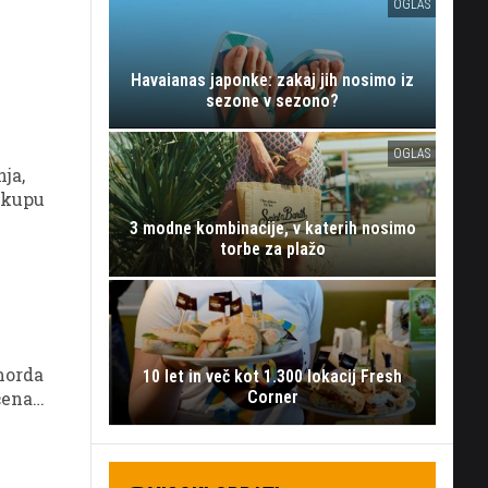
OGLAS
Havaianas japonke: zakaj jih nosimo iz
sezone v sezono?
OGLAS
ja,
akupu
3 modne kombinacije, v katerih nosimo
torbe za plažo
 morda
10 let in več kot 1.300 lokacij Fresh
čena
Corner
, je za
uja le
rmih