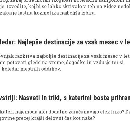
je. Izvedite, kaj bi se lahko skrivalo v teh na videz nedo
zakaj je lastna kozmetika najboljša izbira.
ledar: Najlepše destinacije za vsak mesec v le
vnjak razkriva najboljše destinacije za vsak mesec v le
kam potovati glede na vreme, dogodke in vzdušje ter si
n koledar mestnih oddihov.
striji: Nasveti in triki, s katerimi boste prihran
ekateri najemodajalci dodatno zaračunavajo elektriko? D
govine precej krajši delovni čas kot naše?