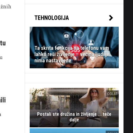
lžnih
TEHNOLOGIJA
tu
Ta skrita funkcija na telefonu vam
lahko reši življenje – večina ljudi je
tu
nima nastavljene
OGLAS
ili
a
Postali ste družina in življenje ... teče
dalje