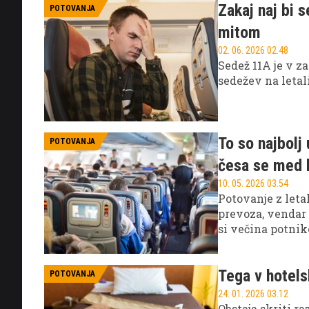
Zakaj naj bi s
POTOVANJA
mitom
02. 06. 2026 02.48
Sedež 11A je v z
sedežev na leta
To so najbolj
POTOVANJA
česa se med l
10. 05. 2026 03.54
Potovanje z leta
prevoza, vendar 
si večina potnik
stranišče, temve
Tega v hotelsk
POTOVANJA
24. 01. 2026 03.12
Obstaja skriti r