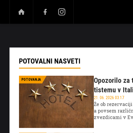
NOVICE
ŠPORT
ZABAVA
VISOKI OB
POTOVALNI NASVETI
Opozorilo za 
POTOVANJA
tistemu v Itali
21. 06. 2026 03.17
Že ob rezervacij
a povsem različn
zvezdicami v Evr
pričakujejo enak