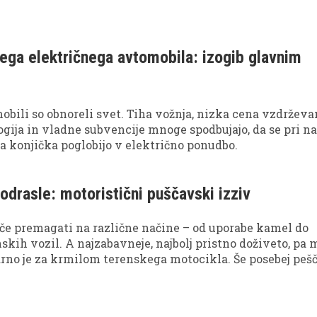
ega električnega avtomobila: izogib glavnim
obili so obnoreli svet. Tiha vožnja, nizka cena vzdrževan
gija in vladne subvencije mnoge spodbujajo, da se pri n
 konjička poglobijo v električno ponudbo.
odrasle: motoristični puščavski izziv
če premagati na različne načine – od uporabe kamel do
skih vozil. A najzabavneje, najbolj pristno doživeto, pa
arno je za krmilom terenskega motocikla. Še posebej peš
ub al Khali, ki pravkar gosti najtežji reli na svetu – Dakar
m idealna, saj deluje kot velikanski peskovnik, ki ne pon
anstev, ampak tudi izzive v obliki sipkega peska in st