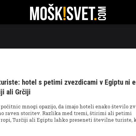
RATI
TEHNOLOGIJA
POTOVANJA
ODNOSI
FIT
turiste: hotel s petimi zvezdicami v Egiptu ni 
ji ali Grčiji
i počitnic mnogi opazijo, da imajo hoteli enako število zv
o raven storitev. Razlika med tremi, štirimi ali petimi
opi, Turčiji ali Egiptu lahko preseneti številne turiste, 
 standard povsod po svetu.