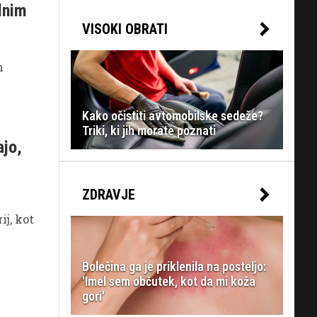
alnim
VISOKI OBRATI
h
Kako očistiti avtomobilske sedeže?
Triki, ki jih morate poznati
ajo,
ZDRAVJE
ij, kot
Bolečina ga je priklenila na posteljo:
'Imel sem občutek, kot da mi koža
gori'
n