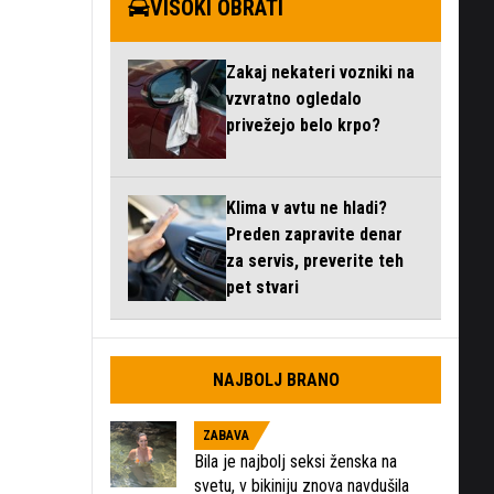
VISOKI OBRATI
Zakaj nekateri vozniki na
vzvratno ogledalo
privežejo belo krpo?
Klima v avtu ne hladi?
Preden zapravite denar
za servis, preverite teh
pet stvari
NAJBOLJ BRANO
ZABAVA
Bila je najbolj seksi ženska na
svetu, v bikiniju znova navdušila