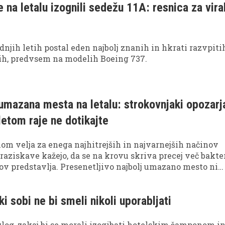
e na letalu izognili sedežu 11A: resnica za vir
adnjih letih postal eden najbolj znanih in hkrati razvpiti
lih, predvsem na modelih Boeing 737.
 umazana mesta na letalu: strokovnjaki opozarj
etom raje ne dotikajte
lom velja za enega najhitrejših in najvarnejših načinov
raziskave kažejo, da se na krovu skriva precej več bakter
ov predstavlja. Presenetljivo najbolj umazano mesto ni
č površine, s katerimi smo v stiku skoraj ves let.
i sobi ne bi smeli nikoli uporabljati
azlog, zakaj bi se morali izogibati hotelskim šamponom i