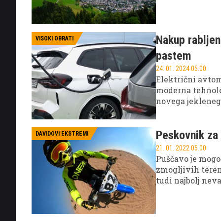
Nakup rabljen
VISOKI OBRATI
pastem
24. 01. 2024 05.00
Električni avtom
moderna tehnolo
novega jeklenega
Peskovnik za 
DAVIDOVI EKSTREMI
21. 01. 2022 05.00
Puščavo je mogo
zmogljivih teren
tudi najbolj nev
puščava, kot je R
vožnjo z motorje
svobodnih prostr