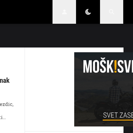
STIL
SKRIVNOSTI
VARNI V PROMETU
enak
ezdic,
ki