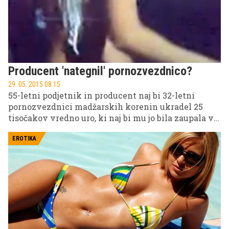
Producent 'nategnil' pornozvezdnico?
29. 05. 2015 08.15
55-letni podjetnik in producent naj bi 32-letni
pornozvezdnici madžarskih korenin ukradel 25
tisočakov vredno uro, ki naj bi mu jo bila zaupala v
varstvo. Sodišče je podalo končno odločitev.
EROTIKA