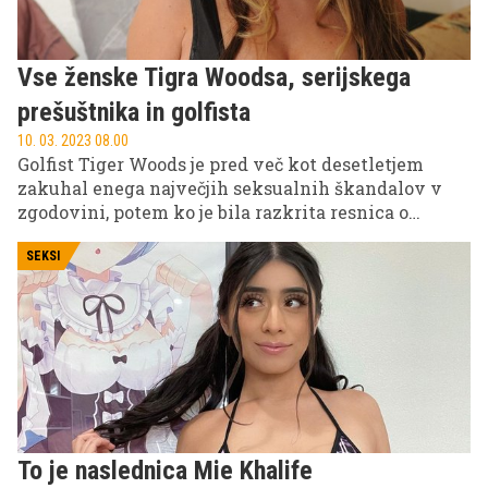
Vse ženske Tigra Woodsa, serijskega
prešuštnika in golfista
10. 03. 2023 08.00
Golfist Tiger Woods je pred več kot desetletjem
zakuhal enega največjih seksualnih škandalov v
zgodovini, potem ko je bila razkrita resnica o
njegovem varanju. Serijski prešuštnik je v
preteklosti ljubil številne ženske, med drugim tudi
SEKSI
nekdanjo veliko tekmico Tine Maze. Ženo naj bi
prevaral z več kot 60 ženskami.
To je naslednica Mie Khalife