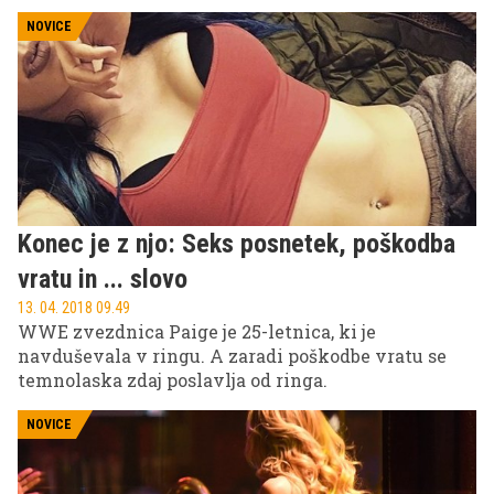
dva madridska gola. Tolažbo pa je našel tam, kjer bi
človek najmanj pričakoval ...
NOVICE
Konec je z njo: Seks posnetek, poškodba
vratu in ... slovo
13. 04. 2018 09.49
WWE zvezdnica Paige je 25-letnica, ki je
navduševala v ringu. A zaradi poškodbe vratu se
temnolaska zdaj poslavlja od ringa.
NOVICE