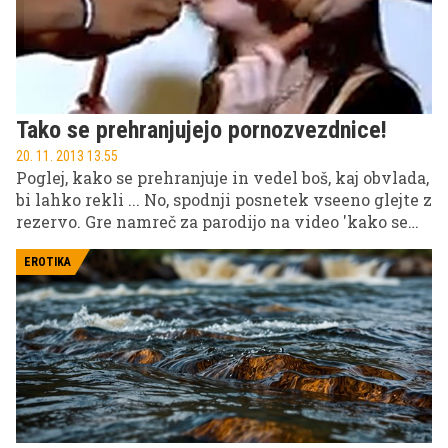
Tako se prehranjujejo pornozvezdnice!
20. 11. 2013 13.55
Poglej, kako se prehranjuje in vedel boš, kaj obvlada,
bi lahko rekli ... No, spodnji posnetek vseeno glejte z
rezervo. Gre namreč za parodijo na video 'kako se
prehranjujejo živali', v njem pa namesto živali
nastopajo pornozvezdnice.
EROTIKA