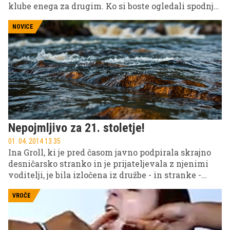
klube enega za drugim. Ko si boste ogledali spodnji
video, vam bo jasno zakaj!
NOVICE
Nepojmljivo za 21. stoletje!
01. 04. 2014 13.35
Ina Groll, ki je pred časom javno podpirala skrajno
desničarsko stranko in je prijateljevala z njenimi
voditelji, je bila izločena iz družbe - in stranke -
zaradi seksa s temnopoltim moškim.
VROČE