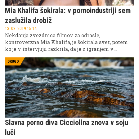
Mia Khalifa šokirala: v pornoindustriji sem
zaslužila drobiž
13. 08. 2019 15.14
Nekdanja zvezdnica filmov za odrasle,
kontroverzna Mia Khalifa, je šokirala svet, potem
ko je v intervjuju razkrila, da je z igranjem v
pornografskih filmih v nasprotju s splošnim
prepričanjem zaslužila drobiž. Kot pravi je kljub
DRUGO
slavi v svoji sicer kratkotrajni karieri zaslužila le
nekaj več kot 10.000 evrov!
Slavna porno diva Cicciolina znova v soju
luči