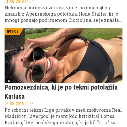
01. 08. 2018 14.04
Nekdanja pornozvezdnica, verjetno ena najbolj
znanih z Apeninskega polotoka, Ilona Staller, ki jo
mnogi poznajo pod imenom Cicciolina, se je znašla
v težavah. Ogoljufala naj bi zavarovalnico.
NOVICE
Pornozvezdnica, ki je po tekmi potolažila
Kariusa
28. 05. 2018 09.53
Po sobotni tekmi Lige prvakov med moštvoma Real
Madrid in Liverpool je marsikdo kritiziral Lorisa
Kariusa, liverpoolskega vratarja, ki je bil 'kriv' za