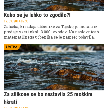
Kako se je lahko to zgodilo?!
17. 09. 2014 07.30
Založba, ki izdaja učbenike za Tajsko, je morala iz
prodaje vzeti okoli 3.000 izvodov. Na naslovnicah
matematičnega učbenika se je namreč pojavila
pornozvezdnica.
EROTIKA
Za silikone se bo nastavila 25 moškim
hkrati