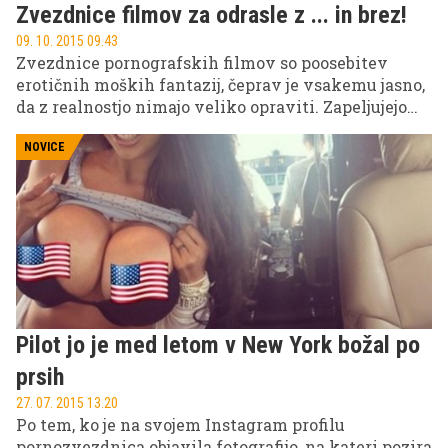
Zvezdnice filmov za odrasle z ... in brez!
09. 10. 2015 09.43
Zvezdnice pornografskih filmov so poosebitev
erotičnih moških fantazij, čeprav je vsakemu jasno,
da z realnostjo nimajo veliko opraviti. Zapeljujejo
tako s svojimi posteljnimi veščinami kot tudi
videzom. Večinoma so to svetlolase zapeljivke z
NOVICE
bujnim oprsjem, mično zadnjico in vročo "žemljico".
Pilot jo je med letom v New York božal po
prsih
27. 07. 2015 13.20
Po tem, ko je na svojem Instagram profilu
pornozvezdnica objavila fotografijo, na kateri pozira