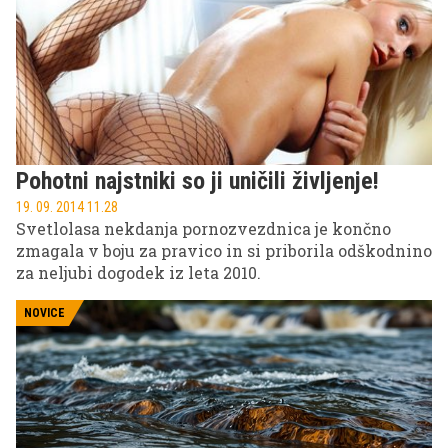
Pohotni najstniki so ji uničili življenje!
19. 09. 2014 11.28
Svetlolasa nekdanja pornozvezdnica je končno
zmagala v boju za pravico in si priborila odškodnino
za neljubi dogodek iz leta 2010.
NOVICE