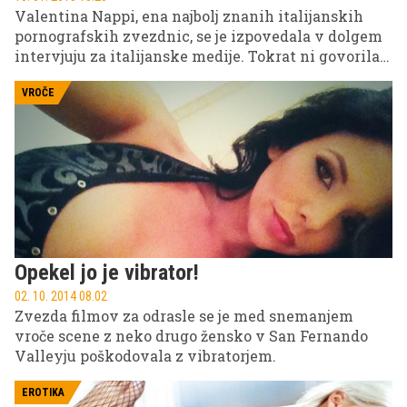
Valentina Nappi, ena najbolj znanih italijanskih
pornografskih zvezdnic, se je izpovedala v dolgem
intervjuju za italijanske medije. Tokrat ni govorila o
politiki, ampak se je lotila večno zanimive teme –
spolnosti, natančneje: nedolžnosti.
VROČE
Opekel jo je vibrator!
02. 10. 2014 08.02
Zvezda filmov za odrasle se je med snemanjem
vroče scene z neko drugo žensko v San Fernando
Valleyju poškodovala z vibratorjem.
EROTIKA