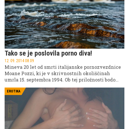
Tako se je poslovila porno diva!
12. 09. 2014 08.09
Mineva 20 let od smrti italijanske pornozvezdnice
Moane Pozzi, ki je v skrivnostnih okoliščinah
umrla 15. septembra 1994. Ob tej priložnosti bodo
predvajali njen do sedaj še ne objavljeni pornič.
EROTIKA