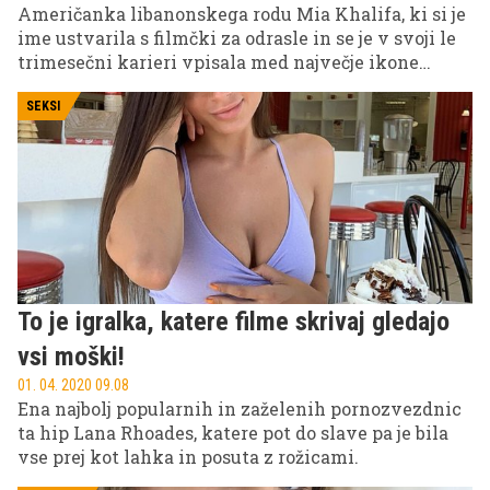
Američanka libanonskega rodu Mia Khalifa, ki si je
ime ustvarila s filmčki za odrasle in se je v svoji le
trimesečni karieri vpisala med največje ikone
porno industrije, je nedavno na dražbo dala svoja
znamenita očala, ki so bila njen zaščitni znak v
SEKSI
njeni kratki, a burni erotični karieri.
To je igralka, katere filme skrivaj gledajo
vsi moški!
01. 04. 2020 09.08
Ena najbolj popularnih in zaželenih pornozvezdnic
ta hip Lana Rhoades, katere pot do slave pa je bila
vse prej kot lahka in posuta z rožicami.