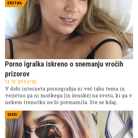
EROTIKA
Porno igralka iskreno o snemanju vročih
prizorov
13. 10. 2019 07.00
V dobi interneta pornografija ni več tabu tema in
verjetno ga ni moškega (in ženske) na svetu, ki ga v
nekem trenutku ne bi premamila. Ste se kdaj
vprašali, kako je v zakulisju snemanja filmov za
odrasle?
SEKSI