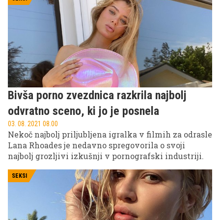
po zadnji seriji vročih fotografij označila za ikono.
Bivša porno zvezdnica razkrila najbolj
odvratno sceno, ki jo je posnela
03. 08. 2021 08.00
Nekoč najbolj priljubljena igralka v filmih za odrasle
Lana Rhoades je nedavno spregovorila o svoji
najbolj grozljivi izkušnji v pornografski industriji.
SEKSI