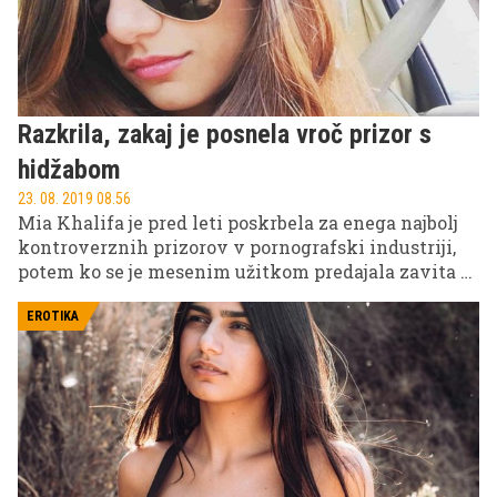
Razkrila, zakaj je posnela vroč prizor s
hidžabom
23. 08. 2019 08.56
Mia Khalifa je pred leti poskrbela za enega najbolj
kontroverznih prizorov v pornografski industriji,
potem ko se je mesenim užitkom predajala zavita v
hidžab. Zaradi tega prizora še danes dobiva grožnje s
smrtjo, v intervjuju pa je razkrila, zakaj ga je
EROTIKA
posnela.