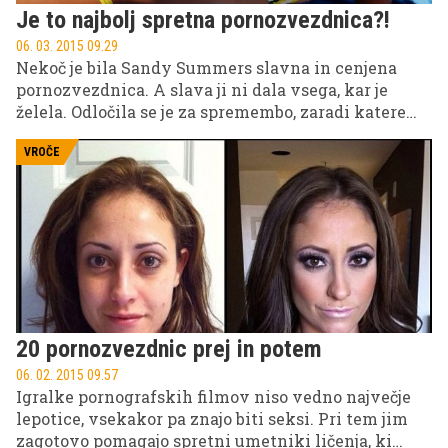
Je to najbolj spretna pornozvezdnica?!
06. 03. 2015 09.29
Nekoč je bila Sandy Summers slavna in cenjena
pornozvezdnica. A slava ji ni dala vsega, kar je
želela. Odločila se je za spremembo, zaradi katere
zdaj na njen račun pricurlja kar 5 milijonov dolarjev
letno.
VROČE
20 pornozvezdnic prej in potem
06. 02. 2015 09.57
Igralke pornografskih filmov niso vedno največje
lepotice, vsekakor pa znajo biti seksi. Pri tem jim
zagotovo pomagajo spretni umetniki ličenja, ki