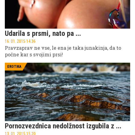
Udarila s prsmi, nato pa ...
16. 01. 2015 14.36
Pravzaprav ne vse, le ena je taka junakinja, da to
počne kar s svojimi prsi!
EROTIKA
Pornozvezdnica nedolžnost izgubila z ...
13. 01. 2015 15.20