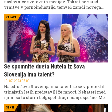
naslovnice svetovnih medijev. Tokrat ne zaradi
vrnitve v pornoindustrijo, temveč zaradi novega
projekta, s katerim želi občinstvu ponuditi nekoliko
drugačno obliko zabave.
ZABAVA
Se spomnite dueta Nutela iz šova
Slovenija ima talent?
19. 07. 2023 05.00
Na odru šova Slovenija ima talent so se v preteklih
trinajstih letih predstavili že mnogi. Nekateri med
njimi so to storili bolj, spet drugi manj uspešno. Med
slednje spada tudi pevski duet z umetniškim
imenom Nutela, ki je v 3. sezoni omenjenega šova
SEKSI