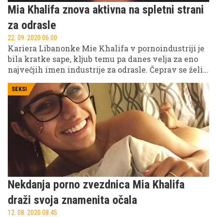
Mia Khalifa znova aktivna na spletni strani
za odrasle
22. 09. 2020 06.00
Kariera Libanonke Mie Khalifa v pornoindustriji je
bila kratke sape, kljub temu pa danes velja za eno
največjih imen industrije za odrasle. Čeprav se želi
znebiti te stigme, se zdaj vrača na spletno stran,
kjer je vsebina rezervirana zgolj za odrasle in ki se ji
SEKSI
zadnje čase pridružuje vse več zvezdniških imen.
Nekdanja porno zvezdnica Mia Khalifa
draži svoja znamenita očala
12. 08. 2020 08.45