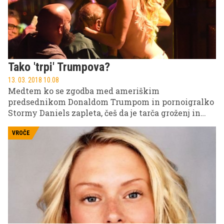
Tako 'trpi' Trumpova?
13. 03. 2018 10.08
Medtem ko se zgodba med ameriškim
predsednikom Donaldom Trumpom in pornoigralko
Stormy Daniels zapleta, češ da je tarča groženj in
ustrahovanj, ona očitno več kot sproščeno opravlja
svoje delo ...
VROČE