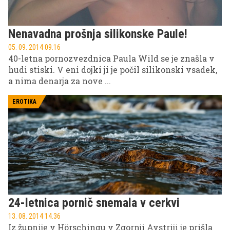
Nenavadna prošnja silikonske Paule!
05. 09. 2014 09.16
40-letna pornozvezdnica Paula Wild se je znašla v
hudi stiski. V eni dojki ji je počil silikonski vsadek,
a nima denarja za nove ...
EROTIKA
24-letnica pornič snemala v cerkvi
13. 08. 2014 14.36
Iz župnije v Hörschingu v Zgornji Avstriji je prišla