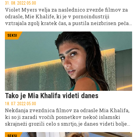
31. 08. 2022 05.00
Violet Myers velja za naslednico zvezde filmov za
odrasle, Mie Khalife, ki je v pornoindustriji
vztrajala zgolj kratek čas, a pustila neizbrisen pečat.
Violeta si je svojo bazo oboževalcev zgradila na
različnih spletnih kanalih, zdaj pa jim izpolnjuje
SEKSI
tudi divje sanje.
Tako je Mia Khalifa videti danes
18. 07. 2022 05.00
Nekdanja zvezdnica filmov za odrasle Mia Khalifa,
ki so ji zaradi vročih posnetkov nekoč islamski
skrajneži grozili celo s smrtjo, je danes videti bolje
kot kdaj koli prej. Legendarna revija za moške jo je
SEKSI