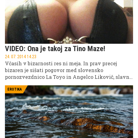
VIDEO: Ona je takoj za Tino Maze!
24. 07. 2014 14.23
Včasih v bizarnosti res ni meja. In prav precej
bizaren je sišati pogovor med slovensko
pornozvezdnico La Toyo in Angelco Likovič, slavno
slovensko komentatorko resničnostnih šovov.
EROTIKA