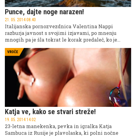
Punce, dajte noge narazen!
21. 05. 2014 08.40
Italijanska pornozvezdnica Valentina Nappi
razburja javnost s svojimi izjavami, po mnenju
mnogih pa je šla tokrat le korak predaleč, ko je
dekleta spodbudila, naj razdajajo svojo seksualnost.
VROČE
Katja ve, kako se stvari streže!
19. 05. 2014 14.02
23-letna manekenka, pevka in igralka Katja
Sambuca iz Rusije je plavolaska, ki polni nočne