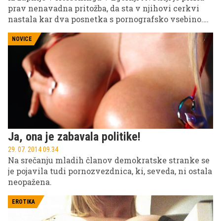
prav nenavadna pritožba, da sta v njihovi cerkvi
nastala kar dva posnetka s pornografsko vsebino.
Pornozvezdnici in snemalni ekipi zdaj grozi do 6
mesecev zapora.
NOVICE
Ja, ona je zabavala politike!
29. 07. 2014 09.34
Na srečanju mladih članov demokratske stranke se
je pojavila tudi pornozvezdnica, ki, seveda, ni ostala
neopažena.
EROTIKA