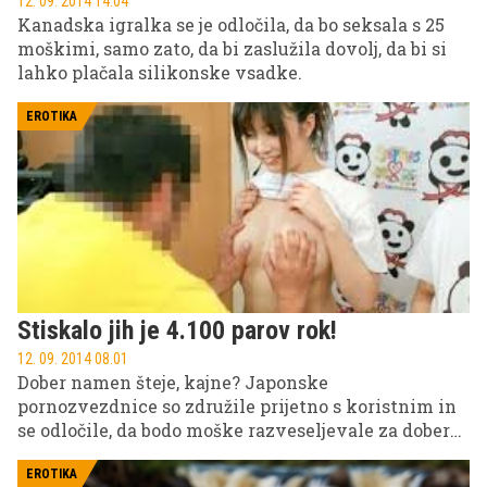
12. 09. 2014 14.04
Kanadska igralka se je odločila, da bo seksala s 25
moškimi, samo zato, da bi zaslužila dovolj, da bi si
lahko plačala silikonske vsadke.
EROTIKA
Stiskalo jih je 4.100 parov rok!
12. 09. 2014 08.01
Dober namen šteje, kajne? Japonske
pornozvezdnice so združile prijetno s koristnim in
se odločile, da bodo moške razveseljevale za dober
namen.
EROTIKA