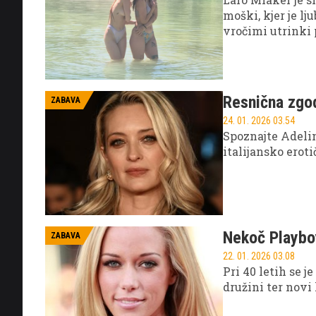
moški, kjer je lj
vročimi utrinki p
Resnična zgod
ZABAVA
24. 01. 2026 03.54
Spoznajte Adelin
italijansko eroti
Nekoč Playboy
ZABAVA
22. 01. 2026 03.08
Pri 40 letih se 
družini ter novi 