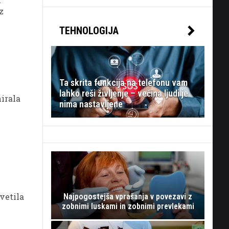
z
TEHNOLOGIJA
Ta skrita funkcija na telefonu vam
lahko reši življenje – večina ljudi je
nirala
nima nastavljene
vetila
Najpogostejša vprašanja v povezavi z
zobnimi luskami in zobnimi prevlekami