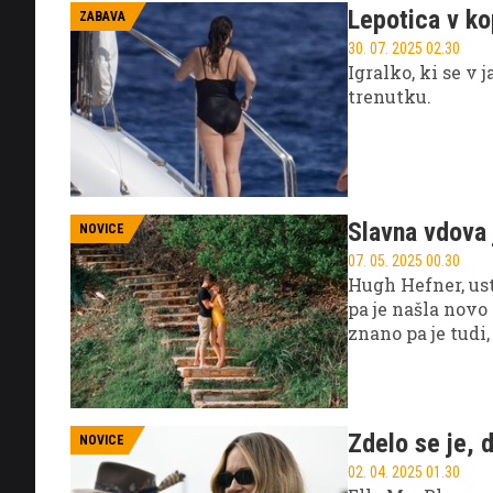
Lepotica v ko
ZABAVA
30. 07. 2025 02.30
Igralko, ki se v 
trenutku.
Slavna vdova 
NOVICE
07. 05. 2025 00.30
Hugh Hefner, ust
pa je našla novo
znano pa je tudi,
Zdelo se je, d
NOVICE
02. 04. 2025 01.30