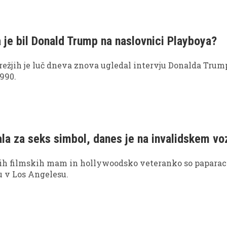
a je bil Donald Trump na naslovnici Playboya?
ežjih je luč dneva znova ugledal intervju Donalda Trum
1990.
ala za seks simbol, danes je na invalidskem vo
nih filmskih mam in hollywoodsko veteranko so paparaci
u v Los Angelesu.