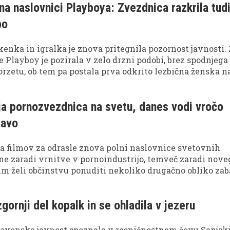
 na naslovnici Playboya: Zvezdnica razkrila tud
bo
nka in igralka je znova pritegnila pozornost javnosti. 
e Playboy je pozirala v zelo drzni podobi, brez spodnjega
orzetu, ob tem pa postala prva odkrito lezbična ženska n
ci te kultne revije.
a pornozvezdnica na svetu, danes vodi vročo
tavo
ca filmov za odrasle znova polni naslovnice svetovnih
ne zaradi vrnitve v pornoindustrijo, temveč zaradi nove
rim želi občinstvu ponuditi nekoliko drugačno obliko zab
gornji del kopalk in se ohladila v jezeru
slovenska javnost spoznala v resničnostnem šovu Sanjsk