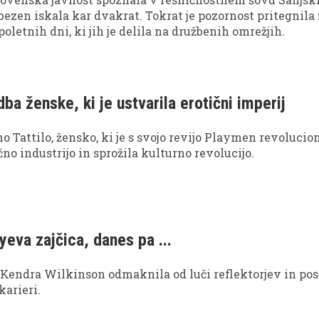
ubezen iskala kar dvakrat. Tokrat je pozornost pritegnila 
oletnih dni, ki jih je delila na družbenih omrežjih.
ba ženske, ki je ustvarila erotični imperij
o Tattilo, žensko, ki je s svojo revijo Playmen revolucio
čno industrijo in sprožila kulturno revolucijo.
eva zajčica, danes pa ...
je Kendra Wilkinson odmaknila od luči reflektorjev in pos
karieri.