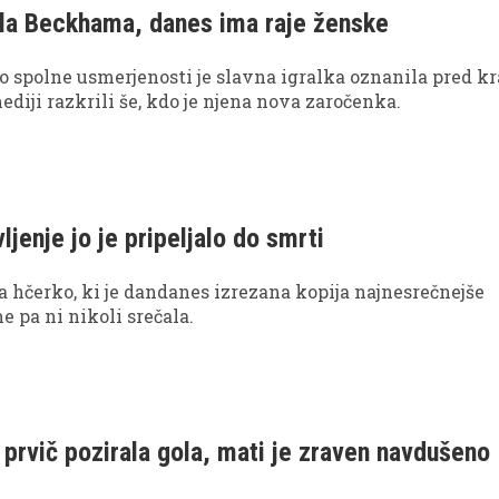
ila Beckhama, danes ima raje ženske
 spolne usmerjenosti je slavna igralka oznanila pred k
mediji razkrili še, kdo je njena nova zaročenka.
jenje jo je pripeljalo do smrti
ila hčerko, ki je dandanes izrezana kopija najnesrečnejše
 pa ni nikoli srečala.
e prvič pozirala gola, mati je zraven navdušeno