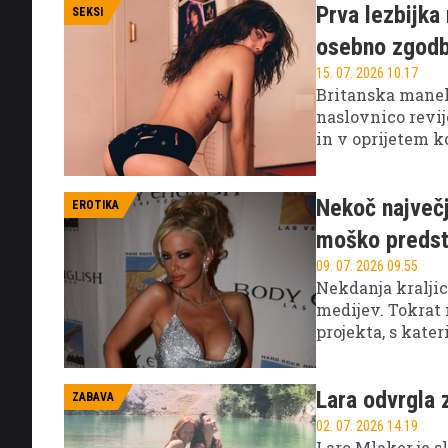
Prva lezbijka
SEKSI
osebno zgod
15. 07. 2026 10.17
Britanska maneke
naslovnico revij
in v oprijetem k
tiskani naslovni
Nekoč največj
EROTIKA
moško preds
09. 07. 2026 09.55
Nekdanja kralji
medijev. Tokrat 
projekta, s kate
Lara odvrgla z
ZABAVA
02. 07. 2026 14.19
Laro Mlaker je 