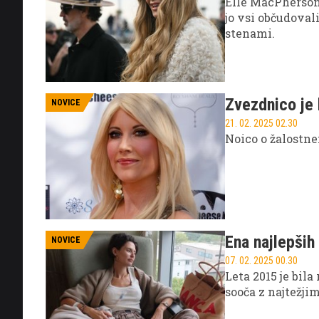
Elle MacPherson
jo vsi občudoval
stenami.
Zvezdnico je 
NOVICE
21. 02. 2025 02.30
Noico o žalostne
Ena najlepših
NOVICE
07. 02. 2025 00.30
Leta 2015 je bila
sooča z najtežji