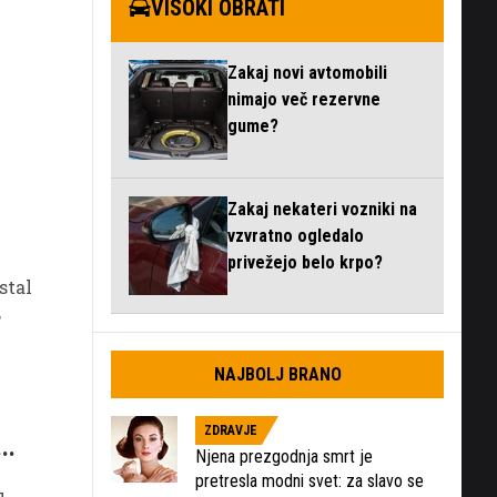
VISOKI OBRATI
Zakaj novi avtomobili
nimajo več rezervne
gume?
Zakaj nekateri vozniki na
vzvratno ogledalo
privežejo belo krpo?
stal
,
NAJBOLJ BRANO
ZDRAVJE
..
Njena prezgodnja smrt je
pretresla modni svet: za slavo se