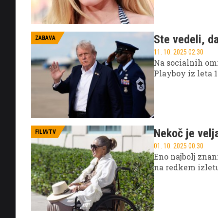
Ste vedeli, d
ZABAVA
11. 10. 2025 02.30
Na socialnih omr
Playboy iz leta 
Nekoč je velj
FILM/TV
01. 10. 2025 00.30
Eno najbolj zna
na redkem izlet