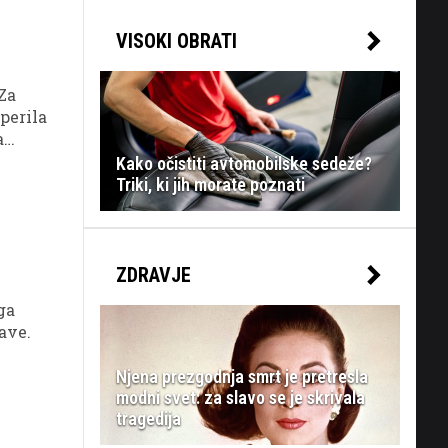
i
VISOKI OBRATI
Za
 perila
a
Kako očistiti avtomobilske sedeže?
Triki, ki jih morate poznati
ZDRAVJE
ga
ave.
Njena prezgodnja smrt je pretresla
modni svet: za slavo se je skrivala
tragedija
i