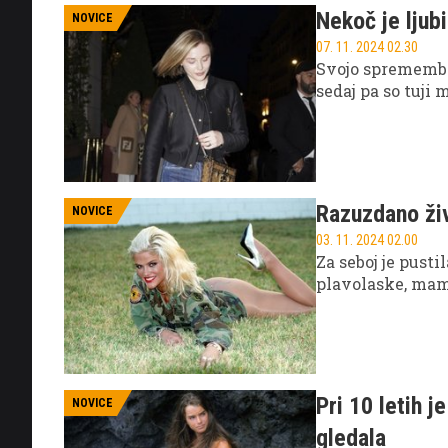
Nekoč je ljub
NOVICE
07. 11. 2024 02.30
Svojo spremembo
sedaj pa so tuji 
Razuzdano živl
NOVICE
03. 11. 2024 02.00
Za seboj je pust
plavolaske, mame
Pri 10 letih j
NOVICE
gledala