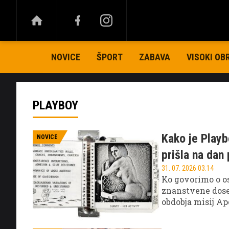
NOVICE
ŠPORT
ZABAVA
VISOKI OB
PLAYBOY
Kako je Playb
NOVICE
prišla na dan 
31. 07. 2026 03.14
Ko govorimo o os
znanstvene dose
obdobja misij Ap
Playboy, ki je na