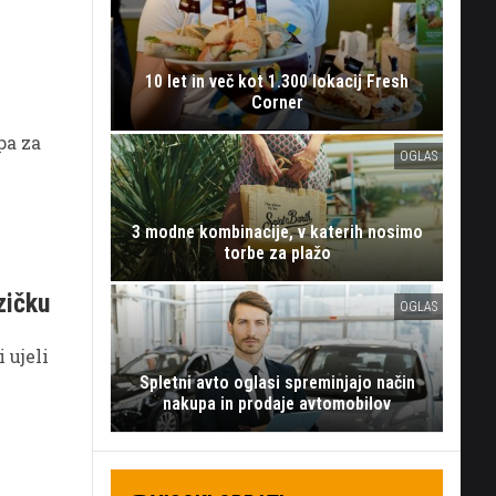
10 let in več kot 1.300 lokacij Fresh
Corner
pa za
OGLAS
3 modne kombinacije, v katerih nosimo
torbe za plažo
zičku
OGLAS
 ujeli
Spletni avto oglasi spreminjajo način
nakupa in prodaje avtomobilov