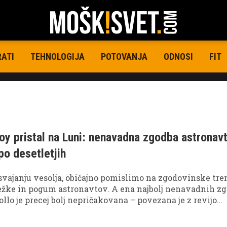
RATI
TEHNOLOGIJA
POTOVANJA
ODNOSI
FIT
oy pristal na Luni: nenavadna zgodba astronav
po desetletjih
vajanju vesolja, običajno pomislimo na zgodovinske tre
žke in pogum astronavtov. A ena najbolj nenavadnih zg
ollo je precej bolj nepričakovana – povezana je z revijo
 skrivaj "potovala" vse do Lune.