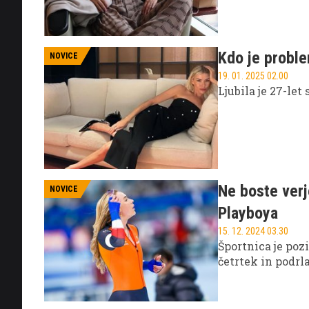
Kdo je proble
NOVICE
19. 01. 2025 02.00
Ljubila je 27-let 
Ne boste verj
NOVICE
Playboya
15. 12. 2024 03.30
Športnica je pozi
četrtek in podrl