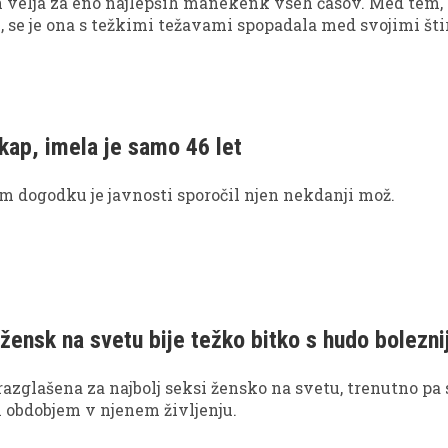
 velja za eno najlepših manekenk vseh časov. Med tem, 
i, se je ona s težkimi težavami spopadala med svojimi št
kap, imela je samo 46 let
m dogodku je javnosti sporočil njen nekdanji mož.
 žensk na svetu bije težko bitko s hudo bolezni
 razglašena za najbolj seksi žensko na svetu, trenutno pa 
m obdobjem v njenem življenju.