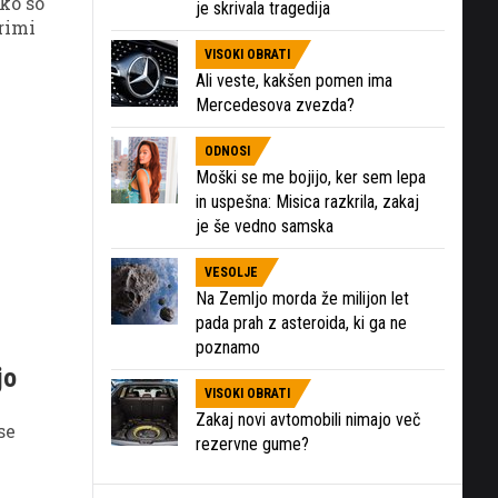
ko so
je skrivala tragedija
irimi
VISOKI OBRATI
Ali veste, kakšen pomen ima
Mercedesova zvezda?
ODNOSI
Moški se me bojijo, ker sem lepa
in uspešna: Misica razkrila, zakaj
je še vedno samska
VESOLJE
Na Zemljo morda že milijon let
pada prah z asteroida, ki ga ne
poznamo
jo
VISOKI OBRATI
Zakaj novi avtomobili nimajo več
se
rezervne gume?