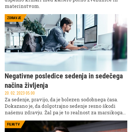
materinstvom.
ZDRAVJE
Negativne posledice sedenja in sedečega
načina življenja
20. 02. 2023 05.00
Za sedenje, pravijo, da je bolezen sodobnega časa.
Dokazano je, da dolgotrajno sedenje resno škodi
našemu zdravju. Žal pa je to realnost za marsikoga
izmed nas, predvsem pa tistih, ki opravljate
pisarniško delo. Če se za povrh v službo še vozite in
FILM/TV
po službi radi odpočijete na kavču, hitro ugotovite,