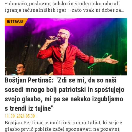
– domačo, poslovno, šolsko in študentsko rabo ali
igranje računalniških iger – zato vsak ni dober za
vse, saj igračarji, na primer, potrebujejo
nadpovprečno zmogljivega. Kako torej izbrati
INTERVJU
prenosnik, ki bo zadostil vašim potrebam? Dobra
novica je, da lahko dobite dober in zanesljiv
prenosnik, ki vam bo služil več let, že za približno
500 evrov.
Boštjan Pertinač: ''Zdi se mi, da so naši
sosedi mnogo bolj patriotski in spoštujejo
svojo glasbo, mi pa se nekako izgubljamo
s trendi iz tujine''
11. 09. 2021 05.00
Boštjan Pertinač je multiinštrumentalist, ki se je z
glasbo prvič pobliže začel spoznavati na pozavni,