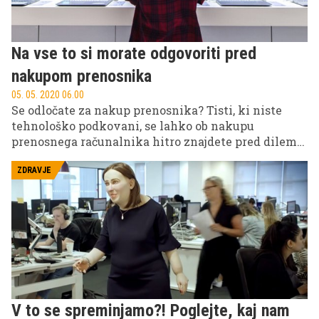
Na vse to si morate odgovoriti pred
nakupom prenosnika
05. 05. 2020 06.00
Se odločate za nakup prenosnika? Tisti, ki niste
tehnološko podkovani, se lahko ob nakupu
prenosnega računalnika hitro znajdete pred dilemo
katerega kupiti. Zadeve ne olajša dejstvo, da je
ponudba zares bogata in da vas z agresivnim
ZDRAVJE
oglaševanjem pogosto napeljujejo k nakupu
prenosnika, ki obljublja veliko, a ima številne
pomanjkljivosti, ki pa jih tehnologije nevešči kupec
ne opazi. Če ne želite, da je nakup prenosnika
loterija, se od evrov ne ločite, preden si ne
odgovorite na naslednja vprašanja in razjasnite
sledeče pojme.
V to se spreminjamo?! Poglejte, kaj nam