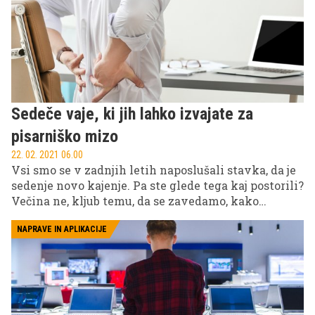
eksponentno rast trga koronavirus, ki nas obsoja na
delo na daljavo, za kar seveda potrebujemo v splet
povezljive naprave. Nič čudnega torej ni, da
glavnino rasti predstavljajo najcenejše naprave, ki
vseeno omogočajo dokaj resno delo – Chromebooki.
Sedeče vaje, ki jih lahko izvajate za
pisarniško mizo
22. 02. 2021 06.00
Vsi smo se v zadnjih letih naposlušali stavka, da je
sedenje novo kajenje. Pa ste glede tega kaj postorili?
Večina ne, kljub temu, da se zavedamo, kako
negativno sedenje vpliva na naše zdravje in
počutje. S temi preprostimi vajami, ki jih lahko
NAPRAVE IN APLIKACIJE
izvajate sede, boste popravili oz. preprečili škodo.