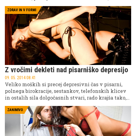
so to!
ZDRAV IN V FORMI
Z vročimi dekleti nad pisarniško depresijo
09. 05. 2014 08.41
Veliko moških si precej depresivni čas v pisarni,
polnega birokracije, sestankov, telefonskih klicev
in ostalih sila dolgočasnih stvari, rado krajša tako,
da preverjajo, kaj je novega na straneh s
pornografsko vsebino ali celo klepetajo s kakšno
ZANIMIVO
vročo mladenko, ki jih je pripravljena zadovoljiti na
daljavo.