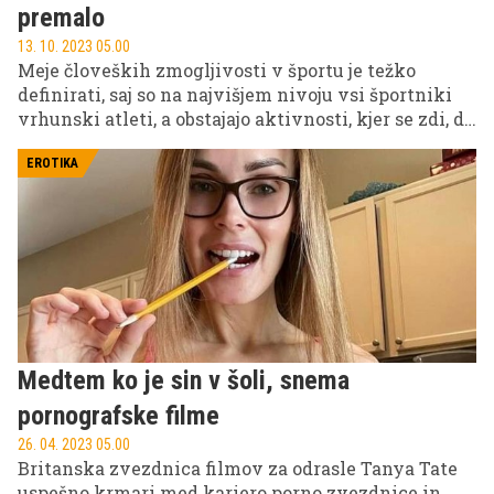
premalo
13. 10. 2023 05.00
Meje človeških zmogljivosti v športu je težko
definirati, saj so na najvišjem nivoju vsi športniki
vrhunski atleti, a obstajajo aktivnosti, kjer se zdi, da
so tekmovalci z drugega planeta. Iztok Deželak je
na primer na zadnji tekmi svetovnega pokala v
EROTIKA
trojnem ironmanu do cilja pritekel po 45 urah, po
tem, ko je v vodi, na kolesu in nogah premagal 677
kilometrov.
Medtem ko je sin v šoli, snema
pornografske filme
26. 04. 2023 05.00
Britanska zvezdnica filmov za odrasle Tanya Tate
uspešno krmari med kariero porno zvezdnice in