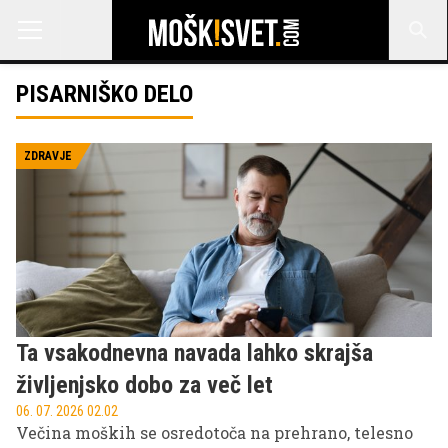
PISARNIŠKO DELO
ZDRAVJE
Ta vsakodnevna navada lahko skrajša
življenjsko dobo za več let
06. 07. 2026 02.02
Večina moških se osredotoča na prehrano, telesno