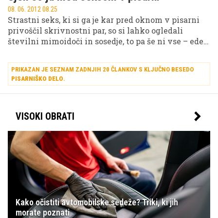
08. 06. 2012 08.25
Strastni seks, ki si ga je kar pred oknom v pisarni
privoščil skrivnostni par, so si lahko ogledali
številni mimoidoči in sosedje, to pa še ni vse – eden
od sosedov je ljubimca celo posnel!
PRIKAZAN JE SEZNAM ZADNJIH 20 ČLANKOV S KLJUČNO BESEDO
PISARNIŠKO DELO
.
VISOKI OBRATI
Kako očistiti avtomobilske sedeže? Triki, ki jih
morate poznati