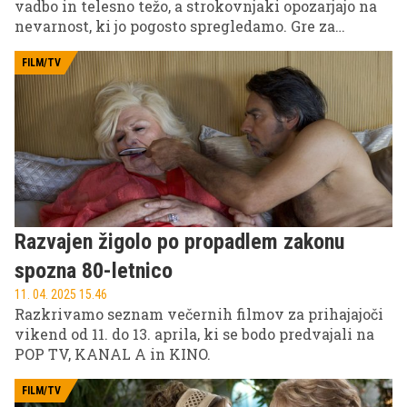
vadbo in telesno težo, a strokovnjaki opozarjajo na
nevarnost, ki jo pogosto spregledamo. Gre za
dolgotrajno sedenje, ki je postalo sestavni del
sodobnega načina življenja. Raziskave kažejo, da
FILM/TV
lahko več ur neprekinjenega sedenja poveča
tveganje za bolezni srca, sladkorno bolezen tipa 2,
nekatere vrste raka in prezgodnjo smrt, tudi pri
ljudeh, ki sicer redno telovadijo.
Razvajen žigolo po propadlem zakonu
spozna 80-letnico
11. 04. 2025 15.46
Razkrivamo seznam večernih filmov za prihajajoči
vikend od 11. do 13. aprila, ki se bodo predvajali na
POP TV, KANAL A in KINO.
FILM/TV