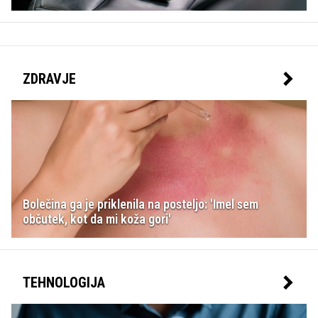
ZDRAVJE
Bolečina ga je priklenila na posteljo: 'Imel sem
občutek, kot da mi koža gori'
TEHNOLOGIJA