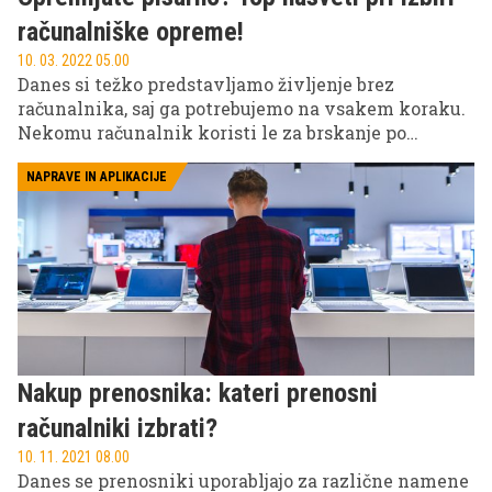
računalniške opreme!
10. 03. 2022 05.00
Danes si težko predstavljamo življenje brez
računalnika, saj ga potrebujemo na vsakem koraku.
Nekomu računalnik koristi le za brskanje po
svetovnem spletu, drugi ga potrebujejo zaradi
šolskih obveznosti svojih otrok ali službenih
NAPRAVE IN APLIKACIJE
obveznosti, računalnik pa je tudi nepogrešljiv del
vsake pisarne.
Nakup prenosnika: kateri prenosni
računalniki izbrati?
10. 11. 2021 08.00
Danes se prenosniki uporabljajo za različne namene