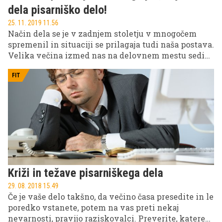
dela pisarniško delo!
25. 11. 2019 11.56
Način dela se je v zadnjem stoletju v mnogočem
spremenil in situaciji se prilagaja tudi naša postava.
Velika večina izmed nas na delovnem mestu sedi
in pisarniško delo bi lahko imelo resne posledice ne
le na zdravje, pač pa tudi izgled posameznika.
FIT
Preverite, kakšen bi bil lahko videti pisarniški
delavec že čez dve desetletji.
Križi in težave pisarniškega dela
29. 08. 2018 15.49
Če je vaše delo takšno, da večino časa presedite in le
poredko vstanete, potem na vas preti nekaj
nevarnosti, pravijo raziskovalci. Preverite, katere