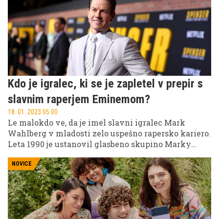
da presedite velik del dneva.
Kdo je igralec, ki se je zapletel v prepir s
slavnim raperjem Eminemom?
18. 01. 2023 05.00
Le malokdo ve, da je imel slavni igralec Mark
Wahlberg v mladosti zelo uspešno rapersko kariero.
Leta 1990 je ustanovil glasbeno skupino Marky
Mark and the Funky Bunch, s katero je izdal
platinasti album. Kljub temu da so bili kot skupina
NOVICE
zelo uspešni, pa si je Mark na grbo nakopal
dolgoletnega rivala, ki je bil nihče drug kot
legendarni 'Slim Shady' (Eminem).