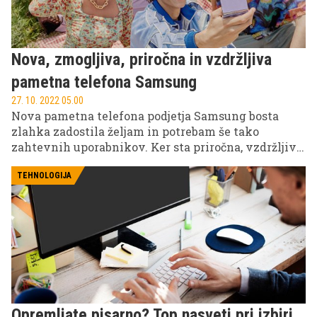
Nova, zmogljiva, priročna in vzdržljiva
pametna telefona Samsung
27. 10. 2022 05.00
Nova pametna telefona podjetja Samsung bosta
zlahka zadostila željam in potrebam še tako
zahtevnih uporabnikov. Ker sta priročna, vzdržljiva
in vodoodporna vas bosta brez težav spremljala tudi
na najbolj adrenalinskih podvigih.
TEHNOLOGIJA
Opremljate pisarno? Top nasveti pri izbiri