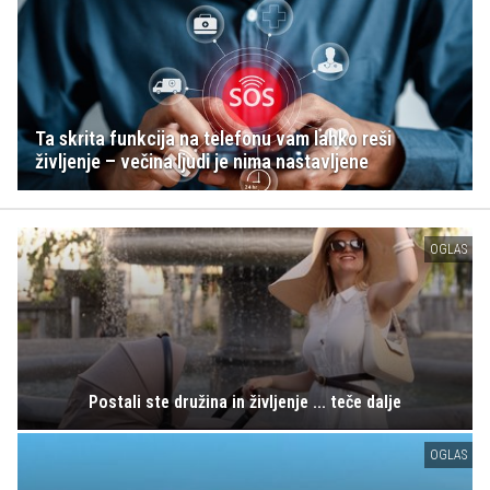
Ta skrita funkcija na telefonu vam lahko reši
življenje – večina ljudi je nima nastavljene
OGLAS
Postali ste družina in življenje ... teče dalje
OGLAS