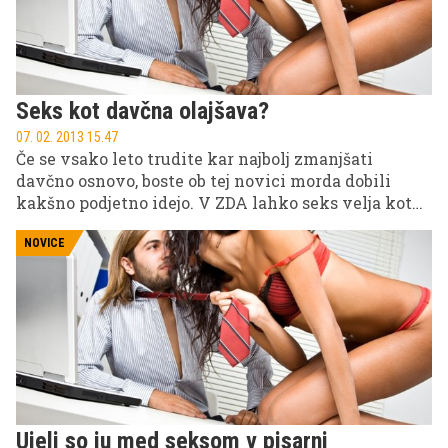
Seks kot davčna olajšava?
07. 02. 2013 15.47
Če se vsako leto trudite kar najbolj zmanjšati
davčno osnovo, boste ob tej novici morda dobili
kakšno podjetno idejo. V ZDA lahko seks velja kot
davčna olajšava.
NOVICE
Ujeli so ju med seksom v pisarni