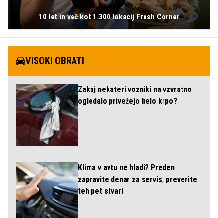
10 let in več kot 1.300 lokacij Fresh Corner
VISOKI OBRATI
Zakaj nekateri vozniki na vzvratno
ogledalo privežejo belo krpo?
Klima v avtu ne hladi? Preden
zapravite denar za servis, preverite
teh pet stvari