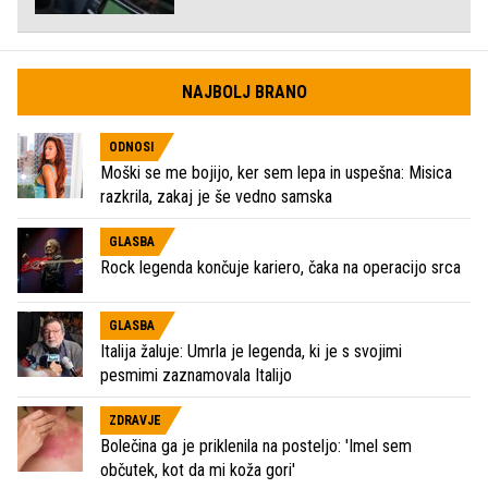
NAJBOLJ BRANO
ODNOSI
Moški se me bojijo, ker sem lepa in uspešna: Misica
razkrila, zakaj je še vedno samska
GLASBA
Rock legenda končuje kariero, čaka na operacijo srca
GLASBA
Italija žaluje: Umrla je legenda, ki je s svojimi
pesmimi zaznamovala Italijo
ZDRAVJE
Bolečina ga je priklenila na posteljo: 'Imel sem
občutek, kot da mi koža gori'