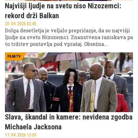
Najvišji ljudje na svetu niso Nizozemci:
rekord drži Balkan
20. 04. 2026 02.45
Dolga desetletja je veljalo prepričanje, da so najvišji
ljudje na svetu Nizozemci. Znanstvena raziskava pa
to trditev postavlja pod vprašaj. Obsežna
antropološka študija, ki je zajela več kot 47.000 ljudi
iz Zahodnega Balkana, razkriva presenetljive
FILM/TV
ugotovitve o telesni višini mladih moških v tej
regiji.
Slava, škandal in kamere: nevidena zgodba
Michaela Jacksona
17. 04. 2026 13.53