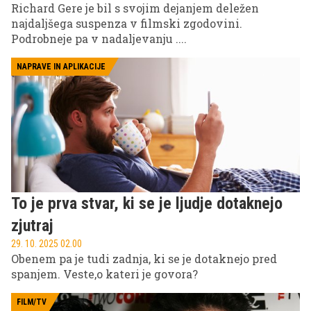
Richard Gere je bil s svojim dejanjem deležen
najdaljšega suspenza v filmski zgodovini.
Podrobneje pa v nadaljevanju ....
NAPRAVE IN APLIKACIJE
To je prva stvar, ki se je ljudje dotaknejo
zjutraj
29. 10. 2025 02.00
Obenem pa je tudi zadnja, ki se je dotaknejo pred
spanjem. Veste,o kateri je govora?
FILM/TV