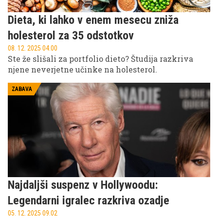
Dieta, ki lahko v enem mesecu zniža
holesterol za 35 odstotkov
08. 12. 2025 04.00
Ste že slišali za portfolio dieto? Študija razkriva
njene neverjetne učinke na holesterol.
ZABAVA
Najdaljši suspenz v Hollywoodu:
Legendarni igralec razkriva ozadje
05. 12. 2025 09.02