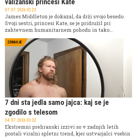
valižanski princesi Kate
07. 07. 2026 02.23
James Middleton je dokazal, da drži svojo besedo.
Svoji sestri, princesi Kate, se je pridružil pri
zahtevnem humanitarnem pohodu in tako
simbolično uresničil obljubo, ki ji jo je dal v najtežjih
trenutkih med njenim zdravljenjem.
ZDRAVJE
7 dni sta jedla samo jajca: kaj se je
zgodilo s telesom
04. 07. 2026 03.32
Ekstremni prehranski izzivi so v zadnjih letih
postali viralni spletni trend, kjer ustvarjalci vsebin