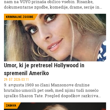
nam na VOYO prinaša obilico vsebin. Risanke,
dokumentarne zgodbe, komedije, drame, serije in
izbrane slovenske filme. Sebastijan Cavazza, Inja
Zalta, Domen Valič, Lea Mihevc in ostali vas v
KRIMINALNE ZGODBE
prihodnjih dneh čakajo na VOYO!
Umor, ki je pretresel Hollywood in
spremenil Ameriko
29. 07. 2026 03.11
9. avgusta 1969 so člani Mansonove družine
brutalno umorili pet oseb, med njimi tudi nosečo
igralko Sharon Tate. Pregled dogodkov razkriva
ozadje enega najbolj razvpitih zločinov v ameriški
zgodovini in motivacijo zloglasnega kulta.
ZABAVA