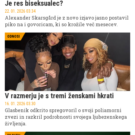
Je res biseksualec?
22. 01. 2026 03.34
Alexander Skarsgård je z novo izjavo jasno postavil
piko na i govoricam, ki so krožile več mesecev.
ODNOSI
V razmerju je s tremi ženskami hkrati
16. 01. 2026 03.30
Glasbenik odkrito spregovoril o svoji poliamorni
zvezi in razkril podrobnosti svojega ljubezenskega
življenja.