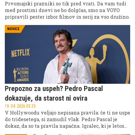
Prvomajski prazniki so tik pred vrati. Da vam tudi
med prostimi dnevi ne bo dolgčas, smo na VOYO
pripravili pester izbor filmov in serij za vso družino.
NOVICE
Prepozno za uspeh? Pedro Pascal
dokazuje, da starost ni ovira
10. 04. 2026 03.33
V Hollywoodu veljajo nepisana pravila: če ti ne uspe
do tridesetega, si zamudil vlak. Pedro Pascal je
dokaz, da so ta pravila napačna. Igralec, ki je letos
dopolnil 51 let, danes sodi med najbolj zaželena