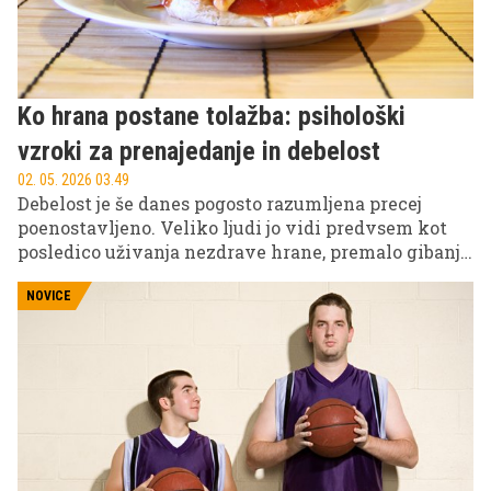
Ko hrana postane tolažba: psihološki
vzroki za prenajedanje in debelost
02. 05. 2026 03.49
Debelost je še danes pogosto razumljena precej
poenostavljeno. Veliko ljudi jo vidi predvsem kot
posledico uživanja nezdrave hrane, premalo gibanja
in pomanjkanja discipline. A v resnici je slika
precej bolj kompleksna. Telesna teža ni odvisna le
NOVICE
od prehranskih navad, temveč tudi od stresa,
samopodobe, zmožnosti čustvene regulacije, odnosa
do telesa in vzorcev, ki jih človek razvija skozi leta.