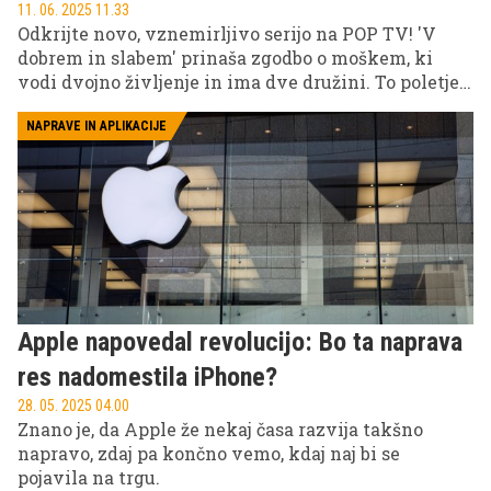
11. 06. 2025 11.33
Odkrijte novo, vznemirljivo serijo na POP TV! 'V
dobrem in slabem' prinaša zgodbo o moškem, ki
vodi dvojno življenje in ima dve družini. To poletje
se usedite na čustveni rollercoaster, ki vas bo
potegnil v svet drame, skrivnosti in
NAPRAVE IN APLIKACIJE
nepredvidljivih dogodkov. Kdaj? Preverite spodaj.
Apple napovedal revolucijo: Bo ta naprava
res nadomestila iPhone?
28. 05. 2025 04.00
Znano je, da Apple že nekaj časa razvija takšno
napravo, zdaj pa končno vemo, kdaj naj bi se
pojavila na trgu.