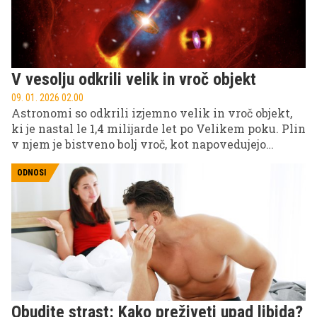
V vesolju odkrili velik in vroč objekt
09. 01. 2026 02.00
Astronomi so odkrili izjemno velik in vroč objekt,
ki je nastal le 1,4 milijarde let po Velikem poku. Plin
v njem je bistveno bolj vroč, kot napovedujejo
obstoječi kozmološki modeli, kar nakazuje na nove
vpoglede v zgodnji razvoj Vesolja in vlogo
ODNOSI
supermasivnih črnih lukenj pri tem procesu.
Obudite strast: Kako preživeti upad libida?