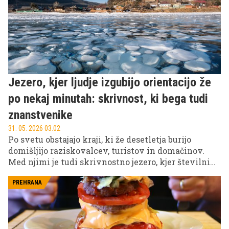
Jezero, kjer ljudje izgubijo orientacijo že
po nekaj minutah: skrivnost, ki bega tudi
znanstvenike
31. 05. 2026 03.02
Po svetu obstajajo kraji, ki že desetletja burijo
domišljijo raziskovalcev, turistov in domačinov.
Med njimi je tudi skrivnostno jezero, kjer številni
obiskovalci poročajo o nenavadnem občutku izgube
orientacije, zmedenosti in občutku, da "nekaj ni v
PREHRANA
redu". Nekateri trdijo, da se tam kompasi obnašajo
nenavadno, drugi opisujejo občutek popolne
dezorientacije že po nekaj minutah.