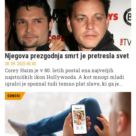
Njegova prezgodnja smrt je pretresla svet
28. 09. 2025 00.30
Corey Haim je v 80. letih postal ena največjih
najstniških ikon Hollywooda. A kot mnogi mladi
igralci je spoznal tudi temno plat slave, ki ga je
pripeljala do prezgodnje smrti. Njegova zgodba je
ena tistih, ki razkrivajo kruto ozadje blišča filmske
ODNOSI
industrije.