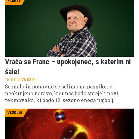
FILM/TV
Vrača se Franc – upokojenec, s katerim ni
šale!
15. 01. 2026 03.30
Še malo in ponovno se selimo na pašnike, v
neokrnjeno naravo, kjer nas bodo sprejeli novi
tekmovalci, ki bodo 12. sezono enega najbolj
priljubljenih šovov pri nas naredili nepozabno.
Pripravite se, 2. februarja se na POP TV in VOYO
VESOLJE
začenja dogodivščina te pomladi.