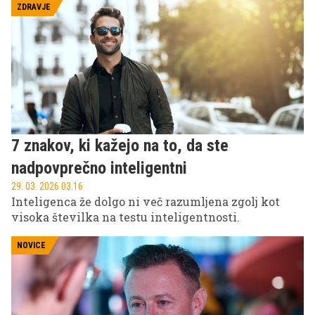
igralska imena na svetu. A njegova kariera se je
ZDRAVJE
zares začela šele takrat, ko bi večina drugih že
razmišljala o umiku v ozadje.
7 znakov, ki kažejo na to, da ste
nadpovprečno inteligentni
29. 03. 2026 03.16
Inteligenca že dolgo ni več razumljena zgolj kot
visoka številka na testu inteligentnosti.
NOVICE