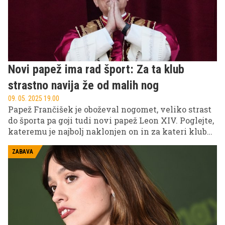
Novi papež ima rad šport: Za ta klub
strastno navija že od malih nog
09. 05. 2025 19.00
Papež Frančišek je oboževal nogomet, veliko strast
do športa pa goji tudi novi papež Leon XIV. Poglejte,
kateremu je najbolj naklonjen on in za kateri klub
navija že od malih nog.
ZABAVA