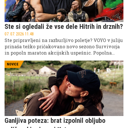
Ste si ogledali že vse dele Hitrih in drznih?
07. 07. 2026 11.48
Ste pripravljeni na razburljivo poletje? VOYO v juliju
prinaša težko pričakovano novo sezono Survivorja
in popoln maraton akcijskih uspešnic. Popolna
izbira za vse, ki iščete napetost in pravo dozo
adrenalina kar na svojem kavču.
NOVICE
Ganljiva poteza: brat izpolnil obljubo