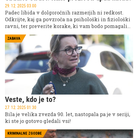
29. 12. 2025 03.00
Padec libida v dolgoročnih razmerjih ni redkost.
Odkrijte, kaj ga povzroča na psihološki in fiziološki
ravni, ter preverite korake, ki vam bodo pomagali
ponovno obuditi spolno željo in okrepiti intimnost.
ZABAVA
Veste, kdo je to?
27. 12. 2025 01.30
Bila je velika zvezda 90. let, nastopala pa je v seriji,
ki ste jo gotovo gledali vsi!
KRIMINALNE ZGODBE