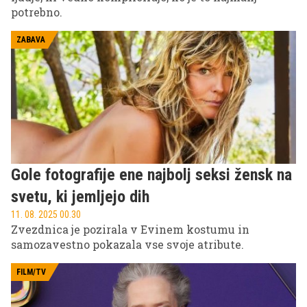
potrebno.
ZABAVA
Gole fotografije ene najbolj seksi žensk na
svetu, ki jemljejo dih
11. 08. 2025 00.30
Zvezdnica je pozirala v Evinem kostumu in
samozavestno pokazala vse svoje atribute.
FILM/TV