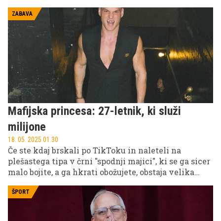
ZABAVA
Mafijska princesa: 27-letnik, ki služi
milijone
18. 05. 2025 01.30
Če ste kdaj brskali po TikToku in naleteli na
plešastega tipa v črni "spodnji majici", ki se ga sicer
malo bojite, a ga hkrati obožujete, obstaja velika
verjetnost, da ste spoznali Lea Skepija.
ŠPORT