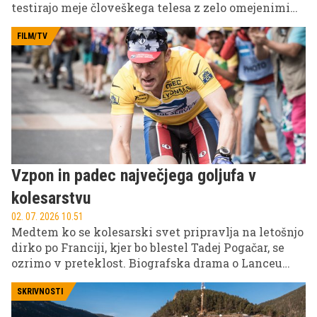
testirajo meje človeškega telesa z zelo omejenimi
dietami. Eden najbolj znanih primerov je
sedemdnevni jajčni eksperiment, kjer sta
FILM/TV
ustvarjalca en teden jedla skoraj izključno jajca.
Vzpon in padec največjega goljufa v
kolesarstvu
02. 07. 2026 10.51
Medtem ko se kolesarski svet pripravlja na letošnjo
dirko po Franciji, kjer bo blestel Tadej Pogačar, se
ozrimo v preteklost. Biografska drama o Lanceu
Armstrongu natančno razgalja temno plat
kolesarstva in mrežo prevar, ki je pretresla šport.
SKRIVNOSTI