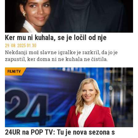
Ker mu ni kuhala, se je ločil od nje
29. 08. 2025 01.30
Nekdanji mož slavne igralke je razkril, da jo je
zapustil, ker doma ni ne kuhala ne čistila.
FILM/TV
24UR na POP TV: Tu je nova sezona s