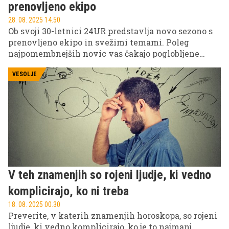
prenovljeno ekipo
28. 08. 2025 14.50
Ob svoji 30-letnici 24UR predstavlja novo sezono s
prenovljeno ekipo in svežimi temami. Poleg
najpomembnejših novic vas čakajo poglobljene
analize, športni vrhunci ter številne druge
zanimive vsebine.
VESOLJE
V teh znamenjih so rojeni ljudje, ki vedno
komplicirajo, ko ni treba
18. 08. 2025 00.30
Preverite, v katerih znamenjih horoskopa, so rojeni
ljudje, ki vedno komplicirajo, ko je to najmanj