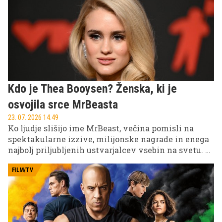
Kdo je Thea Booysen? Ženska, ki je
osvojila srce MrBeasta
23. 07. 2026 14.49
Ko ljudje slišijo ime MrBeast, večina pomisli na
spektakularne izzive, milijonske nagrade in enega
najbolj priljubljenih ustvarjalcev vsebin na svetu. A
dolgo časa je bilo manj znano, kdo je ženska ob njem.
To je Thea Booysen, južnoafriška ustvarjalka vsebin,
FILM/TV
igralka videoiger, avtorica in strokovnjakinja za
psihologijo, ki je s svojo zgodbo pritegnila veliko
pozornosti.