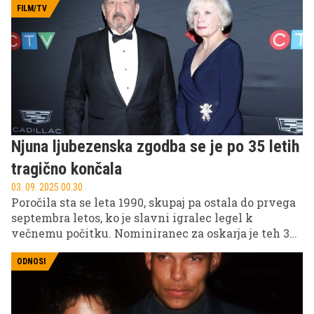
FILM/TV
Njuna ljubezenska zgodba se je po 35 letih
tragično končala
03. 09. 2025 00.30
Poročila sta se leta 1990, skupaj pa ostala do prvega
septembra letos, ko je slavni igralec legel k
večnemu počitku. Nominiranec za oskarja je teh 35
let opisal kot najlepše obdobje v njegovem življenju.
ODNOSI