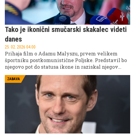
Tako je ikonični smučarski skakalec videti
danes
25. 02. 2026 04.00
Prihaja film o Adamu Malyszu, prvem velikem
športniku postkomunistične Poljske. Predstavil bo
njegovo pot do statusa ikone in raziskal njegov
neizbrisen vpliv na poljsko narodno identiteto.
ZABAVA