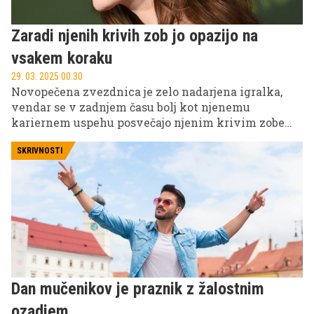
Zaradi njenih krivih zob jo opazijo na
vsakem koraku
29. 03. 2025 00.30
Novopečena zvezdnica je zelo nadarjena igralka,
vendar se v zadnjem času bolj kot njenemu
kariernem uspehu posvečajo njenim krivim zobem
in nepopolnemu nasmehu.
SKRIVNOSTI
Dan mučenikov je praznik z žalostnim
ozadjem