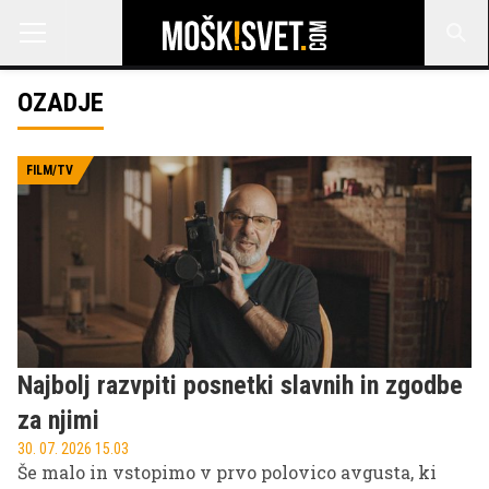
OZADJE
FILM/TV
Najbolj razvpiti posnetki slavnih in zgodbe
za njimi
30. 07. 2026 15.03
Še malo in vstopimo v prvo polovico avgusta, ki