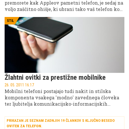
premorete kak Appleov pametni telefon, je sedaj na
voljo zaščitno ohišje, ki ubrani tako vaš telefon kot
tudi vas.
STIL
Žlahtni ovitki za prestižne mobilnike
26. 05. 2011 16.17
Mobilni telefoni postajajo tudi nakit in stilska
komponenta vsakega 'modno' zavednega človeka
ter ljubitelja komunikacijsko-informacijskih
naprav. Temu primerno je omenjene naprave treba
tudi zavarovati pred škodljivimi vplivi.
PRIKAZAN JE SEZNAM ZADNJIH 19 ČLANKOV S KLJUČNO BESEDO
OVITEK ZA TELEFON
.