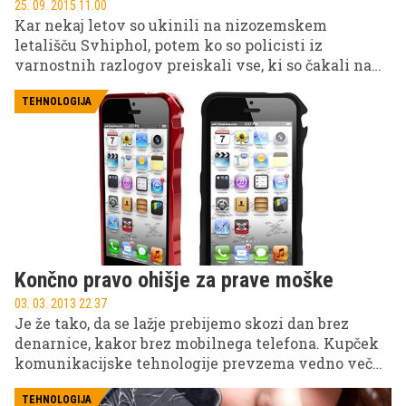
25. 09. 2015 11.00
Kar nekaj letov so ukinili na nizozemskem
letališču Svhiphol, potem ko so policisti iz
varnostnih razlogov preiskali vse, ki so čakali na
let in po dveh urah preiskovanja na stran potegnili
komaj 20-letno dekle. In razlog?
TEHNOLOGIJA
Končno pravo ohišje za prave moške
03. 03. 2013 22.37
Je že tako, da se lažje prebijemo skozi dan brez
denarnice, kakor brez mobilnega telefona. Kupček
komunikacijske tehnologije prevzema vedno več
uporabnih funkcij, tokrat pa so mu namenili še
najpomembnejšo.
TEHNOLOGIJA