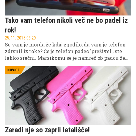
Tako vam telefon nikoli več ne bo padel iz
rok!
25. 11. 2015 08.29
Se vam je morda že kdaj zgodilo, da vam je telefon
zdrsnil iz roke? Če je telefon padec 'preživel', ste
lahko srečni. Marsikomu se je namreč ob padcu že
močno poškodoval – poči lahko ekran, razleti se na
več kosov, se grdo opraska ... Obstaja ovitek, ki to
NOVICE
lahko prepreči.
Zaradi nje so zaprli letališče!