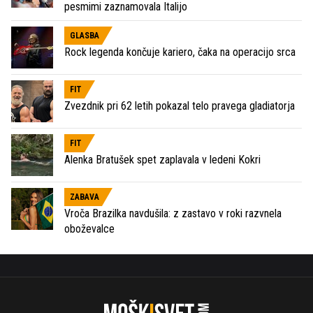
pesmimi zaznamovala Italijo
GLASBA
Rock legenda končuje kariero, čaka na operacijo srca
FIT
Zvezdnik pri 62 letih pokazal telo pravega gladiatorja
FIT
Alenka Bratušek spet zaplavala v ledeni Kokri
ZABAVA
Vroča Brazilka navdušila: z zastavo v roki razvnela
oboževalce