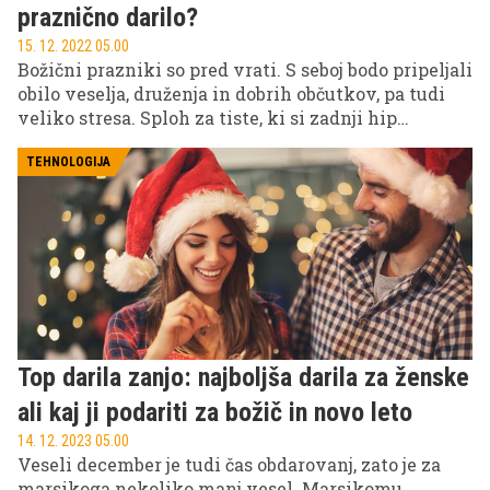
praznično darilo?
15. 12. 2022 05.00
Božični prazniki so pred vrati. S seboj bodo pripeljali
obilo veselja, druženja in dobrih občutkov, pa tudi
veliko stresa. Sploh za tiste, ki si zadnji hip
razbijajo glavo s tem, kaj bližnjim kupiti za darilo.
Da bi proces malo olajšali, smo pripravili seznam
TEHNOLOGIJA
petih prazničnih daril, ki bodo razveselile vsakega
tehnološkega navdušenca.
Top darila zanjo: najboljša darila za ženske
ali kaj ji podariti za božič in novo leto
14. 12. 2023 05.00
Veseli december je tudi čas obdarovanj, zato je za
marsikoga nekoliko manj vesel. Marsikomu