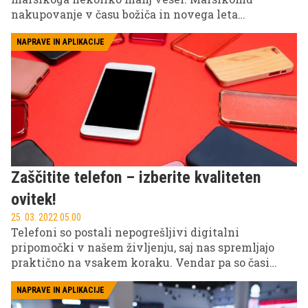
nakupovanje v času božiča in novega leta
predstavlja velik stres, saj ni vedno lahko kupiti
pravo darilo za ljubljeno osebo ali prijatelja. V
NAPRAVE IN APLIKACIJE
primeru, da ne veste, kakšno božično-novoletno
darilo kupiti za svoj drago, smo za vas pripravili
nekaj odličnih predlogov daril, s katerimi ne
morete zgrešiti pri nežnejšem spolu.
Zaščitite telefon – izberite kvaliteten
ovitek!
25. 03. 2022 05.00
Telefoni so postali nepogrešljivi digitalni
pripomočki v našem življenju, saj nas spremljajo
praktično na vsakem koraku. Vendar pa so časi
robustnih telefonov že zdavnaj mimo, zato moramo
te naše osebne asistente dobro zaščititi, če jih
NAPRAVE IN APLIKACIJE
želimo dolgo časa uporabljati. Kvaliteten ovitek za