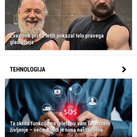
Zvezdnik pri 62 letih pokazal telo pravega
gladiatorja
TEHNOLOGIJA
Ta skrita funkcija na telefonu vam lahko reši
življenje – večina ljudi je nima nastavljene