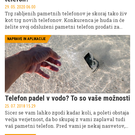
29. 05. 2020 06.00
Trg rabljenih pametnih telefonov je skoraj tako živ
kot trg novih telefonov. Konkurenca je huda in če
želite svoj odsluženi pametni telefon prodati za
dobro ceno, je treba o tem razmišljati, še preden se
za prodajo odločite.
NAPRAVE IN APLIKACIJE
Telefon padel v vodo? To so vaše možnosti
25. 07. 2018 15.29
Sicer se vam lahko zgodi kadar koli, a poleti obstaja
večja verjetnost, da bo skupaj z vami zaplaval tudi
vaš pametni telefon. Pred vami je nekaj nasvetov,
kako ga morda lahko rešite pred 'smrtjo'.