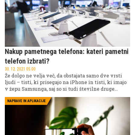
telefon je zagotovo eden od najboljših načinov!
Nakup pametnega telefona: kateri pametni
telefon izbrati?
30. 12. 2021 05.00
Že dolgo ne velja več, da obstajata samo dve vrsti
ljudi – tisti, ki prisegajo na iPhone in tisti, ki imajo
v žepu Samsunga, saj so si tudi številne druge
znamke (Xiaomi, Honor, Huawei, Sony Xperia,
Nokia, LG, Lenovo itd.) izborile svoj prostor pod
NAPRAVE IN APLIKACIJE
soncem in poskrbele za raznolikost na trgu. A kako
vedeti, kateri pametni telefon je pravi za vas?
Pripravili smo vodič po nakupu telefona in nasvete,
na podlagi katerih boste lažje izbrali pametni