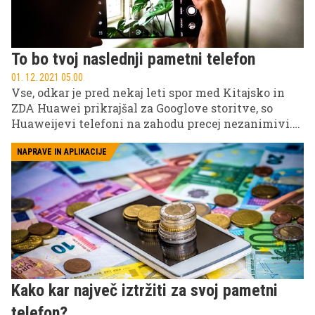
telefon, ki bo ustrezal vašim željam in zahtevam.
To bo tvoj naslednji pametni telefon
01. 12. 2021 05.00
Vse, odkar je pred nekaj leti spor med Kitajsko in
ZDA Huawei prikrajšal za Googlove storitve, so
Huaweijevi telefoni na zahodu precej nezanimivi.
Ravno zaradi tega je Honor 50, ki zelo jasno temelji
na Huaweijevi Novi 9, pri nas požel toliko
NAPRAVE IN APLIKACIJE
zanimanja – Honor kot podjetje, ločeno od Huaweija,
še vedno ponuja dostop do Googlove tržnice, kar je
za marsikaterega potrošnika osnova. Če so vam
torej vedno bili všeč Huaweijevi telefoni, a vas je
zadnjih nekaj let odganjalo pomanjkanje aplikacij,
si Honor 50 nedvomno zasluži vašo pozornost.
Kako kar največ iztržiti za svoj pametni
telefon?