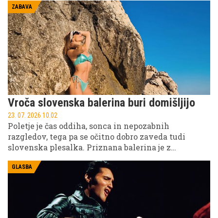
svojimi dolgoletnimi oboževalci, ne pa za
ZABAVA
spreminjanje svoje javne podobe.
Vroča slovenska balerina buri domišljijo
23. 07. 2026 10.02
Poletje je čas oddiha, sonca in nepozabnih
razgledov, tega pa se očitno dobro zaveda tudi
slovenska plesalka. Priznana balerina je z
najnovejšo objavo z dopusta navdušila svoje
sledilce, ki niso ostali ravnodušni nad njenim
GLASBA
poletnim videzom in sproščeno energijo, ujeto ob
morski kulisi.