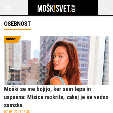
OSEBNOST
ODNOSI
Moški se me bojijo, ker sem lepa in
uspešna: Misica razkrila, zakaj je še vedno
samska
07. 08. 2026 13.35