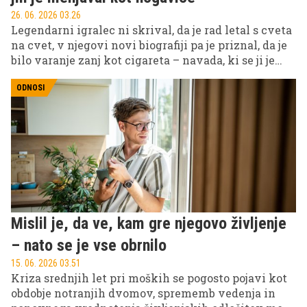
26. 06. 2026 03.26
Legendarni igralec ni skrival, da je rad letal s cveta
na cvet, v njegovi novi biografiji pa je priznal, da je
bilo varanje zanj kot cigareta – navada, ki se ji je
bilo težko odpovedati.
ODNOSI
Mislil je, da ve, kam gre njegovo življenje
– nato se je vse obrnilo
15. 06. 2026 03.51
Kriza srednjih let pri moških se pogosto pojavi kot
obdobje notranjih dvomov, sprememb vedenja in