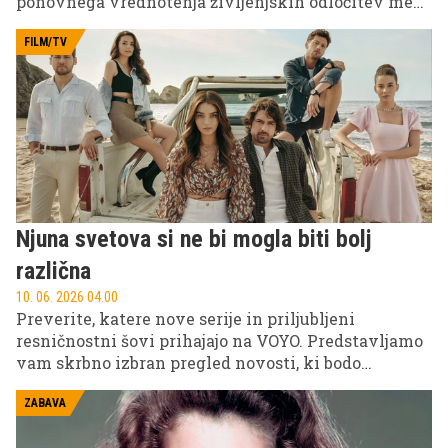
ponovnega vrednotenja življenjskih odločitev med
približno 40. in 55. letom.
FILM/TV
Njuna svetova si ne bi mogla biti bolj
različna
10. 06. 2026 04.00
Preverite, katere nove serije in priljubljeni
resničnostni šovi prihajajo na VOYO. Predstavljamo
vam skrbno izbran pregled novosti, ki bodo
popestrile vaš prosti čas in poskrbele za obilo
napetosti, smeha ter iskrenih čustev.
ZABAVA