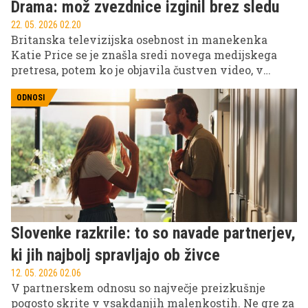
Drama: mož zvezdnice izginil brez sledu
22. 05. 2026 02.20
Britanska televizijska osebnost in manekenka
Katie Price se je znašla sredi novega medijskega
pretresa, potem ko je objavila čustven video, v
katerem je v solzah spregovorila o skrivnostnem
izginotju svojega moža Leeja Andrewsa v Dubaju.
ODNOSI
Slovenke razkrile: to so navade partnerjev,
ki jih najbolj spravljajo ob živce
12. 05. 2026 02.06
V partnerskem odnosu so največje preizkušnje
pogosto skrite v vsakdanjih malenkostih. Ne gre za