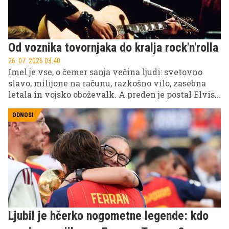
Od voznika tovornjaka do kralja rock'n'rolla
26. 07. 2026 03.40
Imel je vse, o čemer sanja večina ljudi: svetovno
slavo, milijone na računu, razkošno vilo, zasebna
letala in vojsko oboževalk. A preden je postal Elvis
Presley, kot ga pozna ves svet, je bil le sramežljiv
fant iz revne družine v Mississippiju. Njegova pot
ODNOSI
do vrha je bila neverjetna, njegov padec pa prav
tako dramatičen.
Ljubil je hčerko nogometne legende: kdo