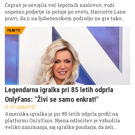
Čeprav je osvojila več lepotnih naslovov, vodi
uspešno podjetje in potuje po svetu, Harriotte Lane
pravi, da ji na ljubezenskem področju ne gre tako
gladko. Britanska lepotna kraljica namreč meni, da
mnoge moške odvrneta prav njen videz in uspešna
FILM/TV
kariera.
Legendarna igralka pri 85 letih odprla
OnlyFans: "Živi se samo enkrat!"
31. 07. 2026 07.57
Ameriška igralka je pri 85 letih odprla profil na
platformi OnlyFans. Njena odločitev je vzbudila
veliko zanimanja, saj igralka poudarja, da želi
platformo uporabljati predvsem za pristnejši stik s