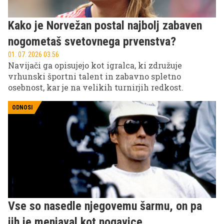
Kako je Norvežan postal najbolj zabaven
nogometaš svetovnega prvenstva?
01. 07. 2026 03.56
Navijači ga opisujejo kot igralca, ki združuje
vrhunski športni talent in zabavno spletno
osebnost, kar je na velikih turnirjih redkost.
ODNOSI
Vse so nasedle njegovemu šarmu, on pa
jih je menjaval kot nogavice