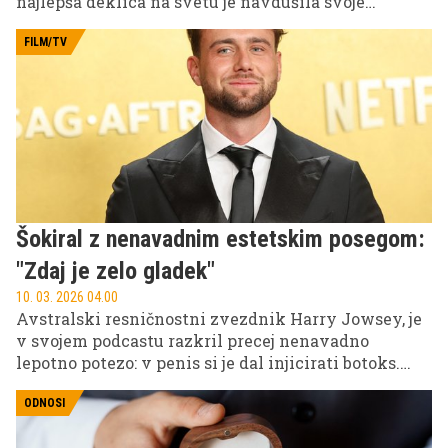
najlepša deklica na svetu je navdušila svoje
milijone sledilcev na Instagramu z objavo, v kateri
je potrdila svojo zaroko. Par naj bi se zaroke veselil
FILM/TV
med romantičnim potovanjem v Grčiji.
Šokiral z nenavadnim estetskim posegom:
"Zdaj je zelo gladek"
10. 03. 2026 04.00
Avstralski resničnostni zvezdnik Harry Jowsey, je
v svojem podcastu razkril precej nenavadno
lepotno potezo: v penis si je dal injicirati botoks.
Izjava je v nekaj urah postala viralna, saj gre za eno
najbolj nenavadnih kozmetičnih procedur. Je "penis
ODNOSI
botox" res nova moška lepotna obsesija – ali le še en