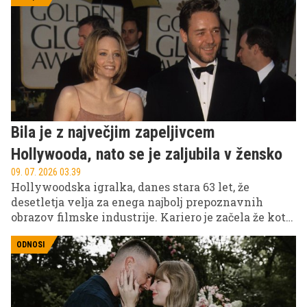
Bila je z največjim zapeljivcem
Hollywooda, nato se je zaljubila v žensko
09. 07. 2026 03.39
Hollywoodska igralka, danes stara 63 let, že
desetletja velja za enega najbolj prepoznavnih
obrazov filmske industrije. Kariero je začela že kot
otrok in zelo zgodaj postala ena največjih zvezd
Hollywooda, kar je močno vplivalo tudi na njeno
ODNOSI
željo po zasebnosti.