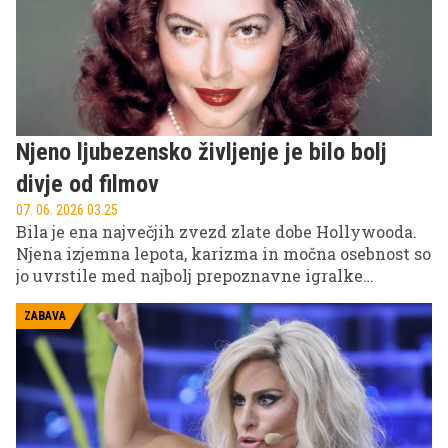
Njeno ljubezensko življenje je bilo bolj
divje od filmov
07. 06. 2026 03.25
Bila je ena največjih zvezd zlate dobe Hollywooda.
Njena izjemna lepota, karizma in močna osebnost so
jo uvrstile med najbolj prepoznavne igralke
dvajsetega stoletja. Hkrati je bilo njeno zasebno
življenje polno burnih razmerij, kratkih zakonov in
ZABAVA
strastnih ljubezenskih zgodb, ki so pogosto polnile
naslovnice po vsem svetu.