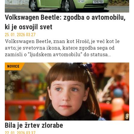
Volkswagen Beetle: zgodba o avtomobilu,
ki je osvojil svet
25. 01. 2026 03.27
Volkswagen Beetle, znan kot Hrošč, je več kot le
avto; je svetovna ikona, katere zgodba sega od
zamisli o "ljudskem avtomobilu" do statusa
globalnega fenomena. Po vojni je postal najbolj
množično proizveden avtomobil na svetu in del pop
NOVICE
kulture, ki živi naprej tudi po koncu proizvodnje.
Bila je žrtev zlorabe
22. 01. 2026 03.37