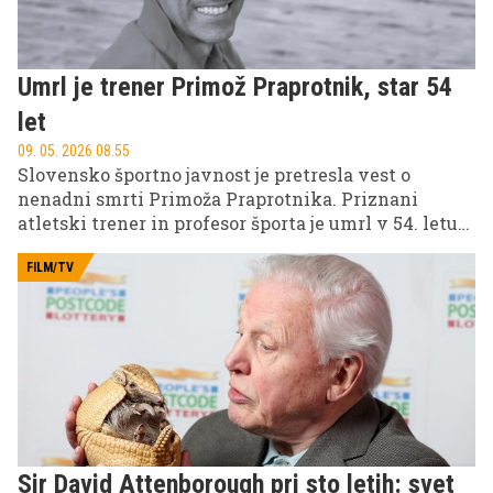
Umrl je trener Primož Praprotnik, star 54
let
09. 05. 2026 08.55
Slovensko športno javnost je pretresla vest o
nenadni smrti Primoža Praprotnika. Priznani
atletski trener in profesor športa je umrl v 54. letu
starosti, njegovo delo pa bo ostalo trajen navdih
vsem generacijam.
FILM/TV
Sir David Attenborough pri sto letih: svet