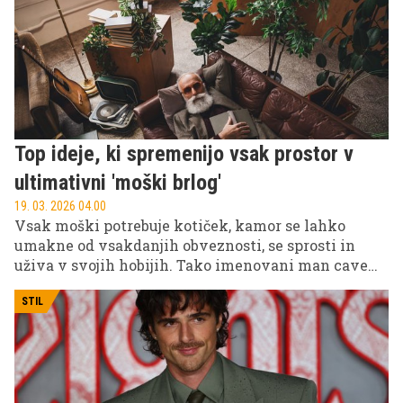
Top ideje, ki spremenijo vsak prostor v
ultimativni 'moški brlog'
19. 03. 2026 04.00
Vsak moški potrebuje kotiček, kamor se lahko
umakne od vsakdanjih obveznosti, se sprosti in
uživa v svojih hobijih. Tako imenovani man cave
ali moški brlog je postal eden najbolj priljubljenih
trendov v sodobnem notranjem oblikovanju. Gre za
STIL
prostor, ki združuje udobje, osebni slog in
funkcionalnost ter lahko obstaja kot ločena soba,
del dnevne sobe ali kot celotno urejeno stanovanje
za samskega moškega. Spodaj predstavljamo