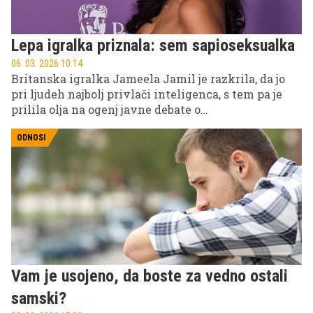
Lepa igralka priznala: sem sapioseksualka
06. 03. 2026 10.14
Britanska igralka Jameela Jamil je razkrila, da jo
pri ljudeh najbolj privlači inteligenca, s tem pa je
prilila olja na ogenj javne debate o
sapioseksualnosti. Poglejmo, kaj ta izraz
pravzaprav pomeni in zakaj um postaja ključni
ODNOSI
element privlačnosti v sodobnem svetu.
Vam je usojeno, da boste za vedno ostali
samski?