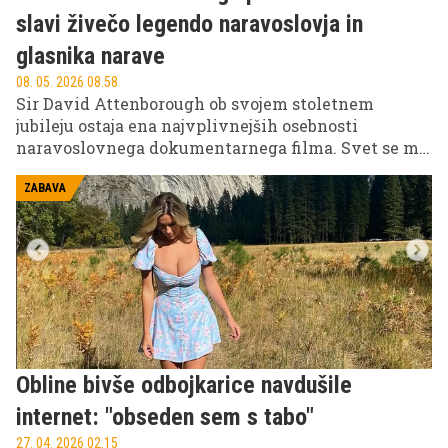
slavi živečo legendo naravoslovja in
glasnika narave
08. 05. 2026 08.58
Sir David Attenborough ob svojem stoletnem
jubileju ostaja ena najvplivnejših osebnosti
naravoslovnega dokumentarnega filma. Svet se mu
poklanja kot človeku, ki je desetletja oblikoval
razumevanje narave in opozarjal na krhkost
ZABAVA
planeta.
Obline bivše odbojkarice navdušile
internet: "obseden sem s tabo"
27. 04. 2026 02.15