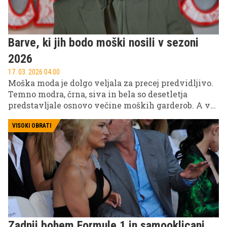
ključne elemente, s katerimi lahko vsak moški
ustvari prostor, ki odraža njegov značaj in
življenjski slog.
Barve, ki jih bodo moški nosili v sezoni
2026
17. 03. 2026 04.00
Moška moda je dolgo veljala za precej predvidljivo.
Temno modra, črna, siva in bela so desetletja
predstavljale osnovo večine moških garderob. A v
zadnjih letih se tudi v moški modi dogaja precej
zanimiv premik. Oblikovalci in modne hiše vse
VISOKI OBRATI
pogosteje posegajo po bolj izrazitih barvah, ki
prinašajo več karakterja in samozavesti v vsakdanji
stil.
Zadnji bohem Formule 1 in samooklicani