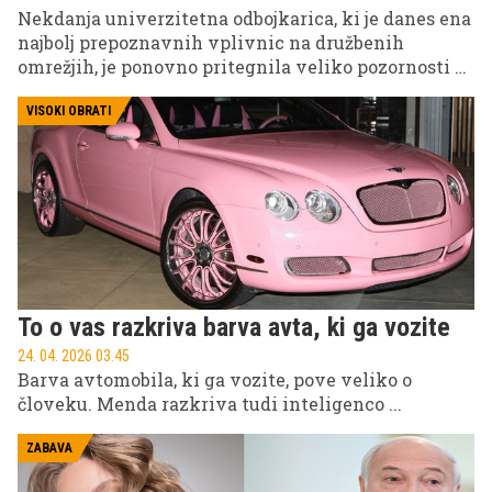
Nekdanja univerzitetna odbojkarica, ki je danes ena
najbolj prepoznavnih vplivnic na družbenih
omrežjih, je ponovno pritegnila veliko pozornosti z
novimi objavami, ki so hitro obkrožile splet.
VISOKI OBRATI
To o vas razkriva barva avta, ki ga vozite
24. 04. 2026 03.45
Barva avtomobila, ki ga vozite, pove veliko o
človeku. Menda razkriva tudi inteligenco ...
ZABAVA