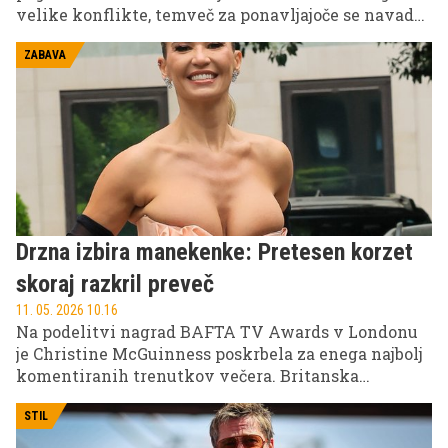
velike konflikte, temveč za ponavljajoče se navade,
ki lahko sčasoma začnejo motiti in ustvarjati
napetost med partnerjema. Kar je za enega povsem
ZABAVA
nepomembno, lahko drugemu pomeni vir stalnega
nezadovoljstva ali občutek neupoštevanja.
Drzna izbira manekenke: Pretesen korzet
skoraj razkril preveč
11. 05. 2026 10.16
Na podelitvi nagrad BAFTA TV Awards v Londonu
je Christine McGuinness poskrbela za enega najbolj
komentiranih trenutkov večera. Britanska
manekenka in televizijska osebnost je izbrala zelo
drzno obleko, ki je zaradi izjemno pretesnega
STIL
korzeta vzbudila več pozornosti kot sama podelitev