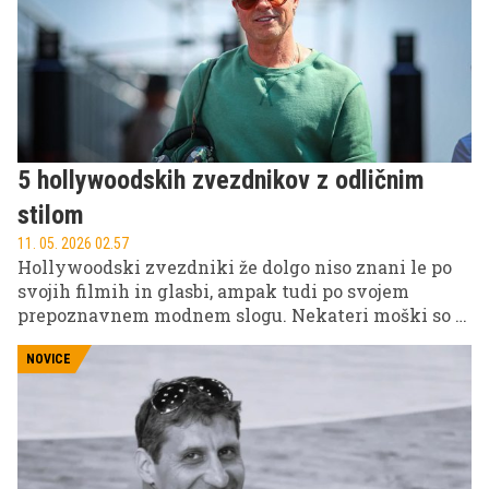
nagrad.
5 hollywoodskih zvezdnikov z odličnim
stilom
11. 05. 2026 02.57
Hollywoodski zvezdniki že dolgo niso znani le po
svojih filmih in glasbi, ampak tudi po svojem
prepoznavnem modnem slogu. Nekateri moški so s
svojimi modnimi izbirami postali prave ikone
sodobne elegance, "street stylea" in drznega
NOVICE
izražanja.