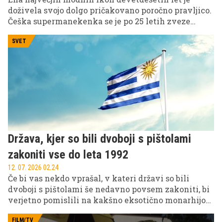
doživela svojo dolgo pričakovano poročno pravljico.
Češka supermanekenka se je po 25 letih zveze
poročila z italijanskim poslovnežem.
SVET
Država, kjer so bili dvoboji s pištolami
zakoniti vse do leta 1992
12. 07. 2026 02.24
Če bi vas nekdo vprašal, v kateri državi so bili
dvoboji s pištolami še nedavno povsem zakoniti, bi
verjetno pomislili na kakšno eksotično monarhijo
ali oddaljen otoški teritorij. Resnica je precej bolj
presenetljiva.
FILM/TV