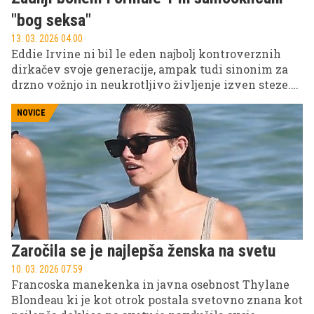
"bog seksa"
13. 03. 2026 04.00
Eddie Irvine ni bil le eden najbolj kontroverznih
dirkačev svoje generacije, ampak tudi sinonim za
drzno vožnjo in neukrotljivo življenje izven steze.
Ta nekdanji zvezdnik Formule 1 je združeval
hitrost, uspeh in uživanje v glamurju, s čimer si je
NOVICE
prislužil sloves "zadnjega boema" tega športa,
primerljivega z legendo Jamesom Huntom.
Zaročila se je najlepša ženska na svetu
10. 03. 2026 07.59
Francoska manekenka in javna osebnost Thylane
Blondeau ki je kot otrok postala svetovno znana kot