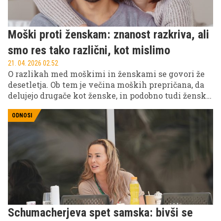
Moški proti ženskam: znanost razkriva, ali
smo res tako različni, kot mislimo
21. 04. 2026 02.52
O razlikah med moškimi in ženskami se govori že
desetletja. Ob tem je večina moških prepričana, da
delujejo drugače kot ženske, in podobno tudi ženske,
ki so prepričane, da so od moških popolnoma
drugačne. Kaj o tem pravi znanost?
ODNOSI
Schumacherjeva spet samska: bivši se