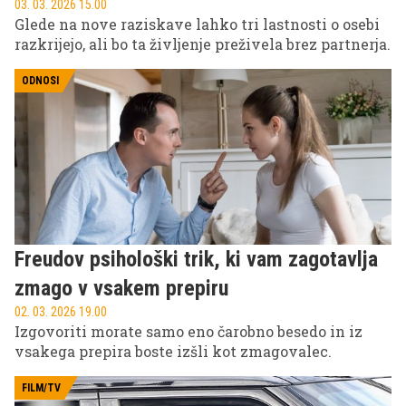
03. 03. 2026 15.00
Glede na nove raziskave lahko tri lastnosti o osebi
razkrijejo, ali bo ta življenje preživela brez partnerja.
ODNOSI
Freudov psihološki trik, ki vam zagotavlja
zmago v vsakem prepiru
02. 03. 2026 19.00
Izgovoriti morate samo eno čarobno besedo in iz
vsakega prepira boste izšli kot zmagovalec.
FILM/TV