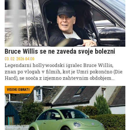
Bruce Willis se ne zaveda svoje bolezni
03. 02. 2026 04.00
Legendarni hollywoodski igralec Bruce Willis,
znan po vlogah v filmih, kot je Umri pokončno (Die
Hard), se sooča z izjemno zahtevnim obdobjem
svojega življenja.
VISOKI OBRATI