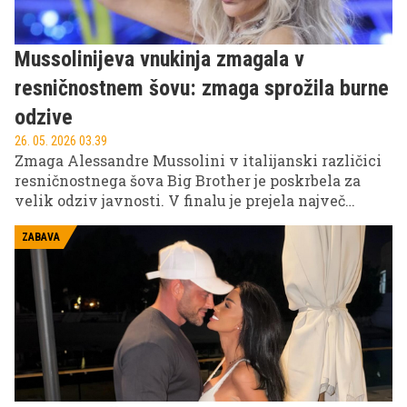
Mussolinijeva vnukinja zmagala v
resničnostnem šovu: zmaga sprožila burne
odzive
26. 05. 2026 03.39
Zmaga Alessandre Mussolini v italijanski različici
resničnostnega šova Big Brother je poskrbela za
velik odziv javnosti. V finalu je prejela največ
glasov gledalcev in si tako zagotovila naslov
zmagovalke sezone, kar je v Italiji sprožilo številne
ZABAVA
komentarje in razprave.