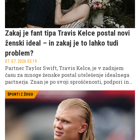
Zakaj je fant tipa Travis Kelce postal novi
ženski ideal – in zakaj je to lahko tudi
problem?
07. 07. 2026 03.19
Partner Taylor Swift, Travis Kelce, je v zadnjem
času za mnoge ženske postal utelešenje idealnega
partnerja. Znan je po svoji sproščenosti, podpori in
izjemni ustrežljivosti, zaradi česar ga pogosto
opisujejo kot "fant tipa zlatega prinašalca". A
ŠPORTI Z ŽOGO
psihologi opozarjajo, da takšen tip partnerja ni
nujno idealen za vsakogar – in da se za navidezno
popolnim odnosom lahko skrivajo tudi določeni
izzivi.