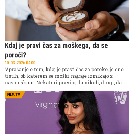
bizaren trend iz sveta influencerjev?
Kdaj je pravi čas za moškega, da se
poroči?
10. 03. 2026 04.00
Vprašanje o tem, kdaj je pravi čas za poroko, je eno
tistih, ob katerem se moški najraje izmikajo z
nasmeškom. Nekateri pravijo, da nikoli, drugi, da
čim prej, tretji pa, da je to odločitev, ki se zgodi, ko
pride prava'. A psihologi imajo na to temo precej
FILM/TV
jasne odgovore.