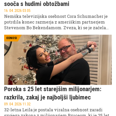
sooča s hudimi obtožbami
16. 04. 2026 03.05
Nemška televizijska osebnost Cora Schumacher je
potrdila konec razmerja z ameriškim partnerjem
Stevenom Bo Bekendamom. Zveza, ki se je začela
kot obetavna ljubezenska zgodba, se je po nekaj
mesecih končala z ostrimi obtožbami in čustveno
ODNOSI
izpovedjo.
Poroka s 25 let starejšim milijonarjem:
razkrila, zakaj je najboljši ljubimec
09. 04. 2026 11.32
32-letna Leila je postala viralna osebnost zaradi
svojega zakona z milijonarjem Bruceom, ki je 25 let