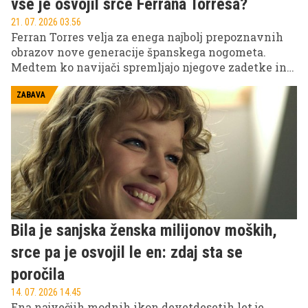
vse je osvojil srce Ferrana Torresa?
21. 07. 2026 03.56
Ferran Torres velja za enega najbolj prepoznavnih
obrazov nove generacije španskega nogometa.
Medtem ko navijači spremljajo njegove zadetke in
nastope za Barcelono ter reprezentanco, veliko
zanimanja vzbuja tudi njegovo zasebno življenje –
ZABAVA
predvsem zveza z eno najbolj znanih mladih Špank.
Bila je sanjska ženska milijonov moških,
srce pa je osvojil le en: zdaj sta se
poročila
14. 07. 2026 14.45
Ena največjih modnih ikon devetdesetih let je