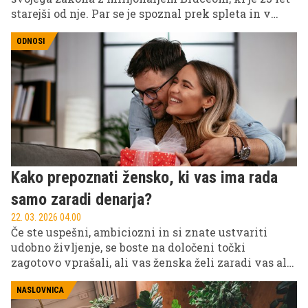
starejši od nje. Par se je spoznal prek spleta in v
manj kot letu kupil dom ter se poročil, od takrat pa
je Leila iskreno delila tudi svoje mnenje o
ODNOSI
intimnem življenju z možem.
Kako prepoznati žensko, ki vas ima rada
samo zaradi denarja?
22. 03. 2026 04.00
Če ste uspešni, ambiciozni in si znate ustvariti
udobno življenje, se boste na določeni točki
zagotovo vprašali, ali vas ženska želi zaradi vas ali
le zaradi vašega uspeha?
NASLOVNICA