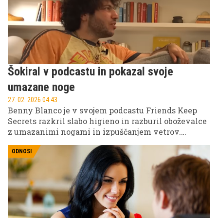
Šokiral v podcastu in pokazal svoje
umazane noge
27. 02. 2026 04.43
Benny Blanco je v svojem podcastu Friends Keep
Secrets razkril slabo higieno in razburil oboževalce
z umazanimi nogami in izpuščanjem vetrov.
Oboževalci se zdaj sprašujejo, kako ga Selena Gomez
sploh prenaša ...
ODNOSI