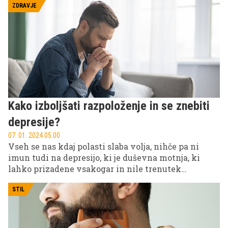
ZDRAVJE
Kako izboljšati razpoloženje in se znebiti
depresije?
07. 01. 2024 05.00
Vseh se nas kdaj polasti slaba volja, nihče pa ni
imun tudi na depresijo, ki je duševna motnja, ki
lahko prizadene vsakogar in nile trenutek
otožnosti ali žalosti. Povzroči utrujenost, odvečnost,
občutek nemoči in obupa, izčrpanost in nevrednost.
STIL
Pojavi se bolečina, za katero zdravniki ne poznajo
organskega vzroka. Nedavno smo obeleževali
najbolj depresiven dan v letu – strokovnjaki