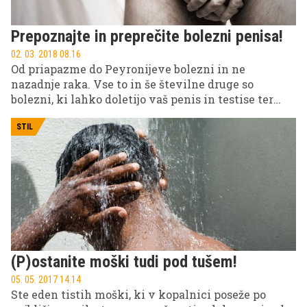
Prepoznajte in preprečite bolezni penisa!
02. 03. 2018 08.16
Od priapazme do Peyronijeve bolezni in ne
nazadnje raka. Vse to in še številne druge so
bolezni, ki lahko doletijo vaš penis in testise ter
vplivajo na spolnost in plodnost. Kako jih
pravočasno prepoznati in kako jih preprečiti?
STIL
(P)ostanite moški tudi pod tušem!
05. 05. 2017 14.14
Ste eden tistih moški, ki v kopalnici poseže po