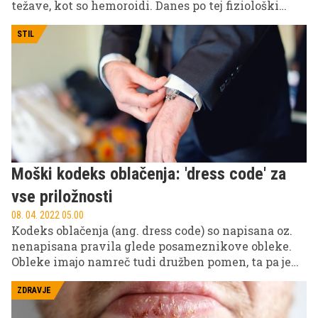
težave, kot so hemoroidi. Danes po tej fiziološki
potrebi domala vsi uporabljajo toaletni papir, ki pa
ni najboljša rešitev.
STIL
Moški kodeks oblačenja: 'dress code' za
vse priložnosti
08. 04. 2022 05.00
Kodeks oblačenja (ang. dress code) so napisana oz.
nenapisana pravila glede posameznikove obleke.
Obleke imajo namreč tudi družben pomen, ta pa je
odvisen od pravil in pričakovanj, ki se razlikujejo od
okoliščin in priložnosti. Narekuje nam, kakšna
ZDRAVJE
sporočila ljudje oddajajo s svojo izbiro oblačil.