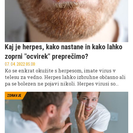
Kaj je herpes, kako nastane in kako lahko
zoprni ''ocvirek'' preprečimo?
07. 04. 2022 05.00
Ko se enkrat okužite s herpesom, imate virus v
telesu za vedno. Herpes lahko izbruhne občasno ali
pa se bolezen ne pojavi nikoli. Herpes virusi so
izjemno nalezljivi. Prenašajo se z intimnim
kontaktom z okuženo osebo, pa tudi preko okuženih
ZDRAVJE
predmetov. V večini primerov herpes ni nevaren,
izjema je, če pride v okolico očesa.