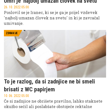
Umrl je 'najbolj umazan človek na svetu'
26. 10. 2022 05.00
Poslovil se je Iranec, ki se je ga je prijel vzdevek
'najbolj umazan človek na svetu' in ki je zavračal
umivanje.
ZDRAVJE
To je razlog, da si zadnjice ne bi smeli
brisati z WC papirjem
10. 06. 2022 05.00
Če si zadnjice ne obrišete pravilno, lahko staknete
okužbo sečil ali poslabšate obstoječe rektalne