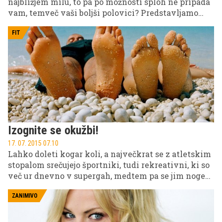
najbližjem milu, to pa po možnosti sploh ne pripada
vam, temveč vaši boljši polovici? Predstavljamo
vam razloge, zakaj naj moški uporabljajo moška in
ne ženska mila.
FIT
Izognite se okužbi!
17. 07. 2015 07.10
Lahko doleti kogar koli, a največkrat se z atletskim
stopalom srečujejo športniki, tudi rekreativni, ki so
več ur dnevno v supergah, medtem pa se jim noge
že tako potijo; in ravno vlažno ter toplo okolje je
idealno za glivične okužbe, ki znajo biti ne samo
ZANIMIVO
neestetske, ampak tudi nadvse neprijetne. In kot
pri vsaki stvari je tudi tu najpomembnejša