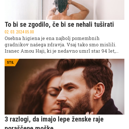
To bi se zgodilo, če bi se nehali tuširati
02. 03. 2024 05.00
Osebna higiena je ena najbolj pomembnih
gradnikov našega zdravja. Vsaj tako smo mislili.
Iranec Amou Haji, ki je nedavno umrl star 94 let,
potem ko se več kot pol stoletja ni umil, je pokazal,
da to nujno ni povsem res, seveda pa je veliko
STIL
odvisno od okolja, v katerem živimo. Kaj bi se zares
zgodilo, če bi se nehali umivati? To pravijo
strokovnjaki.
3 razlogi, da imajo lepe ženske raje
poraščene moške