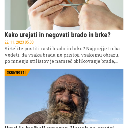
opozarjajo na negativne posledice takšni dni, ki
dajejo poceni izgovor za negativno počutje. Ali je ta
dan res to, za kar se razglaša ali ne, niti ni
pomembno, bolj je pomembno, da znamo ukrepati,
ko se nas poloti slaba volja ali depresija in ji znamo
Kako urejati in negovati brado in brke?
preprečiti načrte. Ste vedeli, da je depresija pri
ženkah dvakrat do trikrat pogostejša kot pri
22. 11. 2023 05.00
Si želite pustiti rasti brado in brke? Najprej je treba
moških?
vedeti, da vsaka brada ne pristoji vsakemu obrazu,
po mnenju stilistov je namreč oblikovanje brade,
podobno kot pričeska, odvisna od tipa obraza.
SKRIVNOSTI