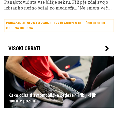
Panajotović sta vse bližje seksu. Filip je zdaj svojo
izbranko nežno božal po mednožju. "Ne smem več.
Znorel bom!" je dejal Filip v enem trenutku in svojo
roko potegnil iz njenih hlačk.
PRIKAZAN JE SEZNAM ZADNJIH 27 ČLANKOV S KLJUČNO BESEDO
OSEBNA HIGIENA
.
VISOKI OBRATI
Kako očistiti avtomobilske sedeže? Triki, ki jih
morate poznati