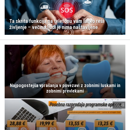
Ta skrita funkcija na telefonu vam lahko reši
življenje – večina ljudi je nima nastavljene
Najpogostejša vprašanja v povezavi z zobnimi luskami in
zobnimi prevlekami
OGLAS