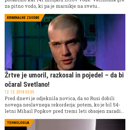
za pitno vodo, ki pa je marsikje na svetu
primanjkuje. Znanstveniki so zdaj razvili izjemno
spolzek premaz, ki bi lahko to količino drastično
KRIMINALNE ZGODBE
zmanjšal.
Žrtve je umoril, razkosal in pojedel – da bi
očaral Svetlano!
12. 12. 2018 03.05
Pred dnevi je odjeknila novica, da so Rusi dobili
novega neslavnega rekorderja: potem, ko je bil 54-
letni Mihail Popkov pred tremi leti obsojen zaradi
22 umorov, so ga ruske oblasti sedaj obsodile še za 56
umorov in 10 posilstev. Pretresljivo število žrtev ga
TEHNOLOGIJA