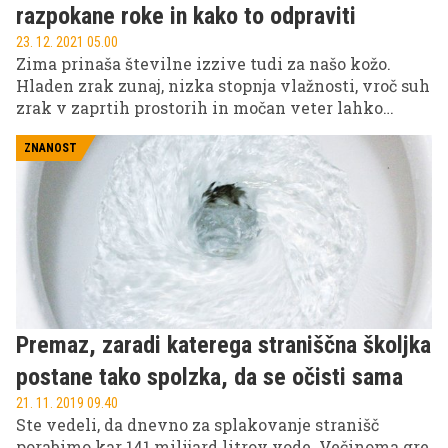
razpokane roke in kako to odpraviti
23. 12. 2021 05.00
Zima prinaša številne izzive tudi za našo kožo.
Hladen zrak zunaj, nizka stopnja vlažnosti, vroč suh
zrak v zaprtih prostorih in močan veter lahko
povzročijo spremembe na koži. Ko začne koža
izgubljati vlago, imamo občutek napetosti in
ZNANOST
hrapavosti, in če suhosti ne odpravimo, lahko to
vodi v zelo napeto kožo, razpokanost, srbečico in
luskavico. Je koža na vaših rokah suha in
razpokana? Ob neustrezni negi lahko nastanejo celo
krvavitve in hude bolečine. Dobra novica je, da suha
koža (strokovno kseroza) v jesenskem in zimskem
času ni neizogibna. In če razumemo, kateri
dejavniki vplivajo na suho kožo, lahko bodisi
Premaz, zaradi katerega straniščna školjka
preprečimo pojav suhe kože na rokah ali ga
odpravimo. Z nekaj spremembami v svojem
postane tako spolzka, da se očisti sama
vsakdanu in pri negi kože boste lahko tudi v
21. 11. 2019 09.40
hladnih mesecih ohranili videz mehke, gladke in
Ste vedeli, da dnevno za splakovanje stranišč
prožne kože.
porabimo kar 141 milijard litrov vode. Večinoma gre