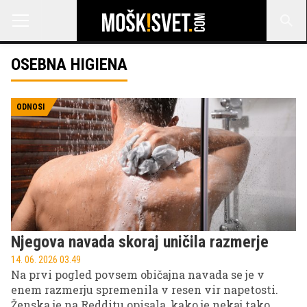
OSEBNA HIGIENA
ODNOSI
Njegova navada skoraj uničila razmerje
14. 06. 2026 03.49
Na prvi pogled povsem običajna navada se je v
enem razmerju spremenila v resen vir napetosti.
Ženska je na Redditu opisala, kako je nekaj tako