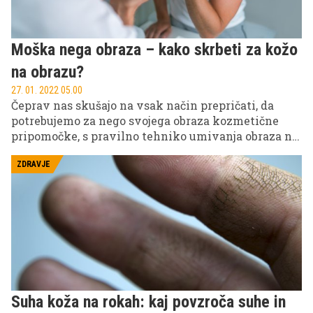
Moška nega obraza – kako skrbeti za kožo
na obrazu?
27. 01. 2022 05.00
Čeprav nas skušajo na vsak način prepričati, da
potrebujemo za nego svojega obraza kozmetične
pripomočke, s pravilno tehniko umivanja obraza na
najpreprostejši in najcenejši način poskrbimo za
zdravo kožo na obrazu. Čeprav velja nega obraza za
ZDRAVJE
žensko rutino, je tudi moška koža vsakodnevno
izpostavljena negativnim zunanjim vplivom, zato
je čist in dobro umit obraz prvi in najpomembnejši
korak pri skrbi zanjo. Toda moška koža ima svoje
zakonitosti in zato drugačne zahteve (beri:
potrebuje druge sestavine), večina ženskih krem za
obraz pa je premastnih za moško kožo.
Suha koža na rokah: kaj povzroča suhe in