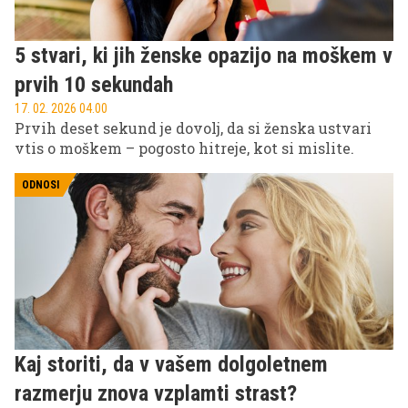
5 stvari, ki jih ženske opazijo na moškem v
prvih 10 sekundah
17. 02. 2026 04.00
Prvih deset sekund je dovolj, da si ženska ustvari
vtis o moškem – pogosto hitreje, kot si mislite.
ODNOSI
Kaj storiti, da v vašem dolgoletnem
razmerju znova vzplamti strast?