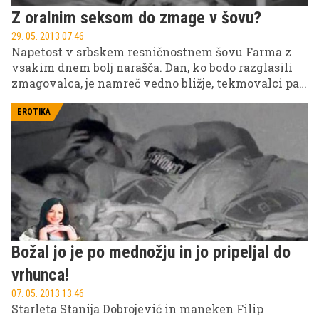
Z oralnim seksom do zmage v šovu?
29. 05. 2013 07.46
Napetost v srbskem resničnostnem šovu Farma z
vsakim dnem bolj narašča. Dan, ko bodo razglasili
zmagovalca, je namreč vedno bližje, tekmovalci pa
so očitno za zmago pripravljeni narediti marsikaj.
Stanija Dobrojević naj bi po mnenju sotekmovalke
EROTIKA
Vesne Rivas s tem namenom tudi oralno zadovoljila
Filipa. Ali pa mu je s tem le vrnila uslugo, ko je on
njo z božanjem mednožja pripeljal do vrhunca?
Božal jo je po mednožju in jo pripeljal do
vrhunca!
07. 05. 2013 13.46
Starleta Stanija Dobrojević in maneken Filip