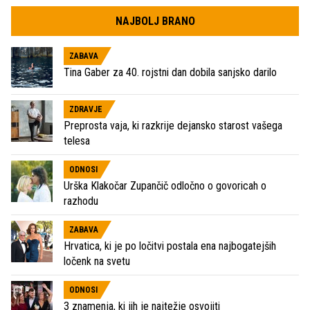
NAJBOLJ BRANO
ZABAVA
Tina Gaber za 40. rojstni dan dobila sanjsko darilo
ZDRAVJE
Preprosta vaja, ki razkrije dejansko starost vašega
telesa
ODNOSI
Urška Klakočar Zupančič odločno o govoricah o
razhodu
ZABAVA
Hrvatica, ki je po ločitvi postala ena najbogatejših
ločenk na svetu
ODNOSI
3 znamenja, ki jih je najtežje osvojiti