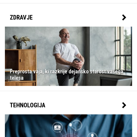
ZDRAVJE
Preprosta vaja, ki razkrije dejansko starost vašega
telesa
TEHNOLOGIJA