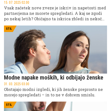
15. 07. 2025 02.00
Vsak začetek nove zveze je iskriv in napetosti med
partnerjema ne morete spregledati. A kaj se zgodi
po nekaj letih? Običajno ta iskrica zbledi in nekoč
živahen odnos postane le senca tega, kar je včasih
bil. A brez skrbi, za vas smo pripravili nasvete, s
STIL
katerimi lahko ohranite ali oživite strast.
Modne napake moških, ki odbijajo ženske
31. 03. 2025 03.00
Obstajajo modni izgledi, ki jih ženske preprosto ne
morejo spregledati – in to ne v dobrem smislu.
STIL