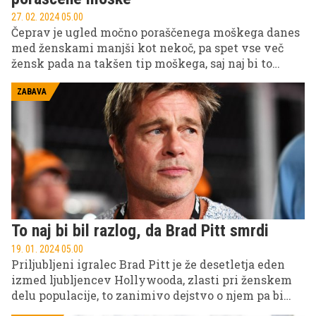
27. 02. 2024 05.00
Čeprav je ugled močno poraščenega moškega danes
med ženskami manjši kot nekoč, pa spet vse več
žensk pada na takšen tip moškega, saj naj bi to
izdajalo lastnosti, ki jih cenijo.
ZABAVA
To naj bi bil razlog, da Brad Pitt smrdi
19. 01. 2024 05.00
Priljubljeni igralec Brad Pitt je že desetletja eden
izmed ljubljencev Hollywooda, zlasti pri ženskem
delu populacije, to zanimivo dejstvo o njem pa bi
utegnilo zamajati njegov ugled in sloves.