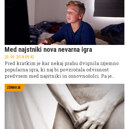
postavlja na sam vrh neslavne lestvice najhujših
serijskih morilcev tako v ruski kot tudi sovjetski
zgodovini, še zdaleč pa ni edini: čeprav ima uradno
na vesti 'samo' 9 ljudi, Aleksander Bičkov po
okrutnosti ne zaostaja veliko za svojim
sodržavljanom – svojih žrtev ni samo umoril in
razkosal, temveč je organe nekaterih celo pojedel.
Med najstniki nova nevarna igra
20. 09. 2018 09.42
Pred kratkim je kar nekaj prahu dvignila izjemno
popularna igra, ki naj bi povzročala odvisnost
predvsem med najstniki in osnovnošolci. Pa je
dejansko nevarna?
ZDRAVJE