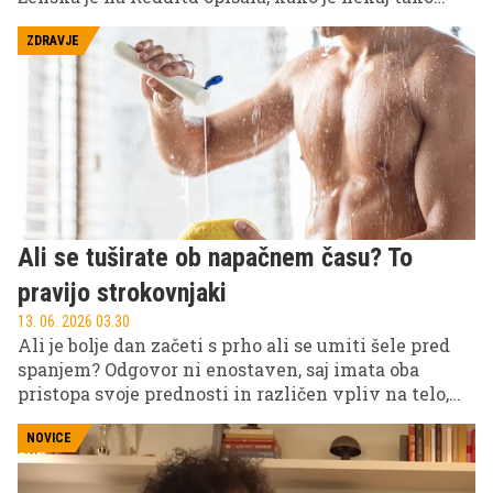
vsakdanjega, kot je brisača, skoraj povzročilo razpad
zveze – in sprožilo burne odzive spletne skupnosti.
ZDRAVJE
Ali se tuširate ob napačnem času? To
pravijo strokovnjaki
13. 06. 2026 03.30
Ali je bolje dan začeti s prho ali se umiti šele pred
spanjem? Odgovor ni enostaven, saj imata oba
pristopa svoje prednosti in različen vpliv na telo,
kot poročajo dermatologi in zdravstveni
strokovnjaki.
NOVICE