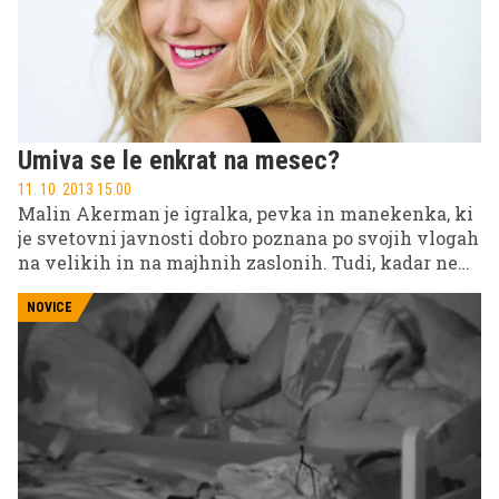
preventiva.
Umiva se le enkrat na mesec?
11. 10. 2013 15.00
Malin Akerman je igralka, pevka in manekenka, ki
je svetovni javnosti dobro poznana po svojih vlogah
na velikih in na majhnih zaslonih. Tudi, kadar ne
igra, pa je pravi lik. V nedavnem intervjuju je
razkrila nekaj umazanih podrobnosti iz svojega
NOVICE
zasebnega življenja.