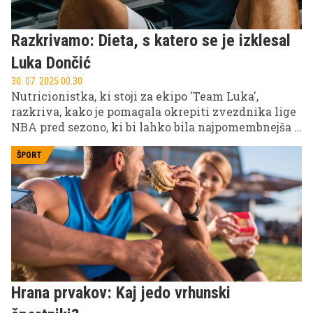
Razkrivamo: Dieta, s katero se je izklesal
Luka Dončić
30. 07. 2025 00.30
Nutricionistka, ki stoji za ekipo 'Team Luka',
razkriva, kako je pomagala okrepiti zvezdnika lige
NBA pred sezono, ki bi lahko bila najpomembnejša v
njegovi karieri.
ŠPORT
Hrana prvakov: Kaj jedo vrhunski