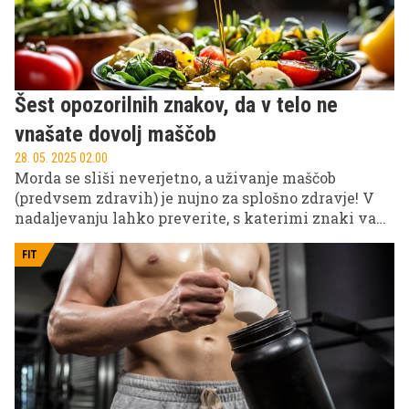
Šest opozorilnih znakov, da v telo ne
vnašate dovolj maščob
28. 05. 2025 02.00
Morda se sliši neverjetno, a uživanje maščob
(predvsem zdravih) je nujno za splošno zdravje! V
nadaljevanju lahko preverite, s katerimi znaki vam
telo sporoča, da v svoje telo vnesete premajhno
količino tega pomembnega hranila.
FIT