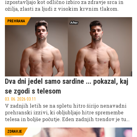
izpostavljajo kot odlično izbiro za zdravje srca in
ožilja, zlasti za ljudi z visokim krvnim tlakom.
PREHRANA
Dva dni jedel samo sardine ... pokazal, kaj
se zgodi s telesom
03. 06. 2026 03.11
V zadnjih letih se na spletu hitro širijo nenavadni
prehranski izzivi, ki obljubljajo hitre spremembe
telesa in boljše počutje. Eden zadnjih trendov je tudi
post s sardelami, kjer posamezniki več dni uživajo
izključno sardine in delijo svoje izkušnje ter učinke
ZDRAVJE