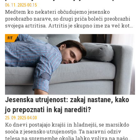
06. 11. 2025 00.15
Medtem ko nekateri občudujemo jesensko
preobrazbo narave, so drugi priča boleči preobrazbi
svojega artritisa. Artritis je skupno ime za več kot
100 različnih bolezni sklepov, ki povzročajo vnetje
in bolečino. Jeseni se simptomi pogosto poslabšajo,
FIT
vendar obstajajo učinkoviti načini kako jih
preprečiti ali pa vsaj omiliti.
Jesenska utrujenost: zakaj nastane, kako
jo prepoznati in kaj narediti?
25. 09. 2025 04.00
Ko dnevi postajajo krajši in hladnejši, se marsikdo
sooča z jesensko utrujenostjo. Ta naravni odziv
telesa na spremembe okolja lahko vpliva na našo