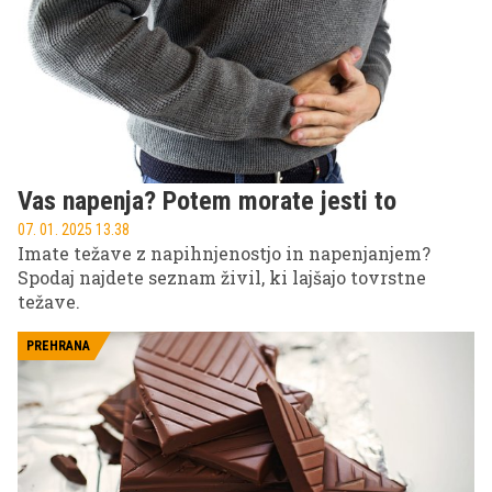
Vas napenja? Potem morate jesti to
07. 01. 2025 13.38
Imate težave z napihnjenostjo in napenjanjem?
Spodaj najdete seznam živil, ki lajšajo tovrstne
težave.
PREHRANA