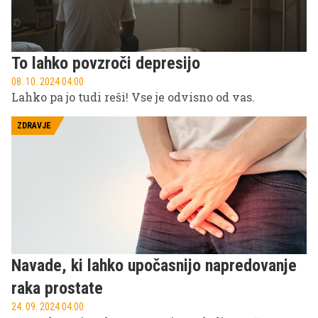
To lahko povzroči depresijo
08. 10. 2024 04.00
Lahko pa jo tudi reši! Vse je odvisno od vas.
ZDRAVJE
Navade, ki lahko upočasnijo napredovanje
raka prostate
24. 09. 2024 04.00