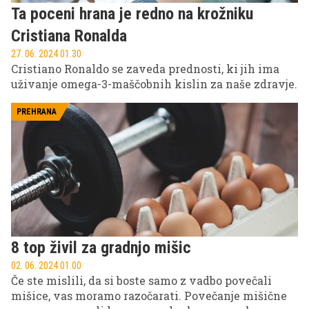
Ta poceni hrana je redno na krožniku
Cristiana Ronalda
27. 06. 2024 01.30
Cristiano Ronaldo se zaveda prednosti, ki jih ima
uživanje omega-3-maščobnih kislin za naše zdravje.
PREHRANA
8 top živil za gradnjo mišic
02. 06. 2024 01.00
Če ste mislili, da si boste samo z vadbo povečali
mišice, vas moramo razočarati. Povečanje mišične