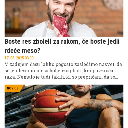
Boste res zboleli za rakom, če boste jedli
rdeče meso?
17. 08. 2025 03.00
V zadnjem času lahko pogosto zasledimo nasvet, da
se je rdečemu mesu bolje izogibati, ker povzroča
raka. Nemalo je tudi takih, ki so prepričani, da so
korenje, leča in tofu edina pot do zdravja. Kdo ima
torej prav? Za vas smo preverili, kaj v raziskavah o
NOVICE
rdečem mesu ugotavljajo strokovnjaki.