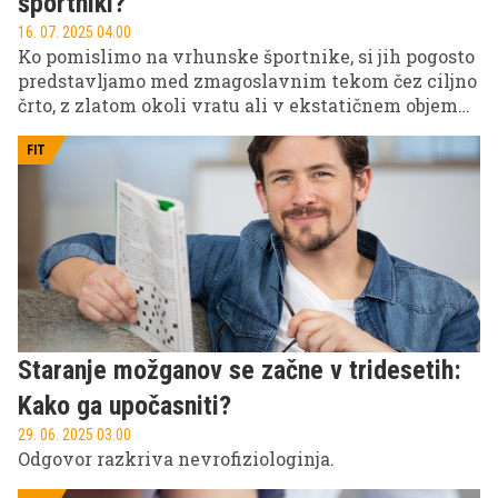
športniki?
16. 07. 2025 04.00
Ko pomislimo na vrhunske športnike, si jih pogosto
predstavljamo med zmagoslavnim tekom čez ciljno
črto, z zlatom okoli vratu ali v ekstatičnem objemu
ekipe po odločilni točki. A za vsako zmago stoji
tisoče nevidnih odločitev in ena najpomembnejših
FIT
med njimi je hrana.
Staranje možganov se začne v tridesetih:
Kako ga upočasniti?
29. 06. 2025 03.00
Odgovor razkriva nevrofiziologinja.