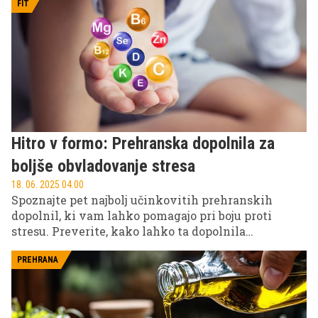
FIT
Hitro v formo: Prehranska dopolnila za
boljše obvladovanje stresa
18. 06. 2025 04.00
Spoznajte pet najbolj učinkovitih prehranskih
dopolnil, ki vam lahko pomagajo pri boju proti
stresu. Preverite, kako lahko ta dopolnila
pripomorejo k znižanju ravni kortizola in
izboljšanju počutja ter dvigu energije.
PREHRANA