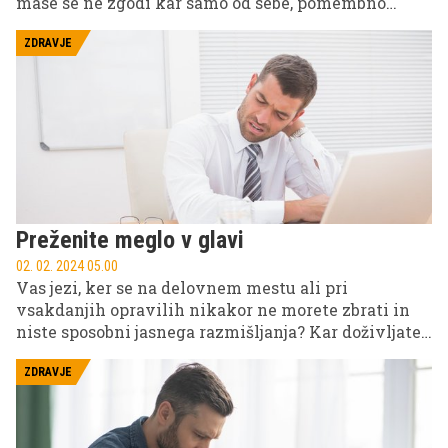
mase se ne zgodi kar samo od sebe, pomembno
vlogo pri tem pa ima prava prehrana.
ZDRAVJE
Preženite meglo v glavi
02. 02. 2024 05.00
Vas jezi, ker se na delovnem mestu ali pri
vsakdanjih opravilih nikakor ne morete zbrati in
niste sposobni jasnega razmišljanja? Kar doživljate,
je občutek megle v glavi, ki ni tako nedolžna stvar,
kot si morda mislite.
ZDRAVJE