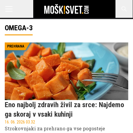
OMEGA-3
PREHRANA
Eno najbolj zdravih živil za srce: Najdemo
ga skoraj v vsaki kuhinji
16. 06. 2026 03.32
Strokovnjaki za prehrano ga vse pogosteje