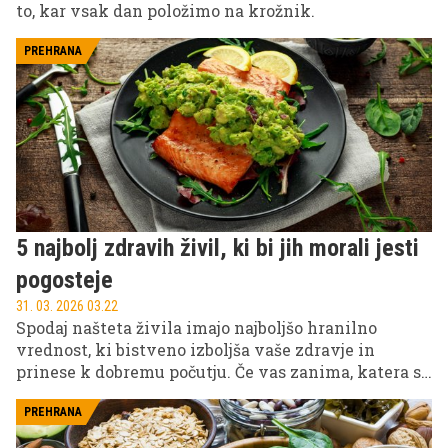
to, kar vsak dan položimo na krožnik.
PREHRANA
5 najbolj zdravih živil, ki bi jih morali jesti
pogosteje
31. 03. 2026 03.22
Spodaj našteta živila imajo najboljšo hranilno
vrednost, ki bistveno izboljša vaše zdravje in
prinese k dobremu počutju. Če vas zanima, katera so
to, berite naprej.
PREHRANA