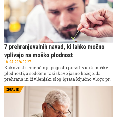
na telo in počutje.
7 prehranjevalnih navad, ki lahko močno
vplivajo na moško plodnost
18. 04. 2026 02.27
Kakovost semenčic je pogosto prezrt vidik moške
plodnosti, a sodobne raziskave jasno kažejo, da
prehrana in življenjski slog igrata ključno vlogo pri
tem, kako učinkovito delujejo moške reproduktivne
celice. Vsakodnevne prehranske izbire ne vplivajo
ZDRAVJE
le na energijo, telesno težo ali zdravje srca, temveč
tudi na genetsko zasnovo semenčic.