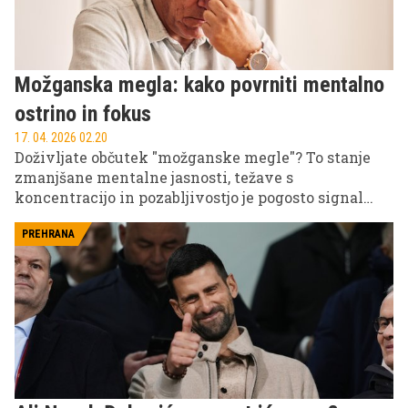
Možganska megla: kako povrniti mentalno
ostrino in fokus
17. 04. 2026 02.20
Doživljate občutek "možganske megle"? To stanje
zmanjšane mentalne jasnosti, težave s
koncentracijo in pozabljivostjo je pogosto signal
telesa za spremembo. Odkrijte ključne vzroke, kot
so pomanjkanje spanca, stres in digitalna
PREHRANA
preobremenitev, ter izvedite praktične tehnike za
povrnitev mentalne ostrine in boljšega počutja.