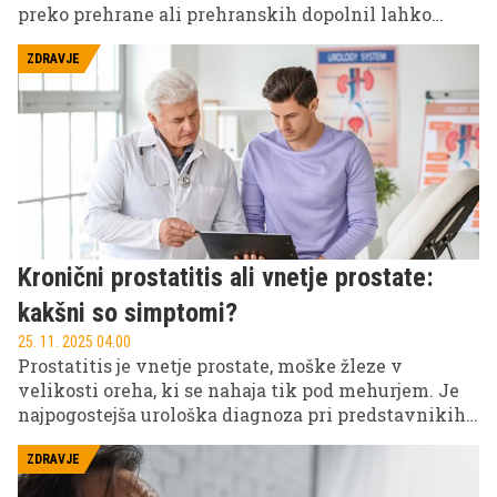
preko prehrane ali prehranskih dopolnil lahko
zmanjša tveganje za številne bolezni in izboljša
mnoge telesne funkcije. Preverite, ali jih uživate
ZDRAVJE
dovolj in kakšni so znaki pomanjkanja.
Kronični prostatitis ali vnetje prostate:
kakšni so simptomi?
25. 11. 2025 04.00
Prostatitis je vnetje prostate, moške žleze v
velikosti oreha, ki se nahaja tik pod mehurjem. Je
najpogostejša urološka diagnoza pri predstavnikih
močnejšega spola, mlajših od 50 let, in tretja
najpogostejša pri moških, starejših od 50 let.
ZDRAVJE