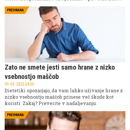
energijo, razpoloženje in produktivnost. Naučite se
prepoznati simptome in odkrijte preverjene načine,
PREHRANA
kako ohranjati vitalnost skozi hladnejše mesece.
Zato ne smete jesti samo hrane z nizko
vsebnostjo maščob
09. 09. 2025 04.00
Dietetiki opozarjajo, da vam lahko uživanje hrane z
nizko vsebnostjo maščob prinese več škode kot
koristi. Zakaj? Preverite v nadaljevanju.
PREHRANA