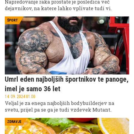
Napredovanje raka prostate je posledica več
dejavnikov, na katere lahko vplivate tudi vi.
ŠPORT
Umrl eden najboljših športnikov te panoge,
imel je samo 36 let
14. 09. 2024 01.00
Veljal je za enega najboljših bodybuilderjev na
svetu, prijel pa se ga je tudi vzdevek Mutant.
ZDRAVJE