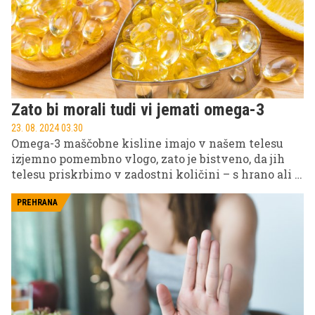
Zato bi morali tudi vi jemati omega-3
23. 08. 2024 03.30
Omega-3 maščobne kisline imajo v našem telesu
izjemno pomembno vlogo, zato je bistveno, da jih
telesu priskrbimo v zadostni količini – s hrano ali s
prehranskimi dopolnili.
PREHRANA