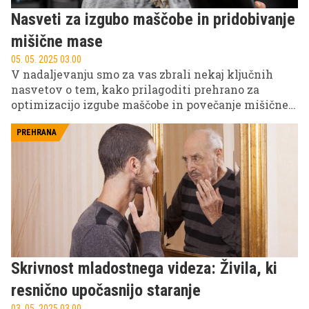
Nasveti za izgubo maščobe in pridobivanje
mišične mase
05. 05. 2025 03.00
V nadaljevanju smo za vas zbrali nekaj ključnih
nasvetov o tem, kako prilagoditi prehrano za
optimizacijo izgube maščobe in povečanje mišične
mase.
PREHRANA
Skrivnost mladostnega videza: Živila, ki
resnično upočasnijo staranje
03. 05. 2025 03.00