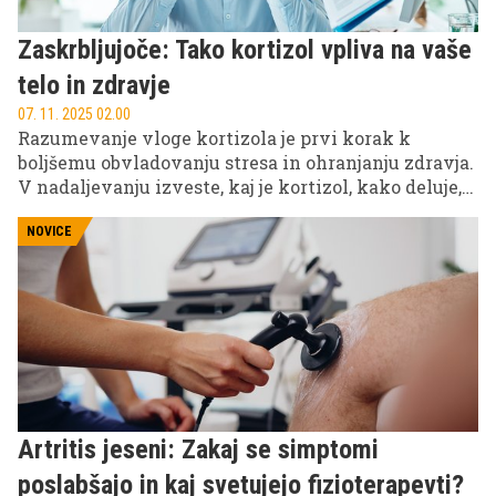
Zaskrbljujoče: Tako kortizol vpliva na vaše
telo in zdravje
07. 11. 2025 02.00
Razumevanje vloge kortizola je prvi korak k
boljšemu obvladovanju stresa in ohranjanju zdravja.
V nadaljevanju izveste, kaj je kortizol, kako deluje,
kakšni so simptomi motnje in kaj lahko storite, da
ga uravnovesite.
NOVICE
Artritis jeseni: Zakaj se simptomi
poslabšajo in kaj svetujejo fizioterapevti?