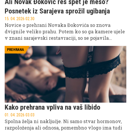
Ali Novak Đoković res spet jé meso?
Posnetek iz Sarajeva sprožil ugibanja
15. 04. 2026 02.30
Novice o prehrani Novaka Đokovića so znova
dvignile veliko prahu. Potem ko so ga kamere ujele
v znani sarajevski restavraciji, so se pojavila
ugibanja, da naj bi eden najboljših tenisačev na
svetu spremenil svoje dolgoletne prehranske
PREHRANA
navade. Kaj se v resnici dogaja?
Kako prehrana vpliva na vaš libido
01. 04. 2026 03.03
Spolna želja ni naključje. Ni samo stvar hormonov,
razpoloženja ali odnosa, pomembno vlogo ima tudi