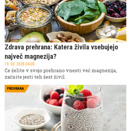
Zdrava prehrana: Katera živila vsebujejo
največ magnezija?
19. 03. 2026 04.00
Če želite v svojo prehrano vnesti več magnezija,
začnite jesti teh šest živil.
PREHRANA