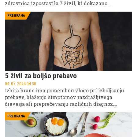
zdravnica izpostavila 7 živil, ki dokazano
pozitivno vplivajo na zniževanje holesterola.
PREHRANA
5 živil za boljšo prebavo
04. 07. 2024 04.30
Izbira hrane ima pomembno vlogo pri izboljšanju
prebave, blaženju simptomov razdražljivega
črevesja ali preprečevanju različnih diagnoz,
povezanih z debelim črevesjem.
PREHRANA