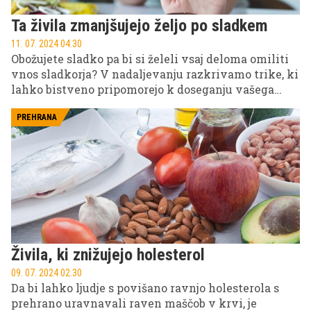
Ta živila zmanjšujejo željo po sladkem
11. 07. 2024 04.30
Obožujete sladko pa bi si želeli vsaj deloma omiliti
vnos sladkorja? V nadaljevanju razkrivamo trike, ki
lahko bistveno pripomorejo k doseganju vašega
cilja!
PREHRANA
Živila, ki znižujejo holesterol
09. 07. 2024 02.30
Da bi lahko ljudje s povišano ravnjo holesterola s
prehrano uravnavali raven maščob v krvi, je