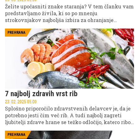
Želite upočasniti znake staranja? V tem članku vam
predstavljamo živila, ki so po mnenju
strokovnjakov najboljša izbira za ohranjanje
mladostnega videza.
PREHRANA
7 najbolj zdravih vrst rib
23. 02. 2025 05.00
Splošno priporočilo zdravstvenih delavcev je, da je
potrebno jesti čim več rib. A tudi najbolj zagreti
ljubitelji zdrave hrane se težko odločijo, katero ribo
izbrati.
PREHRANA