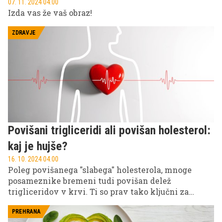
07. 11. 2024 04.00
Izda vas že vaš obraz!
ZDRAVJE
Povišani trigliceridi ali povišan holesterol:
kaj je hujše?
16. 10. 2024 04.00
Poleg povišanega "slabega" holesterola, mnoge
posameznike bremeni tudi povišan delež
trigliceridov v krvi. Ti so prav tako ključni za
zdravje srce, zato se poraja logično vprašanje: katera
povišana vrednost je bolj nevarna za naše zdravje?
PREHRANA