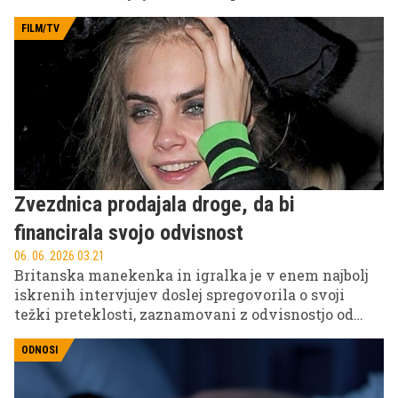
novico.
FILM/TV
Zvezdnica prodajala droge, da bi
financirala svojo odvisnost
06. 06. 2026 03.21
Britanska manekenka in igralka je v enem najbolj
iskrenih intervjujev doslej spregovorila o svoji
težki preteklosti, zaznamovani z odvisnostjo od
drog, duševnimi stiskami in bojem za treznost.
ODNOSI