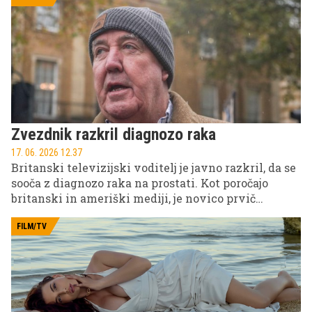
skrivala težko osebno bitko z odvisnostjo, ki jo je
kasneje sama odprto razkrila v intervjujih in
avtobiografiji.
Zvezdnik razkril diagnozo raka
17. 06. 2026 12.37
Britanski televizijski voditelj je javno razkril, da se
sooča z diagnozo raka na prostati. Kot poročajo
britanski in ameriški mediji, je novico prvič
podrobneje opisal v svoji oddaji, kjer je spregovoril
tudi o poteku zdravljenja in osebnih občutkih ob
FILM/TV
soočanju z boleznijo.