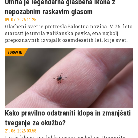
Umrla je legendarna glasbena ikona z
nepozabnim raskavim glasom
09. 07. 2026 11.25
Glasbeni svet je pretresla žalostna novica. V 75. letu
starosti je umrla valižanska pevka, ena najbolj
prepoznavnih izvajalk osemdesetih let, ki je svet
osvojila z uspešnicama "Total Eclipse of the Heart"
in "Holding Out for a Hero".
ZDRAVJE
Kako pravilno odstraniti klopa in zmanjšati
tveganje za okužbo?
21. 06. 2026 03.58
Ugriz klopa ima lahko resne posledice. Preverite,