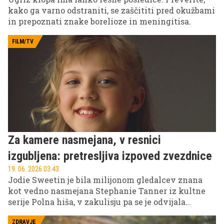
kako ga varno odstraniti, se zaščititi pred okužbami
in prepoznati znake borelioze in meningitisa.
FILM/TV
Za kamere nasmejana, v resnici
izgubljena: pretresljiva izpoved zvezdnice
19. 06. 2026 03.43
Jodie Sweetin je bila milijonom gledalcev znana
kot vedno nasmejana Stephanie Tanner iz kultne
serije Polna hiša, v zakulisju pa se je odvijala
povsem drugačna zgodba. Nekdanja otroška zvezda
ene najbolj priljubljenih ameriških serij je dolgo časa
ZDRAVJE