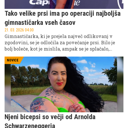
Tako velike prsi ima po operaciji najboljša
gimnastičarka vseh časov
21. 03. 2026 04.00
Gimnastičarka, ki je prejela največ odlikovanj v
zgodovini, se je odločila za povečanje prsi. Bilo je
bolj boleče, kot je mislila, ampak se je splačalo,
pravi. Se strinjate?
NOVICE
Njeni bicepsi so večji od Arnolda
Schwarzeneggerja