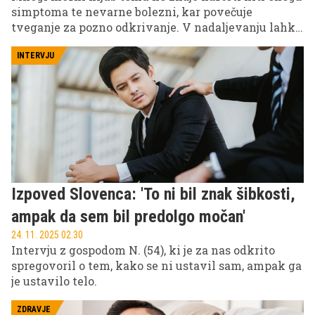
simptoma te nevarne bolezni, kar povečuje
tveganje za pozno odkrivanje. V nadaljevanju lahko
izveste, na kaj morate biti pozorni.
INTERVJU
Izpoved Slovenca: 'To ni bil znak šibkosti,
ampak da sem bil predolgo močan'
24. 11. 2025 02.30
Intervju z gospodom N. (54), ki je za nas odkrito
spregovoril o tem, kako se ni ustavil sam, ampak ga
je ustavilo telo.
ZDRAVJE