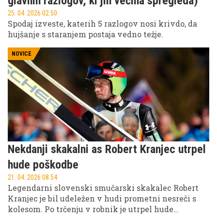
glavnih razlogov, ki jih večina spregleda)
25. 04. 2026 02.50
Spodaj izveste, katerih 5 razlogov nosi krivdo, da
hujšanje s staranjem postaja vedno težje.
NOVICE
Nekdanji skakalni as Robert Kranjec utrpel
hude poškodbe
21. 04. 2026 08.54
Legendarni slovenski smučarski skakalec Robert
Kranjec je bil udeležen v hudi prometni nesreči s
kolesom. Po trčenju v robnik je utrpel hude