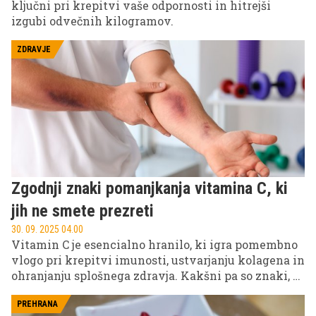
ključni pri krepitvi vaše odpornosti in hitrejši
izgubi odvečnih kilogramov.
ZDRAVJE
Zgodnji znaki pomanjkanja vitamina C, ki
jih ne smete prezreti
30. 09. 2025 04.00
Vitamin C je esencialno hranilo, ki igra pomembno
vlogo pri krepitvi imunosti, ustvarjanju kolagena in
ohranjanju splošnega zdravja. Kakšni pa so znaki, s
katerimi nam telo sporoča, da nam ga primanjkuje?
PREHRANA