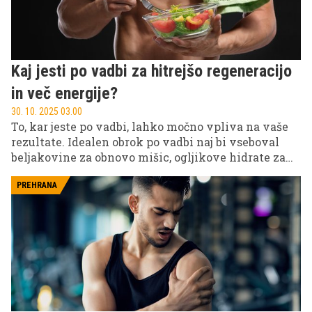
Kaj jesti po vadbi za hitrejšo regeneracijo
in več energije?
30. 10. 2025 03.00
To, kar jeste po vadbi, lahko močno vpliva na vaše
rezultate. Idealen obrok po vadbi naj bi vseboval
beljakovine za obnovo mišic, ogljikove hidrate za
obnavljanje energije in zdrave maščobe za podporo
okrevanju.
PREHRANA