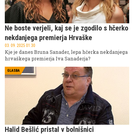
Ne boste verjeli, kaj se je zgodilo s hčerko
nekdanjega premierja Hrvaške
03. 09. 2025 01.30
Kje je danes Bruna Sanader, lepa hčerka nekdanjega
hrvaškega premierja Iva Sanaderja?
GLASBA
Halid Bešlić pristal v bolnišnici