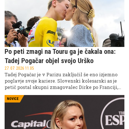
Po peti zmagi na Touru ga je čakala ona:
Tadej Pogačar objel svojo Urško
27. 07. 2026 11.05
Tadej Pogačar je v Parizu zaključil še eno izjemno
poglavje svoje kariere. Slovenski kolesarski as je
petič postal skupni zmagovalec Dirke po Franciji,
največje in najprestižnejše kolesarske preizkušnje
na svetu. Po zgodovinskem triumfu v Parizu ga je
NOVICE
pričakal še en poseben trenutek – srečanje z osebo,
ki mu že leta stoji ob strani.