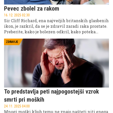
Pevec zbolel za rakom
16. 12. 2025 02.30
Sir Cliff Richard, ena največjih britanskih glasbenih
ikon, je razkril, da se je zdravil zaradi raka prostate.
Preberite, kako je bolezen odkril, kako poteka
njegovo okrevanje in zakaj poziva k boljšim
presejalnim programom za moške.
ZDRAVJE
To predstavlja peti najpogostejši vzrok
smrti pri moških
24. 11. 2025 04.00
Mnogi moški kljub temu ne znajo našteti niti enega