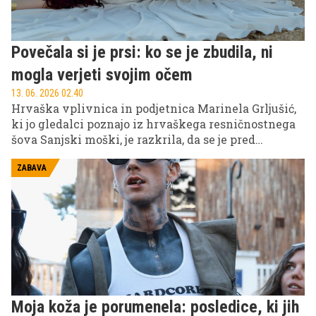
Povečala si je prsi: ko se je zbudila, ni
mogla verjeti svojim očem
13. 06. 2026 02.40
Hrvaška vplivnica in podjetnica Marinela Grljušić,
ki jo gledalci poznajo iz hrvaškega resničnostnega
šova Sanjski moški, je razkrila, da se je pred
kratkim odločila za estetski poseg povečanja prsi.
ZABAVA
Moja koža je porumenela: posledice, ki jih