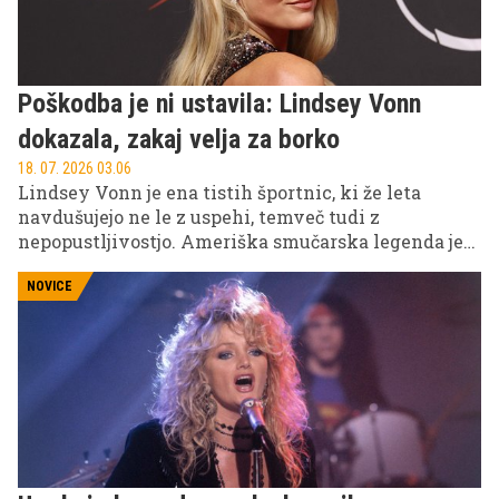
Poškodba je ni ustavila: Lindsey Vonn
dokazala, zakaj velja za borko
18. 07. 2026 03.06
Lindsey Vonn je ena tistih športnic, ki že leta
navdušujejo ne le z uspehi, temveč tudi z
nepopustljivostjo. Ameriška smučarska legenda je
to znova dokazala na letošnji podelitvi nagrad
ESPY v New Yorku, kjer je osupljala v elegantni črni
NOVICE
obleki modne hiše Gucci.