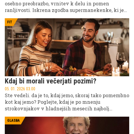
osebno preobrazbo, vrnitev k delu in pomen
ranljivosti. Iskrena zgodba supermanekenke, ki je
postala simbol moči in resničnosti.
FIT
Kdaj bi morali večerjati pozimi?
05. 01. 2026 03.00
Ste vedeli. da je to, kdaj jemo, skoraj tako pomembno
kot kaj jemo? Poglejte, kdaj je po mnenju
strokovnjakov v hladnejših mesecih najbolj
primeren čas za večerjo
GLASBA