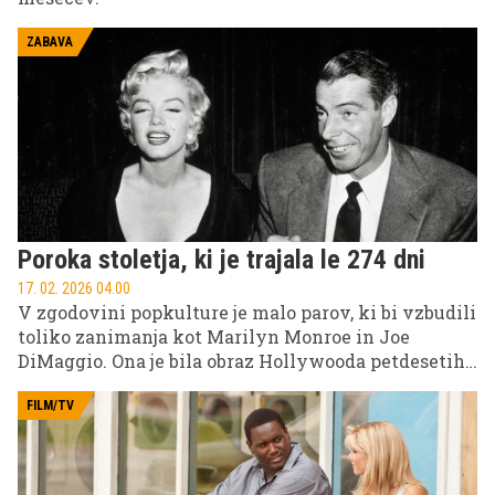
ZABAVA
Poroka stoletja, ki je trajala le 274 dni
17. 02. 2026 04.00
V zgodovini popkulture je malo parov, ki bi vzbudili
toliko zanimanja kot Marilyn Monroe in Joe
DiMaggio. Ona je bila obraz Hollywooda petdesetih
let, simbol glamurja, seksapila in ranljivosti. On pa
eden največjih bejzbolskih igralcev vseh časov,
FILM/TV
nacionalni junak Amerike.