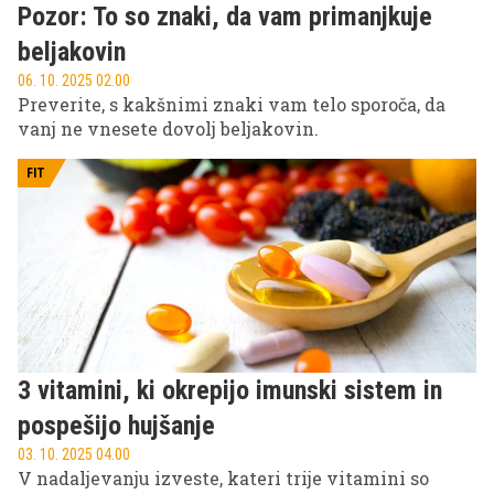
Pozor: To so znaki, da vam primanjkuje
beljakovin
06. 10. 2025 02.00
Preverite, s kakšnimi znaki vam telo sporoča, da
vanj ne vnesete dovolj beljakovin.
FIT
3 vitamini, ki okrepijo imunski sistem in
pospešijo hujšanje
03. 10. 2025 04.00
V nadaljevanju izveste, kateri trije vitamini so