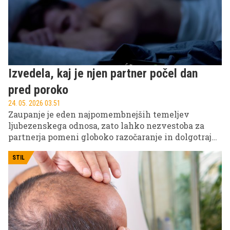
Izvedela, kaj je njen partner počel dan
pred poroko
24. 05. 2026 03.51
Zaupanje je eden najpomembnejših temeljev
ljubezenskega odnosa, zato lahko nezvestoba za
partnerja pomeni globoko razočaranje in dolgotrajno
čustveno rano. Čeprav nekateri pari po prevari
končajo razmerje, se mnogi kljub bolečini odločijo,
STIL
da bodo poskusili odnos rešiti.