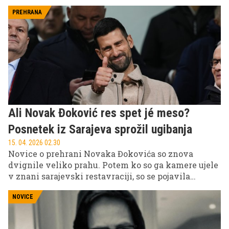
poškodbe, zaradi česar so ga s helikopterjem
prepeljali na zdravljenje v ljubljanski univerzitetni
PREHRANA
klinični center.
Ali Novak Đoković res spet jé meso?
Posnetek iz Sarajeva sprožil ugibanja
15. 04. 2026 02.30
Novice o prehrani Novaka Đokovića so znova
dvignile veliko prahu. Potem ko so ga kamere ujele
v znani sarajevski restavraciji, so se pojavila
ugibanja, da naj bi eden najboljših tenisačev na
svetu spremenil svoje dolgoletne prehranske
NOVICE
navade. Kaj se v resnici dogaja?