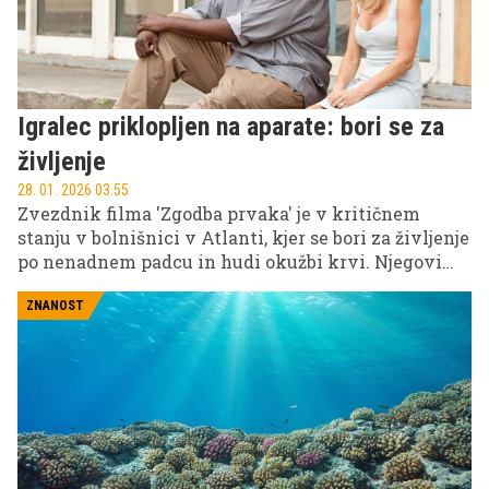
Igralec priklopljen na aparate: bori se za
življenje
28. 01. 2026 03.55
Zvezdnik filma 'Zgodba prvaka' je v kritičnem
stanju v bolnišnici v Atlanti, kjer se bori za življenje
po nenadnem padcu in hudi okužbi krvi. Njegovi
bližnji zbirajo sredstva za zdravljenje in okrevanje.
ZNANOST