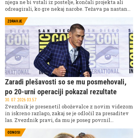
njega ne bi vstali iz postelje, končali projekta ali
odreagirali, ko gre nekaj narobe. Težava pa nastane,
ko stres ni več le kratkotrajen odziv telesa na izziv,
ampak postane bazično stanje vašega živčnega
ZDRAVJE
sistema – ko se že zjutraj zbudite napeti in ko niti
počitek več ne sprosti vašega telesa.
Zaradi plešavosti so se mu posmehovali,
po 20-urni operaciji pokazal rezultate
30. 07. 2026 03.57
Zvezdnik je presenetil oboževalce z novim videzom
in iskreno razlago, zakaj se je odločil za presaditev
las. Zvezdnik pravi, da mu je poseg povrnil
samozavest, danes pa obžaluje le eno – da tega ni
storil že prej.
ODNOSI