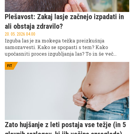
Plešavost: Zakaj lasje začnejo izpadati in
ali obstaja zdravilo?
20. 05. 2026 04.00
Izguba las je za mokega težka preizkušnja
samozavesti. Kako se spopasti s tem? Kako
upočasniti proces izgubljanja las? To in še več
izveste v nadaljevanju!
FIT
Zato hujšanje z leti postaja vse težje (in 5