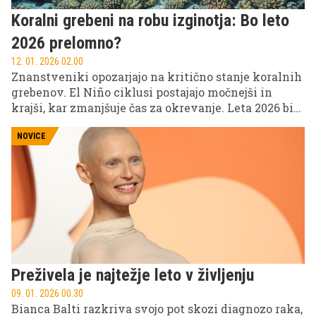
Koralni grebeni na robu izginotja: Bo leto
2026 prelomno?
12. 01. 2026 02.00
Znanstveniki opozarjajo na kritično stanje koralnih
grebenov. El Niño ciklusi postajajo močnejši in
krajši, kar zmanjšuje čas za okrevanje. Leta 2026 bi
lahko prišlo do nepopravljivih škod.
NOVICE
Preživela je najtežje leto v življenju
09. 01. 2026 00.30
Bianca Balti razkriva svojo pot skozi diagnozo raka,