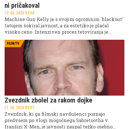
ni pričakoval
12. 06. 2026 03.04
Machine Gun Kelly je s svojim ogromnim 'blackout'
tatujem šokiral javnost, a za estetiko je plačal
visoko ceno. Intenziven proces tetoviranja je
njegovo telo pripeljal do fizične izčrpanosti in
resnih zdravstvenih zapletov.
FILM/TV
Zvezdnik zbolel za rakom dojke
11. 06. 2026 09.07
Zvezdnik, ki ga filmski navdušenci poznajo
predvsem po vlogi mogočnega Sabretootha v
franšizi X-Men, je javnosti zaupal težko osebno