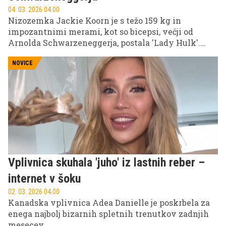
04. 03. 2026 04.00
Nizozemka Jackie Koorn je s težo 159 kg in
impozantnimi merami, kot so bicepsi, večji od
Arnolda Schwarzeneggerja, postala 'Lady Hulk'.
Njen cilj je postati najmočnejša ženska na svetu, saj
s svojo zgodbo ruši stereotipe in postavlja nove
NOVICE
standarde.
Vplivnica skuhala 'juho' iz lastnih reber –
internet v šoku
02. 03. 2026 04.00
Kanadska vplivnica Adea Danielle je poskrbela za
enega najbolj bizarnih spletnih trenutkov zadnjih
mesecev.