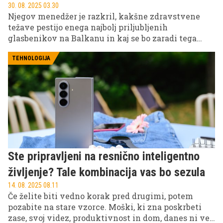
30. 08. 2025 03.30
Njegov menedžer je razkril, kakšne zdravstvene
težave pestijo enega najbolj priljubljenih
glasbenikov na Balkanu in kaj se bo zaradi tega
zgodilo z njegovimi napovedanimi koncerti.
TEHNOLOGIJA
Ste pripravljeni na resnično inteligentno
življenje? Tale kombinacija vas bo sezula
14. 08. 2025 08.11
Če želite biti vedno korak pred drugimi, potem
pozabite na stare vzorce. Moški, ki zna poskrbeti
zase, svoj videz, produktivnost in dom, danes ni več