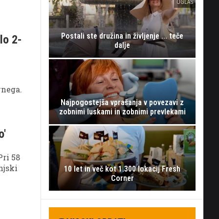
OGLAS
Postali ste družina in življenje ... teče
lo 2-
dalje
vnega.
Najpogostejša vprašanja v povezavi z
zobnimi luskami in zobnimi prevlekami
o'
Pri 58
njski
10 let in več kot 1.300 lokacij Fresh
Corner