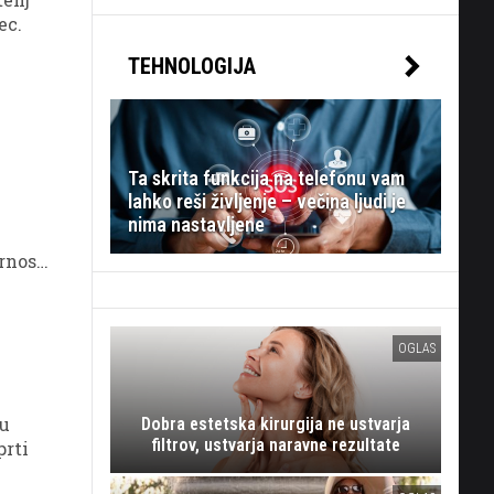
ec.
TEHNOLOGIJA
Ta skrita funkcija na telefonu vam
lahko reši življenje – večina ljudi je
nima nastavljene
rnosti
vložil,
OGLAS
cu
Dobra estetska kirurgija ne ustvarja
filtrov, ustvarja naravne rezultate
prti