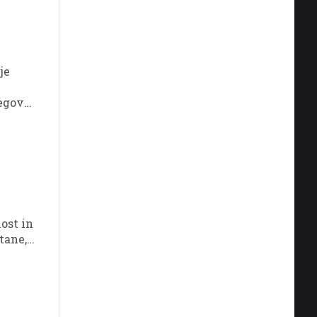
je
jegovo
u
ost in
tane,
dnosti.