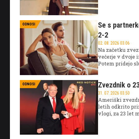
aktualne partner
Se s partnerk
ODNOSI
2-2
02. 08. 2026 03.06
Na začetku zveze
večerje v dvoje
Potem pridejo sl
opravkov.
Zvezdnik o 23
ODNOSI
31. 07. 2026 03.50
Ameriški zvezdnik
letih odkrito pr
vlogi, za 23 let 