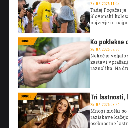
27. 07. 2026 11.05
Tadej Pogačar je
Slovenski kolesa
največje in najp
triumfu v Parizu
mu že leta stoji 
Ko poklekne o
ODNOSI
26. 07. 2026 02.50
Nekoč je veljalo
zastavi vprašanje
raznolika. Na dr
prav ženske tiste
Tri lastnosti,
ODNOSI
25. 07. 2026 03.24
Mnogi moški so p
raziskave kažej
osebnostne lastn