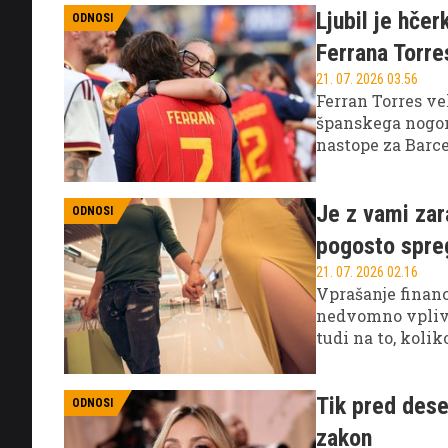
Ljubil je hče
ODNOSI
Ferrana Torre
21. 07. 2026 03.56
Ferran Torres ve
španskega nogom
nastope za Barce
zasebno življenj
Je z vami zara
ODNOSI
pogosto spre
21. 07. 2026 02.16
Vprašanje finan
nedvomno vpliva 
tudi na to, koli
ko denar ni več 
Kako prepoznati,
Tik pred dese
ODNOSI
zakon