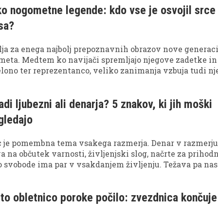
rko nogometne legende: kdo vse je osvojil srce
sa?
lja za enega najbolj prepoznavnih obrazov nove generaci
eta. Medtem ko navijači spremljajo njegove zadetke in
lono ter reprezentanco, veliko zanimanja vzbuja tudi n
e – predvsem zveza z eno najbolj znanih mladih Špank.
di ljubezni ali denarja? 5 znakov, ki jih moški
gledajo
c je pomembna tema vsakega razmerja. Denar v razmerj
na občutek varnosti, življenjski slog, načrte za prihodn
ko svobode ima par v vsakdanjem življenju. Težava pa nas
le del širše slike, ampak postane glavno merilo vaše vre
 če se to dogaja v vašem razmerju?
to obletnico poroke počilo: zvezdnica končuje