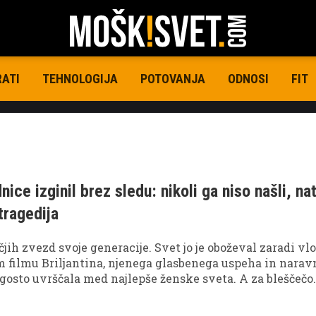
RATI
TEHNOLOGIJA
POTOVANJA
ODNOSI
FIT
ice izginil brez sledu: nikoli ga niso našli, na
tragedija
čjih zvezd svoje generacije. Svet jo je oboževal zaradi vl
 filmu Briljantina, njenega glasbenega uspeha in narav
 pogosto uvrščala med najlepše ženske sveta. A za bleščečo
zvezdnice se je skrivala tudi zgodba o velikih osebnih