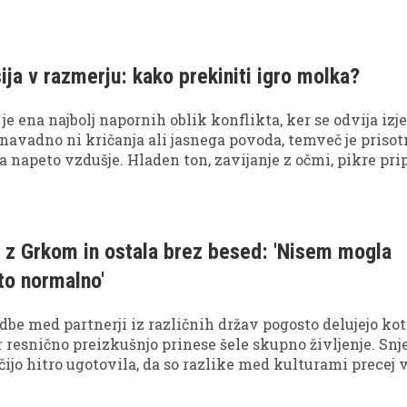
ija v razmerju: kako prekiniti igro molka?
 je ena najbolj napornih oblik konflikta, ker se odvija iz
 navadno ni kričanja ali jasnega povoda, temveč je priso
rja napeto vzdušje. Hladen ton, zavijanje z očmi, pikre pr
odmik lahko indicirajo, da je v igri pasivna agresija.
e z Grkom in ostala brez besed: 'Nisem mogla
 to normalno'
be med partnerji iz različnih držav pogosto delujejo kot
r resnično preizkušnjo prinese šele skupno življenje. Sn
rčijo hitro ugotovila, da so razlike med kulturami precej v
ljala.