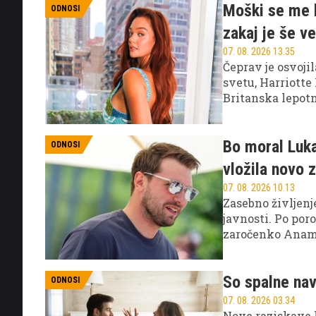
Moški se me b
ODNOSI
zakaj je še 
07. 08. 2026 13.35
Čeprav je osvoji
svetu, Harriotte
Britanska lepot
videz in uspešna
Bo moral Luka
ODNOSI
vložila novo 
07. 08. 2026 10.13
Zasebno življen
javnosti. Po por
zaročenko Anamar
naj bi bila zaht
njunima hčerka
So spalne nav
ODNOSI
07. 08. 2026 03.34
Nove raziskave 