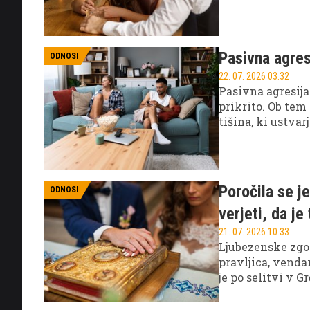
Pasivna agres
ODNOSI
22. 07. 2026 03.32
Pasivna agresija
prikrito. Ob tem
tišina, ki ustva
ali emocionalen 
Poročila se j
ODNOSI
verjeti, da je
21. 07. 2026 10.33
Ljubezenske zgod
pravljica, venda
je po selitvi v G
kot si je predstav