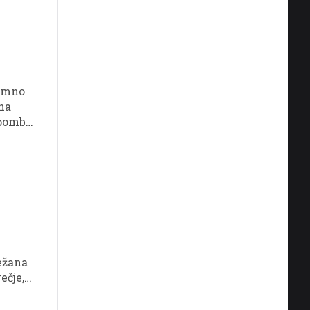
jemno
tna
ipombe
ježana
ečje,