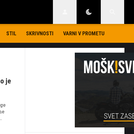
STIL
SKRIVNOSTI
VARNI V PROMETU
to je
oge
ne