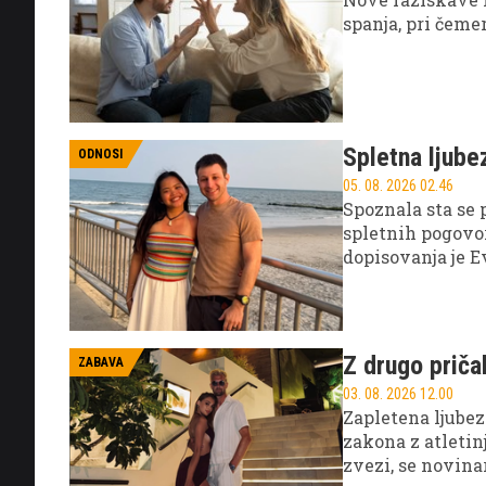
spanja, pri čeme
Spletna ljube
ODNOSI
05. 08. 2026 02.46
Spoznala sta se 
spletnih pogovor
dopisovanja je E
pa ni pritegnila 
da sta lahko zač
Z drugo priča
ZABAVA
03. 08. 2026 12.00
Zapletena ljube
zakona z atletin
zvezi, se novina