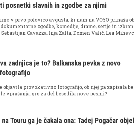
ti posnetki slavnih in zgodbe za njimi
pimo v prvo polovico avgusta, ki nam na VOYO prinaša ob
 dokumentarne zgodbe, komedije, drame, serije in izbran
 Sebastijan Cavazza, Inja Zalta, Domen Valič, Lea Mihevc
hodnjih dneh čakajo na VOYO!
va zadnjica je to? Balkanska pevka z novo
fotografijo
 objavila provokativno fotografijo, ob njej pa zapisala be
žile vprašanja: gre za del besedila nove pesmi?
 na Touru ga je čakala ona: Tadej Pogačar obje