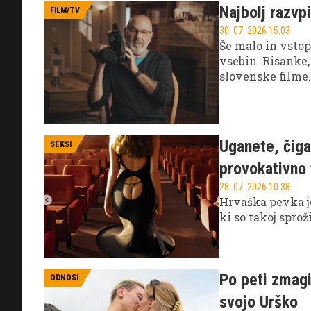
Najbolj razvpi
FILM/TV
30. 07. 2026 15.03
Še malo in vsto
vsebin. Risanke,
slovenske filme.
ostali vas v pri
Uganete, čiga
SEKSI
provokativno 
28. 07. 2026 10.38
Hrvaška pevka je
ki so takoj spro
Po peti zmagi
ODNOSI
svojo Urško