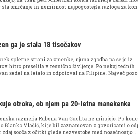
r sta smrčanje in nemirnost najpogostejša razloga za kon
zen ga je stala 18 tisočakov
prek spletne strani za zmenke, njuna zgodba pa se je iz
ov hitro preselila v resnično življenje. Po nekaj tednih
van sedel na letalo in odpotoval na Filipine. Največ pozo
le njuna ljubezen, temveč tudi podatek, koliko denarja je 
ela skupno življenje.
kuje otroka, ob njem pa 20-letna manekenka
zenska razmerja Rubena Van Guchta ne mirujejo. Po kon
jo Blanko Vlašić, ki je bil zaznamovan z govoricami o od
r zdaj sooča z očitki glede nezvestobe med nosečnostjo