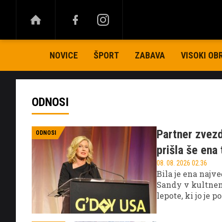
NOVICE
ŠPORT
ZABAVA
VISOKI OB
ODNOSI
Partner zvezdn
ODNOSI
prišla še ena 
08. 08. 2026 02.36
Bila je ena najve
Sandy v kultnem
lepote, ki jo je
podobo svetovne 
preizkušnjah.