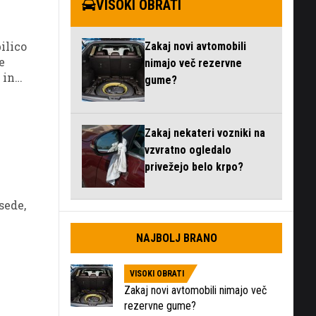
VISOKI OBRATI
ilico
Zakaj novi avtomobili
e
nimajo več rezervne
 in
gume?
Zakaj nekateri vozniki na
vzvratno ogledalo
privežejo belo krpo?
sede,
NAJBOLJ BRANO
VISOKI OBRATI
l
Zakaj novi avtomobili nimajo več
rezervne gume?