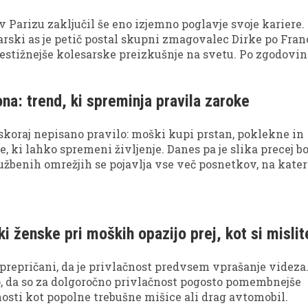
 v Parizu zaključil še eno izjemno poglavje svoje kariere.
rski as je petič postal skupni zmagovalec Dirke po Franc
restižnejše kolesarske preizkušnje na svetu. Po zgodov
 ga je pričakal še en poseben trenutek – srečanje z osebo,
ob strani.
na: trend, ki spreminja pravila zaroke
 skoraj nepisano pravilo: moški kupi prstan, poklekne in
, ki lahko spremeni življenje. Danes pa je slika precej bo
užbenih omrežjih se pojavlja vse več posnetkov, na kater
, ki organizirajo zaroko in zaprosijo svojega partnerja.
 ki ženske pri moških opazijo prej, kot si mislit
repričani, da je privlačnost predvsem vprašanje videza
o, da so za dolgoročno privlačnost pogosto pomembnejše
osti kot popolne trebušne mišice ali drag avtomobil.