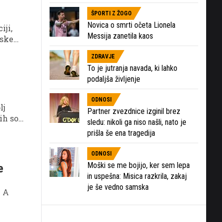
ŠPORTI Z ŽOGO
Novica o smrti očeta Lionela
iji,
Messija zanetila kaos
inskem
 ki
ZDRAVJE
To je jutranja navada, ki lahko
podaljša življenje
ODNOSI
lj
Partner zvezdnice izginil brez
ih so
sledu: nikoli ga niso našli, nato je
prišla še ena tragedija
ODNOSI
Moški se me bojijo, ker sem lepa
e
in uspešna: Misica razkrila, zakaj
je še vedno samska
. A