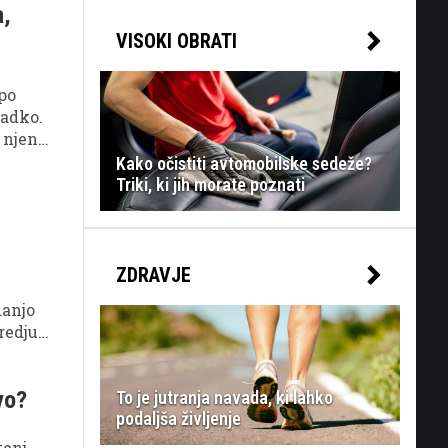
a,
VISOKI OBRATI
 po
ladko.
 njen
Kako očistiti avtomobilske sedeže?
Triki, ki jih morate poznati
ZDRAVJE
danjo
redju
 nad
vo?
To je jutranja navada, ki lahko
podaljša življenje
tenj