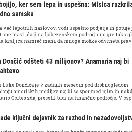
ojijo, ker sem lepa in uspešna: Misica razkril
vedno samska
la več lepotnih naslovov, vodi uspešno podjetje in potuje
 Lane pravi, da ji na ljubezenskem področju ne gre tako g
na kraljica namreč meni, da mnoge moške odvrneta prav
 kariera.
 Dončić odšteti 43 milijonov? Anamaria naj bi
zahtevo
je Luke Dončića je v zadnjih mesecih pod drobnogledom
očanju ameriških medijev naj bi se spor med njim in nek
io Goltes zdaj preselil tudi na finančno področje. V osp
eva za več deset milijonov evrov in vprašanje skrbništva
ma.
ade ključni dejavnik za razhod in nezadovoljst
kažejo, da vsak peti Američan konča razmerje zaradi mo