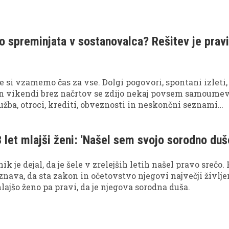
ice.
o spreminjata v sostanovalca? Rešitev je pravi
 si vzamemo čas za vse. Dolgi pogovori, spontani izleti,
 in vikendi brez načrtov se zdijo nekaj povsem samoume
užba, otroci, krediti, obveznosti in neskončni seznami
 let mlajši ženi: 'Našel sem svojo sorodno duš
 je dejal, da je šele v zrelejših letih našel pravo srečo. 
iznava, da sta zakon in očetovstvo njegovi največji življe
mlajšo ženo pa pravi, da je njegova sorodna duša.