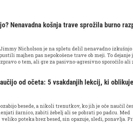
e pozneje odkrito spregovorila tudi v svoji avtobiografiji.
ijo? Nenavadna košnja trave sprožila burno raz
 Jimmy Nicholson je na spletu delil nenavadno izkušnjo
 pustili majhen pas nepokošene trave ob meji. To dejanje 
azpravo o tem, ali gre za pasivno-agresivno sporočilo ali 
astniških meja. Mnenja uporabnikov so bila močno razde
e tudi pomembnost odprte komunikacije med sosedi.
aučijo od očeta: 5 vsakdanjih lekcij, ki oblikuj
zabijo besede, a nikoli trenutkov, ko jih je oče naučil če
njati žarnico, zabiti žebelj ali se pobrati po padcu. Med
veliko poteka brez besed, sin opazuje, sledi, ponavlja. P
danjih trenutkih se oblikuje največ znanja in značaja. Oče
či s svojim zgledom, ne z razlagami.