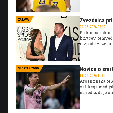
franšize.
Zvezdnica pri
ZABAVA
20. 06. 2026 03.12
Po koncu zakona
krivcev, temveč 
razpad zveze pri
spremenila njen
Novica o smrt
ŠPORTI Z ŽOGO
19. 06. 2026 11.32
Argentinska tele
velikega medijs
navedla, da je u