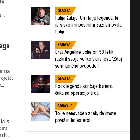
da
GLASBA
h
Italija žaluje: Umrla je legenda, ki
je s svojimi pesmimi zaznamovala
Italijo
nega
ZABAVA
Brat Angeline Jolie pri 53 letih
razkril svojo veliko skrivnost: 'Zdaj
sem končno svoboden'
la na
ojekt,
GLASBA
e
Rock legenda končuje kariero,
čaka na operacijo srca
ZDRAVJE
To je nenavaden znak, da imate
povišan holesterol
la z
tusu
nih