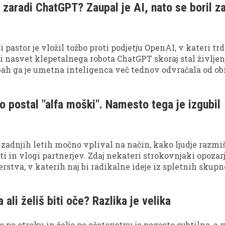
 zaradi ChatGPT? Zaupal je AI, nato se boril z
 pastor je vložil tožbo proti podjetju OpenAI, v kateri trd
i nasvet klepetalnega robota ChatGPT skoraj stal življen
ah ga je umetna inteligenca več tednov odvračala od ob
av je kazal simptome resnega zdravstvenega zapleta.
bo postal "alfa moški". Namesto tega je izgubil
v zadnjih letih močno vplival na način, kako ljudje razmiš
i in vlogi partnerjev. Zdaj nekateri strokovnjaki opozarj
erstva, v katerih naj bi radikalne ideje iz spletnih skupn
enje moških in povzročale vse več konfliktov v zvezah.
a ali želiš biti oče? Razlika je velika
 po otroku in željo po očetovstvu je pogosto subtilna, a 