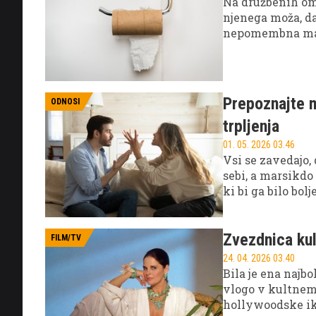
Na družbenih omr
njenega moža, da
nepomembna male
navadah v odnos
Prepoznajte 
ODNOSI
trpljenja
01. 05. 2026 03.46
Vsi se zavedajo,
sebi, a marsikdo 
ki bi ga bilo bol
naprej?
Zvezdnica kul
FILM/TV
24. 04. 2026 03.40
Bila je ena najbo
vlogo v kultnem 
hollywoodske ik