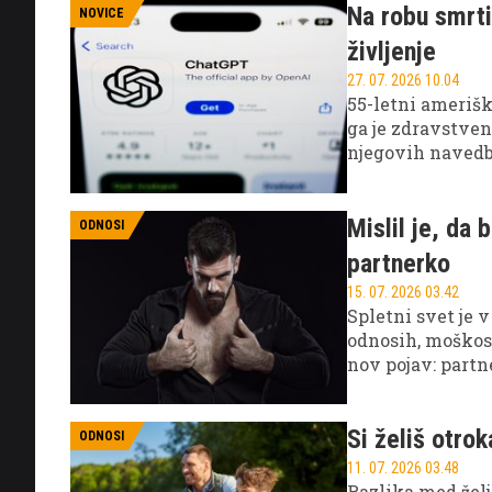
Na robu smrti
NOVICE
življenje
27. 07. 2026 10.04
55-letni ameriški
ga je zdravstven
njegovih navedb
zdravnika, čepr
Mislil je, da 
ODNOSI
partnerko
15. 07. 2026 03.42
Spletni svet je 
odnosih, moškost
nov pojav: partn
vplivale na ved
Si želiš otrok
ODNOSI
11. 07. 2026 03.48
Razlika med željo