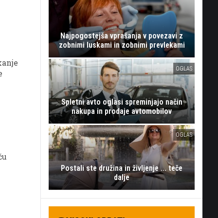
Najpogostejša vprašanja v povezavi z
zobnimi luskami in zobnimi prevlekami
kanje
OGLAS
e
Spletni avto oglasi spreminjajo način
nakupa in prodaje avtomobilov
OGLAS
ču
Postali ste družina in življenje ... teče
dalje