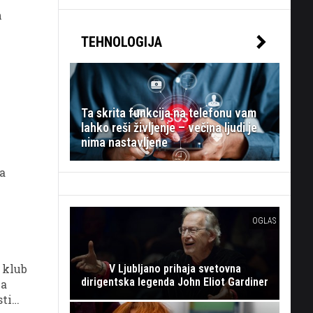
h
TEHNOLOGIJA
Ta skrita funkcija na telefonu vam
lahko reši življenje – večina ljudi je
nima nastavljene
ga
OGLAS
 klub
V Ljubljano prihaja svetovna
dirigentska legenda John Eliot Gardiner
na
sti