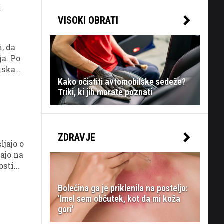
a
VISOKI OBRATI
i, da
ja. Po
iska
Kako očistiti avtomobilske sedeže?
Triki, ki jih morate poznati
ZDRAVJE
ljajo o
ajo na
osti
Bolečina ga je priklenila na posteljo:
'Imel sem občutek, kot da mi koža
gori'
v