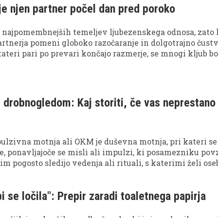
 je njen partner počel dan pred poroko
n najpomembnejših temeljev ljubezenskega odnosa, zato
artnerja pomeni globoko razočaranje in dolgotrajno čust
ateri pari po prevari končajo razmerje, se mnogi kljub bo
 poskusili odnos rešiti.
drobnogledom: Kaj storiti, če vas neprestano
lzivna motnja ali OKM je duševna motnja, pri kateri se
ive, ponavljajoče se misli ali impulzi, ki posamezniku pov
m pogosto sledijo vedenja ali rituali, s katerimi želi ose
o, ponovno pridobiti občutek nadzora ali preprečiti
rnost.
i se ločila": Prepir zaradi toaletnega papirja