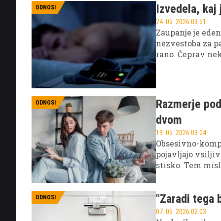
Izvedela, kaj
ODNOSI
24. 05. 2026 03.51
Zaupanje je ede
nezvestoba za p
rano. Čeprav nek
odločijo, da bodo
Razmerje pod 
ODNOSI
dvom
19. 05. 2026 03.04
Obsesivno-kompu
pojavljajo vsilj
stisko. Tem misli
zmanjšati tesnob
namišljeno neva
"Zaradi tega b
ODNOSI
07. 05. 2026 02.03