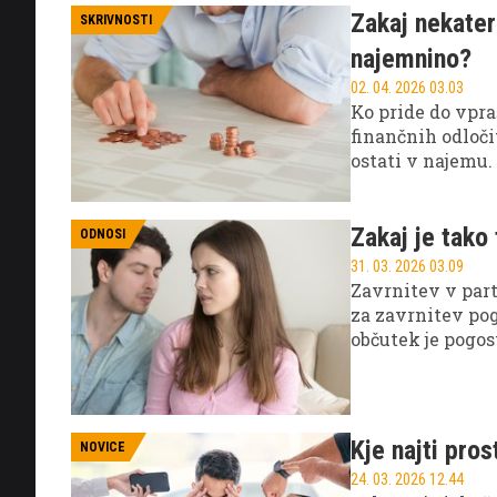
Zakaj nekater
SKRIVNOSTI
najemnino?
02. 04. 2026 03.03
Ko pride do vpra
finančnih odloči
ostati v najemu.
Zakaj je tako
ODNOSI
31. 03. 2026 03.09
Zavrnitev v par
za zavrnitev pog
občutek je pogost
človeška in obič
Kje najti pro
NOVICE
24. 03. 2026 12.44