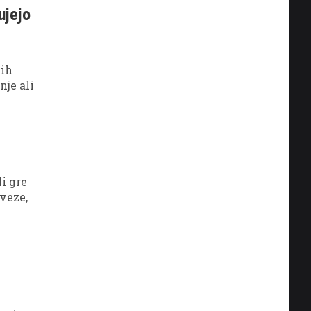
ujejo
jih
nje ali
i gre
zveze,