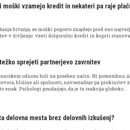
i moški vzamejo kredit in nekateri pa raje plač
šanja bivanja, se moški pogosto znajdejo pred eno največ
tev v življenju: vzeti dolgoročni kredit in kupiti stanova
 težko sprejeti partnerjevo zavrnitev
tnerskem odnosu boli na poseben način. Ni pomembno, al
ovora, bližine ali spolnosti, navsezadnje pa prekinitev 
o enak. Psihologi poudarjajo, da je ta reakcija globoko
ajna.
sta delovna mesta brez delovnih izkušenj?