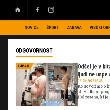
NOVICE
ŠPORT
ZABAVA
VISOKI OB
ODGOVORNOST
Odšel je v kit
ZDRAVJE
ljudi ne uspe 
02. 08. 2026 03.35
Ko govorimo o hu
ali vadbeni prog
Helgesena, ki je
precej bolj zani
programu ali pr