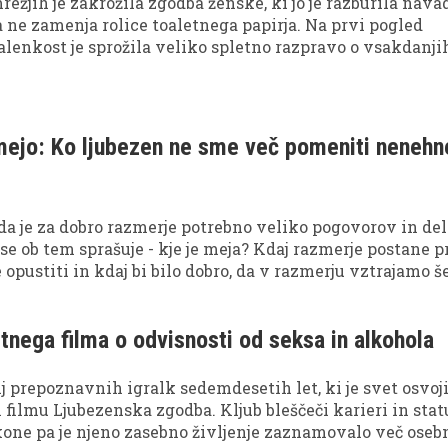
ežjih je zakrožila zgodba ženske, ki jo je razburila nava
 ne zamenja rolice toaletnega papirja. Na prvi pogled
nkost je sprožila veliko spletno razpravo o vsakdanji
ih.
mejo: Ko ljubezen ne sme več pomeniti neneh
 da je za dobro razmerje potrebno veliko pogovorov in de
se ob tem sprašuje - kje je meja? Kdaj razmerje postane pr
je opustiti in kdaj bi bilo dobro, da v razmerju vztrajamo š
tnega filma o odvisnosti od seksa in alkohola
lj prepoznavnih igralk sedemdesetih let, ki je svet osvoji
filmu Ljubezenska zgodba. Kljub bleščeči karieri in sta
one pa je njeno zasebno življenje zaznamovalo več oseb