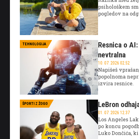
psihološkem smi
pogledov na odg
Resnica o AI:
TEHNOLOGIJA
nevtralna
10. 07. 2026 02.52
Napišeš vprašanj
popolnoma nepris
izvira resnice.
LeBron odhaja
ŠPORTI Z ŽOGO
01. 07. 2026 12.37
Los Angeles Lake
po koncu pogodbe
Luko Dončića, ki