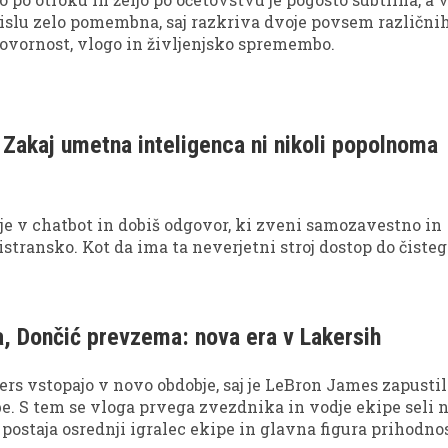
slu zelo pomembna, saj razkriva dvoje povsem različni
ovornost, vlogo in življenjsko spremembo.
 Zakaj umetna inteligenca ni nikoli popolnoma
e v chatbot in dobiš odgovor, ki zveni samozavestno in
transko. Kot da ima ta neverjetni stroj dostop do čiste
, Dončić prevzema: nova era v Lakersih
rs vstopajo v novo obdobje, saj je LeBron James zapustil
. S tem se vloga prvega zvezdnika in vodje ekipe seli 
 postaja osrednji igralec ekipe in glavna figura prihodno