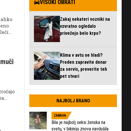
VISOKI OBRATI
 lahko
Zakaj nekateri vozniki na
veno
vzvratno ogledalo
lečini
privežejo belo krpo?
Klima v avtu ne hladi?
 muči
Preden zapravite denar
za servis, preverite teh
pet stvari
zročajo
ba
NAJBOLJ BRANO
ZABAVA
Bila je najbolj seksi ženska na
svetu, v bikiniju znova navdušila