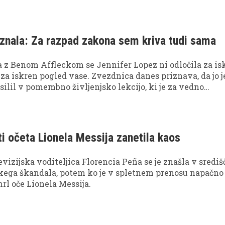
znala: Za razpad zakona sem kriva tudi sama
 z Benom Affleckom se Jennifer Lopez ni odločila za is
za iskren pogled vase. Zvezdnica danes priznava, da jo j
silil v pomembno življenjsko lekcijo, ki je za vedno
 pogled na odnose in samo sebe.
i očeta Lionela Messija zanetila kaos
vizijska voditeljica Florencia Peña se je znašla v središ
kega škandala, potem ko je v spletnem prenosu napačno
mrl oče Lionela Messija.