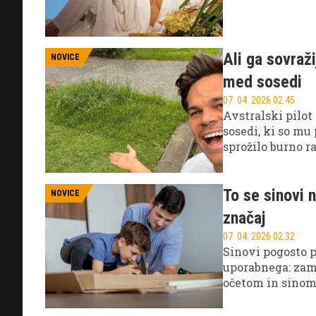
kriz, o katerih j
Ali ga sovraž
NOVICE
med sosedi
07. 04. 2026 02.45
Avstralski pilot
sosedi, ki so mu
sprožilo burno r
za spoštovanje l
poudarjena pa j
To se sinovi n
NOVICE
značaj
07. 04. 2026 02.32
Sinovi pogosto po
uporabnega: zame
očetom in sinom 
teh tišjih, vsak
pogosto največ u