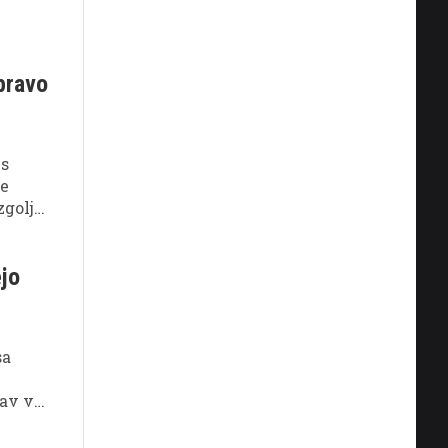
pravo
 s
je
zgolj
ljena,
ejo
sa
rav v