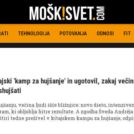
RATI
TEHNOLOGIJA
POTOVANJA
ODNOSI
FIT
ajski 'kamp za hujšanje' in ugotovil, zakaj veči
shujšati
jšanju, večina ljudi išče bližnjice: novo dieto, intenzive
ram, ki obljublja hitre rezultate. A zgodba Šveda Andréja
 štiri tedne preživel v kitajskem kampu za hujšanje, odpi
mivo vprašanje: ali je skrivnost uspeha res v posebnem
edvsem v okolju, ki nas prisili v spremembo navad?