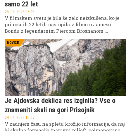
samo 22 let
25. 04. 2026 03.46
V filmskem svetu je bila še zelo neizkušena, ko je
pri rosnih 22 letih nastopila v filmu o Jamesu
Bondu z legendarnim Piercom Brosnanom ...
NOVICE
Je Ajdovska deklica res izginila? Vse o
znameniti skali na gori Prisojnik
24. 04. 2026 10.07
V zadnjem času na spletu krožijo informacije, da naj
bi skalna formacija (naravni relief), poimenovana