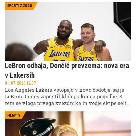
Jannikom Sinnerjem, ki ga teniški svet vidi kot
simbol prehoda med dvema obdobjema moškega
ŠPORTI Z ŽOGO
tenisa.
LeBron odhaja, Dončić prevzema: nova era
v Lakersih
01. 07. 2026 12.37
Los Angeles Lakers vstopajo v novo obdobje, saj je
LeBron James zapustil klub po koncu pogodbe. S
tem se vloga prvega zvezdnika in vodje ekipe seli
na Luko Dončića, ki postaja osrednji igralec ekipe in
glavna figura prihodnosti franšize.
FILM/TV