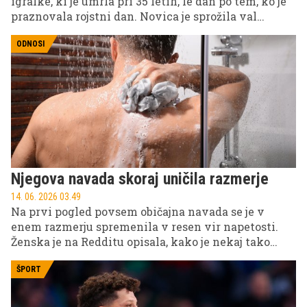
igralke, ki je umrla pri 35 letih, le dan po tem, ko je
praznovala rojstni dan. Novica je sprožila val
odzivov med oboževalci in kolegi, ki še vedno težko
verjamejo, da je življenje mlade igralke tako
ODNOSI
nenadoma ugasnilo.
Njegova navada skoraj uničila razmerje
14. 06. 2026 03.49
Na prvi pogled povsem običajna navada se je v
enem razmerju spremenila v resen vir napetosti.
Ženska je na Redditu opisala, kako je nekaj tako
vsakdanjega, kot je brisača, skoraj povzročilo razpad
zveze – in sprožilo burne odzive spletne skupnosti.
ŠPORT