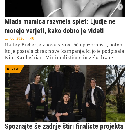
Mlada mamica razvnela splet: Ljudje ne
morejo verjeti, kako dobro je videti
23. 06. 2026 11.40
Hailey Bieber je znova v središču pozornosti, potem
ko je postala obraz nove kampanje, ki jo je podpisala
Kim Kardashian. Minimalistične in zelo drzne
fotografije so v hipu zaokrožile po spletu in sprožile
val navdušenja med oboževalci, ki pravijo, da
NOVICE
manekenka "izgleda bolje kot kadarkoli prej".
Spoznajte še zadnje štiri finaliste projekta