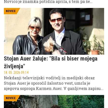
Novico je znamka potrdila aprila, s tem pa še
dodatno utrdila povezavo med enim najbolj iskanih
igralcev ta hip in eno najvplivnejših modnih hiš na
NOVICE
svetu.
Stojan Auer žaluje: "Bila si biser mojega
življenja"
18. 05. 2026 09.14
Nekdanji televizijski voditelj in medijski obraz
Stojan Auer je sporočil žalostno vest, umrla je
njegova soproga Karmen Auer. V ganljivem zapisu
se je od nje poslovil z besedami, ki so se dotaknile
številnih sledilcev in prijateljev družine.
NOVICE