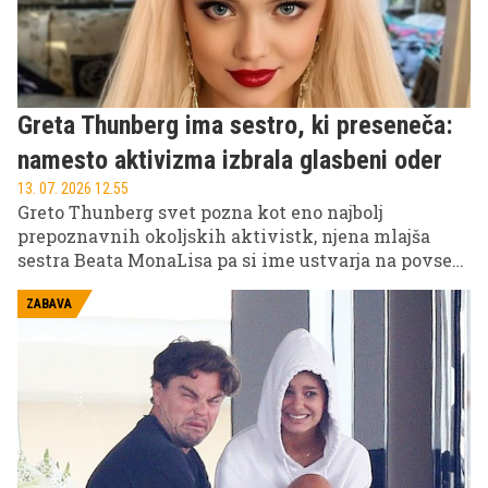
Greta Thunberg ima sestro, ki preseneča:
namesto aktivizma izbrala glasbeni oder
13. 07. 2026 12.55
Greto Thunberg svet pozna kot eno najbolj
prepoznavnih okoljskih aktivistk, njena mlajša
sestra Beata MonaLisa pa si ime ustvarja na povsem
drugem področju. Namesto protestnih govorov je
izbrala glasbo, oder in umetniški izraz.
ZABAVA