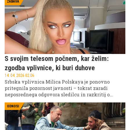
ZABAVA
S svojim telesom počnem, kar želim:
zgodba vplivnice, ki buri duhove
14. 04. 2026 02.06
Srbska vplivnica Milica Polskaya je ponovno
pritegnila pozornost javnosti – tokrat zaradi
neposrednega odgovora sledilcu in razkritij o
svojem zasebnem življenju. Njena izjava o telesni
avtonomiji je sprožila številne odzive in odprla
ODNOSI
razpravo o lepotnih idealih ter vplivu družbenih
omrežij.