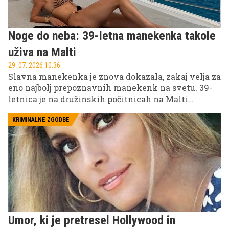
Noge do neba: 39-letna manekenka takole
uživa na Malti
29. 07. 2026 10.36
Slavna manekenka je znova dokazala, zakaj velja za
eno najbolj prepoznavnih manekenk na svetu. 39-
letnica je na družinskih počitnicah na Malti
pokazala svojo izklesano postavo v več drznih
bikinijih in navdušila oboževalce.
KRIMINALNE ZGODBE
Umor, ki je pretresel Hollywood in