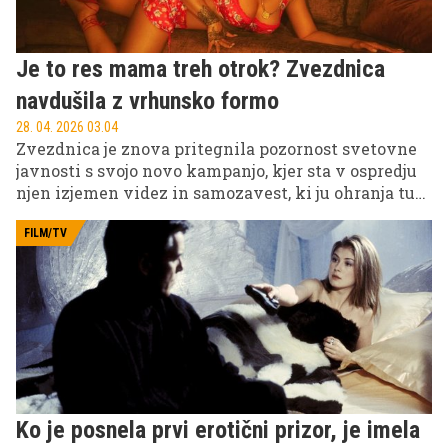
Je to res mama treh otrok? Zvezdnica
navdušila z vrhunsko formo
28. 04. 2026 03.04
Zvezdnica je znova pritegnila pozornost svetovne
javnosti s svojo novo kampanjo, kjer sta v ospredju
njen izjemen videz in samozavest, ki ju ohranja tudi
po materinstvu.
FILM/TV
Ko je posnela prvi erotični prizor, je imela