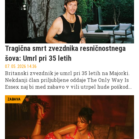
Tragična smrt zvezdnika resničnostnega
šova: Umrl pri 35 letih
07. 05. 2026 14.36
Britanski zvezdnik je umrl pri 35 letih na Majorki.
Nekdanji član priljubljene oddaje The Only Way Is
Essex naj bi med zabavo v vili utrpel hude poškodbe
po trku v steklena vrata, primer pa še vedno
preiskujejo španske oblasti.
ZABAVA