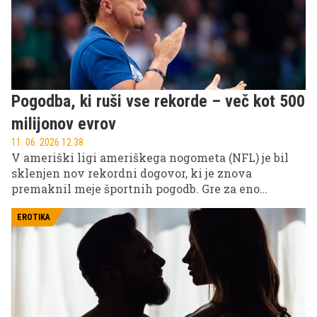
Pogodba, ki ruši vse rekorde – več kot 500
milijonov evrov
11. 06. 2026 12.38
V ameriški ligi ameriškega nogometa (NFL) je bil
sklenjen nov rekordni dogovor, ki je znova
premaknil meje športnih pogodb. Gre za eno
najvišjih finančnih zavez v zgodovini športa, ki je
sprožila veliko pozornosti med navijači in
EROTIKA
strokovnjaki.