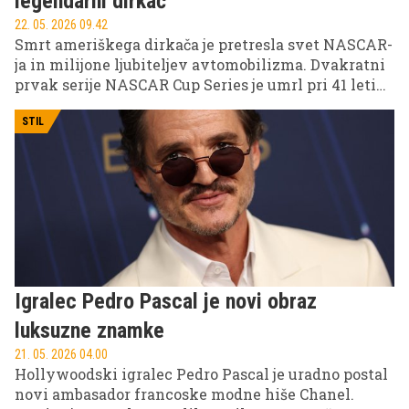
legendarni dirkač
22. 05. 2026 09.42
Smrt ameriškega dirkača je pretresla svet NASCAR-
ja in milijone ljubiteljev avtomobilizma. Dvakratni
prvak serije NASCAR Cup Series je umrl pri 41 letih
po nenadni hudi bolezni, novica pa je sprožila val
odzivov med vozniki, ekipami in navijači po vsem
STIL
svetu.
Igralec Pedro Pascal je novi obraz
luksuzne znamke
21. 05. 2026 04.00
Hollywoodski igralec Pedro Pascal je uradno postal
novi ambasador francoske modne hiše Chanel.