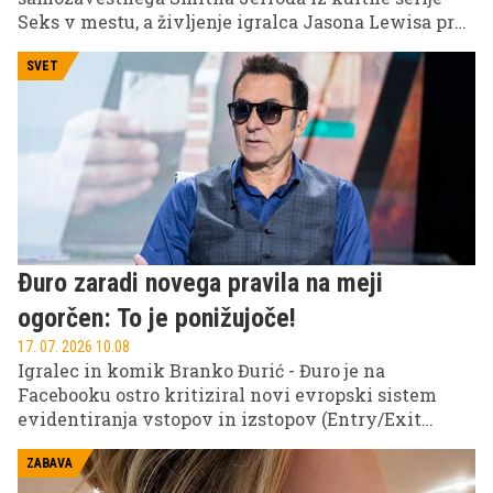
Seks v mestu, a življenje igralca Jasona Lewisa pred
slavo ni bilo niti približno tako bleščeče. Preden je
postal prepoznaven obraz Hollywooda, se je moral
SVET
boriti za preživetje in pogosto živeti zelo skromno.
Đuro zaradi novega pravila na meji
ogorčen: To je ponižujoče!
17. 07. 2026 10.08
Igralec in komik Branko Đurić - Đuro je na
Facebooku ostro kritiziral novi evropski sistem
evidentiranja vstopov in izstopov (Entry/Exit
System – EES), ki je namenjen digitalizaciji mejnih
kontrol na zunanjih schengenskih mejah.
ZABAVA