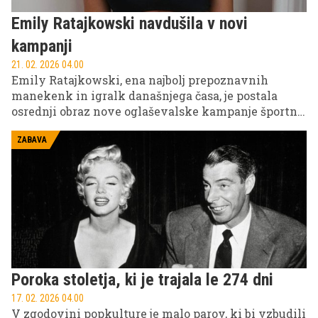
Emily Ratajkowski navdušila v novi
kampanji
21. 02. 2026 04.00
Emily Ratajkowski, ena najbolj prepoznavnih
manekenk in igralk današnjega časa, je postala
osrednji obraz nove oglaševalske kampanje športne
znamke.
ZABAVA
Poroka stoletja, ki je trajala le 274 dni
17. 02. 2026 04.00
V zgodovini popkulture je malo parov, ki bi vzbudili