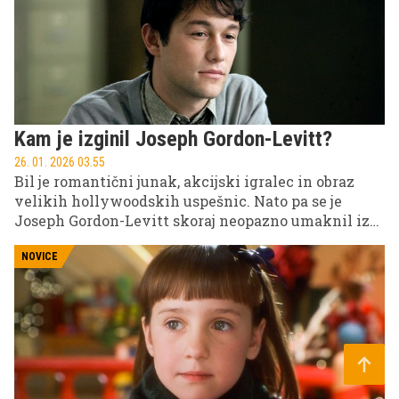
Kam je izginil Joseph Gordon-Levitt?
26. 01. 2026 03.55
Bil je romantični junak, akcijski igralec in obraz
velikih hollywoodskih uspešnic. Nato pa se je
Joseph Gordon-Levitt skoraj neopazno umaknil iz
središča pozornosti. Kam je izginil in zakaj ga danes
vidimo bistveno redkeje?
NOVICE