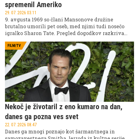
spremenil Ameriko
29. 07. 2026 03.11
9. avgusta 1969 so člani Mansonove družine
brutalno umorili pet oseb, med njimi tudi nosečo
igralko Sharon Tate. Pregled dogodkov razkriva
ozadje enega najbolj razvpitih zločinov v ameriški
zgodovini in motivacijo zloglasnega kulta.
FILM/TV
Nekoč je životaril z eno kumaro na dan,
danes ga pozna ves svet
22. 07. 2026 08.47
Danes ga mnogi poznajo kot šarmantnega in
samozavestnega Smitha Jerroda iz kultne serije