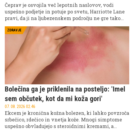
Čeprav je osvojila več lepotnih naslovov, vodi
uspešno podjetje in potuje po svetu, Harriotte Lane
pravi, da ji na ljubezenskem področju ne gre tako
gladko. Britanska lepotna kraljica namreč meni, da
mnoge moške odvrneta prav njen videz in uspešna
ZDRAVJE
kariera.
Bolečina ga je priklenila na posteljo: 'Imel
sem občutek, kot da mi koža gori'
07. 08. 2026 02.46
Ekcem je kronična kožna bolezen, ki lahko povzroča
srbečico, rdečico in vnetja kože. Mnogi simptome
uspešno obvladujejo s steroidnimi kremami, a
zgodba 21-letnega Meilirja Rowlandsa opozarja tudi