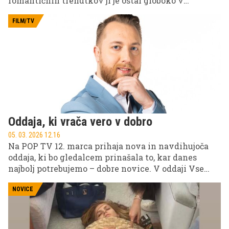
romantičnih trenutkov ji je ostal globoko v
spominu. V svoji mladosti je bila Brooke "noro
zaljubljena" v Johna F. Kennedyja Jr., ta ljubezen pa
FILM/TV
je ostala nepozabna kljub kratkemu romantičnemu
obdobju.
Oddaja, ki vrača vero v dobro
05. 03. 2026 12.16
Na POP TV 12. marca prihaja nova in navdihujoča
oddaja, ki bo gledalcem prinašala to, kar danes
najbolj potrebujemo – dobre novice. V oddaji Vse
najboljše novice bomo spoznali pozitivne zgodbe, ki
v ospredje postavljajo ljudi, resnične trenutke in
NOVICE
dejanja, ki vračajo vero v dobro. Z voditeljem
Aleksandrom Pozvekom bomo na POP TV vsak
četrtek ob 18.45 pogledali na svetlo plat sveta.