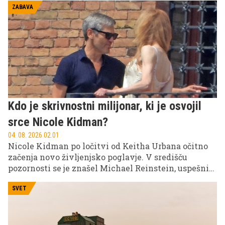
na manj znano plat takšnega zdravljenja.
ZABAVA
Kdo je skrivnostni milijonar, ki je osvojil
srce Nicole Kidman?
04. 08. 2026 02.01
Nicole Kidman po ločitvi od Keitha Urbana očitno
začenja novo življenjsko poglavje. V središču
pozornosti se je znašel Michael Reinstein, uspešni
ameriški vlagatelj in ustanovitelj družbe Regent, ki
ga tuji mediji omenjajo kot moškega, ob katerem naj
SVET
bi hollywoodska zvezdnica znova našla srečo.