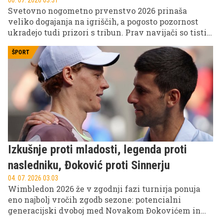
Svetovno nogometno prvenstvo 2026 prinaša
veliko dogajanja na igriščih, a pogosto pozornost
ukradejo tudi prizori s tribun. Prav navijači so tisti,
ki s svojo energijo, videzom in odzivi pogosto
poskrbijo za viralne trenutke, ki hitro obkrožijo
ŠPORT
svet.
Izkušnje proti mladosti, legenda proti
nasledniku, Đoković proti Sinnerju
04. 07. 2026 03.03
Wimbledon 2026 že v zgodnji fazi turnirja ponuja
eno najbolj vročih zgodb sezone: potencialni
generacijski dvoboj med Novakom Đokovićem in