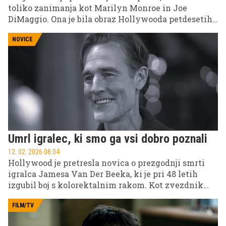
toliko zanimanja kot Marilyn Monroe in Joe
DiMaggio. Ona je bila obraz Hollywooda petdesetih
let, simbol glamurja, seksapila in ranljivosti. On pa
eden največjih bejzbolskih igralcev vseh časov,
NOVICE
nacionalni junak Amerike.
Umrl igralec, ki smo ga vsi dobro poznali
12. 02. 2026 08.04
Hollywood je pretresla novica o prezgodnji smrti
igralca Jamesa Van Der Beeka, ki je pri 48 letih
izgubil boj s kolorektalnim rakom. Kot zvezdnik
kultne serije Simpatije je v srcih gledalcev pustil
neizbrisen pečat. Za seboj je pustil žalujočo družino
FILM/TV
in prijatelje.