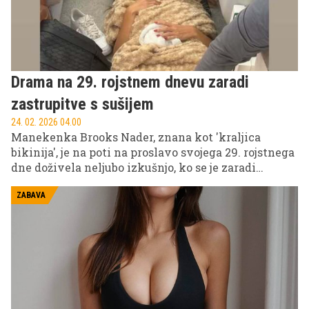
Drama na 29. rojstnem dnevu zaradi
zastrupitve s sušijem
24. 02. 2026 04.00
Manekenka Brooks Nader, znana kot 'kraljica
bikinija', je na poti na proslavo svojega 29. rojstnega
dne doživela neljubo izkušnjo, ko se je zaradi
domnevne zastrupitve s hrano zgrudila na
zasebnem letalu.
ZABAVA