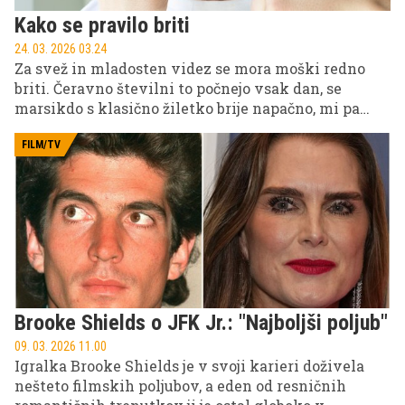
Kako se pravilo briti
24. 03. 2026 03.24
Za svež in mladosten videz se mora moški redno
briti. Čeravno številni to počnejo vsak dan, se
marsikdo s klasično žiletko brije napačno, mi pa
smo tu, da to popravimo.
FILM/TV
Brooke Shields o JFK Jr.: "Najboljši poljub"
09. 03. 2026 11.00
Igralka Brooke Shields je v svoji karieri doživela
nešteto filmskih poljubov, a eden od resničnih