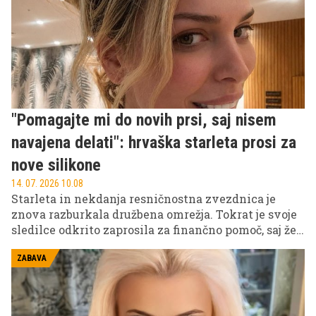
"Pomagajte mi do novih prsi, saj nisem
navajena delati": hrvaška starleta prosi za
nove silikone
14. 07. 2026 10.08
Starleta in nekdanja resničnostna zvezdnica je
znova razburkala družbena omrežja. Tokrat je svoje
sledilce odkrito zaprosila za finančno pomoč, saj želi
uresničiti dve veliki želji – odpotovati na Maldive
in zamenjati silikonske prsne vsadke.
ZABAVA