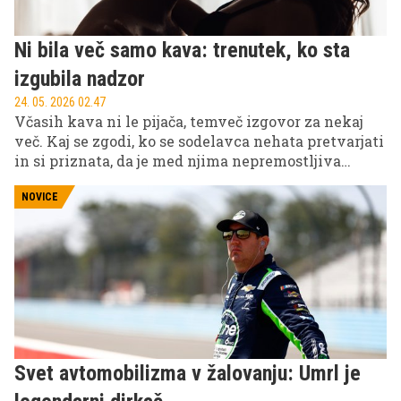
Ni bila več samo kava: trenutek, ko sta
izgubila nadzor
24. 05. 2026 02.47
Včasih kava ni le pijača, temveč izgovor za nekaj
več. Kaj se zgodi, ko se sodelavca nehata pretvarjati
in si priznata, da je med njima nepremostljiva
kemija ... in da nekaterih pogledov ni več mogoče
skriti za nedolžnim nasmehom?
NOVICE
Svet avtomobilizma v žalovanju: Umrl je