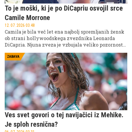
To je moški, ki je po DiCapriu osvojil srce
Camile Morrone
12. 07. 2026 03.48
Camila je bila več let ena najbolj spremljanih žensk
ob strani hollywoodskega zvezdnika Leonarda
DiCapria. Njuna zveza je vzbujala veliko pozornosti
predvsem zaradi starostne razlike – igralec je bil od
nje starejši kar 23 let. Po razhodu je 29-letna igralka
ZABAVA
in manekenka novo srečo našla v objemu mlajšega
moškega.
Ves svet govori o tej navijačici iz Mehike.
Je sploh resnična?
06. 07. 2026 03.31