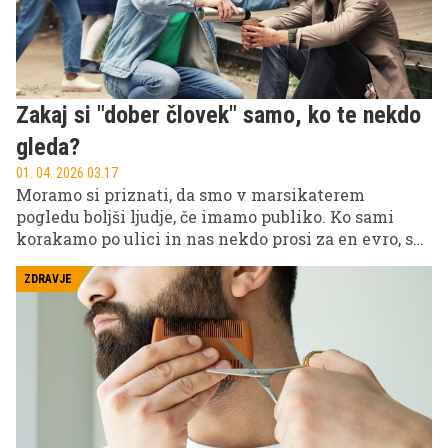
Zakaj si "dober človek" samo, ko te nekdo
gleda?
01. 04. 2026 03.17
Moramo si priznati, da smo v marsikaterem
pogledu boljši ljudje, če imamo publiko. Ko sami
korakamo po ulici in nas nekdo prosi za en evro, se
obrnemo stran in gremo naprej. Če smo na zmenku
ali s skupino ljudi, ki smo jih ravno spoznali, in se
ZDRAVJE
zgodi enako, z veseljem potegnemo "tošel" iz žepa
in pokažemo, kako fajn človek smo. To ne pomeni,
da smo vsi prikriti sociopati, ampak le, da je
evolucija naredila svoje.