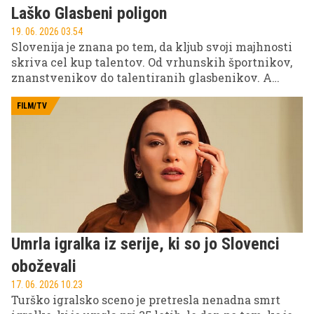
Laško Glasbeni poligon
19. 06. 2026 03.54
Slovenija je znana po tem, da kljub svoji majhnosti
skriva cel kup talentov. Od vrhunskih športnikov,
znanstvenikov do talentiranih glasbenikov. A
marsikdo kljub talentu ostane neodkrit, brez prave
priložnosti, da stopi v ospredje. Prav to
FILM/TV
'pomanjkanje priložnosti' letos zapolnjuje Laško
Glasbeni poligon, ki obetavnim glasbenikom ne
ponuja le pozornosti, temveč pot skozi izzive, vse do
velikega odra festivala Laško Pivo in cvetje.
Umrla igralka iz serije, ki so jo Slovenci
oboževali
17. 06. 2026 10.23
Turško igralsko sceno je pretresla nenadna smrt