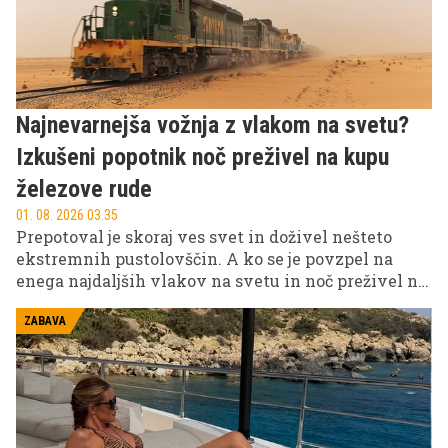
Najnevarnejša vožnja z vlakom na svetu?
Izkušeni popotnik noč preživel na kupu
železove rude
01. 08. 2026 03.35
Prepotoval je skoraj ves svet in doživel nešteto
ekstremnih pustolovščin. A ko se je povzpel na
enega najdaljših vlakov na svetu in noč preživel na
kupu železove rude sredi Sahare, je Drew Binsky
hitro ugotovil, da ga čaka izkušnja, na katero ga ni
ZABAVA
moglo pripraviti nobeno prejšnje potovanje.