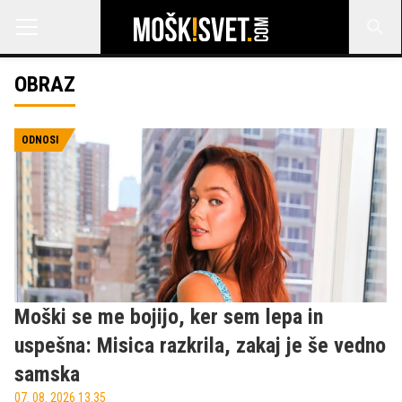
OBRAZ
ODNOSI
Moški se me bojijo, ker sem lepa in
uspešna: Misica razkrila, zakaj je še vedno
samska
07. 08. 2026 13.35