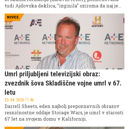
tudi Ajdovska deklica, "izginila" oziroma da naj je
ne bi bilo več mogoče jasno videti. A kot so zapisali
številni na družbenih omrežjih, je naravna
NOVICE
znamenitost še vedno tu, to so podkrepili tudi s
fotografijami.
Umrl priljubljeni televizijski obraz:
zvezdnik šova Skladiščne vojne umrl v 67.
letu
23. 04. 2026 11.46
Darrell Sheets, eden najbolj prepoznavnih obrazov
resničnostne oddaje Storage Wars, je umrl v starosti
67 let na svojem domu v Kaliforniji.