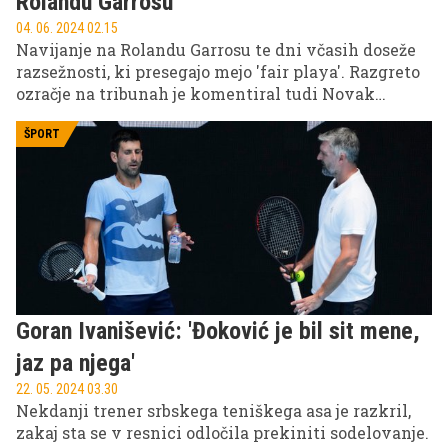
Rolandu Garrosu
04. 06. 2024 02.15
Navijanje na Rolandu Garrosu te dni včasih doseže
razsežnosti, ki presegajo mejo 'fair playa'. Razgreto
ozračje na tribunah je komentiral tudi Novak
Đoković.
ŠPORT
Goran Ivanišević: 'Đoković je bil sit mene,
jaz pa njega'
22. 05. 2024 03.30
Nekdanji trener srbskega teniškega asa je razkril,
zakaj sta se v resnici odločila prekiniti sodelovanje.