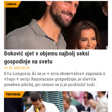
ZABAVA
Đoković ujet v objemu najbolj seksi
gospodinje na svetu
19. 03. 2025 00.30
Eva Longoria, ki se je v srca oboževalcev zapisala z
vlogo v seriji Razočarane gospodinje, je slavila
poseben jubilej, pri čemer se ji je pridružil tudi
Novak Đoković.
PREHRANA