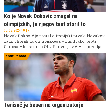
Ko je Novak Đoković zmagal na
olimpijskih, je njegov tast storil to
05. 08. 2024 10.15
Novak Đoković je postal olimpijski prvak. Novakov
zadnji korak do olimpijskega vrha, dvoboj proti
Carlosu Alcarazu na OI v Parizu, je v živo spremljala
njegova družina.
ŠPORTI Z ŽOGO
Tenisač je besen na organizatorje