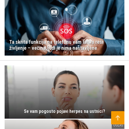
Ta skrita funkcija na telefonu vam lahko reši
življenje – večina ljudi je nima nastavljene
Se vam pogosto pojavi herpes na ustnici?
OGLAS