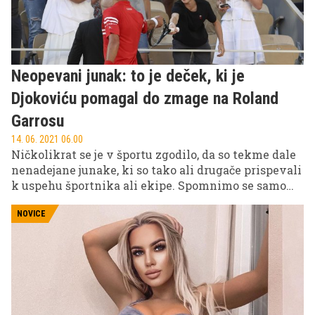
drugim nastopala tudi v Beli hiši, je prirasla k srcu
tudi Donaldu Trumpu.
Neopevani junak: to je deček, ki je
Djokoviću pomagal do zmage na Roland
Garrosu
14. 06. 2021 06.00
Ničkolikrat se je v športu zgodilo, da so tekme dale
nenadejane junake, ki so tako ali drugače prispevali
k uspehu športnika ali ekipe. Spomnimo se samo
mladega pobiralca žog na nogometni zelenici, ki je
tlakoval zadetek Liverpoola v Ligi prvakov proti
NOVICE
Barceloni. Zadnji tak primer prihaja s finala
teniškega turnirja Rolanda Garros, kjer je mladi
gledalec z rob prepada povlekel številko ena
svetovnega tenisa, Novaka Djokovića, ki je nato
osvojil že 19. lovoriko na grand slamih in le še eno
zaostaja za večnima tekmecema.