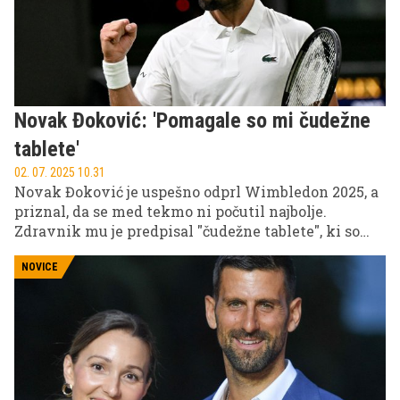
Novak Đoković: 'Pomagale so mi čudežne
tablete'
02. 07. 2025 10.31
Novak Đoković je uspešno odprl Wimbledon 2025, a
priznal, da se med tekmo ni počutil najbolje.
Zdravnik mu je predpisal "čudežne tablete", ki so
mu pomagale do zmage.
NOVICE