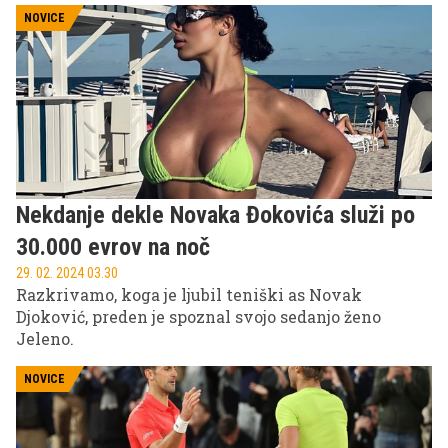
NOVICE
Nekdanje dekle Novaka Đokovića služi po
30.000 evrov na noč
29. 02. 2024 03.30
Razkrivamo, koga je ljubil teniški as Novak
Djoković, preden je spoznal svojo sedanjo ženo
Jeleno.
NOVICE