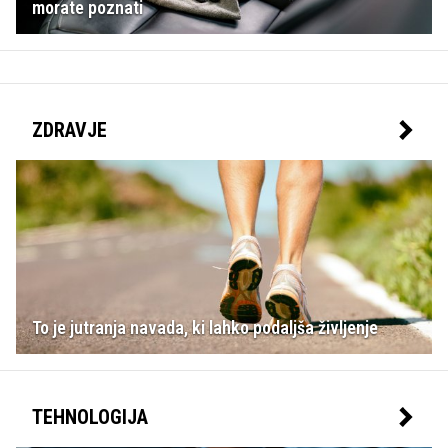
morate poznati
ZDRAVJE
To je jutranja navada, ki lahko podaljša življenje
TEHNOLOGIJA