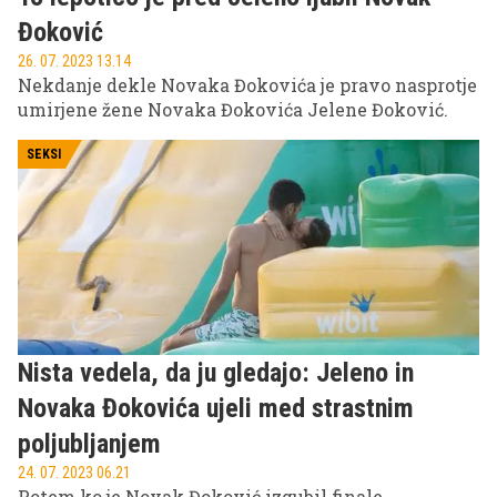
Đoković
26. 07. 2023 13.14
Nekdanje dekle Novaka Đokovića je pravo nasprotje
umirjene žene Novaka Đokovića Jelene Đoković.
SEKSI
Nista vedela, da ju gledajo: Jeleno in
Novaka Đokovića ujeli med strastnim
poljubljanjem
24. 07. 2023 06.21
Potem ko je Novak Đoković izgubil finale