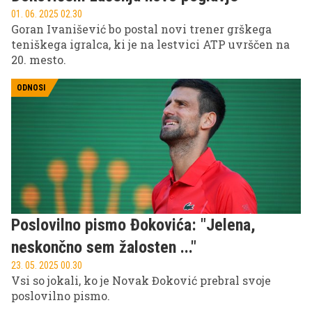
01. 06. 2025 02.30
Goran Ivanišević bo postal novi trener grškega
teniškega igralca, ki je na lestvici ATP uvrščen na
20. mesto.
ODNOSI
Poslovilno pismo Đokovića: "Jelena,
neskončno sem žalosten ..."
23. 05. 2025 00.30
Vsi so jokali, ko je Novak Đoković prebral svoje
poslovilno pismo.