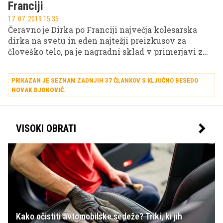
Franciji
17. 07. 2019 15.35
Čeravno je Dirka po Franciji največja kolesarska
dirka na svetu in eden najtežji preizkusov za
človeško telo, pa je nagradni sklad v primerjavi z
drugimi športnimi dogodki, kot je na primer
Wimbledon, smešno nizek. Za kako velik razkorak
PRIKAZAN JE SEZNAM ZADNJIH 37 ČLANKOV S KLJUČNO BESEDO
gre, priča podatek, da bi številni nogometaši
NOVAK DJOKOVIĆ
.
svetovnega kova s svojo mesečno plačo pokrili
letni proračun kolesarske ekipe z WorldTour
licenco!
VISOKI OBRATI
Kako očistiti avtomobilske sedeže? Triki, ki jih