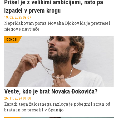
Prišel je z velikimi ambicijami, nato pa
izpadel v prvem krogu
19. 02. 2025 09.07
Nepričakovan poraz Novaka Djokovića je pretresel
njegove navijače.
ODNOSI
Veste, kdo je brat Novaka Đokovića?
26. 11. 2024 01.00
Zaradi tega žalostnega razloga je pobegnil stran od
brata in se preselil v Španijo.