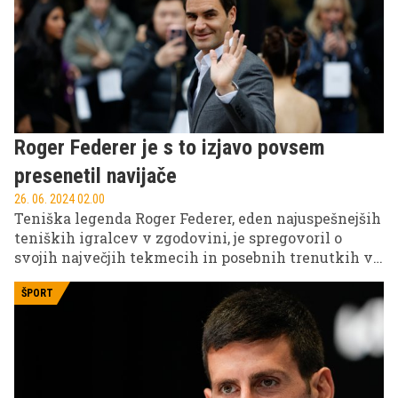
(pravzaprav je to kar pravilo), sploh če ste začetnik.
Kako izbrati teniški lopar, da bo ustrezal vašemu
načinu/stilu igre, tehniki oz. stopnji znanja?
Roger Federer je s to izjavo povsem
presenetil navijače
26. 06. 2024 02.00
Teniška legenda Roger Federer, eden najuspešnejših
teniških igralcev v zgodovini, je spregovoril o
svojih največjih tekmecih in posebnih trenutkih v
svoji karieri.
ŠPORT