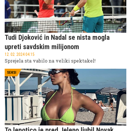
Tudi Djoković in Nadal se nista mogla
upreti savdskim milijonom
12. 02. 2024 04.15
Sprejela sta vabilo na veliki spektakel!
SEKSI
To lepotico je pred Jeleno ljubil Novak