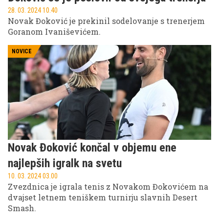
28. 03. 2024 10.40
Novak Đoković je prekinil sodelovanje s trenerjem
Goranom Ivaniševićem.
NOVICE
Novak Đoković končal v objemu ene
najlepših igralk na svetu
10. 03. 2024 03.00
Zvezdnica je igrala tenis z Novakom Đokovićem na
dvajset letnem teniškem turnirju slavnih Desert
Smash.