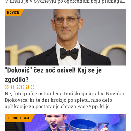
V finalu je v Sydneyju po ogorčenem boju premagala
Španijo z 2 : 1. Še bolj kot zmaga Srbov je nekatere
navdušila skrivnostna lepotica, ki so jo na tribunah
NOVICE
ujele kamere po polfinalnem dvoboju Dušana
Lajovića in Rusa Karena Hačanova.
''Đoković'' čez noč osivel! Kaj se je
zgodilo?
05. 11. 2019 21.55
Ne, fotografije ostarelega teniškega igralca Novaka
Djokovića, ki te dni krožijo po spletu, niso delo
aplikacije za postaranje obraza FaceApp, ki je
zvezdnike navdušila pred nekaj meseci. Srbski as
tudi ni čez noč osivel in pridelal dioptrijo. Gre za
TEHNOLOGIJA
angleškega producenta, ki je Novakov slavni