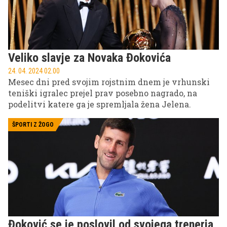
Veliko slavje za Novaka Đokovića
24. 04. 2024 02.00
Mesec dni pred svojim rojstnim dnem je vrhunski
teniški igralec prejel prav posebno nagrado, na
podelitvi katere ga je spremljala žena Jelena.
ŠPORTI Z ŽOGO
Đoković se je poslovil od svojega trenerja