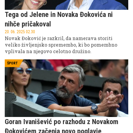
Tega od Jelene in Novaka Đokovića ni
nihče pričakoval
20. 06. 2025 02.30
Novak Đoković je razkril, da namerava storiti
veliko življenjsko spremembo, ki bo pomembno
vplivala na njegovo celotno družino.
ŠPORT
Goran Ivanišević po razhodu z Novakom
Đokovićem začenja novo poglavje