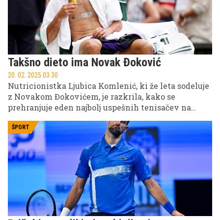
Takšno dieto ima Novak Đoković
20. 02. 2025 03.30
Nutricionistka Ljubica Komlenić, ki že leta sodeluje
z Novakom Đokovićem, je razkrila, kako se
prehranjuje eden najbolj uspešnih tenisačev na
svetu. Eno smernico, ki se je drži, pa vam toplo
odsvetuje.
ŠPORT