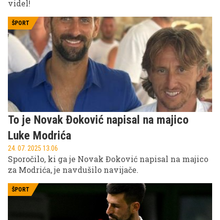
videl!
ŠPORT
To je Novak Đoković napisal na majico
Luke Modrića
24. 07. 2025 13.06
Sporočilo, ki ga je Novak Đoković napisal na majico
za Modrića, je navdušilo navijače.
ŠPORT