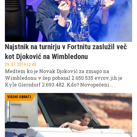
dvojnik.
Najstnik na turnirju v Fortnitu zaslužil več
kot Djoković na Wimbledonu
29. 07. 2019 12.43
Medtem ko je Novak Djoković za zmago na
Wimbledonu v žep pobasal 2.650.535 evrov, jih je
Kyle Giersdorf 2.693.482. Kdo? Novopečeni
svetovni prvak v računalniški igri Fortnite, za kar
mu ni bilo treba migniti s prstom. No, ravno toliko.
VISOKI OBRATI
Organizator svetovnega prvenstva v igranju igre
Fortnite, Epic Games, je za še večjo prepoznavnost e-
športa rezerviral rekordni nagradni sklad v višini
skoraj 27 milijonov evrov (30 milijonov ameriških
dolarjev).