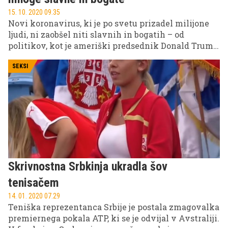
namreč razkrila, da so jo v zameno za denar prosili,
15. 10. 2020 09.35
če z njim zakuha afero.
Novi koronavirus, ki je po svetu prizadel milijone
ljudi, ni zaobšel niti slavnih in bogatih – od
politikov, kot je ameriški predsednik Donald Trump,
do nogometnih zvezd, kot je Portugalec Cristiano
Ronaldo. Sledijo nekatere najbolj znane osebnosti, ki
SEKSI
so se okužile ali umrle zaradi covida-19.
Skrivnostna Srbkinja ukradla šov
tenisačem
14. 01. 2020 07.29
Teniška reprezentanca Srbije je postala zmagovalka
premiernega pokala ATP, ki se je odvijal v Avstraliji.