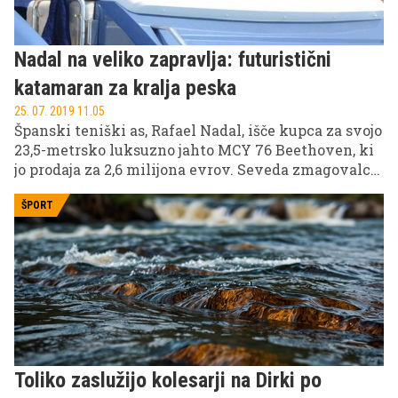
Nadal na veliko zapravlja: futuristični
katamaran za kralja peska
25. 07. 2019 11.05
Španski teniški as, Rafael Nadal, išče kupca za svojo
23,5-metrsko luksuzno jahto MCY 76 Beethoven, ki
jo prodaja za 2,6 milijona evrov. Seveda zmagovalcu
18 turnirjev za Grand Slam ni zmanjkalo denarja,
ampak bo jahto zamenjal za futuristični katamaran.
ŠPORT
Toliko zaslužijo kolesarji na Dirki po