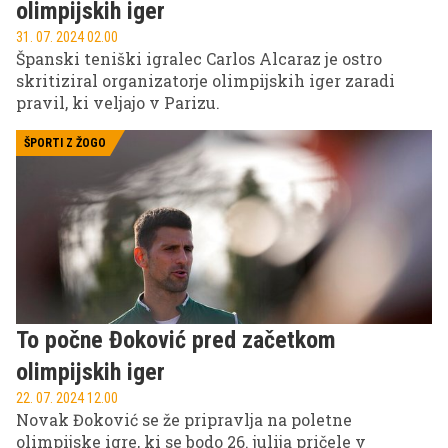
olimpijskih iger
31. 07. 2024 02.00
Španski teniški igralec Carlos Alcaraz je ostro
skritiziral organizatorje olimpijskih iger zaradi
pravil, ki veljajo v Parizu.
ŠPORTI Z ŽOGO
To počne Đoković pred začetkom
olimpijskih iger
22. 07. 2024 12.00
Novak Đoković se že pripravlja na poletne
olimpijske igre, ki se bodo 26. julija pričele v