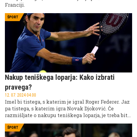
Franciji.
ŠPORT
Nakup teniškega loparja: Kako izbrati
pravega?
12. 07. 2024 04.00
Imel bi tistega, s katerim je igral Roger Federer. Jaz
pa tistega, s katerim igra Novak Djoković. Če
razmišljate o nakupu teniškega loparja, je treba biti,
podobno kot pri kolesih, pozoren na marsikaj in ne
podleči barvi ali dejstvu, da z njim igra vaš vzornik.
ŠPORT
Če ustreza njemu, ni nujno, da bo tudi vam