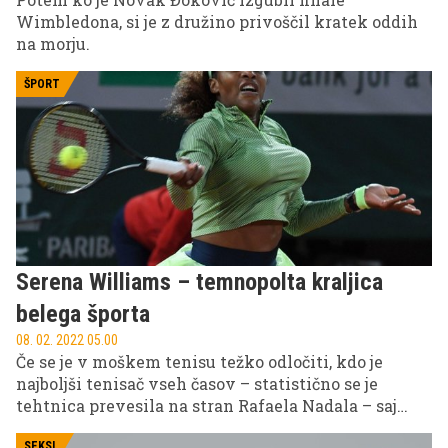
Wimbledona, si je z družino privoščil kratek oddih
na morju.
ŠPORT
Serena Williams – temnopolta kraljica
belega športa
08. 02. 2022 05.00
Če se je v moškem tenisu težko odločiti, kdo je
najboljši tenisač vseh časov – statistično se je
tehtnica prevesila na stran Rafaela Nadala – saj
prvi tek tečejo Švicar Roger Federer, Srb Novak
SEKSI