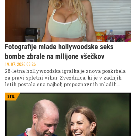
Fotografije mlade hollywoodske seks
bombe zbrale na milijone všečkov
19. 07. 2026 03.26
28-letna hollywoodska igralka je znova poskrbela
za pravi spletni vihar. Zvezdnica, ki je v zadnjih
letih postala ena najbolj prepoznavnih mladih
igralk v Hollywoodu, je svoje oboževalce razveselila
z vročimi fotografijami.
STIL