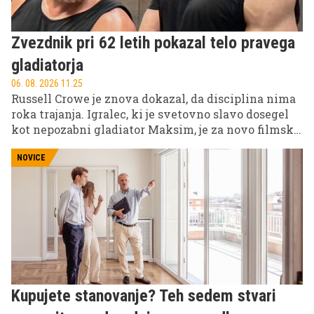
Zvezdnik pri 62 letih pokazal telo pravega
gladiatorja
06. 08. 2026 11.25
Russell Crowe je znova dokazal, da disciplina nima
roka trajanja. Igralec, ki je svetovno slavo dosegel
kot nepozabni gladiator Maksim, je za novo filmsko
vlogo pokazal precej bolj mišičasto podobo in
presenetil oboževalce. Tokrat se pripravlja na
NOVICE
nastop v filmu Highlander, kjer bo stopil ob bok
Henryju Cavillu.
Kupujete stanovanje? Teh sedem stvari