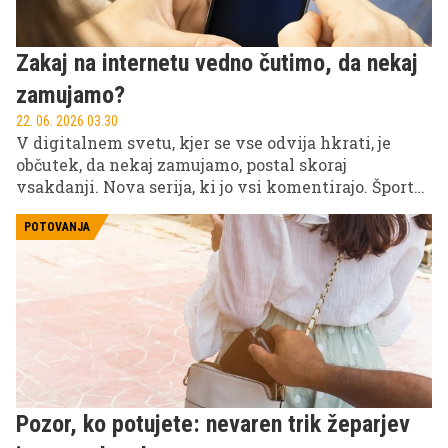
Zakaj na internetu vedno čutimo, da nekaj
zamujamo?
22. 06. 2026 03.30
V digitalnem svetu, kjer se vse odvija hkrati, je
občutek, da nekaj zamujamo, postal skoraj
vsakdanji. Nova serija, ki jo vsi komentirajo. Športni
trenutek, ki postane globalna tema v nekaj
minutah. Viralni video, ki ga ne moreš več
POTOVANJA
ignorirati, ker ga vidiš povsod. In vmes še množica
drobnih informacij, ki oblikujejo pogovore v družbi.
Pozor, ko potujete: nevaren trik žeparjev