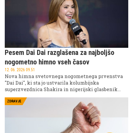
Pesem Dai Dai razglašena za najboljšo
nogometno himno vseh časov
12. 06. 2026 09.51
Nova himna svetovnega nogometnega prvenstva
"Dai Dai", ki sta jo ustvarila kolumbijska
superzvezdnica Shakira in nigerijski glasbenik
Burna Boy, je po izboru bralcev revije Billboard
prejela prestižni naziv najboljše World Cup pesmi
ZDRAVJE
vseh časov.