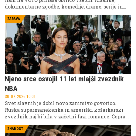
dokumentarne zgodbe, komedije, drame, serije in
izbrane slovenske filme. Sebastijan Cavazza, Inja
Zalta, Domen Valič, Lea Mihevc in ostali vas v
ZABAVA
prihodnjih dneh čakajo na VOYO!
Njeno srce osvojil 11 let mlajši zvezdnik
NBA
30. 07. 2026 10.01
Svet slavnih je dobil novo zanimivo govorico.
Ruska supermanekenka in ameriški košarkarski
zvezdnik naj bi bila v začetni fazi romance. Čeprav
svoje zveze še nista uradno potrdila, so njuna
druženja sprožila številna ugibanja.
ZNANOST