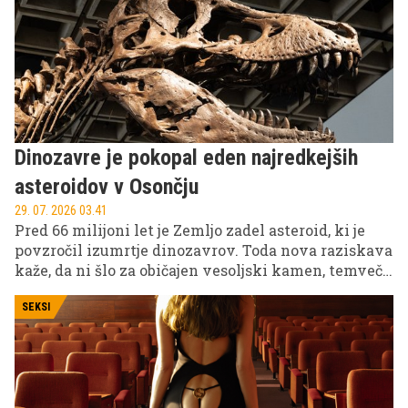
Dinozavre je pokopal eden najredkejših
asteroidov v Osončju
29. 07. 2026 03.41
Pred 66 milijoni let je Zemljo zadel asteroid, ki je
povzročil izumrtje dinozavrov. Toda nova raziskava
kaže, da ni šlo za običajen vesoljski kamen, temveč
za izjemno redko vrsto asteroida.
SEKSI