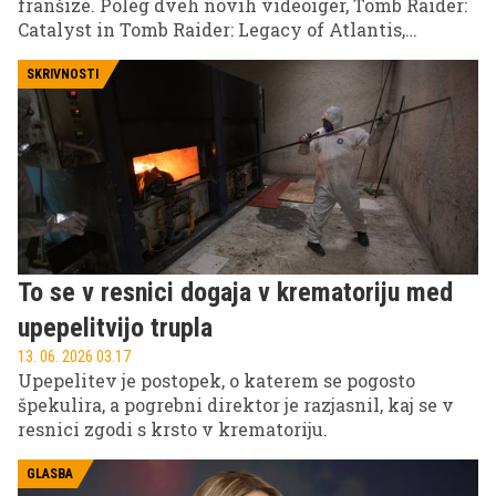
franšize. Poleg dveh novih videoiger, Tomb Raider:
Catalyst in Tomb Raider: Legacy of Atlantis,
oboževalce čaka tudi igrana televizijska serija, ki bo
znamenito pustolovko predstavila še širšemu
SKRIVNOSTI
občinstvu.
To se v resnici dogaja v krematoriju med
upepelitvijo trupla
13. 06. 2026 03.17
Upepelitev je postopek, o katerem se pogosto
špekulira, a pogrebni direktor je razjasnil, kaj se v
resnici zgodi s krsto v krematoriju.
GLASBA