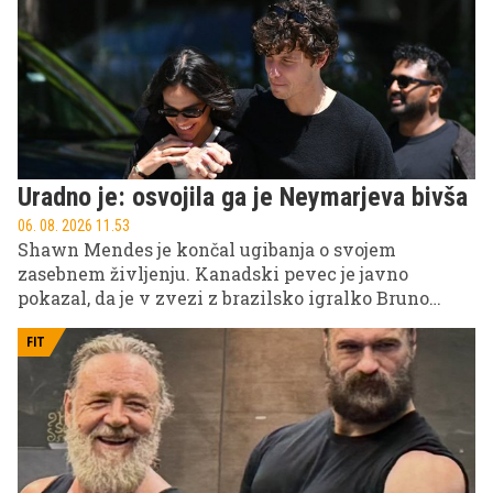
več deset milijonov evrov in vprašanje skrbništva
nad njunima hčerkama.
Uradno je: osvojila ga je Neymarjeva bivša
06. 08. 2026 11.53
Shawn Mendes je končal ugibanja o svojem
zasebnem življenju. Kanadski pevec je javno
pokazal, da je v zvezi z brazilsko igralko Bruno
Marquezine, nekdanjo partnerico nogometnega
zvezdnika Neymarja. Par je po več mesecih govoric
FIT
svojo ljubezen končno pokazal tudi svetu.