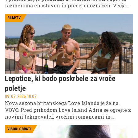
razmeroma enostaven in precej enoznačen. Večja
limuzina, močan motor, veliko usnja v notranjosti,
morda zračno vzmetenje in prepoznaven znak na
FILM/TV
pokrovu motorja. Premium je bil takrat predvsem
vizualno in tehnično ločen razred, skoraj kot jasna
črta med "navadnim" in "boljšim".
Lepotice, ki bodo poskrbele za vroče
poletje
09. 07. 2026 10.07
Nova sezona britanskega Love Islanda je že na
VOYO. Pred prihodom Love Island Adria se ogrejte z
novimi tekmovalci, vročimi romancami in
nepričakovanimi preobrati.
VISOKI OBRATI