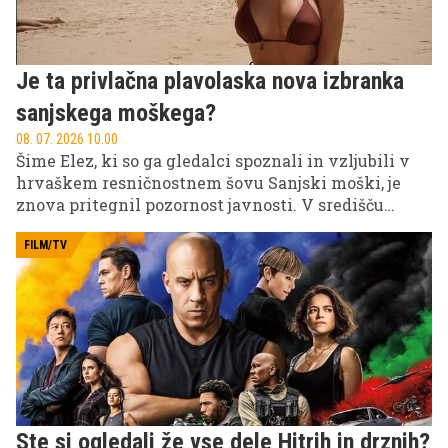
Je ta privlačna plavolaska nova izbranka
sanjskega moškega?
08. 07. 2026 10.00
Šime Elez, ki so ga gledalci spoznali in vzljubili v
hrvaškem resničnostnem šovu Sanjski moški, je
znova pritegnil pozornost javnosti. V središču
Splita so ga namreč opazili v družbi privlačne
plavolaske, kar je takoj sprožilo ugibanja o njegovi
FILM/TV
novi ljubezenski zgodbi.
Ste si ogledali že vse dele Hitrih in drznih?