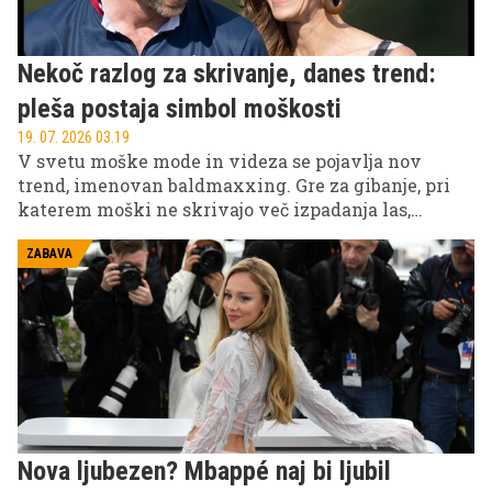
Nekoč razlog za skrivanje, danes trend:
pleša postaja simbol moškosti
19. 07. 2026 03.19
V svetu moške mode in videza se pojavlja nov
trend, imenovan baldmaxxing. Gre za gibanje, pri
katerem moški ne skrivajo več izpadanja las,
ampak ga sprejmejo kot del svojega videza. Med
znanimi obrazi, ki bi lahko predstavljali ta slog, sta
ZABAVA
tudi princ William in princ Harry.
Nova ljubezen? Mbappé naj bi ljubil