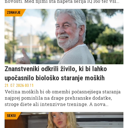
novosti. Med njimi sta napeta serija IQ 160 ter vsi
deli legendarne animirane franšize Shrek. V
nadaljevanju preverite vse novosti.
ZDRAVJE
Znanstveniki odkrili živilo, ki bi lahko
upočasnilo biološko staranje moških
21. 07. 2026 03.11
Večina moških bi ob omembi počasnejšega staranja
najprej pomislila na drage prehranske dodatke,
stroge diete ali intenzivne treninge. A nova
raziskava kaže, da bi lahko pomembno vlogo
odigralo nekaj veliko bolj preprostega: navaden
SEKSI
probiotični jogurt.