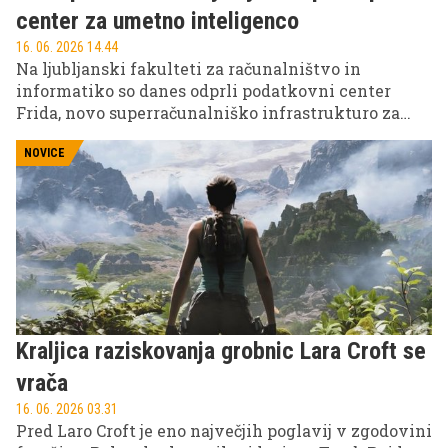
center za umetno inteligenco
16. 06. 2026 14.44
Na ljubljanski fakulteti za računalništvo in
informatiko so danes odprli podatkovni center
Frida, novo superračunalniško infrastrukturo za
raziskovalno-razvojna sodelovanja. Frida omogoča
dvakrat večjo zmogljivost od superračunalnika
NOVICE
Vega ter po navedbah fakultete pomeni pomemben
tehnološki preskok pri učenju in uporabi modelov
umetne inteligence.
Kraljica raziskovanja grobnic Lara Croft se
vrača
16. 06. 2026 03.31
Pred Laro Croft je eno največjih poglavij v zgodovini