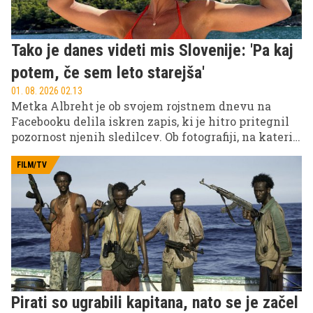
Tako je danes videti mis Slovenije: 'Pa kaj
potem, če sem leto starejša'
01. 08. 2026 02.13
Metka Albreht je ob svojem rojstnem dnevu na
Facebooku delila iskren zapis, ki je hitro pritegnil
pozornost njenih sledilcev. Ob fotografiji, na kateri
nasmejana in sproščena pokaže, kako uživa v
življenju, je nekdanja mis Slovenije razkrila svoj
FILM/TV
pogled na leta, srečo in ljudi, ki ji največ pomenijo.
Pirati so ugrabili kapitana, nato se je začel