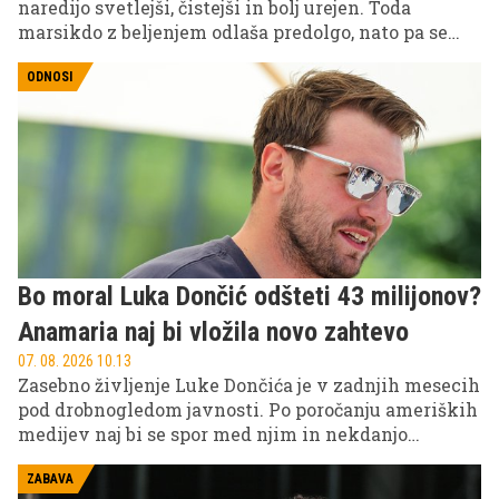
naredijo svetlejši, čistejši in bolj urejen. Toda
marsikdo z beljenjem odlaša predolgo, nato pa se
znajde pred težavo: na stenah se pojavijo razpoke,
madeži ali celo luščenje barve. Kdaj je torej čas za
ODNOSI
novo plast barve in zakaj do poškodb sploh pride?
Bo moral Luka Dončić odšteti 43 milijonov?
Anamaria naj bi vložila novo zahtevo
07. 08. 2026 10.13
Zasebno življenje Luke Dončića je v zadnjih mesecih
pod drobnogledom javnosti. Po poročanju ameriških
medijev naj bi se spor med njim in nekdanjo
zaročenko Anamario Goltes zdaj preselil tudi na
finančno področje. V ospredju naj bi bila zahteva za
ZABAVA