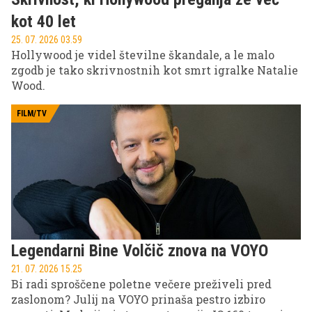
kot 40 let
25. 07. 2026 03.59
Hollywood je videl številne škandale, a le malo
zgodb je tako skrivnostnih kot smrt igralke Natalie
Wood.
FILM/TV
Legendarni Bine Volčič znova na VOYO
21. 07. 2026 15.25
Bi radi sproščene poletne večere preživeli pred
zaslonom? Julij na VOYO prinaša pestro izbiro