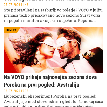
07. 07. 2026 11.48
Ste pripravljeni na razburljivo poletje? VOYO v juliju
prinaša težko pričakovano novo sezono Survivorja
in popoln maraton akcijskih uspešnic. Popolna
izbira za vse, ki iščete napetost in pravo dozo
adrenalina kar na svojem kavču.
FILM/TV
Na VOYO prihaja najnovejša sezona šova
Poroka na prvi pogled: Avstralija
06. 07. 2026 10.03
Ljubezenski eksperiment Poroka na prvi pogled:
Avstralija je med slovenskimi gledalci že nekaj časa
zelo priljubljen in številni nestrpno pričakujejo