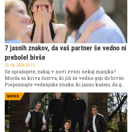
7 jasnih znakov, da vaš partner še vedno ni
prebolel bivše
25. 06. 2026 03.13
Se sprašujete, zakaj v novi zvezi nekaj manjka?
Morda so kriva čustva, ki jih še vedno goji do bivše.
Prepoznajte vedenjske znake, ki jasno kažejo, da ga
preteklost še vedno drži v svojih krempljih, in se
pripravite na odkrit pogovor.
NOVICE