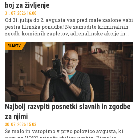
boj za življenje
31. 07. 2026 16.00
Od 31. julija do 2. avgusta vas pred male zaslone vabi
pestra filmska ponudba! Ne zamudite kriminalnih
zgodb, komičnih zapletov, adrenalinske akcije in
filmov za vso družino na POP TV, Kanalu A in KINO.
FILM/TV
Najbolj razvpiti posnetki slavnih in zgodbe
za njimi
30. 07. 2026 15.03
Še malo in vstopimo v prvo polovico avgusta, ki
nam na VOYO prinaša obilico vsebin. Risanke,