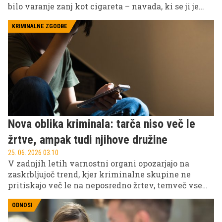
bilo varanje zanj kot cigareta – navada, ki se ji je
bilo težko odpovedati.
KRIMINALNE ZGODBE
Nova oblika kriminala: tarča niso več le
žrtve, ampak tudi njihove družine
25. 06. 2026 03.10
V zadnjih letih varnostni organi opozarjajo na
zaskrbljujoč trend, kjer kriminalne skupine ne
pritiskajo več le na neposredno žrtev, temveč vse
pogosteje vpletajo tudi njihove družine.
ODNOSI