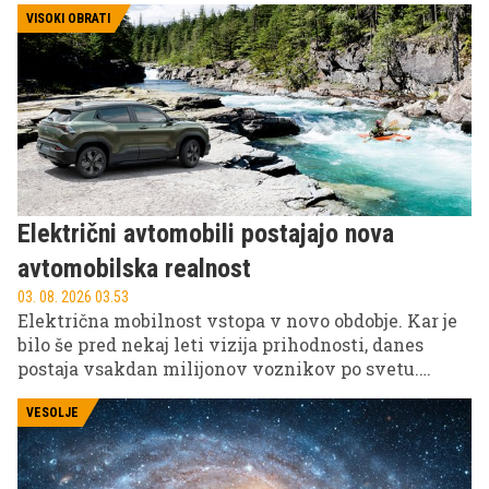
VISOKI OBRATI
Električni avtomobili postajajo nova
avtomobilska realnost
03. 08. 2026 03.53
Električna mobilnost vstopa v novo obdobje. Kar je
bilo še pred nekaj leti vizija prihodnosti, danes
postaja vsakdan milijonov voznikov po svetu.
Najnovejši podatki raziskave EV Charging Index
2026 svetovalne družbe Roland Berger kažejo, da je
VESOLJE
bil leta 2025 že vsak četrti nov avtomobil, prodan
globalno, električen.