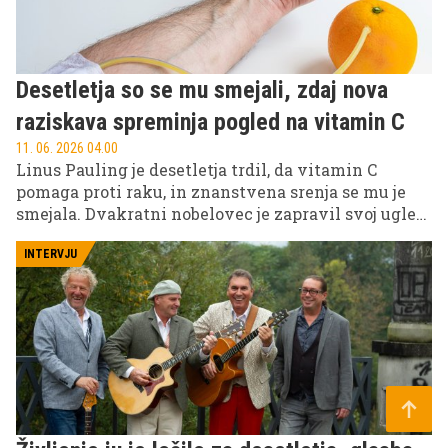
Desetletja so se mu smejali, zdaj nova
raziskava spreminja pogled na vitamin C
11. 06. 2026 04.00
Linus Pauling je desetletja trdil, da vitamin C
pomaga proti raku, in znanstvena srenja se mu je
smejala. Dvakratni nobelovec je zapravil svoj ugled
z megadozami askorbinske kisline. Potem pa je leta
2024 randomizirana študija pokazala nekaj
INTERVJU
nemogočega: preživetje bolnikov se je dejansko
podvojilo. To je zgodba o tem, kako je bila ena najbolj
osmešenih trditev v medicini delno rehabilitirana
in zakaj vseeno ni tako preprosto, kot se sliši.