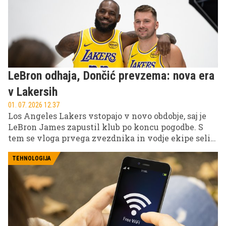
LeBron odhaja, Dončić prevzema: nova era
v Lakersih
01. 07. 2026 12.37
Los Angeles Lakers vstopajo v novo obdobje, saj je
LeBron James zapustil klub po koncu pogodbe. S
tem se vloga prvega zvezdnika in vodje ekipe seli
na Luko Dončića, ki postaja osrednji igralec ekipe in
glavna figura prihodnosti franšize.
TEHNOLOGIJA