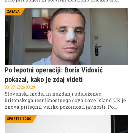
novo sezono. Čakanja je konec! Na VOYO že jutri, 7.
julija, zvečer prihaja najnovejša, trinajsta sezona.
ZABAVA
Po lepotni operaciji: Boris Vidović
pokazal, kako je zdaj videti
03. 07. 2026 03.29
Slovenski model in nekdanji udeleženec
britanskega resničnostnega šova Love Island UK je
znova pritegnil veliko pozornosti javnosti. Po
nedavni operaciji nosu, o kateri je odkrito
spregovoril, je odpotoval v Barcelono, kjer uživa v
ŠPORTI Z ŽOGO
novem življenjskem poglavju in sproščenem
vzdušju španske metropole.