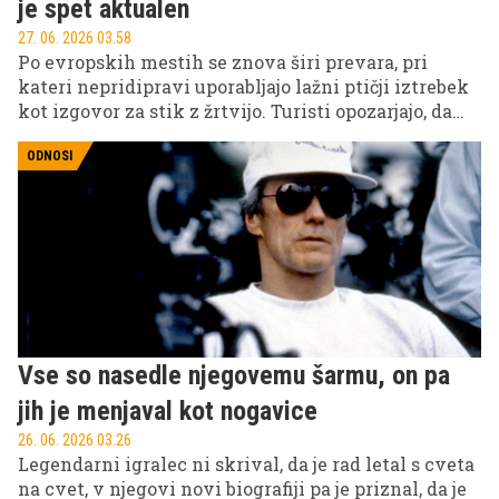
je spet aktualen
27. 06. 2026 03.58
Po evropskih mestih se znova širi prevara, pri
kateri nepridipravi uporabljajo lažni ptičji iztrebek
kot izgovor za stik z žrtvijo. Turisti opozarjajo, da
gre za dobro organizirano taktiko žeparjenja, ki se
začne povsem nedolžno.
ODNOSI
Vse so nasedle njegovemu šarmu, on pa
jih je menjaval kot nogavice
26. 06. 2026 03.26
Legendarni igralec ni skrival, da je rad letal s cveta
na cvet, v njegovi novi biografiji pa je priznal, da je