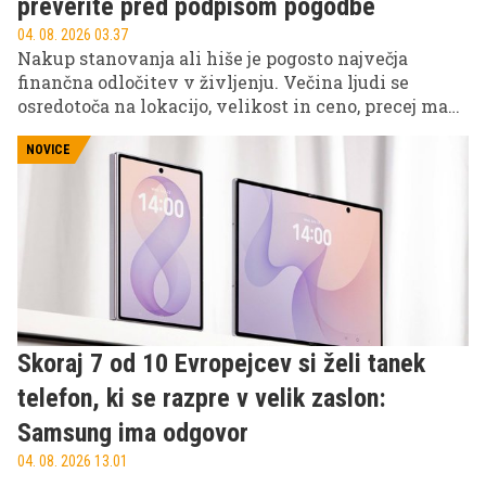
preverite pred podpisom pogodbe
04. 08. 2026 03.37
Nakup stanovanja ali hiše je pogosto največja
finančna odločitev v življenju. Večina ljudi se
osredotoča na lokacijo, velikost in ceno, precej manj
pa na podrobnosti, ki lahko kasneje povzročijo
ogromne stroške, slabo voljo ali celo pravne zaplete.
NOVICE
Skoraj 7 od 10 Evropejcev si želi tanek
telefon, ki se razpre v velik zaslon:
Samsung ima odgovor
04. 08. 2026 13.01