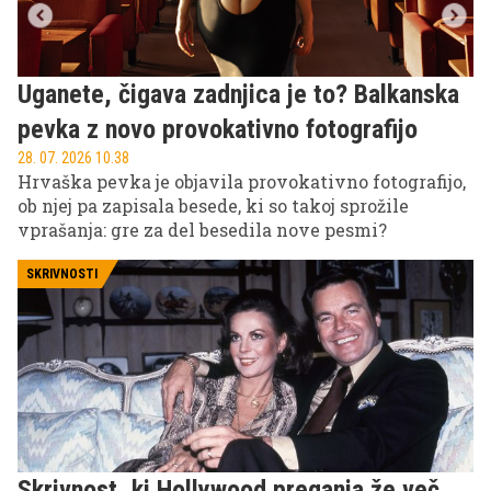
Uganete, čigava zadnjica je to? Balkanska
pevka z novo provokativno fotografijo
28. 07. 2026 10.38
Hrvaška pevka je objavila provokativno fotografijo,
ob njej pa zapisala besede, ki so takoj sprožile
vprašanja: gre za del besedila nove pesmi?
SKRIVNOSTI
Skrivnost, ki Hollywood preganja že več