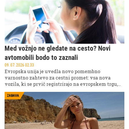
Med vožnjo ne gledate na cesto? Novi
avtomobili bodo to zaznali
09. 07. 2026 02.33
Evropska unija je uvedla novo pomembno
varnostno zahtevo za cestni promet: vsa nova
vozila, ki se prvič registrirajo na evropskem trgu,
morajo biti opremljena z naprednimi sistemi za
opozarjanje na voznikovo nepozornost oziroma
ZABAVA
ADDW (Advanced Driver Distraction Warning).