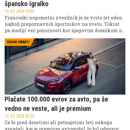
špansko igralko
10. 07. 2026 10.03
Francoski nogometni zvezdnik je že vrsto let eden
najbolj prepoznavnih športnikov na svetu. Tokrat
pa mediji več pozornosti kot njegovim dosežkom na
nogometnih zelenicah namenjajo njegovemu
zasebnemu življenju.
VISOKI OBRATI
Plačate 100.000 evrov za avto, pa še
vedno ne veste, ali je premium
10. 07. 2026 03.23
Če bi pred desetimi ali petnajstimi leti nekoga
vprašali, kaj je premium avtomobil, bi bil odgovor