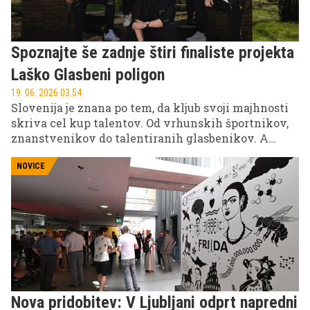
Spoznajte še zadnje štiri finaliste projekta
Laško Glasbeni poligon
19. 06. 2026 03.54
Slovenija je znana po tem, da kljub svoji majhnosti
skriva cel kup talentov. Od vrhunskih športnikov,
znanstvenikov do talentiranih glasbenikov. A
marsikdo kljub talentu ostane neodkrit, brez prave
priložnosti, da stopi v ospredje. Prav to
NOVICE
'pomanjkanje priložnosti' letos zapolnjuje Laško
Glasbeni poligon, ki obetavnim glasbenikom ne
ponuja le pozornosti, temveč pot skozi izzive, vse do
velikega odra festivala Laško Pivo in cvetje.
Nova pridobitev: V Ljubljani odprt napredni