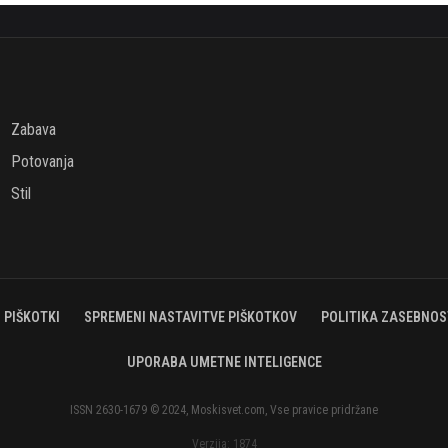
Zabava
Potovanja
Stil
PIŠKOTKI
SPREMENI NASTAVITVE PIŠKOTKOV
POLITIKA ZASEBNOS
UPORABA UMETNE INTELIGENCE
ISSN 2630-1679 © 2024, Moskisvet.com, Vse pravice pridržane
Verzija: 1874