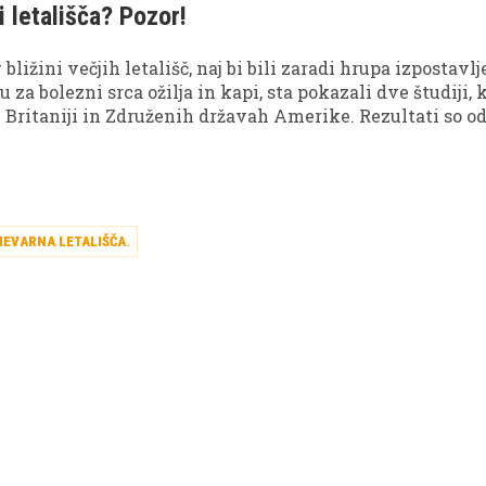
ni letališča? Pozor!
v bližini večjih letališč, naj bi bili zaradi hrupa izpostavlj
za bolezni srca ožilja in kapi, sta pokazali dve študiji, k
i Britaniji in Združenih državah Amerike. Rezultati so o
jnje načrtovanje gradnje, istočasno pa tudi svarilo
 redno obiskujejo zdravnika.
NEVARNA LETALIŠČA
.