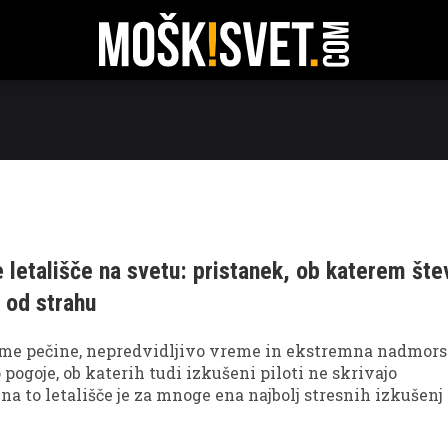
RATI
TEHNOLOGIJA
POTOVANJA
ODNOSI
FIT
 letališče na svetu: pristanek, ob katerem štev
o od strahu
trme pečine, nepredvidljivo vreme in ekstremna nadmor
 pogoje, ob katerih tudi izkušeni piloti ne skrivajo
 na to letališče je za mnoge ena najbolj stresnih izkušenj