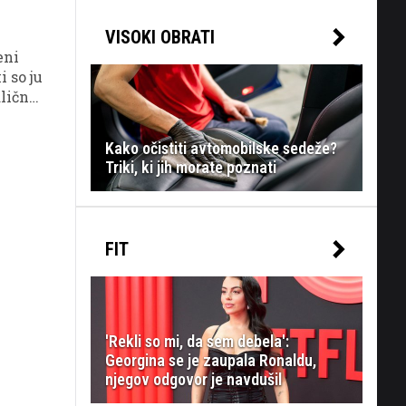
VISOKI OBRATI
eni
i so ju
dlična
Kako očistiti avtomobilske sedeže?
Triki, ki jih morate poznati
FIT
'Rekli so mi, da sem debela':
Georgina se je zaupala Ronaldu,
njegov odgovor je navdušil