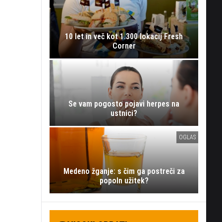
10 let in več kot 1.300 lokacij Fresh
Corner
Se vam pogosto pojavi herpes na
ustnici?
OGLAS
Medeno žganje: s čim ga postreči za
popoln užitek?