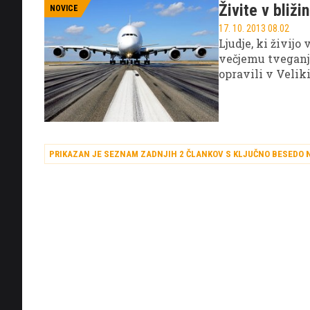
Živite v bliži
NOVICE
17. 10. 2013 08.02
Ljudje, ki živijo 
večjemu tveganju 
opravili v Velik
podlaga za nadal
prebivalcem, naj
PRIKAZAN JE SEZNAM ZADNJIH 2 ČLANKOV S KLJUČNO BESEDO