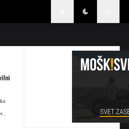
STIL
SKRIVNOSTI
VARNI V PROMETU
ilni
ska
 v