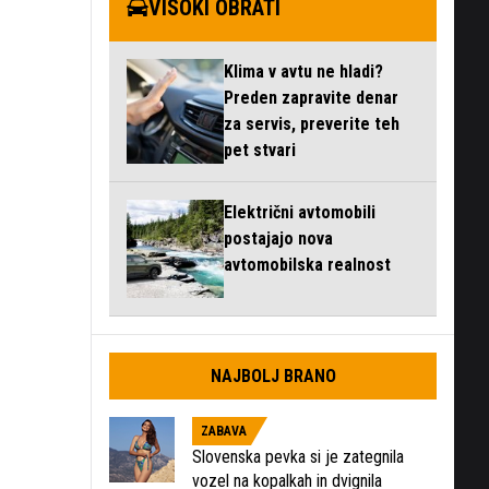
VISOKI OBRATI
Klima v avtu ne hladi?
Preden zapravite denar
za servis, preverite teh
pet stvari
Električni avtomobili
postajajo nova
avtomobilska realnost
NAJBOLJ BRANO
ZABAVA
Slovenska pevka si je zategnila
vozel na kopalkah in dvignila