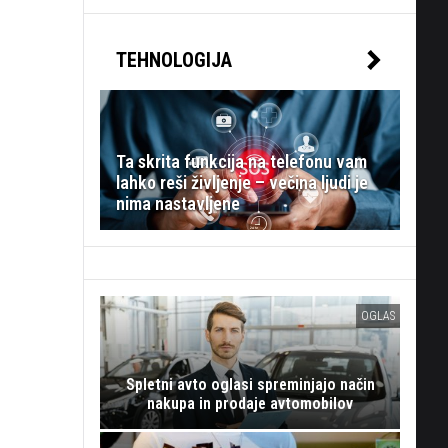
TEHNOLOGIJA
Ta skrita funkcija na telefonu vam
lahko reši življenje – večina ljudi je
nima nastavljene
OGLAS
Spletni avto oglasi spreminjajo način
nakupa in prodaje avtomobilov