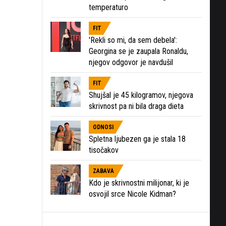
temperaturo
FIT
'Rekli so mi, da sem debela':
Georgina se je zaupala Ronaldu,
njegov odgovor je navdušil
FIT
Shujšal je 45 kilogramov, njegova
skrivnost pa ni bila draga dieta
ODNOSI
Spletna ljubezen ga je stala 18
tisočakov
ZABAVA
Kdo je skrivnostni milijonar, ki je
osvojil srce Nicole Kidman?