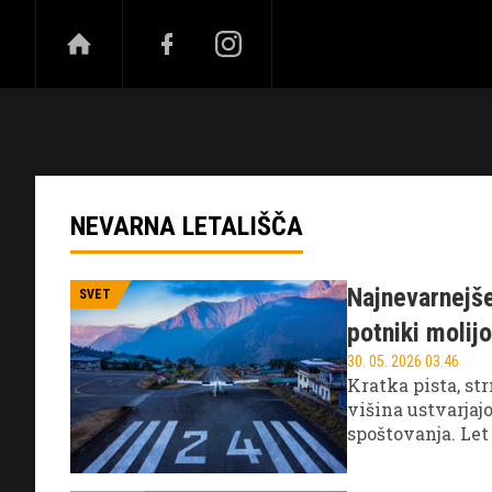
NOVICE
ŠPORT
ZABAVA
VISOKI OB
NEVARNA LETALIŠČA
Najnevarnejše
SVET
potniki molij
30. 05. 2026 03.46
Kratka pista, s
višina ustvarjajo
spoštovanja. Let
življenju.