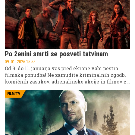
Po ženini smrti se posveti tatvinam
09. 01. 2026 15.55
Od 9. do 11. januarja vas pred ekrane vabi pestra
filmska ponudba! Ne zamudite kriminalnih zgodb,
komičnih zasukov, adrenalinske akcije in filmov za
vso družino na POP TV, Kanalu A in KINO.
FILM/TV