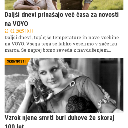
Daljši dnevi prinašajo več časa za novosti
na VOYO
28. 02. 2025 10.11
Daljši dnevi, toplejše temperature in nove vsebine
na VOYO. Vsega tega se lahko veselimo v začetku
marca. Še naprej bomo seveda z navdušenjem
spremljali novo sezono Sanjskega moškega
Hrvaške in se spraševali "koji ti je datum
SKRIVNOSTI
rođenjaaaaaa?", a na VOYO prihaja še kopica drugih
novosti.
Vzrok njene smrti buri duhove že skoraj
100 let