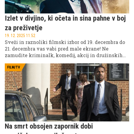
Izlet v divjino, ki očeta in sina pahne v boj
za preživetje
19. 12. 2025 11.52
Sveži in raznoliki filmski izbor od 19. decembra do
21. decembra vas vabi pred male ekrane! Ne
zamudite kriminalk, komedij, akcij in družinskih
filmov na treh najbolj priljubljenih slovenskih
televizijskih postajah: POP TV, Kanal A in KINO
FILM/TV
Na smrt obsojen zapornik dobi