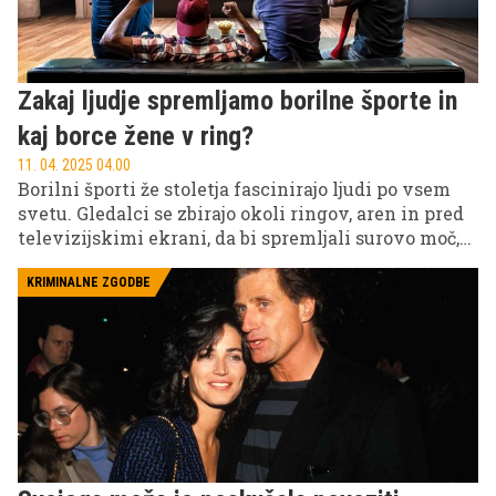
Zakaj ljudje spremljamo borilne športe in
kaj borce žene v ring?
11. 04. 2025 04.00
Borilni športi že stoletja fascinirajo ljudi po vsem
svetu. Gledalci se zbirajo okoli ringov, aren in pred
televizijskimi ekrani, da bi spremljali surovo moč,
tehniko in vzdržljivost borcev. Zakaj nas to tako
privlači? In kaj je v tem tako privlačnega za borce?
KRIMINALNE ZGODBE
Je to primitivni nagon, potreba po katarzi ali
preprosto ljubezen do športa?