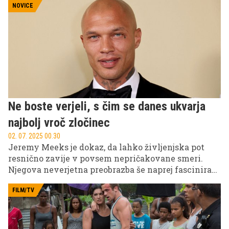
TV, Kanal A in KINO.
NOVICE
Ne boste verjeli, s čim se danes ukvarja
najbolj vroč zločinec
02. 07. 2025 00.30
Jeremy Meeks je dokaz, da lahko življenjska pot
resnično zavije v povsem nepričakovane smeri.
Njegova neverjetna preobrazba še naprej fascinira
občinstvo po vsem svetu.
FILM/TV