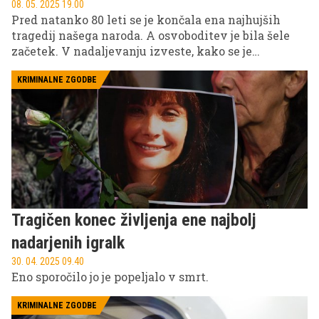
08. 05. 2025 19.00
Pred natanko 80 leti se je končala ena najhujših
tragedij našega naroda. A osvoboditev je bila šele
začetek. V nadaljevanju izveste, kako se je
oblikoval oborožen odpor, zakaj je prišlo do
sodelovanja z okupatorjem, kaj so pomenili povojni
KRIMINALNE ZGODBE
poboji in politični prevrati.
Tragičen konec življenja ene najbolj
nadarjenih igralk
30. 04. 2025 09.40
Eno sporočilo jo je popeljalo v smrt.
KRIMINALNE ZGODBE