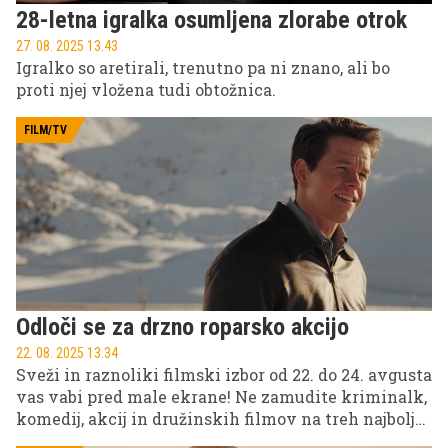
28-letna igralka osumljena zlorabe otrok
27. 08. 2025 13.43
Igralko so aretirali, trenutno pa ni znano, ali bo
proti njej vložena tudi obtožnica.
FILM/TV
Odloči se za drzno roparsko akcijo
22. 08. 2025 13.34
Sveži in raznoliki filmski izbor od 22. do 24. avgusta
vas vabi pred male ekrane! Ne zamudite kriminalk,
komedij, akcij in družinskih filmov na treh najbolj
priljubljenih slovenskih televizijskih postajah: POP