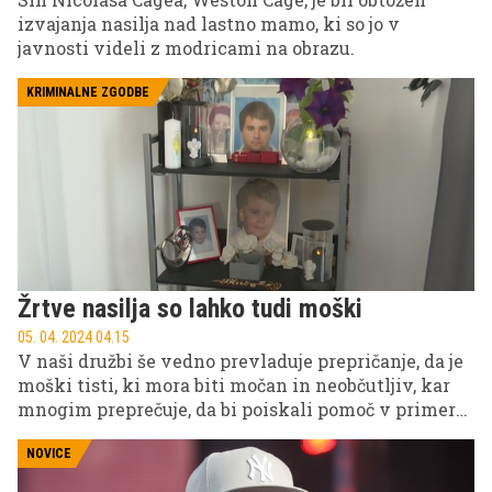
izvajanja nasilja nad lastno mamo, ki so jo v
javnosti videli z modricami na obrazu.
KRIMINALNE ZGODBE
Žrtve nasilja so lahko tudi moški
05. 04. 2024 04.15
V naši družbi še vedno prevladuje prepričanje, da je
moški tisti, ki mora biti močan in neobčutljiv, kar
mnogim preprečuje, da bi poiskali pomoč v primeru,
ko so sami žrtve nasilja. In čeprav statistika govori,
da je nasilja nad moškimi manj, to še ne pomeni, da
NOVICE
se ne more zgoditi oziroma da se ne dogaja.