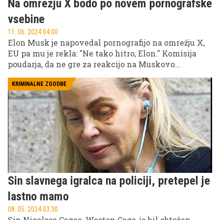
Na omrežju X bodo po novem pornografske
vsebine
11. 06. 2024 04.00
Elon Musk je napovedal pornografijo na omrežju X,
EU pa mu je rekla: "Ne tako hitro, Elon." Komisija
poudarja, da ne gre za reakcijo na Muskovo
konkretno napoved, temveč za načelno stališče, ki
izhaja iz zakona o digitalnih storitvah.
KRIMINALNE ZGODBE
Sin slavnega igralca na policiji, pretepel je
lastno mamo
08. 05. 2024 03.30
Sin Nicolasa Cagea, Weston Cage, je bil obtožen