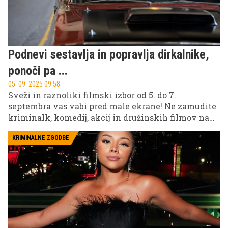
Podnevi sestavlja in popravlja dirkalnike,
ponoči pa ...
05. 09. 2025 09.58
Sveži in raznoliki filmski izbor od 5. do 7.
septembra vas vabi pred male ekrane! Ne zamudite
kriminalk, komedij, akcij in družinskih filmov na
treh najbolj priljubljenih slovenskih televizijskih
postajah: POP TV, Kanal A in KINO.
KRIMINALNE ZGODBE