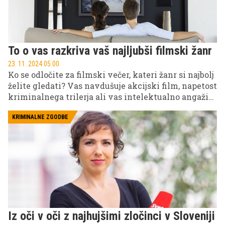
To o vas razkriva vaš najljubši filmski žanr
23. 11. 2024 05.00
Ko se odločite za filmski večer, kateri žanr si najbolj
želite gledati? Vas navdušuje akcijski film, napetost
kriminalnega trilerja ali vas intelektualno angažira
dokumentarni film?
KRIMINALNE ZGODBE
Iz oči v oči z najhujšimi zločinci v Sloveniji