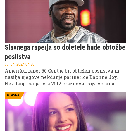
Slavnega raperja so doletele hude obtožbe
posilstva
03. 04. 2024 04.30
Ameriški raper 50 Cent je bil obtožen posilstva in
nasilja njegove nekdanje partnerice Daphne Joy.
Nekdanji par je leta 2012 praznoval rojstvo sina
Sirea, ki je zdaj postal eden glavnih vzrokov za
njune spore. 50 Cent zdaj zahteva polno skrbništvo
GLASBA
nad svojim sinom.