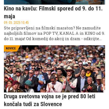
Kino na kavču: Filmski spored od 9. do 11.
maja
09. 05. 2025 10.45
Ste pripravljeni na filmski maraton? Ne zamudite
najboljših filmov na POP TV, KANAL A in KINO od 9.
do 11. maja! Od komedij do akcij in dram - odkrijte
zgodbe, ki vas bodo prikovale na kavč. Pripravite
kokice, udobno se namestite in uživajte v
NOVICE
vrhunskem filmskem doživetju kar v vašem domu.
Druga svetovna vojna se je pred 80 leti
končala tudi za Slovence