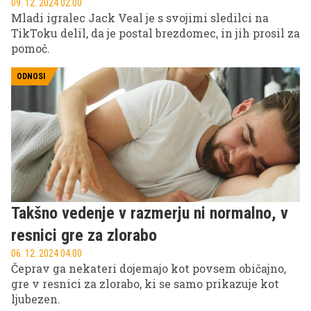
09. 12. 2024 02.00
Mladi igralec Jack Veal je s svojimi sledilci na
TikToku delil, da je postal brezdomec, in jih prosil za
pomoč.
ODNOSI
Takšno vedenje v razmerju ni normalno, v
resnici gre za zlorabo
06. 12. 2024 04.00
Čeprav ga nekateri dojemajo kot povsem običajno,
gre v resnici za zlorabo, ki se samo prikazuje kot
ljubezen.