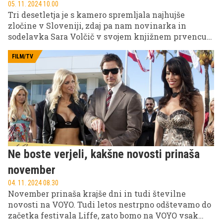
05. 11. 2024 10.00
Tri desetletja je s kamero spremljala najhujše
zločine v Sloveniji, zdaj pa nam novinarka in
sodelavka Sara Volčič v svojem knjižnem prvencu
prvič odstira tančico zgodb, ki jih je nosila v sebi.
Skozi pronicljivo pero nas popelje v svet ljudi, ki so
FILM/TV
zagrešili okrutna kazniva dejanja, a nam pri tem ne
ponuja enostavnih sodb. V intervjuju nam razkrije,
kateri zločinec ji je pognal strah v kosti, pa tudi, kaj
se je glede človeške narave naučila v vseh teh letih
spremljanja kriminalnih dejanj.
Ne boste verjeli, kakšne novosti prinaša
november
04. 11. 2024 08.30
November prinaša krajše dni in tudi številne
novosti na VOYO. Tudi letos nestrpno odštevamo do
začetka festivala Liffe, zato bomo na VOYO vsak