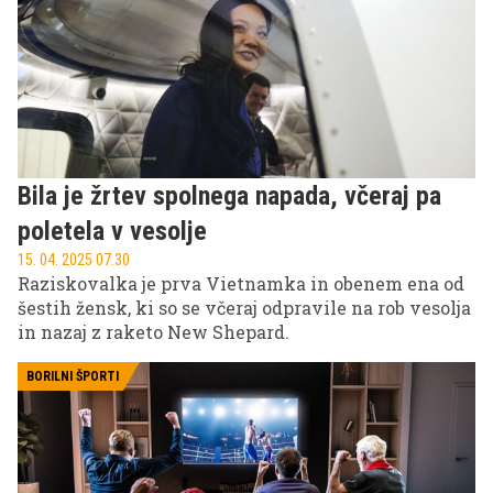
Bila je žrtev spolnega napada, včeraj pa
poletela v vesolje
15. 04. 2025 07.30
Raziskovalka je prva Vietnamka in obenem ena od
šestih žensk, ki so se včeraj odpravile na rob vesolja
in nazaj z raketo New Shepard.
BORILNI ŠPORTI