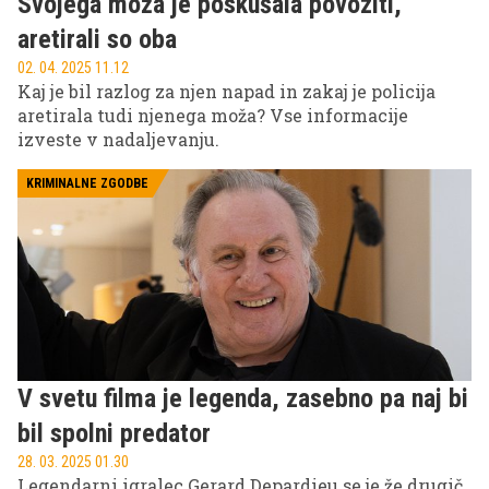
Svojega moža je poskušala povoziti,
aretirali so oba
02. 04. 2025 11.12
Kaj je bil razlog za njen napad in zakaj je policija
aretirala tudi njenega moža? Vse informacije
izveste v nadaljevanju.
KRIMINALNE ZGODBE
V svetu filma je legenda, zasebno pa naj bi
bil spolni predator
28. 03. 2025 01.30
Legendarni igralec Gerard Depardieu se je že drugič