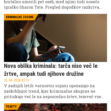
brutalno umorili pet oseb, med njimi tudi nosečo
igralko Sharon Tate. Pregled dogodkov razkriva
ozadje enega najbolj razvpitih zločinov v ameriški
zgodovini in motivacijo zloglasnega kulta.
KRIMINALNE ZGODBE
Nova oblika kriminala: tarča niso več le
žrtve, ampak tudi njihove družine
25. 06. 2026 03.10
V zadnjih letih varnostni organi opozarjajo na
zaskrbljujoč trend, kjer kriminalne skupine ne
pritiskajo več le na neposredno žrtev, temveč vse
pogosteje vpletajo tudi njihove družine.
FILM/TV