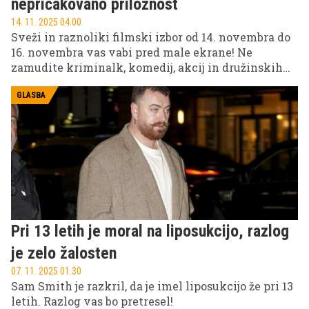
nepričakovano priložnost
14. 11. 2025 04.00
Sveži in raznoliki filmski izbor od 14. novembra do
16. novembra vas vabi pred male ekrane! Ne
zamudite kriminalk, komedij, akcij in družinskih
filmov na treh najbolj priljubljenih slovenskih
televizijskih postajah: POP TV, Kanal A in KINO.
GLASBA
Pri 13 letih je moral na liposukcijo, razlog
je zelo žalosten
07. 11. 2025 01.30
Sam Smith je razkril, da je imel liposukcijo že pri 13
letih. Razlog vas bo pretresel!