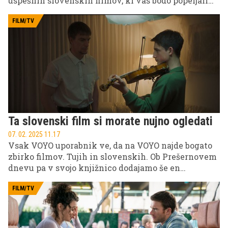
uspešnih slovenskih filmov, ki vas bodo popeljali
skozi pestro paleto čustev in zgodb. Naj bo to večer,
ki ga boste preživeli v dobri družbi, ob filmih, ki
FILM/TV
osvetljujejo slovensko kulturo.
Ta slovenski film si morate nujno ogledati
07. 02. 2025 11.17
Vsak VOYO uporabnik ve, da na VOYO najde bogato
zbirko filmov. Tujih in slovenskih. Ob Prešernovem
dnevu pa v svojo knjižnico dodajamo še en
vrhunski domači film – Vzornik Nejca Gazvode.
FILM/TV