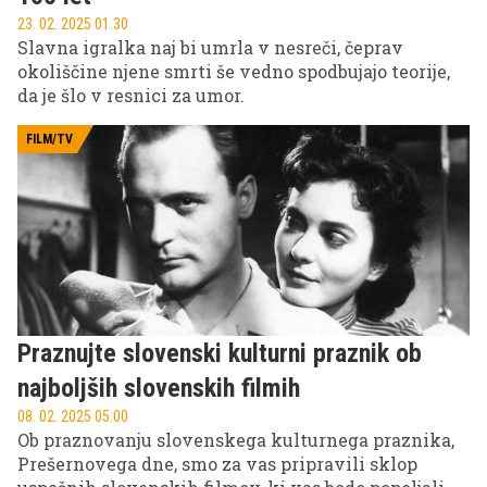
23. 02. 2025 01.30
Slavna igralka naj bi umrla v nesreči, čeprav
okoliščine njene smrti še vedno spodbujajo teorije,
da je šlo v resnici za umor.
FILM/TV
Praznujte slovenski kulturni praznik ob
najboljših slovenskih filmih
08. 02. 2025 05.00
Ob praznovanju slovenskega kulturnega praznika,
Prešernovega dne, smo za vas pripravili sklop