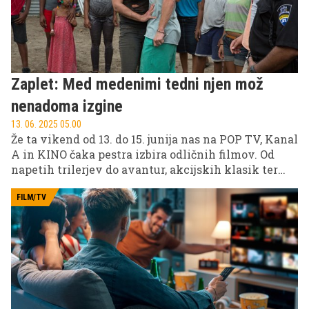
Zaplet: Med medenimi tedni njen mož
nenadoma izgine
13. 06. 2025 05.00
Že ta vikend od 13. do 15. junija nas na POP TV, Kanal
A in KINO čaka pestra izbira odličnih filmov. Od
napetih trilerjev do avantur, akcijskih klasik ter
dramatičnih biografij. Ne zamudite! Preverite
podroben program v nadaljevanju.
FILM/TV