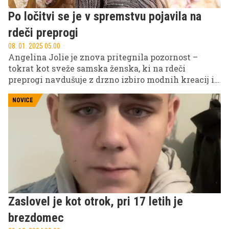
Po ločitvi se je v spremstvu pojavila na
rdeči preprogi
08. 01. 2025 05.00
Angelina Jolie je znova pritegnila pozornost –
tokrat kot sveže samska ženska, ki na rdeči
preprogi navdušuje z drzno izbiro modnih kreacij in
samozavestjo, ki jo spremlja na vsakem koraku. Po
osemletni ločitveni sagi z Bradom Pittom se je
NOVICE
igralka pojavila na gala dogodkih v Palm Springsu
in na podelitvi zlatih globusov, kjer je ponovno
dokazala, zakaj velja za eno najbolj fascinantnih
osebnosti Hollywooda.
Zaslovel je kot otrok, pri 17 letih je
brezdomec