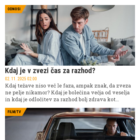
ODNOSI
Kdaj je v zvezi čas za razhod?
02. 11. 2025 02.00
Kdaj težave niso več le faza, ampak znak, da zveza
ne pelje nikamor? Kdaj je bolečina večja od veselja
in kdaj je odločitev za razhod bolj zdrava kot
vztrajanje? Da boste lažje prepoznali ločnico med
obdobjem in propadom, smo preverili, kaj o tem
FILM/TV
menijo psihologi.