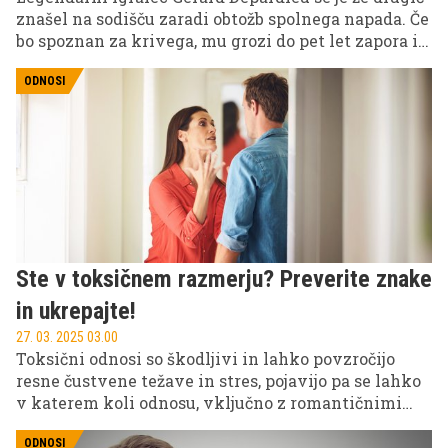
znašel na sodišču zaradi obtožb spolnega napada. Če
bo spoznan za krivega, mu grozi do pet let zapora in
globa v višini 75.000 evrov.
ODNOSI
Ste v toksičnem razmerju? Preverite znake
in ukrepajte!
27. 03. 2025 03.00
Toksični odnosi so škodljivi in lahko povzročijo
resne čustvene težave in stres, pojavijo pa se lahko
v katerem koli odnosu, vključno z romantičnimi
odnosi, prijateljstvi, poslovnimi odnosi in
družinskimi odnosi.
ODNOSI