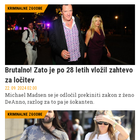
dan postregli z enim od filmov, ki so na festivalu
navdušili v preteklosti. 10 filmov vas na VOYO še
KRIMINALNE ZGODBE
čaka, 7 jih še pride. Kot da to ni dovolj, prihaja še
srbska serija Na robu pameti in avstralska verzija
resničnostnega šova Ljubezen na vasi Avstralija.
Preživite praznike v naši družbi!
Brutalno! Zato je po 28 letih vložil zahtevo
za ločitev
22. 09. 2024 02.00
Michael Madsen se je odločil prekiniti zakon z ženo
DeAnno, razlog za to pa je šokanten.
KRIMINALNE ZGODBE