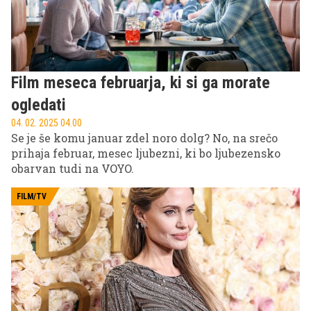
Film meseca februarja, ki si ga morate
ogledati
04. 02. 2025 04.00
Se je še komu januar zdel noro dolg? No, na srečo
prihaja februar, mesec ljubezni, ki bo ljubezensko
obarvan tudi na VOYO.
FILM/TV