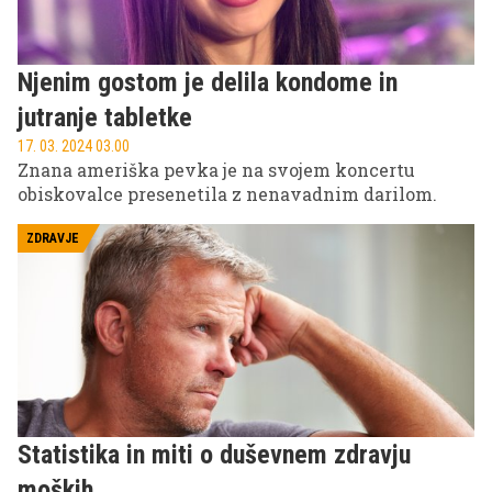
Njenim gostom je delila kondome in
jutranje tabletke
17. 03. 2024 03.00
Znana ameriška pevka je na svojem koncertu
obiskovalce presenetila z nenavadnim darilom.
ZDRAVJE
Statistika in miti o duševnem zdravju
moških