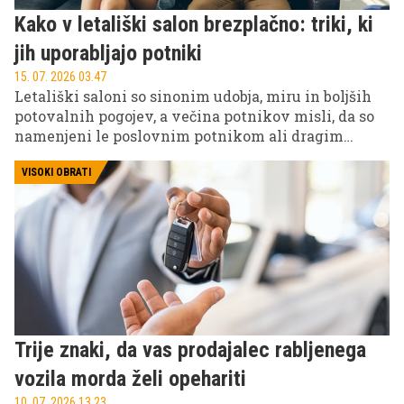
Kako v letališki salon brezplačno: triki, ki
jih uporabljajo potniki
15. 07. 2026 03.47
Letališki saloni so sinonim udobja, miru in boljših
potovalnih pogojev, a večina potnikov misli, da so
namenjeni le poslovnim potnikom ali dragim
letalskim vozovnicam.
VISOKI OBRATI
Trije znaki, da vas prodajalec rabljenega
vozila morda želi opehariti
10. 07. 2026 13.23