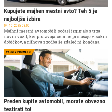
Kupujete majhen mestni avto? Teh 5 je
najboljša izbira
04. 10. 2025 03.00
Majhni mestni avtomobili počasi izginjajo s trga
novih vozil, ker proizvajalcem ne prinašajo visokih
dobičkov, a njihova zgodba še zdaleč ni končana.
VARNI V PROMETU
Preden kupite avtomobil, morate obvezno
testirati to!