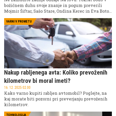
božičnem duhu svoje znanje in pogum preverili
Mojmir Šiftar, Sašo Stare, Ondina Kerec in Eva Boto,
ki se bodo pomerili z enim izmed lovcev.
VARNI V PROMETU
Nakup rabljenega avta: Koliko prevoženih
kilometrov bi moral imeti?
16. 12. 2025 02.00
Kako varno kupiti rabljen avtomobil? Poglejte, na
kaj morate biti pozorni pri preverjanju prevoženih
kilometrov.
TEHNOLOGIJA