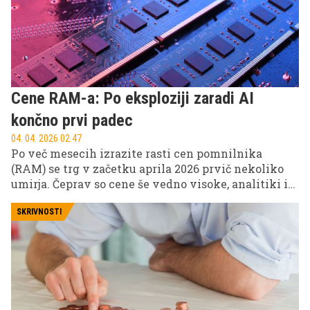
Cene RAM-a: Po eksploziji zaradi AI
končno prvi padec
04. 04. 2026 02.47
Po več mesecih izrazite rasti cen pomnilnika
(RAM) se trg v začetku aprila 2026 prvič nekoliko
umirja. Čeprav so cene še vedno visoke, analitiki in
industrijski podatki kažejo, da smo najverjetneje
dosegli vrh – vsaj kratkoročno.
SKRIVNOSTI