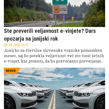
Ste preverili veljavnost e-vinjete? Dars
opozarja na junijski rok
26. 05. 2026 13.11
Junij bo za številne slovenske voznike pomemben
mesec, saj bo potekla veljavnost več sto tisoč letnih
e-vinjet, kar pomeni, da bo pravočasno preverjanje
ključnega pomena za brezskrbno uporabo avtocest.
NOVICE