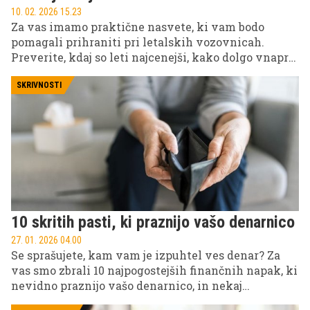
10. 02. 2026 15.23
Za vas imamo praktične nasvete, ki vam bodo
pomagali prihraniti pri letalskih vozovnicah.
Preverite, kdaj so leti najcenejši, kako dolgo vnaprej
kupiti karte in kako izkoristiti funkcijo sledenja
cen.
SKRIVNOSTI
10 skritih pasti, ki praznijo vašo denarnico
27. 01. 2026 04.00
Se sprašujete, kam vam je izpuhtel ves denar? Za
vas smo zbrali 10 najpogostejših finančnih napak, ki
nevidno praznijo vašo denarnico, in nekaj
praktičnih rešitev, da jih enkrat za vselej