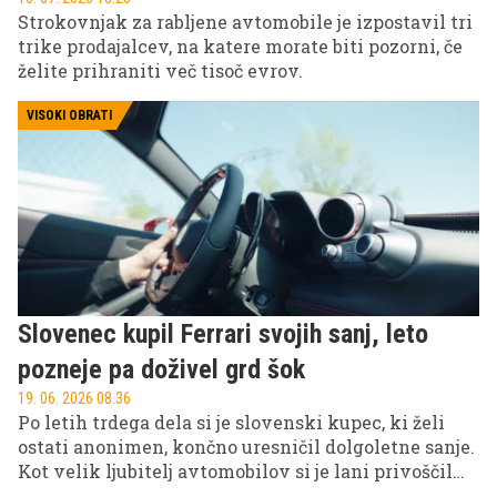
Strokovnjak za rabljene avtomobile je izpostavil tri
trike prodajalcev, na katere morate biti pozorni, če
želite prihraniti več tisoč evrov.
VISOKI OBRATI
Slovenec kupil Ferrari svojih sanj, leto
pozneje pa doživel grd šok
19. 06. 2026 08.36
Po letih trdega dela si je slovenski kupec, ki želi
ostati anonimen, končno uresničil dolgoletne sanje.
Kot velik ljubitelj avtomobilov si je lani privoščil
rabljenega Ferrarija, vozilo, ki za številne