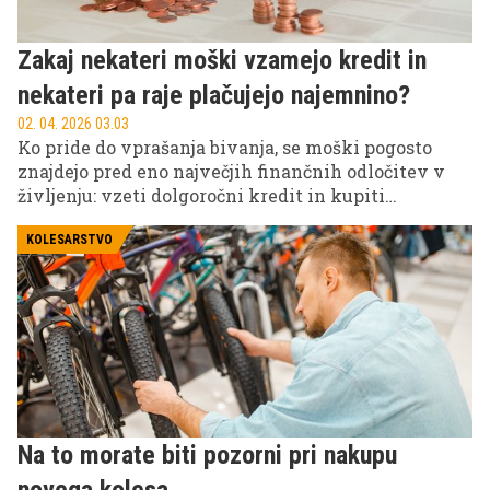
Zakaj nekateri moški vzamejo kredit in
nekateri pa raje plačujejo najemnino?
02. 04. 2026 03.03
Ko pride do vprašanja bivanja, se moški pogosto
znajdejo pred eno največjih finančnih odločitev v
življenju: vzeti dolgoročni kredit in kupiti
stanovanje ali ostati v najemu.
KOLESARSTVO
Na to morate biti pozorni pri nakupu
novega kolesa