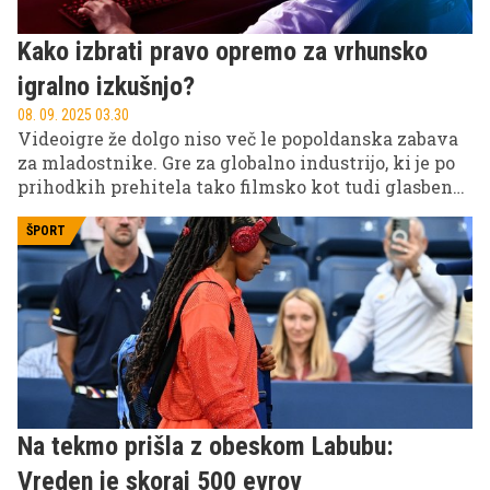
Kako izbrati pravo opremo za vrhunsko
igralno izkušnjo?
08. 09. 2025 03.30
Videoigre že dolgo niso več le popoldanska zabava
za mladostnike. Gre za globalno industrijo, ki je po
prihodkih prehitela tako filmsko kot tudi glasbeno.
Leta 2024 je vrednost svetovnega trga videoiger
presegla 180 milijard dolarjev.
ŠPORT
Na tekmo prišla z obeskom Labubu:
Vreden je skoraj 500 evrov