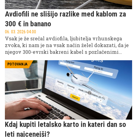
Avdiofili ne slišijo razlike med kablom za
300 € in banano
06. 03. 2026 04.00
Vsak je že srečal avdiofila, ljubitelja vrhunskega
zvoka, ki nam je na vsak način želel dokazati, da je
njegov 300-evrski bakreni kabel s pozlačenimi
konektorji vreden svojega denarja. "Edini način, da
slišiš, kar je želel izvajalec," je modroval. Večina teh
POTOVANJA
"zvočnih gurujev" v slepem testu ne bi znala ločiti
med banano in vrhunskim avdiofilskim kablom.
Poglejmo, zakaj.
Kdaj kupiti letalsko karto in kateri dan so
leti najcenejši?