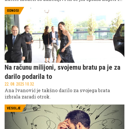
katerih ne.
ODNOSI
Na računu milijoni, svojemu bratu pa je za
darilo podarila to
22. 08. 2025 10.32
Ana Ivanović je takšno darilo za svojega brata
izbrala zaradi otrok.
VESOLJE