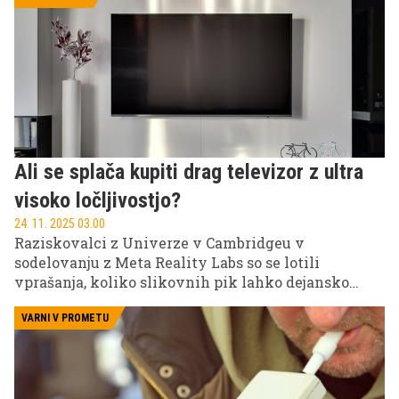
Ali se splača kupiti drag televizor z ultra
visoko ločljivostjo?
24. 11. 2025 03.00
Raziskovalci z Univerze v Cambridgeu v
sodelovanju z Meta Reality Labs so se lotili
vprašanja, koliko slikovnih pik lahko dejansko
zazna človeško oko – in ali se splača kupiti drag
televizor z ultra visoko ločljivostjo.
VARNI V PROMETU