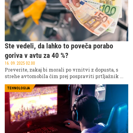
Ste vedeli, da lahko to poveča porabo
goriva v avtu za 40 %?
16. 09. 2025 02.00
Preverite, zakaj bi morali po vrnitvi z dopusta, s
strehe avtomobila čim prej pospraviti prtljažnik ...
TEHNOLOGIJA