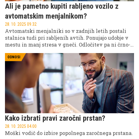
Ali je pametno kupiti rabljeno vozilo z
avtomatskim menjalnikom?
28. 10. 2025 09.32
Avtomatski menjalniki so v zadnjih letih postali
stalnica tudi pri rabljenih avtih. Ponujajo udobje v
mestu in manj stresa v gneči. Odločitev pa ni črno-
bela: pomembno je, kakšen tip avtomata je v vozilu,
kako je bil servisiran in kako ga preveriš pred
ODNOSI
nakupom.
Kako izbrati pravi zaročni prstan?
28. 10. 2025 04.00
Moški vodič do izbire popolnega zaročnega prstana.