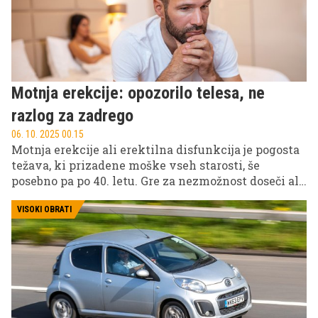
Motnja erekcije: opozorilo telesa, ne
razlog za zadrego
06. 10. 2025 00.15
Motnja erekcije ali erektilna disfunkcija je pogosta
težava, ki prizadene moške vseh starosti, še
posebno pa po 40. letu. Gre za nezmožnost doseči ali
vzdrževati erekcijo, ki omogoča zadovoljiv spolni
odnos. Čeprav se o tem redko govori, je to pogosto
VISOKI OBRATI
prvi znak drugih zdravstvenih težav – od bolezni
srca in žilja, sladkorne bolezni in hormonskih
motenj do depresije in nevroloških bolezni.