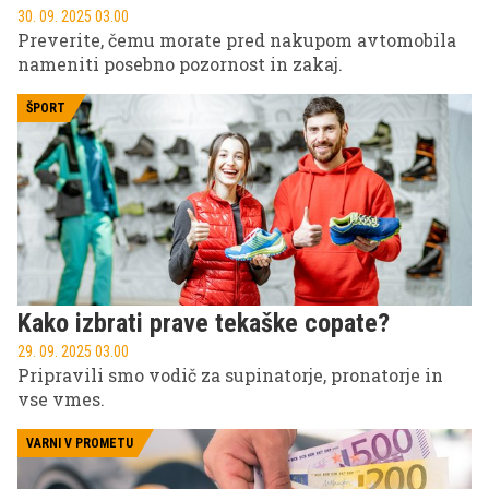
30. 09. 2025 03.00
Preverite, čemu morate pred nakupom avtomobila
nameniti posebno pozornost in zakaj.
ŠPORT
Kako izbrati prave tekaške copate?
29. 09. 2025 03.00
Pripravili smo vodič za supinatorje, pronatorje in
vse vmes.
VARNI V PROMETU