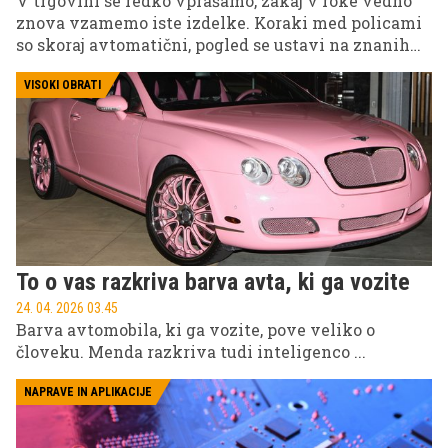
V trgovini se redko vprašamo, zakaj v roke vedno
znova vzamemo iste izdelke. Koraki med policami
so skoraj avtomatični, pogled se ustavi na znanih
embalažah, roka pa seže po "preverjeni izbiri", še
preden se v mislih sploh pojavi alternativa.
VISOKI OBRATI
Občutek je, kot da odločitev sploh ni odločitev. Bolj
navada, ki se zgodi sama od sebe.
To o vas razkriva barva avta, ki ga vozite
24. 04. 2026 03.45
Barva avtomobila, ki ga vozite, pove veliko o
človeku. Menda razkriva tudi inteligenco ...
NAPRAVE IN APLIKACIJE