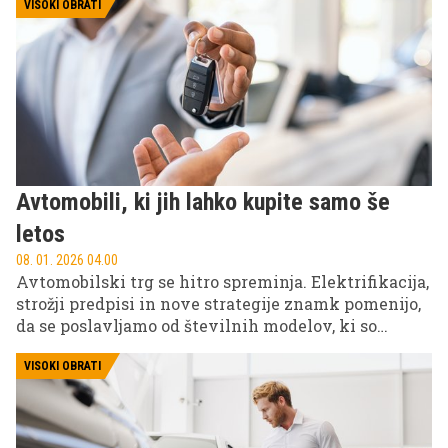
spremenite.
VISOKI OBRATI
Avtomobili, ki jih lahko kupite samo še
letos
08. 01. 2026 04.00
Avtomobilski trg se hitro spreminja. Elektrifikacija,
strožji predpisi in nove strategije znamk pomenijo,
da se poslavljamo od številnih modelov, ki so
zaznamovali zadnja desetletja. Če ste ljubitelj
katerega od spodnjih avtomobilov, je leto 2026
VISOKI OBRATI
zadnja priložnost, da ga ujamete.