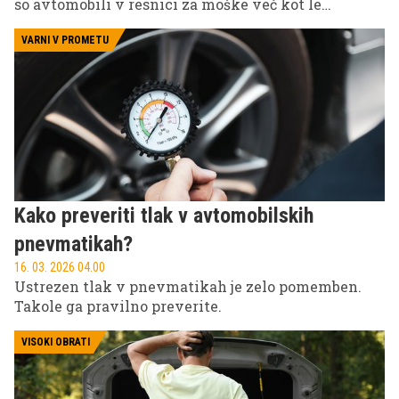
so avtomobili v resnici za moške več kot le
prevozno sredstvo? Je res vse v hitrosti, dizajnu in
zvoku ali gre za nekaj globljega, morda celo
VARNI V PROMETU
osebnega?
Kako preveriti tlak v avtomobilskih
pnevmatikah?
16. 03. 2026 04.00
Ustrezen tlak v pnevmatikah je zelo pomemben.
Takole ga pravilno preverite.
VISOKI OBRATI