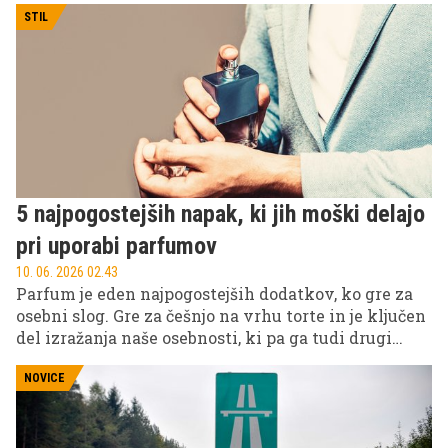
avtomobilske navdušence predstavlja vrhunec
STIL
uspeha in izpolnitev mladostnih želja.
5 najpogostejših napak, ki jih moški delajo
pri uporabi parfumov
10. 06. 2026 02.43
Parfum je eden najpogostejših dodatkov, ko gre za
osebni slog. Gre za češnjo na vrhu torte in je ključen
del izražanja naše osebnosti, ki pa ga tudi drugi
pogosto zaznajo prej, kot si mislimo. Gre za nevidno
podrobnost, ki hitro ustvari vtis in močno vpliva na
NOVICE
to, kako nas vidijo drugi.