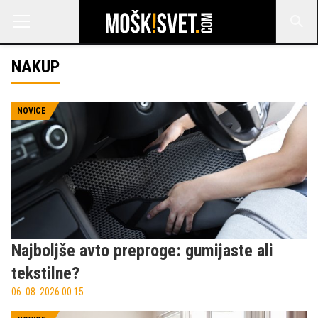
NAKUP
NOVICE
Najboljše avto preproge: gumijaste ali
tekstilne?
06. 08. 2026 00.15