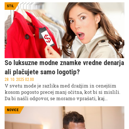
STIL
So luksuzne modne znamke vredne denarja
ali plačujete samo logotip?
28. 10. 2025 02.00
V svetu mode je razlika med dražjim in cenejšim
kosom pogosto precej manj očitna, kot bi si mislili.
Da bi našli odgovor, se moramo vprašati, kaj
pravzaprav pomeni boljši kos oblačila - gre pri tem
za trajnost, udobje, kroj ali pa zgolj občutek?
NOVICE