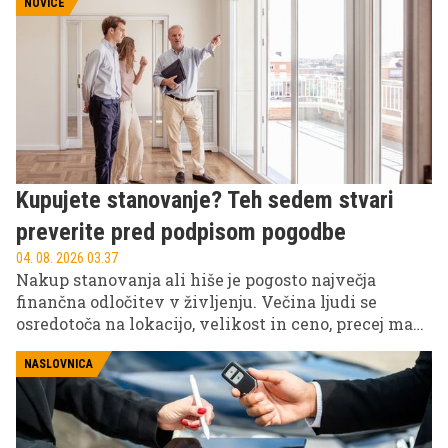
NOVICE
Kupujete stanovanje? Teh sedem stvari
preverite pred podpisom pogodbe
04. 08. 2026 03.37
Nakup stanovanja ali hiše je pogosto največja
finančna odločitev v življenju. Večina ljudi se
osredotoča na lokacijo, velikost in ceno, precej manj
pa na podrobnosti, ki lahko kasneje povzročijo
ogromne stroške, slabo voljo ali celo pravne zaplete.
NASLOVNICA