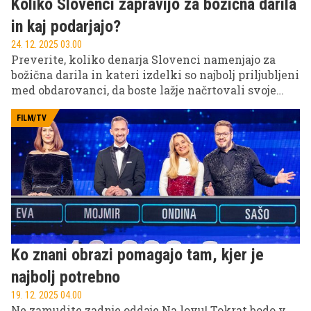
Koliko Slovenci zapravijo za božična darila
in kaj podarjajo?
24. 12. 2025 03.00
Preverite, koliko denarja Slovenci namenjajo za
božična darila in kateri izdelki so najbolj priljubljeni
med obdarovanci, da boste lažje načrtovali svoje
praznično nakupovanje.
FILM/TV
Ko znani obrazi pomagajo tam, kjer je
najbolj potrebno
19. 12. 2025 04.00
Ne zamudite zadnje oddaje Na lovu! Tokrat bodo v