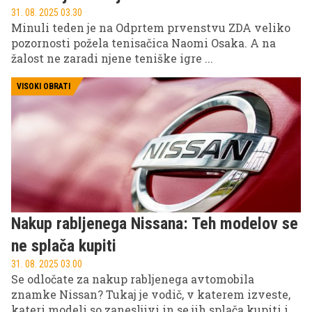
31. 08. 2025 03.30
Minuli teden je na Odprtem prvenstvu ZDA veliko
pozornosti požela tenisačica Naomi Osaka. A na
žalost ne zaradi njene teniške igre ...
VISOKI OBRATI
Nakup rabljenega Nissana: Teh modelov se
ne splača kupiti
31. 08. 2025 03.00
Se odločate za nakup rabljenega avtomobila
znamke Nissan? Tukaj je vodič, v katerem izveste,
kateri modeli so zanesljivi in se jih splača kupiti in