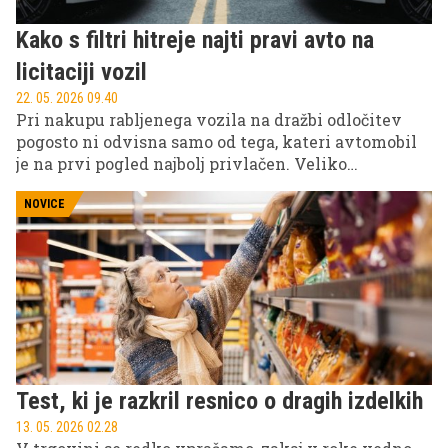
Kako s filtri hitreje najti pravi avto na
licitaciji vozil
22. 05. 2026 09.40
Pri nakupu rabljenega vozila na dražbi odločitev
pogosto ni odvisna samo od tega, kateri avtomobil
je na prvi pogled najbolj privlačen. Veliko
pomembnejše je, kako hitro kupec iz množice
ponudb izloči neprimerna vozila in se osredotoči na
NOVICE
tista, ki se ujemajo z njegovim proračunom,
namenom nakupa in realnim tržnim potencialom.
Prav zato so filtri pri dražbah vozil eden
najpomembnejših delov nakupnega procesa.
Test, ki je razkril resnico o dragih izdelkih
13. 05. 2026 02.28