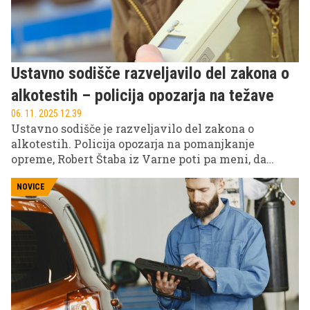
Ustavno sodišče razveljavilo del zakona o
alkotestih – policija opozarja na težave
06. 11. 2025 12.39
Ustavno sodišče je razveljavilo del zakona o
alkotestih. Policija opozarja na pomanjkanje
opreme, Robert Štaba iz Varne poti pa meni, da
odločba ogroža prometno varnost in poziva k
ničelni toleranci do alkohola.
NOVICE