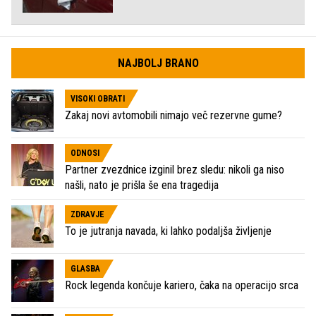
NAJBOLJ BRANO
VISOKI OBRATI
Zakaj novi avtomobili nimajo več rezervne gume?
ODNOSI
Partner zvezdnice izginil brez sledu: nikoli ga niso
našli, nato je prišla še ena tragedija
ZDRAVJE
To je jutranja navada, ki lahko podaljša življenje
GLASBA
Rock legenda končuje kariero, čaka na operacijo srca