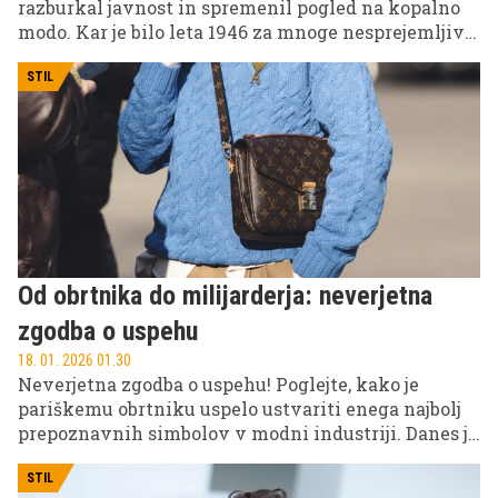
razburkal javnost in spremenil pogled na kopalno
modo. Kar je bilo leta 1946 za mnoge nesprejemljivo,
danes velja za enega najbolj prepoznavnih modnih
kosov na svetu. Njegova zgodba pa ni le zgodba o
STIL
modi, temveč tudi o družbenih spremembah,
svobodi in samozavesti.
Od obrtnika do milijarderja: neverjetna
zgodba o uspehu
18. 01. 2026 01.30
Neverjetna zgodba o uspehu! Poglejte, kako je
pariškemu obrtniku uspelo ustvariti enega najbolj
prepoznavnih simbolov v modni industriji. Danes je
tako znan, da ga prepoznajo tudi tisti, ki mode sploh
ne spremljajo.
STIL