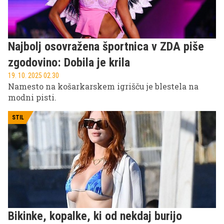
Najbolj osovražena športnica v ZDA piše
zgodovino: Dobila je krila
19. 10. 2025 02.30
Namesto na košarkarskem igrišču je blestela na
modni pisti.
STIL
Bikinke, kopalke, ki od nekdaj burijo