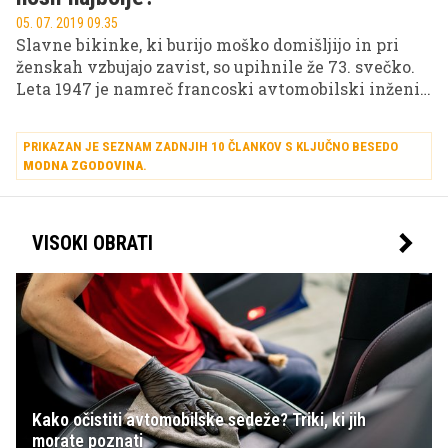
05. 07. 2019 09.35
Slavne bikinke, ki burijo moško domišljijo in pri
ženskah vzbujajo zavist, so upihnile že 73. svečko.
Leta 1947 je namreč francoski avtomobilski inženir
in modni kreator Louis Réard predstavil to tedaj
zelo drzno, danes pa nepogrešljivo poletno opravo,
PRIKAZAN JE SEZNAM ZADNJIH 10 ČLANKOV S KLJUČNO BESEDO
ki ima v svetu mode kultni status.
MODNA ZGODOVINA
.
VISOKI OBRATI
Kako očistiti avtomobilske sedeže? Triki, ki jih
morate poznati