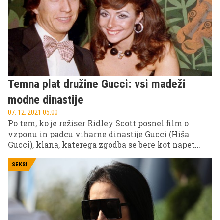
oblačila pogost navdih za modne smernice.
Temna plat družine Gucci: vsi madeži
modne dinastije
07. 12. 2021 05.00
Po tem, ko je režiser Ridley Scott posnel film o
vzponu in padcu viharne dinastije Gucci (Hiša
Gucci), klana, katerega zgodba se bere kot napet
roman, smo se zakopali v zgodovino ter izbrskali
pikantne in glamurozne podrobnosti iz zgodovine
SEKSI
družine, ki je dala svetu oboževano modno znamko.