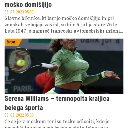
moško domišljijo
06. 07. 2023 05.00
Slavne bikinke, ki burijo moško domišljijo in pri
ženskah vzbujajo zavist, so bile 5. julija stare 76 let.
Leta 1947 je namreč francoski avtomobilski inženir
in modni kreator Louis Rard predstavil to tedaj zelo
drzno, danes pa nepogrešljivo poletno opravo, ki
ŠPORT
ima v svetu mode kultni status.
Serena Williams – temnopolta kraljica
belega športa
08. 02. 2022 05.00
Če se je v moškem tenisu težko odločiti, kdo je
najboljši tenisač vseh časov – statistično se je