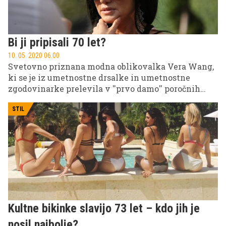
Bi ji pripisali 70 let?
10. 05. 2020 06.00
Svetovno priznana modna oblikovalka Vera Wang,
ki se je iz umetnostne drsalke in umetnostne
zgodovinarke prelevila v ''prvo damo'' poročnih
oblek, danes šteje častitljivih 70 let, a po njenem
videzu sodeč, bi ji pripisali polovico manj. Kdo je
STIL
ženska, ki je spila eliksir mladosti in se ne stara?
Kultne bikinke slavijo 73 let – kdo jih je
nosil najbolje?