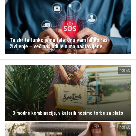
Ta skrita funkcija na telefonu vam lahko reši
življenje – večina ljudi je nima nastavljene
OGLAS
3 modne kombinacije, v katerih nosimo torbe za plažo
OGLAS