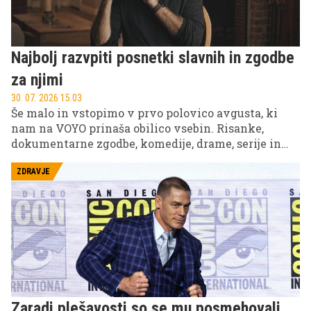
Najbolj razvpiti posnetki slavnih in zgodbe
za njimi
30. 07. 2026 15.03
Še malo in vstopimo v prvo polovico avgusta, ki
nam na VOYO prinaša obilico vsebin. Risanke,
dokumentarne zgodbe, komedije, drame, serije in
izbrane slovenske filme. Sebastijan Cavazza, Inja
Zalta, Domen Valič, Lea Mihevc in ostali vas v
ZDRAVJE
prihodnjih dneh čakajo na VOYO!
Zaradi plešavosti so se mu posmehovali,