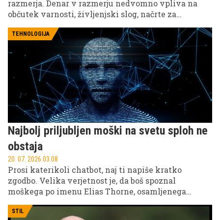
razmerja. Denar v razmerju nedvomno vpliva na
občutek varnosti, življenjski slog, načrte za
prihodnost in tudi na to, koliko svobode ima par v
vsakdanjem življenju. Težava pa nastane, ko denar
TEHNOLOGIJA
ni več le del širše slike, ampak postane glavno
merilo vaše vrednosti. Kako prepoznati, če se to
dogaja v vašem razmerju?
Najbolj priljubljen moški na svetu sploh ne
obstaja
20. 07. 2026 03.08
Prosi katerikoli chatbot, naj ti napiše kratko
zgodbo. Velika verjetnost je, da boš spoznal
moškega po imenu Elias Thorne, osamljenega
svetilničarja z žalostno preteklostjo. Saj ni res, pa je;
ChatGPT, Claude, Gemini, vsi neodvisno drug od
STIL