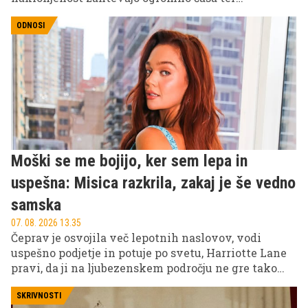
neizmerno zaupanje.
ODNOSI
Moški se me bojijo, ker sem lepa in
uspešna: Misica razkrila, zakaj je še vedno
samska
07. 08. 2026 13.35
Čeprav je osvojila več lepotnih naslovov, vodi
uspešno podjetje in potuje po svetu, Harriotte Lane
pravi, da ji na ljubezenskem področju ne gre tako
gladko. Britanska lepotna kraljica namreč meni, da
mnoge moške odvrneta prav njen videz in uspešna
SKRIVNOSTI