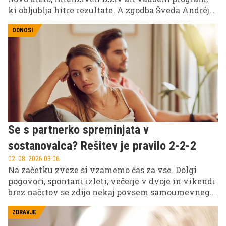
ki obljublja hitre rezultate. A zgodba Šveda Andréja
Helgesena, ki je štiri tedne preživel v kitajskem
kampu za hujšanje, odpira precej bolj zanimivo
ODNOSI
vprašanje: ali je skrivnost uspeha res v posebnem
programu ali predvsem v okolju, ki nas prisili v
spremembo navad?
Se s partnerko spreminjata v
sostanovalca? Rešitev je pravilo 2-2-2
02. 08. 2026 03.06
Na začetku zveze si vzamemo čas za vse. Dolgi
pogovori, spontani izleti, večerje v dvoje in vikendi
brez načrtov se zdijo nekaj povsem samoumevnega.
Potem pridejo služba, otroci, krediti, obveznosti in
neskončni seznami opravkov.
ZDRAVJE