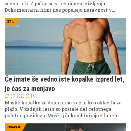
scenaristi. Zgodijo se v resničnem življenju.
Dokumentarni filmi nas popeljejo naravnost v
središče dogodkov, razkrivajo zgodbe resničnih
ljudi in odpirajo teme, ob katerih se je težko izogniti
STIL
vprašanju: Kako je to sploh mogoče? Zdaj si na vrsti
ti, da preveriš naš izbor dokumentarnih filmov in
nato skočiš na VOYO, kjer te čakajo še številne druge
zgodbe, vredne ogleda.
Če imate še vedno iste kopalke izpred let,
je čas za menjavo
27. 07. 2026 03.14
Moške kopalke že dolgo niso več le kos oblačila za
plažo. V zadnjih letih so postale del celotnega
poletnega videza. Moški jih kombinirajo z lanenimi
srajcami, espadrilami, natikači in sončnimi očali ter
jih nosijo od jutranje kave ob morju do večernega
ZDRAVJE