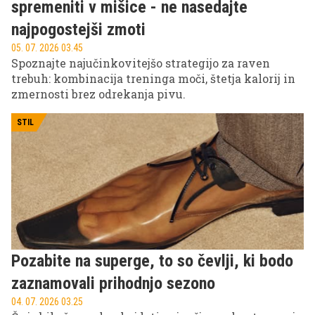
spremeniti v mišice - ne nasedajte
najpogostejši zmoti
05. 07. 2026 03.45
Spoznajte najučinkovitejšo strategijo za raven
trebuh: kombinacija treninga moči, štetja kalorij in
zmernosti brez odrekanja pivu.
STIL
Pozabite na superge, to so čevlji, ki bodo
zaznamovali prihodnjo sezono
04. 07. 2026 03.25