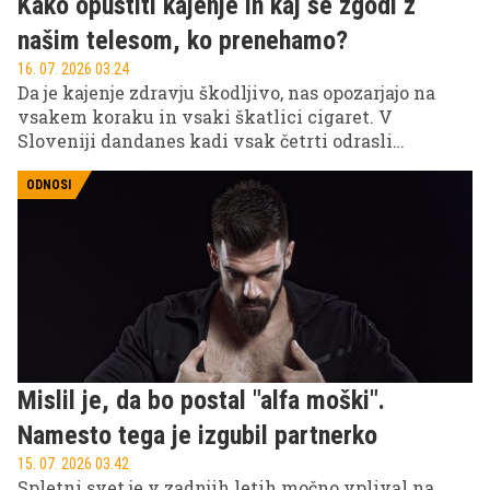
Kako opustiti kajenje in kaj se zgodi z
našim telesom, ko prenehamo?
16. 07. 2026 03.24
Da je kajenje zdravju škodljivo, nas opozarjajo na
vsakem koraku in vsaki škatlici cigaret. V
Sloveniji dandanes kadi vsak četrti odrasli
Slovenec. Opustitev te grde razvade, ki ubija počasi,
prinaša številne koristi za zdravje v vseh
ODNOSI
starostnih obdobjih. Kaj je skrivnost tistih, ki so
nehali kaditi? Večina nekdanjih kadilcev vam bo
povedala, da so vsaj enkrat neuspešno poskusili reči
kajenju 'ne'. Zato ne gre obupati po prvem poskusu.
Mislil je, da bo postal "alfa moški".
Namesto tega je izgubil partnerko
15. 07. 2026 03.42
Spletni svet je v zadnjih letih močno vplival na