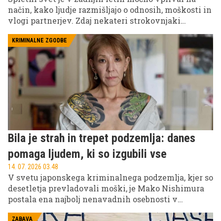
način, kako ljudje razmišljajo o odnosih, moškosti in
vlogi partnerjev. Zdaj nekateri strokovnjaki
opozarjajo na nov pojav: partnerstva, v katerih naj bi
radikalne ideje iz spletnih skupnosti vplivale na
KRIMINALNE ZGODBE
vedenje moških in povzročale vse več konfliktov v
zvezah.
Bila je strah in trepet podzemlja: danes
pomaga ljudem, ki so izgubili vse
14. 07. 2026 03.48
V svetu japonskega kriminalnega podzemlja, kjer so
desetletja prevladovali moški, je Mako Nishimura
postala ena najbolj nenavadnih osebnosti v
zgodovini jakuze. Ženska, ki je nekoč želela
dokazati, da je lahko enako nasilna in
ZABAVA