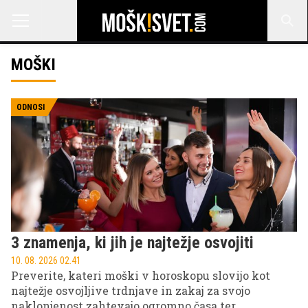
MOŠKI
ODNOSI
3 znamenja, ki jih je najtežje osvojiti
10. 08. 2026 02.41
Preverite, kateri moški v horoskopu slovijo kot
najtežje osvojljive trdnjave in zakaj za svojo
naklonjenost zahtevajo ogromno časa ter