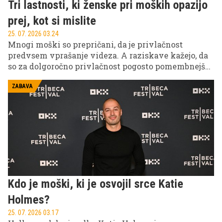
Tri lastnosti, ki ženske pri moških opazijo
prej, kot si mislite
25. 07. 2026 03.24
Mnogi moški so prepričani, da je privlačnost
predvsem vprašanje videza. A raziskave kažejo, da
so za dolgoročno privlačnost pogosto pomembnejše
osebnostne lastnosti kot popolne trebušne mišice
ali drag avtomobil.
ZABAVA
Kdo je moški, ki je osvojil srce Katie
Holmes?
25. 07. 2026 03.17