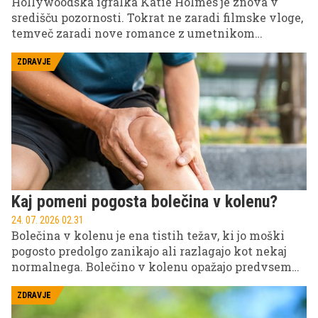
Hollywoodska igralka Katie Holmes je znova v
središču pozornosti. Tokrat ne zaradi filmske vloge,
temveč zaradi nove romance z umetnikom
Jasonom Bardom Yarmoskyjem. Par so opazili med
več javnimi izhodi v New Yorku in Hamptonsu, kjer
ZDRAVJE
sta delovala sproščeno, povezano in zelo naklonjeno
drug drugemu.
Kaj pomeni pogosta bolečina v kolenu?
24. 07. 2026 02.31
Bolečina v kolenu je ena tistih težav, ki jo moški
pogosto predolgo zanikajo ali razlagajo kot nekaj
normalnega. Bolečino v kolenu opažajo predvsem
po teku ali nogometu, včasih ob tem v kolenu
škripa ali pa celo zapeče. Dokler lahko hodite,
ZDRAVJE
delate in trenirate, se zdi, da ni razloga za paniko.