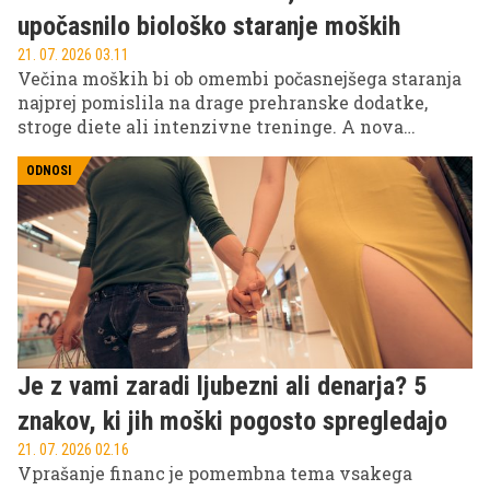
upočasnilo biološko staranje moških
21. 07. 2026 03.11
Večina moških bi ob omembi počasnejšega staranja
najprej pomislila na drage prehranske dodatke,
stroge diete ali intenzivne treninge. A nova
raziskava kaže, da bi lahko pomembno vlogo
odigralo nekaj veliko bolj preprostega: navaden
ODNOSI
probiotični jogurt.
Je z vami zaradi ljubezni ali denarja? 5
znakov, ki jih moški pogosto spregledajo
21. 07. 2026 02.16
Vprašanje financ je pomembna tema vsakega