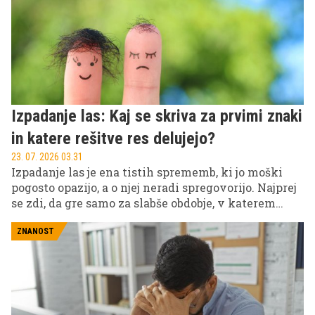
Težava pa je v tem, da koleno redko začne boleti
brez razloga, še redkeje pa se kronična bolečina reši
tako, da jo dovolj dolgo ignorirate.
Izpadanje las: Kaj se skriva za prvimi znaki
in katere rešitve res delujejo?
23. 07. 2026 03.31
Izpadanje las je ena tistih sprememb, ki jo moški
pogosto opazijo, a o njej neradi spregovorijo. Najprej
se zdi, da gre samo za slabše obdobje, v katerem
moški opažajo nekaj več las na blazini ali nekoliko
višjo čelno linijo. Za tem pa nastopi trenutek, ko
ZNANOST
postane jasno, da se nekaj res spreminja, in takrat se
pogosto začne kaotično iskanje rešitev: šamponi,
olja, vitamini, masaže, serumi, nasveti s forumov in
obljube, ki zvenijo skoraj predobro, da bi bile
resnične.