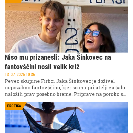
brezkompromisna kot moški gangsterji, pa danes
svoje življenje posveča povsem drugačnemu
poslanstvu.
Niso mu prizanesli: Jaka Šinkovec na
fantovščini nosil velik križ
13. 07. 2026 10.36
Pevec skupine Firbci Jaka Šinkovec je doživel
nepozabno fantovščino, kjer so mu prijatelji za šalo
naložili prav posebno breme. Priprave na poroko s
Tjašo Kramarič so v polnem teku, par pa kmalu
pričakuje tudi svojega prvega otroka.
EROTIKA