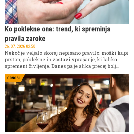
Ko poklekne ona: trend, ki spreminja
pravila zaroke
26. 07. 2026 02.50
Nekoč je veljalo skoraj nepisano pravilo: moški kupi
prstan, poklekne in zastavi vprašanje, ki lahko
spremeni življenje. Danes pa je slika precej bolj
raznolika. Na družbenih omrežjih se pojavlja vse
več posnetkov, na katerih so prav ženske tiste, ki
ODNOSI
organizirajo zaroko in zaprosijo svojega partnerja.