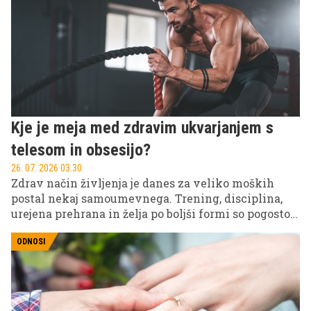
koktajla.
Kje je meja med zdravim ukvarjanjem s
telesom in obsesijo?
26. 07. 2026 03.30
Zdrav način življenja je danes za veliko moških
postal nekaj samoumevnega. Trening, disciplina,
urejena prehrana in želja po boljši formi so pogosto
predstavljeni kot znak ambicioznosti in
samonadzora.
ODNOSI