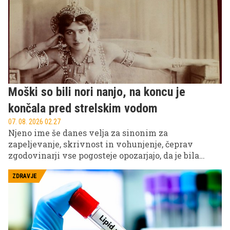
kariera.
Moški so bili nori nanjo, na koncu je
končala pred strelskim vodom
07. 08. 2026 02.27
Njeno ime še danes velja za sinonim za
zapeljevanje, skrivnost in vohunjenje, čeprav
zgodovinarji vse pogosteje opozarjajo, da je bila
resnica precej bolj zapletena od legende.
ZDRAVJE