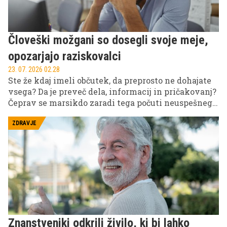
Človeški možgani so dosegli svoje meje,
opozarjajo raziskovalci
23. 07. 2026 02.28
Ste že kdaj imeli občutek, da preprosto ne dohajate
vsega? Da je preveč dela, informacij in pričakovanj?
Čeprav se marsikdo zaradi tega počuti neuspešnega
ali premalo organiziranega, raziskovalci opozarjajo,
da razlog morda ni v posamezniku. Težava bi lahko
ZDRAVJE
bila v tem, da se naši možgani niso razvili za svet, v
katerem živimo danes.
Znanstveniki odkrili živilo, ki bi lahko