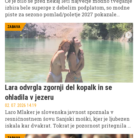
Če je bilo še pred nekaj leti največje modno tveganje
izbira bele superge z debelim podplatom, so modne
piste za sezono pomlad/poletje 2027 pokazale
povsem drugačno zgodbo. Na moških tednih mode
v Parizu, Milanu in drugih modnih prestolnicah so
ZABAVA
pozornost ukradli nenavadni, skoraj futuristični
čevlji, ki brišejo meje med modo, umetnostjo in
performansom.
Lara odvrgla zgornji del kopalk in se
ohladila v jezeru
02. 07. 2026 14.19
Laro Mlaker je slovenska javnost spoznala v
resničnostnem šovu Sanjski moški, kjer je ljubezen
iskala kar dvakrat. Tokrat je pozornost pritegnila z
vročimi utrinki poletnih dni, ki jih je delila na
ZABAVA