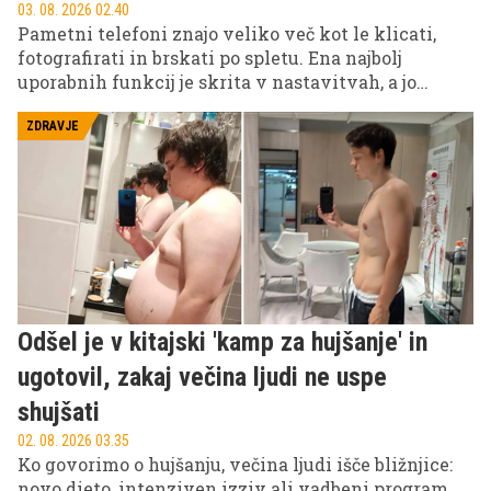
03. 08. 2026 02.40
Pametni telefoni znajo veliko več kot le klicati,
fotografirati in brskati po spletu. Ena najbolj
uporabnih funkcij je skrita v nastavitvah, a jo
večina uporabnikov nikoli ne uredi. V nujnih
trenutkih lahko pomeni razliko med tem, da pomoč
ZDRAVJE
pride pravočasno ali pa ne.
Odšel je v kitajski 'kamp za hujšanje' in
ugotovil, zakaj večina ljudi ne uspe
shujšati
02. 08. 2026 03.35
Ko govorimo o hujšanju, večina ljudi išče bližnjice:
novo dieto, intenziven izziv ali vadbeni program,