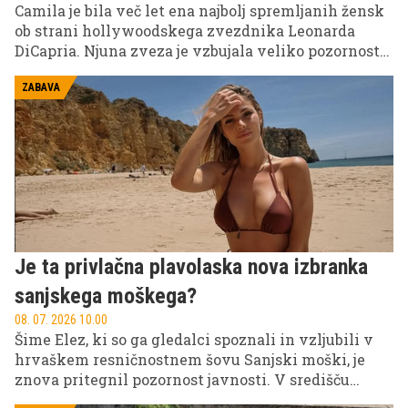
Camila je bila več let ena najbolj spremljanih žensk
ob strani hollywoodskega zvezdnika Leonarda
DiCapria. Njuna zveza je vzbujala veliko pozornosti
predvsem zaradi starostne razlike – igralec je bil od
nje starejši kar 23 let. Po razhodu je 29-letna igralka
ZABAVA
in manekenka novo srečo našla v objemu mlajšega
moškega.
Je ta privlačna plavolaska nova izbranka
sanjskega moškega?
08. 07. 2026 10.00
Šime Elez, ki so ga gledalci spoznali in vzljubili v
hrvaškem resničnostnem šovu Sanjski moški, je
znova pritegnil pozornost javnosti. V središču
Splita so ga namreč opazili v družbi privlačne