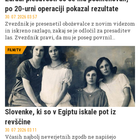
po 20-urni operaciji pokazal rezultate
30. 07. 2026 03.57
Zvezdnik je presenetil oboževalce z novim videzom
in iskreno razlago, zakaj se je odločil za presaditev
las. Zvezdnik pravi, da mu je poseg povrnil
samozavest, danes pa obžaluje le eno – da tega ni
storil že prej.
FILM/TV
Slovenke, ki so v Egiptu iskale pot iz
revščine
30. 07. 2026 03.11
Včasih najbolj neverjetnih zgodb ne napišejo