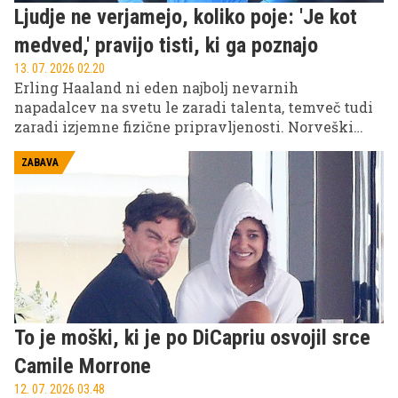
Ljudje ne verjamejo, koliko poje: 'Je kot
medved,' pravijo tisti, ki ga poznajo
13. 07. 2026 02.20
Erling Haaland ni eden najbolj nevarnih
napadalcev na svetu le zaradi talenta, temveč tudi
zaradi izjemne fizične pripravljenosti. Norveški
zvezdnik s svojo močjo, hitrostjo in eksplozivnostjo
navdušuje nogometne navijače, za takšne predstave
ZABAVA
pa potrebuje tudi ogromno energije.
To je moški, ki je po DiCapriu osvojil srce
Camile Morrone
12. 07. 2026 03.48