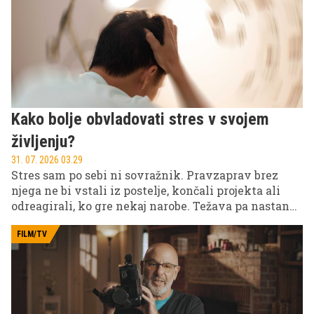
Kako bolje obvladovati stres v svojem
življenju?
31. 07. 2026 03.29
Stres sam po sebi ni sovražnik. Pravzaprav brez
njega ne bi vstali iz postelje, končali projekta ali
odreagirali, ko gre nekaj narobe. Težava pa nastane,
ko stres ni več le kratkotrajen odziv telesa na izziv,
ampak postane bazično stanje vašega živčnega
FILM/TV
sistema – ko se že zjutraj zbudite napeti in ko niti
počitek več ne sprosti vašega telesa.