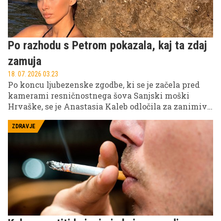
Po razhodu s Petrom pokazala, kaj ta zdaj
zamuja
18. 07. 2026 03.23
Po koncu ljubezenske zgodbe, ki se je začela pred
kamerami resničnostnega šova Sanjski moški
Hrvaške, se je Anastasia Kaleb odločila za zanimivo
potezo.
ZDRAVJE