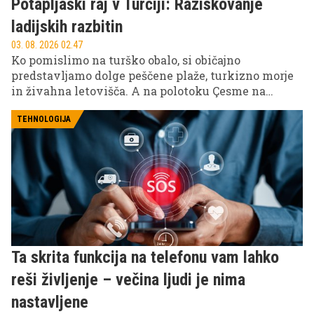
Potapljaški raj v Turčiji: Raziskovanje
ladijskih razbitin
03. 08. 2026 02.47
Ko pomislimo na turško obalo, si običajno
predstavljamo dolge peščene plaže, turkizno morje
in živahna letovišča. A na polotoku Çesme na
zahodu Turčije se prava pustolovščina začne šele
takrat, ko se potopite pod gladino.
TEHNOLOGIJA
Ta skrita funkcija na telefonu vam lahko
reši življenje – večina ljudi je nima
nastavljene