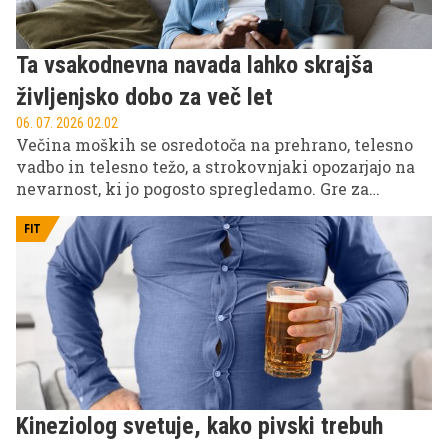
Ta vsakodnevna navada lahko skrajša
življenjsko dobo za več let
06. 07. 2026 02.02
Večina moških se osredotoča na prehrano, telesno
vadbo in telesno težo, a strokovnjaki opozarjajo na
nevarnost, ki jo pogosto spregledamo. Gre za
dolgotrajno sedenje, ki je postalo sestavni del
sodobnega načina življenja. Raziskave kažejo, da
FIT
lahko več ur neprekinjenega sedenja poveča
tveganje za bolezni srca, sladkorno bolezen tipa 2,
nekatere vrste raka in prezgodnjo smrt, tudi pri
ljudeh, ki sicer redno telovadijo.
Kineziolog svetuje, kako pivski trebuh