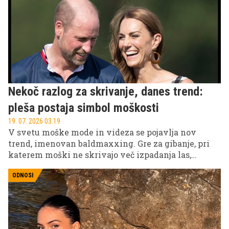
drugega pišejo o istem človeku. Cornellova
raziskava je zdaj razkrila, zakaj, in odgovor pove
veliko o tem, kako umetna inteligenca dejansko
deluje.
Nekoč razlog za skrivanje, danes trend:
pleša postaja simbol moškosti
19. 07. 2026 03.19
V svetu moške mode in videza se pojavlja nov
trend, imenovan baldmaxxing. Gre za gibanje, pri
katerem moški ne skrivajo več izpadanja las,
ampak ga sprejmejo kot del svojega videza. Med
znanimi obrazi, ki bi lahko predstavljali ta slog, sta
ODNOSI
tudi princ William in princ Harry.