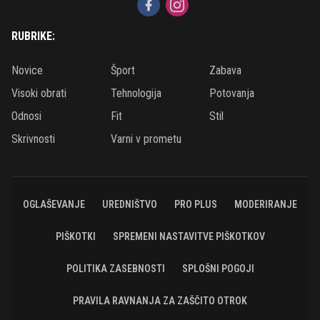
RUBRIKE:
Novice
Šport
Zabava
Visoki obrati
Tehnologija
Potovanja
Odnosi
Fit
Stil
Skrivnosti
Varni v prometu
OGLAŠEVANJE
UREDNIŠTVO
PRO PLUS
MODERIRANJE
PIŠKOTKI
SPREMENI NASTAVITVE PIŠKOTKOV
POLITIKA ZASEBNOSTI
SPLOŠNI POGOJI
PRAVILA RAVNANJA ZA ZAŠČITO OTROK