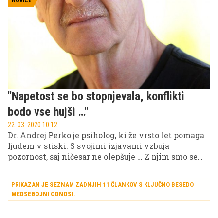
mlajša od maršala, a je imela nanj izjemno velik
NOVICE
vpliv. Žal se je njena zgodba končala precej tragično.
''Napetost se bo stopnjevala, konflikti
bodo vse hujši …''
22. 03. 2020 10.12
Dr. Andrej Perko je psiholog, ki že vrsto let pomaga
ljudem v stiski. S svojimi izjavami vzbuja
pozornost, saj ničesar ne olepšuje … Z njim smo se
pogovarjali tudi o življenju v karanteni. "Karantena
je stresna situacija, kajti 'normalno' življenje se
PRIKAZAN JE SEZNAM ZADNJIH 11 ČLANKOV S KLJUČNO BESEDO
ustavi."
MEDSEBOJNI ODNOSI
.