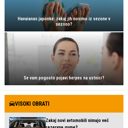
Havaianas japonke: zakaj jih nosimo iz sezone v
sezono?
Se vam pogosto pojavi herpes na ustnici?
VISOKI OBRATI
Zakaj novi avtomobili nimajo več
rezervne gume?