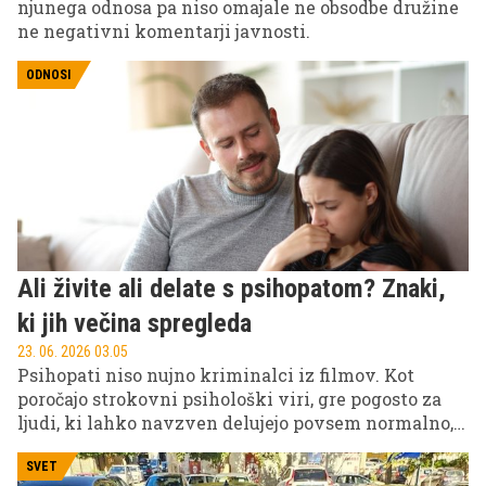
njunega odnosa pa niso omajale ne obsodbe družine
ne negativni komentarji javnosti.
ODNOSI
Ali živite ali delate s psihopatom? Znaki,
ki jih večina spregleda
23. 06. 2026 03.05
Psihopati niso nujno kriminalci iz filmov. Kot
poročajo strokovni psihološki viri, gre pogosto za
ljudi, ki lahko navzven delujejo povsem normalno,
celo karizmatično – v ozadju pa se skrivajo vzorci
manipulacije, pomanjkanja empatije in izkoriščanja
SVET