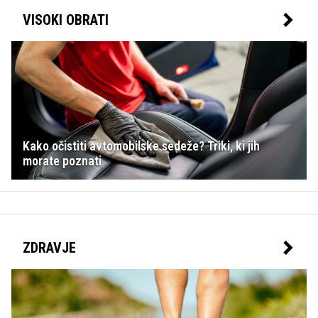
VISOKI OBRATI
Kako očistiti avtomobilske sedeže? Triki, ki jih
morate poznati
ZDRAVJE