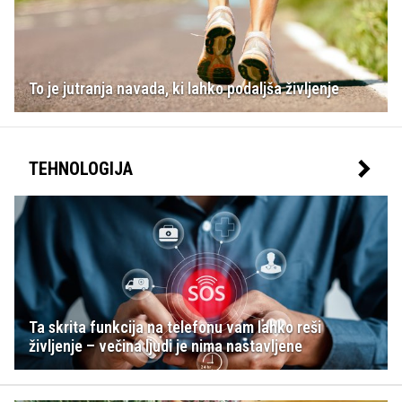
To je jutranja navada, ki lahko podaljša življenje
TEHNOLOGIJA
Ta skrita funkcija na telefonu vam lahko reši
življenje – večina ljudi je nima nastavljene