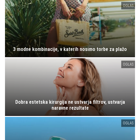
OGLAS
3 modne kombinacije, v katerih nosimo torbe za plažo
OGLAS
Dobra estetska kirurgija ne ustvarja filtrov, ustvarja
naravne rezultate
OGLAS