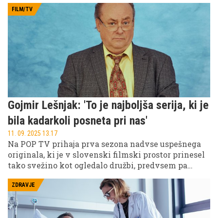
med njima ni več le poslovna, temveč nekaj precej
globljega in neustavljivega.
FILM/TV
Gojmir Lešnjak: 'To je najboljša serija, ki je
bila kadarkoli posneta pri nas'
11. 09. 2025 13.17
Na POP TV prihaja prva sezona nadvse uspešnega
originala, ki je v slovenski filmski prostor prinesel
tako svežino kot ogledalo družbi, predvsem pa
staršem, kaj se v resnici dogaja na gimnazijskih
hodnikih in v glavah dijakov. Prihaja Gospod
ZDRAVJE
profesor!