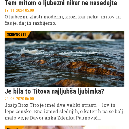
Tem mitom o ljubezni nikar ne nasedajte
19. 11. 2024 05.00
O ljubezni, zlasti moderni, kroži kar nekaj mitov in
čas je, da jih razbijemo.
SKRIVNOSTI
Je bila to Titova najljubša ljubimka?
29. 06. 2020 06.00
Josip Broz Tito je imel dve veliki strasti – lov in
lepe ženske. Ena izmed slednjih, o katerih pa se bolj
malo ve, je Davorjanka Zdenka Paunović,
diplomantka francoščine, ki je bila skoraj 30 let