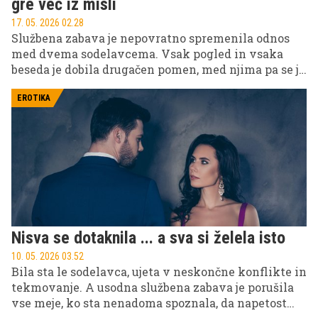
gre več iz misli
17. 05. 2026 02.28
Službena zabava je nepovratno spremenila odnos
med dvema sodelavcema. Vsak pogled in vsaka
beseda je dobila drugačen pomen, med njima pa se je
začelo nekaj, česar nista več mogla ignorirati – v
glavi so bili scenariji, kjer pisarniška miza ni več
EROTIKA
samo kos pohištva, ampak spomin na to, kaj se je
zgodilo na njej.
Nisva se dotaknila ... a sva si želela isto
10. 05. 2026 03.52
Bila sta le sodelavca, ujeta v neskončne konflikte in
tekmovanje. A usodna službena zabava je porušila
vse meje, ko sta nenadoma spoznala, da napetost