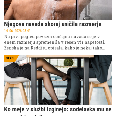
Njegova navada skoraj uničila razmerje
14. 06. 2026 03.49
Na prvi pogled povsem običajna navada se je v
enem razmerju spremenila v resen vir napetosti.
Ženska je na Redditu opisala, kako je nekaj tako
vsakdanjega, kot je brisača, skoraj povzročilo razpad
zveze – in sprožilo burne odzive spletne skupnosti.
SEKSI
Ko meje v službi izginejo: sodelavka mu ne