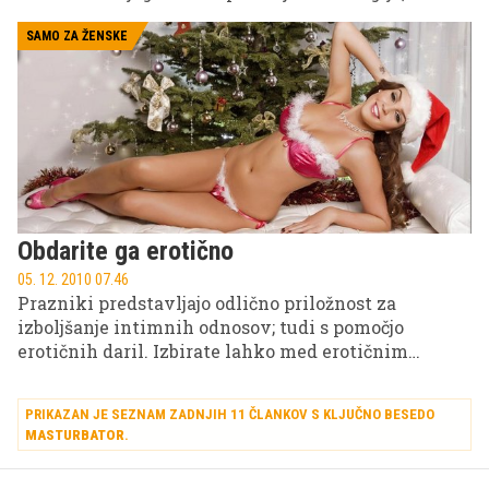
erotike in nenazadnje tudi luksuza.
SAMO ZA ŽENSKE
Obdarite ga erotično
05. 12. 2010 07.46
Prazniki predstavljajo odlično priložnost za
izboljšanje intimnih odnosov; tudi s pomočjo
erotičnih daril. Izbirate lahko med erotičnim
perilom in različnimi kostumi, če pa ste bolj
'pustolovske' narave, pa lahko posežete po še veliko
PRIKAZAN JE SEZNAM ZADNJIH 11 ČLANKOV S KLJUČNO BESEDO
bolj drznih pripomočkih.
MASTURBATOR
.