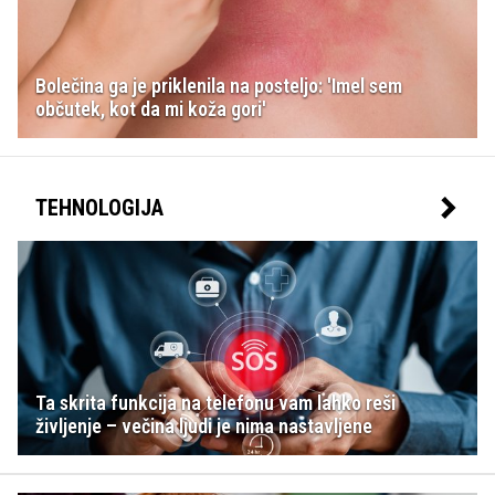
Bolečina ga je priklenila na posteljo: 'Imel sem
občutek, kot da mi koža gori'
TEHNOLOGIJA
Ta skrita funkcija na telefonu vam lahko reši
življenje – večina ljudi je nima nastavljene