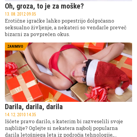
Oh, groza, to je za moške?
13. 08. 2012 09.05
Erotične igračke lahko popestrijo dolgočasno
seksualno življenje, a nekateri so vendarle preveč
bizarni za povprečen okus.
ZANIMIVO
Darila, darila, darila
14. 12. 2010 14.35
Iščete pravo darilo, s katerim bi razveselili svoje
najbližje? Oglejte si nekatera najbolj popularna
darila letošnjega leta iz področja tehnologije,