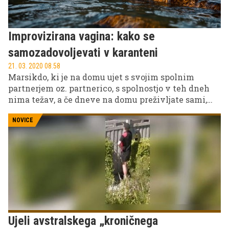
Improvizirana vagina: kako se
samozadovoljevati v karanteni
21. 03. 2020 08.58
Marsikdo, ki je na domu ujet s svojim spolnim
partnerjem oz. partnerico, s spolnostjo v teh dneh
nima težav, a če dneve na domu preživljate sami,
imamo za vas predlog, kako si lahko popestrite
spolno življenje. In ne, za to ne potrebujete
NOVICE
namenskih spolnih pripomočkov, zgolj nitrilne oz.
kirurško sterilne rokavico.
Ujeli avstralskega „kroničnega