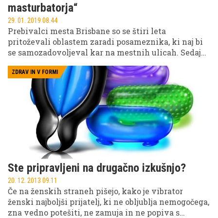
masturbatorja“
29. 01. 2019 08.44
Prebivalci mesta Brisbane so se štiri leta
pritoževali oblastem zaradi posameznika, ki naj bi
se samozadovoljeval kar na mestnih ulicah. Sedaj
so osumljenca končno dobili. Obtožen je 27 primerov
javnega razkazovanja.
ZDRAV IN V FORMI
Ste pripravljeni na drugačno izkušnjo?
20. 12. 2013 09.11
Če na ženskih straneh pišejo, kako je vibrator
ženski najboljši prijatelj, ki ne obljublja nemogočega,
zna vedno potešiti, ne zamuja in ne popiva s