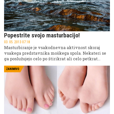
Popestrite svojo masturbacijo!
03. 05. 2013 07.18
Masturbiranje je vsakodnevna aktivnost skoraj
vsakega predstavnika moškega spola. Nekateri se
ga poslužujejo celo po štirikrat ali celo petkrat
dnevno, seveda pa se velikokrat poigrajo tudi tisti,
ki so v zvezi in imajo redne spolne odnose. Pa ste
ZANIMIVO
kdaj pomislili, da bi dolgočasno ’davljenje purana’
malce popestrili in tako celo podvojili užitke?