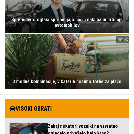
Spletni avto oglasi spreminjajo način nakupa in prodaje
avtomobilov
OGLAS
3 modne kombinacije, v katerih nosimo torbe za plažo
VISOKI OBRATI
Zakaj nekateri vozniki na vzvratno
ogledalo privežejo belo krpo?