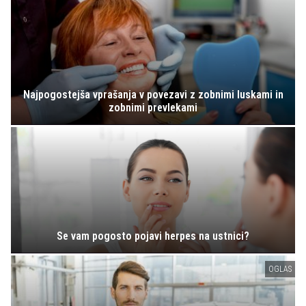
Najpogostejša vprašanja v povezavi z zobnimi luskami in
zobnimi prevlekami
Se vam pogosto pojavi herpes na ustnici?
OGLAS