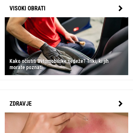
VISOKI OBRATI
Kako očistiti avtomobilske sedeže? Triki, ki jih
morate poznati
ZDRAVJE