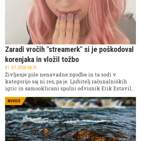
Zaradi vročih ''streamerk'' si je poškodoval
korenjaka in vložil tožbo
01. 07. 2020 08.31
Življenje piše nenavadne zgodbe in ta sodi v
kategorijo saj ni res, pa je. Ljubitelj računalniških
igric in samooklicani spolni odvisnik Erik Estavillo
namreč toži platformo Twitch, češ da si je zaradi
pomanjkljivo oblečenih igračark poškodoval svoj
NOVICE
spolni ud. Spletna platforma, ki ima dnevno 15
milijonov uporabnikov, je bila v preteklosti že tarča
kritik zaradi pomanjkljivo oblečenih igračark in še
naprej dovoljuje prenose v živo tudi z
razkrivajočimi dekolteji.