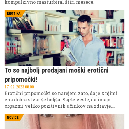
kompulzivno masturbiral štiri mesece.
EROTIKA
To so najbolj prodajani moški erotični
pripomočki!
17. 02. 2023 08.00
Erotični pripomočki so narejeni zato, da je z njimi
ena dobra stvar še boljša. Saj že veste, da imajo
orgazmi veliko pozitivnih učinkov na zdravje,
kajne?
NOVICE