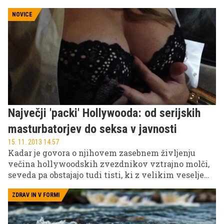
prijatelji namesto da bi s svojo partnerico jokal ob
romantičnih komedijah in srkal vročo čokolado s
NOVICE
smetano, lahko tudi na moški strani naštejemo
nekaj prednosti umetne vagine.
Največji 'packi' Hollywooda: od serijskih
masturbatorjev do seksa v javnosti
15. 11. 2013 14.57
Kadar je govora o njihovem zasebnem življenju
večina hollywoodskih zvezdnikov vztrajno molči,
seveda pa obstajajo tudi tisti, ki z velikim veseljem
in brez zadržkov z javnostjo delijo pikantne
podrobnosti iz svojega spolnega življenja.
ZDRAV IN V FORMI