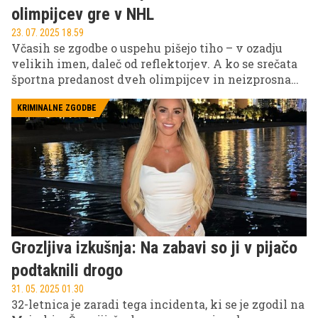
olimpijcev gre v NHL
23. 07. 2025 18.59
Včasih se zgodbe o uspehu pišejo tiho – v ozadju
velikih imen, daleč od reflektorjev. A ko se srečata
športna predanost dveh olimpijcev in neizprosna
vztrajnost nove generacije, se rodi nekaj posebnega.
To je zgodba Tinusa Luca Koblarja.
KRIMINALNE ZGODBE
Grozljiva izkušnja: Na zabavi so ji v pijačo
podtaknili drogo
31. 05. 2025 01.30
32-letnica je zaradi tega incidenta, ki se je zgodil na