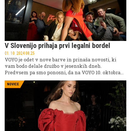
V Slovenijo prihaja prvi legalni bordel
01. 10. 2024 08.25
VOYO je odet v nove barve in prinaša novosti, ki
vam bodo delale družbo v jesenskih dneh.
Predvsem pa smo ponosni, da na VOYO 10. oktobra
prihaja popolnoma nova originalna serija Hiša
ljubezni, ki nas bo z vrhunsko igralsko zasedbo
NOVICE
popeljala v prvi slovenski (legalni!) bordel. Tukaj pa
so še športni prenosi in nove sezone najbolj
priljubljenih resničnostnih šovov. Priporočamo tudi
ogled filma meseca oktobra, ki je Tom Clancy: Brez
obžalovanja.