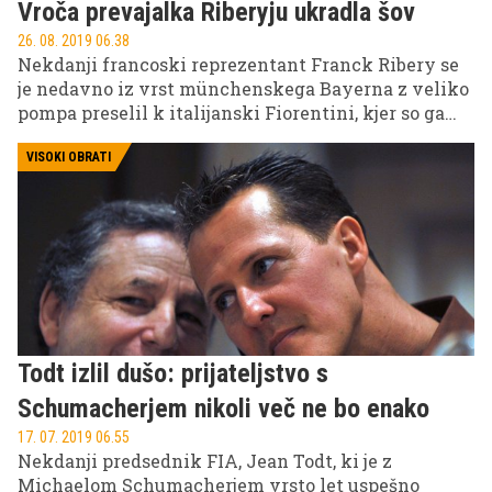
Vroča prevajalka Riberyju ukradla šov
26. 08. 2019 06.38
Nekdanji francoski reprezentant Franck Ribery se
je nedavno iz vrst münchenskega Bayerna z veliko
pompa preselil k italijanski Fiorentini, kjer so ga
sprejeli odprtih rok, a na njegovi predstavitvi je vso
pozornost ukradla prelestna temnolasa prevajalka.
VISOKI OBRATI
Todt izlil dušo: prijateljstvo s
Schumacherjem nikoli več ne bo enako
17. 07. 2019 06.55
Nekdanji predsednik FIA, Jean Todt, ki je z
Michaelom Schumacherjem vrsto let uspešno