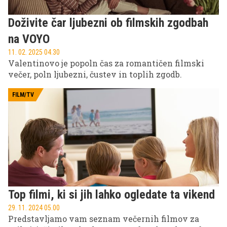
Doživite čar ljubezni ob filmskih zgodbah
na VOYO
11. 02. 2025 04.30
Valentinovo je popoln čas za romantičen filmski
večer, poln ljubezni, čustev in toplih zgodb.
FILM/TV
Top filmi, ki si jih lahko ogledate ta vikend
29. 11. 2024 05.00
Predstavljamo vam seznam večernih filmov za