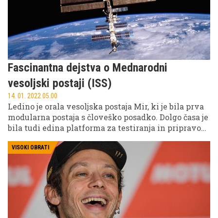
Fascinantna dejstva o Mednarodni
vesoljski postaji (ISS)
14. 01. 2022 05.00
Ledino je orala vesoljska postaja Mir, ki je bila prva
modularna postaja s človeško posadko. Dolgo časa je
bila tudi edina platforma za testiranja in pripravo
dolgotrajnejšega dela in življenja v vesolju. Znanja,
ki so jih astronavti pridobili, so pripomogla k
VISOKI OBRATI
izboljšanju Mednarodne vesoljske postaje (ISS), ki
velja za najbolj kompleksen in največji tehnološki
dosežek v zgodovini človeštva. Laboratorij 400
kilometrov nad nami je do zdaj pogotnil že pribl. 150
milijard evrov.