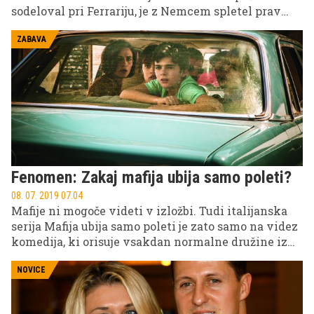
sodeloval pri Ferrariju, je z Nemcem spletel prav
posebno prijateljstvo, ki pa je po besedah
legendarnega Francoza zdaj ogroženo.
ZABAVA
Fenomen: Zakaj mafija ubija samo poleti?
08. 07. 2019 07.04
Mafije ni mogoče videti v izložbi. Tudi italijanska
serija Mafija ubija samo poleti je zato samo na videz
komedija, ki orisuje vsakdan normalne družine iz
Palerma. Toda tam veljajo posebni zakoni, ki se jih
držijo vsi, sicer se jim ne piše dobro. Tu se mafija
NOVICE
imenuje ''la piovra'', italijansko hobotnica, saj njene
lovke segajo v vse pore družbe. Skozi inteligenten