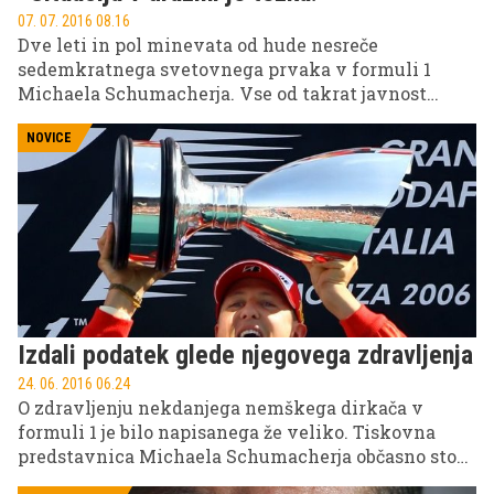
07. 07. 2016 08.16
Dve leti in pol minevata od hude nesreče
sedemkratnega svetovnega prvaka v formuli 1
Michaela Schumacherja. Vse od takrat javnost
ugiba o resničnem zdravstvenem stanju 47-letne
dirkaške legende. Njegova menedžerka in tiskovna
NOVICE
predstavnica Sabine Kehm je na nedavnem
dogodku javnosti znova ponudila nekaj skopih
informacij o njegovem stanju.
Izdali podatek glede njegovega zdravljenja
24. 06. 2016 06.24
O zdravljenju nekdanjega nemškega dirkača v
formuli 1 je bilo napisanega že veliko. Tiskovna
predstavnica Michaela Schumacherja občasno stopi
pred javnost in vsaj nakaže, kako je z njim, čeprav