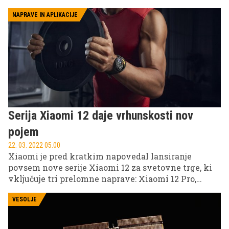
in da odgovorni v svojih razvojnih strategijah in
izgradnji infrastrukture upoštevajo kolesarjenje.
NAPRAVE IN APLIKACIJE
Serija Xiaomi 12 daje vrhunskosti nov
pojem
22. 03. 2022 05.00
Xiaomi je pred kratkim napovedal lansiranje
povsem nove serije Xiaomi 12 za svetovne trge, ki
vključuje tri prelomne naprave: Xiaomi 12 Pro,
Xiaomi 12 in Xiaomi 12X.
VESOLJE