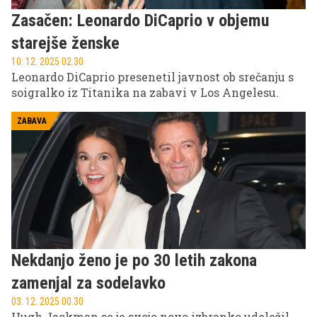
Zasačen: Leonardo DiCaprio v objemu
starejše ženske
10. 12. 2025 02.30
Leonardo DiCaprio presenetil javnost ob srečanju s
soigralko iz Titanika na zabavi v Los Angelesu.
ZABAVA
Nekdanjo ženo je po 30 letih zakona
zamenjal za sodelavko
03. 12. 2025 00.30
Hugh Jackman se je svojo novo izbranko udeležil