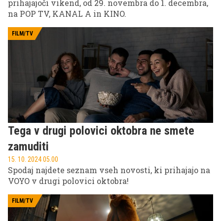
prihajajoči vikend, od 29. novembra do 1. decembra,
na POP TV, KANAL A in KINO.
FILM/TV
Tega v drugi polovici oktobra ne smete
zamuditi
15. 10. 2024 05.00
Spodaj najdete seznam vseh novosti, ki prihajajo na
VOYO v drugi polovici oktobra!
FILM/TV