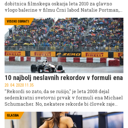
dobitnica filmskega oskarja leta 2010 za glavno
vlogo balerine v filmu Črni labod Natalie Portman,
je ustanovila profesionalno žensko nogometno
ekipo. Ta bo v ameriški ženski nogometni ligi, ligi
VISOKI OBRATI
NWSL, debitirala v sezoni 2022.
10 najbolj neslavnih rekordov v formuli ena
20. 04. 2020 11.35
''Rekordi so zato, da se rušijo,'' je leta 2008 dejal
sedemkratni svetovni prvak v formuli ena Michael
Schumacher. No, nekatere rekorde bi človek raje
pustil pri miru. Tudi v formuli ena obstajajo številni
neslavni mejniki, ki dirkačem oz. moštvom niso
GLASBA
ravno v ponos – a tako kot je vsaka reklama dobra