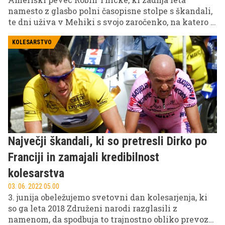
namesto z glasbo polni časopisne stolpe s škandali,
te dni uživa v Mehiki s svojo zaročenko, na katero je
po vseh teh letih še vedno enako nor.
KOLESARSTVO
Največji škandali, ki so pretresli Dirko po
Franciji in zamajali kredibilnost
kolesarstva
03. 06. 2022 05.00
3. junija obeležujemo svetovni dan kolesarjenja, ki
so ga leta 2018 Združeni narodi razglasili z
namenom, da spodbuja to trajnostno obliko prevoza