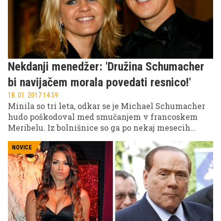
humor serija, ki je zrasla na uspehu istoimenskega
filma, razkriva pravi obraz tega sicilijanskega
mesta, kjer je mafija kot Bog – vseprisotna.
Nekdanji menedžer: 'Družina Schumacher
bi navijačem morala povedati resnico!'
18. 01. 2017 14.59
Minila so tri leta, odkar se je Michael Schumacher
hudo poškodoval med smučanjem v francoskem
Meribelu. Iz bolnišnice so ga po nekaj mesecih
premestili v domačo oskrbo, to pa je tudi edini
uradni podatek, ki ga je javnosti posredovala
NOVICE
njegova družina. Nekdanji menedžer
sedemkratnega svetovnega prvaka v formuli 1 je
prepričan, da bi oboževalci morali poznati resnico o
njegovem zdravstvenem stanju.