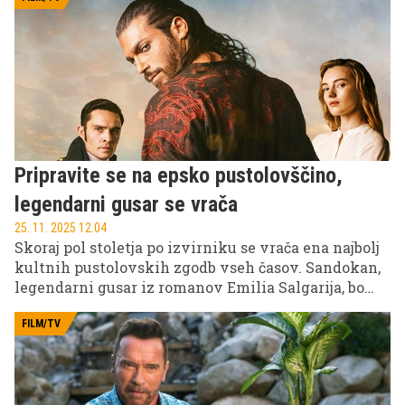
Pripravite se na epsko pustolovščino,
legendarni gusar se vrača
25. 11. 2025 12.04
Skoraj pol stoletja po izvirniku se vrača ena najbolj
kultnih pustolovskih zgodb vseh časov. Sandokan,
legendarni gusar iz romanov Emilia Salgarija, bo
ponovno zaživel v eni najbolj pričakovanih serij
tega desetletja. Pričakujte epsko pripoved,
FILM/TV
romantične strasti in produkcijo na najvišjem
nivoju, serijo pa si bomo na VOYO lahko ogledali le
dan po svetovni premieri! Že v torek, 2. decembra,