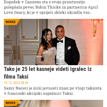
Dogodek v Cannesu sta s svojo prisotnostjo
polepšala pevec Robin Thicke in partnerica April
Love Geary, ki je v oprijeti obleki ukradla vso
pozornost.
NOVICE
Tako je 25 let kasneje videti igralec iz
filma Taksi
19. 12. 2023 08.30
Samy Naceri je širši javnosti znan po vlogi taksista
v francoski akcijski uspešnici Taksi.
NOVICE