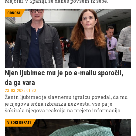
Majorki v Španiji, še danes povsem iz sebe.
ODNOSI
Njen ljubimec mu je po e-mailu sporočil,
da ga vara
23. 03. 2025 01.30
Ženin ljubimec je slavnemu igralcu povedal, da mu
je njegova srčna izbranka nezvesta, vse pa je
šokirala njegova reakcija na prejeto informacijo ...
VISOKI OBRATI