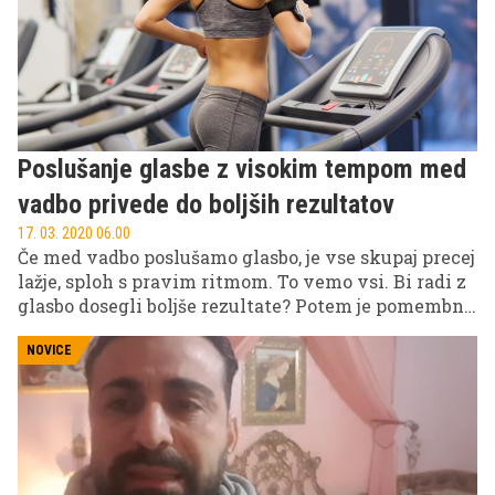
reklama, čeprav je slaba, je tudi vsak rekord rekord
in zgodovina jih ima rada.
Poslušanje glasbe z visokim tempom med
vadbo privede do boljših rezultatov
17. 03. 2020 06.00
Če med vadbo poslušamo glasbo, je vse skupaj precej
lažje, sploh s pravim ritmom. To vemo vsi. Bi radi z
glasbo dosegli boljše rezultate? Potem je pomembno
tudi, kakšno glasbo poslušate, saj zaradi določene
glasbe ne le lažje treniramo, ampak smo tudi bolj
NOVICE
učinkoviti.