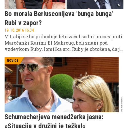
Bo morala Berlusconijeva 'bunga bunga'
Rubi v zapor?
19. 10. 2016 16.04
V Italiji se bo prihodnje leto začel sodni proces proti
Maročanki Karimi El Mahroug, bolj znani pod
vzdevkom Ruby, lomilka src. Ruby je obtožena, da je
skupaj še z 22 drugimi lagala pred sodiščem v
sodnem procesu proti nekdanjemu italijanskemu
NOVICE
premierju Silviu Berlusconiju.
Schumacherjeva menedžerka jasna:
»Situacija v družini je težka!«