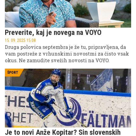
namreč ekskluzivno na VOYO prihajata prva dva
dela.
Preverite, kaj je novega na VOYO
15. 09. 2025 15.08
Druga polovica septembra je že tu, pripravljena, da
vam postreže z vrhunskimi novostmi za čisto vsak
okus. Ne zamudite svežih novosti na VOYO.
ŠPORT
Je to novi Anže Kopitar? Sin slovenskih