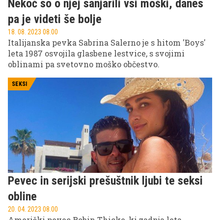
Nekoč so o njej sanjarili vsi moški, danes
pa je videti še bolje
18. 08. 2023 08.00
Italijanska pevka Sabrina Salerno je s hitom 'Boys'
leta 1987 osvojila glasbene lestvice, s svojimi
oblinami pa svetovno moško občestvo.
SEKSI
Pevec in serijski prešuštnik ljubi te seksi
obline
20. 04. 2023 08.00
Ameriški pevec Robin Thicke, ki zadnja leta