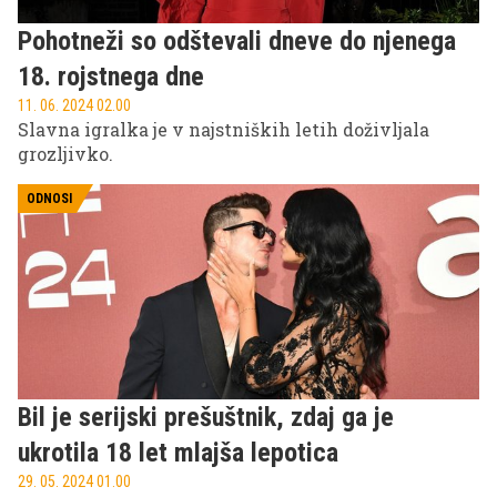
Pohotneži so odštevali dneve do njenega
18. rojstnega dne
11. 06. 2024 02.00
Slavna igralka je v najstniških letih doživljala
grozljivko.
ODNOSI
Bil je serijski prešuštnik, zdaj ga je
ukrotila 18 let mlajša lepotica
29. 05. 2024 01.00