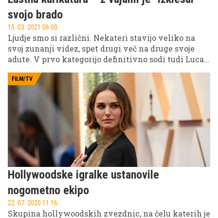
ki ga je tedaj vodila Dorna Sports, si je prizadeval
dirke za veliko nagrado preoblikovati v dogodke,
svojo brado
kakršni so danes,'' je v njegovi biografiji zapisal
15. 03. 2021 06.00
nekdanji motociklistični dirkač Wayne Rainey.
Ljudje smo si različni. Nekateri stavijo veliko na
svoj zunanji videz, spet drugi več na druge svoje
adute. V prvo kategorijo definitivno sodi tudi Luca
Marchesi, ki je dodobra izklesal svoje telo, a
istočasno tudi del telesa, ki mu običajno v fitnesu ne
FILM/TV
posvečamo pozornosti – brado. Se sliši nenavadno?
Italijan je našel svojo ''tržno nišo'' in z njo doživel
svojih pet minut slave.
Hollywoodske igralke ustanovile
nogometno ekipo
22. 07. 2020 11.16
Skupina hollywoodskih zvezdnic, na čelu katerih je