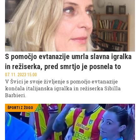
S pomočjo evtanazije umrla slavna igralka
in režiserka, pred smrtjo je posnela to
07. 11. 2023 15.00
V Švici je svoje življenje s pomočjo evtanazije
končala italijanska igralka in režiserka Sibilla
Barbieri.
ŠPORTI Z ŽOGO