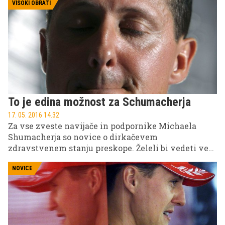
konkretnih informacij ni. Italijanski mediji
VISOKI OBRATI
poročajo, koliko naj bi stalo zdravljenje hudo
poškodovanega večkratnega svetovnega prvaka.
To je edina možnost za Schumacherja
17. 05. 2016 14.32
Za vse zveste navijače in podpornike Michaela
Shumacherja so novice o dirkačevem
zdravstvenem stanju preskope. Želeli bi vedeti več,
želeli bi slišati kaj pozitivnega. Tokrat je
spregovoril nekdanji direktor Ferrarija Luca di
NOVICE
Montezelomolo.