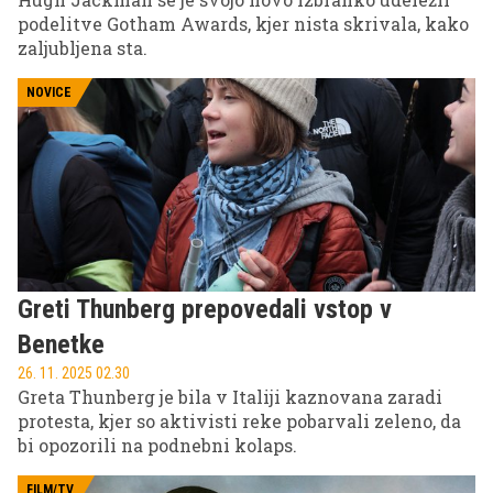
podelitve Gotham Awards, kjer nista skrivala, kako
zaljubljena sta.
NOVICE
Greti Thunberg prepovedali vstop v
Benetke
26. 11. 2025 02.30
Greta Thunberg je bila v Italiji kaznovana zaradi
protesta, kjer so aktivisti reke pobarvali zeleno, da
bi opozorili na podnebni kolaps.
FILM/TV