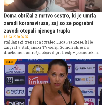
Doma obtičal z mrtvo sestro, ki je umrla
zaradi koronavirusa, saj so se pogrebni
zavodi otepali njenega trupla
13. 03. 2020 06.25
Italijanski trener in igralec Luca Franzese, ki je
zaigral v italijanski TV-seriji Gomorrah, je na
družbenem omrežju objavil pretresljiv posnetek, na
katerem prosi za pomoč. V ozadju vidimo v postelji
ležati njegovo mrtvo sestro, ki je umrla zaradi
SEKSI
koronavirusa in noben pogrebni zavod ni hotel priti
po truplo.