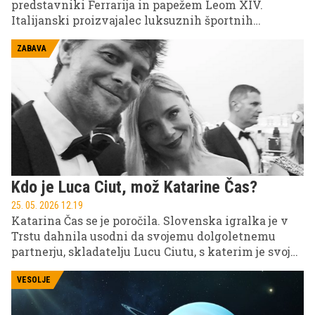
predstavniki Ferrarija in papežem Leom XIV.
Italijanski proizvajalec luksuznih športnih
avtomobilov je papežu predstavil svoj prvi
popolnoma električni model, imenovan Luce.
ZABAVA
Kdo je Luca Ciut, mož Katarine Čas?
25. 05. 2026 12.19
Katarina Čas se je poročila. Slovenska igralka je v
Trstu dahnila usodni da svojemu dolgoletnemu
partnerju, skladatelju Lucu Ciutu, s katerim je svojo
zvezo okronala s poroko v krogu bližnjih.
VESOLJE